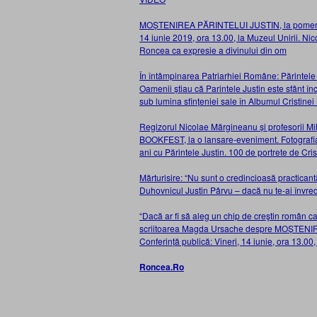
MOȘTENIREA PĂRINTELUI JUSTIN, la pomenirea
14 iunie 2019, ora 13.00, la Muzeul Unirii. Ni
Roncea ca expresie a divinului din om
În întâmpinarea Patriarhiei Române: Părintele
Oamenii știau că Parintele Justin este sfânt în
sub lumina sfințeniei sale în Albumul Cristin
Regizorul Nicolae Mărgineanu și profesorii Mi
BOOKFEST, la o lansare-eveniment. Fotografi
ani cu Părintele Justin. 100 de portrete de 
Mărturisire: “Nu sunt o credincioasă practicant
Duhovnicul Justin Pârvu – dacă nu te-ai învrednici
“Dacă ar fi să aleg un chip de creştin român c
scriitoarea Magda Ursache despre MOȘTENIRE
Conferință publică: Vineri, 14 iunie, ora 13.00, 
Roncea.Ro