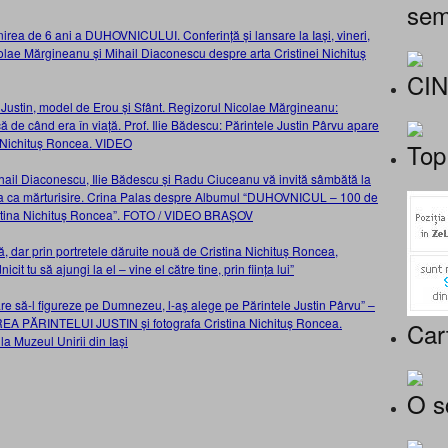
sem
 de 6 ani a DUHOVNICULUI. Conferință și lansare la Iași, vineri,
colae Mărgineanu și Mihail Diaconescu despre arta Cristinei Nichituș
CI
 Justin, model de Erou și Sfânt. Regizorul Nicolae Mărgineanu:
că de când era în viață. Prof. Ilie Bădescu: Părintele Justin Pârvu apare
ei Nichituș Roncea. VIDEO
Top
hail Diaconescu, Ilie Bădescu și Radu Ciuceanu vă invită sâmbătă la
a ca mărturisire. Crina Palas despre Albumul “DUHOVNICUL – 100 de
Cristina Nichituș Roncea”. FOTO / VIDEO BRAȘOV
ă, dar prin portretele dăruite nouă de Cristina Nichituș Roncea,
t tu să ajungi la el – vine el către tine, prin ființa lui”
are să-l figureze pe Dumnezeu, l-aş alege pe Părintele Justin Pârvu” –
A PĂRINTELUI JUSTIN și fotografa Cristina Nichituș Roncea.
Car
la Muzeul Unirii din Iași
O s