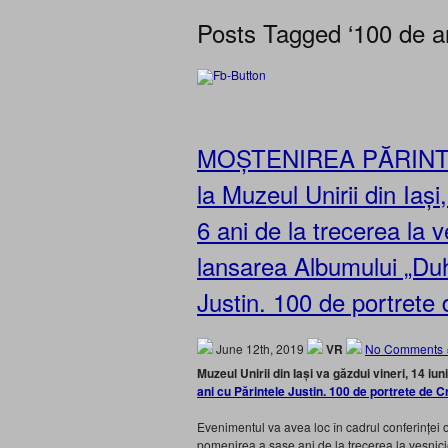
Posts Tagged ‘100 de an
MOȘTENIREA PĂRINTELU
la Muzeul Unirii din Iași
6 ani de la trecerea la v
lansarea Albumului „Duh
Justin. 100 de portrete
June 12th, 2019
VR
No Comments 
Muzeul Unirii din Iași va găzdui vineri, 14 i
ani cu Părintele Justin. 100 de portrete de C
Evenimentul va avea loc în cadrul conferinței 
pomenirea a șase ani de la trecerea la veșnici