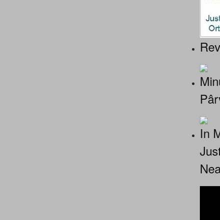
Rev
Minu
Pâr
In 
Jus
Nea