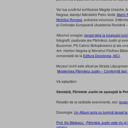
Vor lua cuvântul scriitoarea Magda Ursache, Ma
Negrea, starețul Mănăstirii Petru Vodă,
Marin 
Nichituş Roncea
, autoarea volumului. Întâlnir
și Civilizație Europeană (Academia Română – fil
Albumul omagial,
lansat deja la începutul lunii
fotografii, pastorale ale Părintelui Justin și ev
Bucovinei, PS Calinic Botoșăneanul și ale unor
Arh. Hariton Negrea și Monahul Filotheu Bălan, 
comandată de la
Editura Doxologia, AICI.
Muzeul Unirii este situat pe Strada Lăpuşneanu
Moștenirea Părintelui Justin – Conferință Iaș
Vă așteptăm!
Sâmbătă, Părintele Justin ne așteaptă la Pe
Relatări de la celălalte evenimente, aici:
Icoane
Doxologia:
Un Album scris cu lumină lansat la
Prof. Ilie Bădescu: „Părintele Justin este viu ș
VIDEO