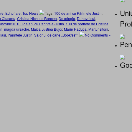
Uniu
re
,
Editoriale
,
Top News
Tags:
100 de ani cu Părintele Justin
,
u Ciucanu
,
Cristina Nichitus Roncea
,
Doxologia
,
Duhovnicul
,
Prof
hovnicul. 100 de ani cu Părintele Justin. 100 de portrete de Cristina
an
,
magda ursache
,
Maica Justina Bujor
,
Marin Raduca
,
Marturisitorii
,
Iasi
,
Parintele Justin
,
Salonul de carte „Bookfest”.
No Comments »
Pen
Goo