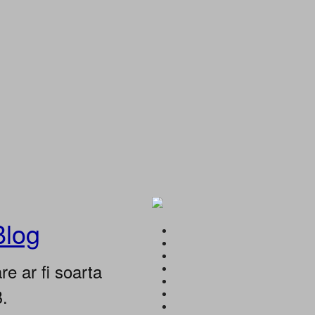
Blog
e ar fi soarta
B.