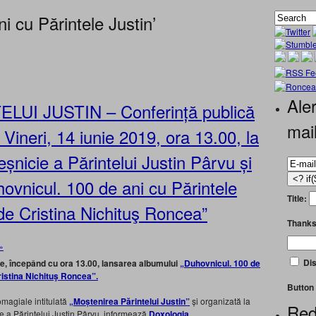
i cu Părintele Justin’
Aler
I JUSTIN – Conferință publică
mai
, Vineri, 14 iunie 2019, ora 13.00, la
eșnicie a Părintelui Justin Pârvu și
ovnicul. 100 de ani cu Părintele
Title:
 de Cristina Nichituş Roncea”
Thanks
»
Dis
unie, începând cu ora 13.00, lansarea albumului
„Duhovnicul. 100 de
ristina Nichituş Roncea”.
Button 
omagiale intitulată
„Moștenirea Părintelui Justin”
și organizată la
Red
e a Părintelui Justin Pârvu, informează
Doxologia
.