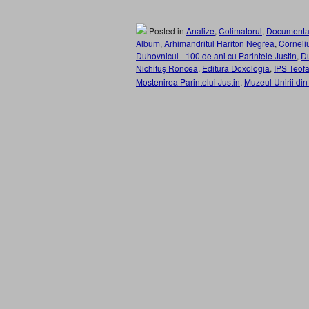
Posted in
Analize
,
Colimatorul
,
Documenta
Album
,
Arhimandritul Hariton Negrea
,
Corneli
Duhovnicul - 100 de ani cu Parintele Justin
,
Du
Nichituş Roncea
,
Editura Doxologia
,
IPS Teof
Mostenirea Parintelui Justin
,
Muzeul Unirii din 