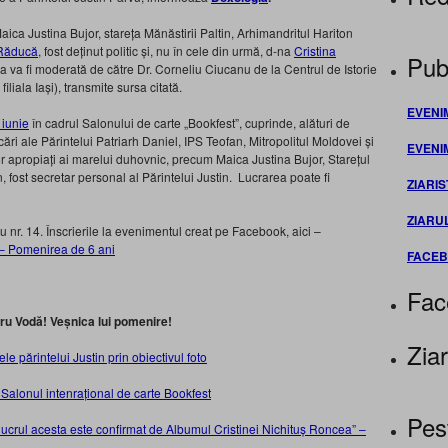
ica Justina Bujor, stareța Mănăstirii Paltin, Arhimandritul Hariton
Răducă
, fost deținut politic și, nu în cele din urmă, d-na
Cristina
Publ
ea va fi moderată de către Dr. Corneliu Ciucanu de la Centrul de Istorie
iala Iași), transmite sursa citată.
EVENI
 iunie
în cadrul Salonului de carte „Bookfest”, cuprinde, alături de
ocări ale Părintelui Patriarh Daniel, IPS Teofan, Mitropolitul Moldovei și
EVENI
 apropiați ai marelui duhovnic, precum Maica Justina Bujor, Starețul
fost secretar personal al Părintelui Justin. Lucrarea poate fi
ZIARIS
ZIARU
 nr. 14. Înscrierile la evenimentul creat pe Facebook, aici –
i – Pomenirea de 6 ani
FACE
Fac
tru Vodă! Veșnica lui pomenire!
Ziar
le părintelui Justin prin obiectivul foto
 Salonul intenrațional de carte Bookfest
Pes
i lucrul acesta este confirmat de Albumul Cristinei Nichituș Roncea” –