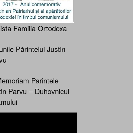
ista Familia Ortodoxa
nile Părintelui Justin
vu
Memoriam Parintele
tin Parvu – Duhovnicul
mului