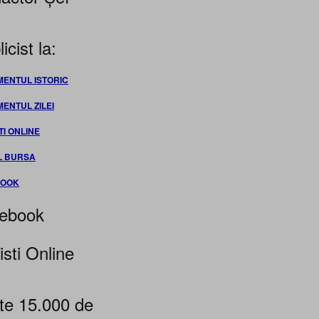
icist la:
MENTUL ISTORIC
MENTUL ZILEI
TI ONLINE
L BURSA
BOOK
ebook
isti Online
te 15.000 de