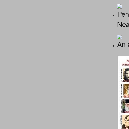
Pen
Nea
An 