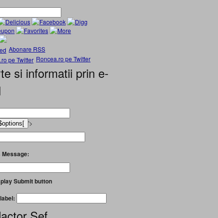
Abonare RSS
Roncea.ro pe Twitter
te si informatii prin e-
l
'>
 Message:
play Submit button
label:
actor Șef