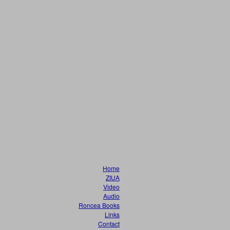
Home
ZIUA
Video
Audio
Roncea Books
Links
Contact