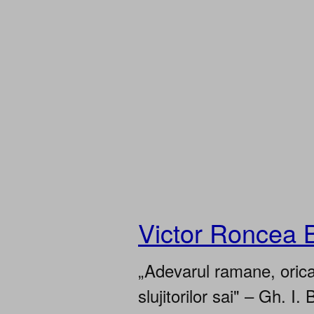
Victor Roncea 
„Adevarul ramane, oricar
slujitorilor sai" – Gh. I. 