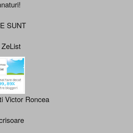
naturi!
NE SUNT
 ZeList
ti Victor Roncea
crisoare