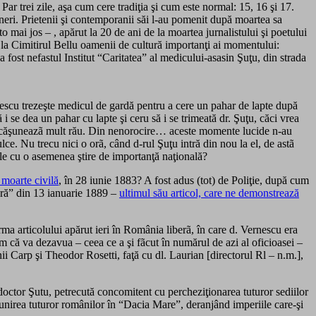
Par trei zile, aşa cum cere tradiţia şi cum este normal: 15, 16 şi 17.
ineri. Prietenii şi contemporanii săi l-au pomenit după moartea sa
 mai jos – , apărut la 20 de ani de la moartea jurnalistului şi poetului
la Cimitirul Bellu oamenii de cultură importanţi ai mo­mentului:
fost nefastul Institut “Caritatea” al medicului-asasin Şuţu, din strada
scu trezeşte medicul de gardă pentru a cere un pahar de lapte după
 i se dea un pahar cu lapte şi ceru să i se trimeată dr. Şuţu, căci vrea
 îi căşuneazã mult rău. Din nenorocire… aceste momente lucide n-au
ce. Nu trecu nici o orã, când d-rul Şuţu intră din nou la el, de astã
şele cu o asemenea ştire de importanţă naţională?
 moarte civilă
, în 28 iunie 1883? A fost adus (tot) de Poliţie, după cum
beră” din 13 ianuarie 1889 –
ultimul său articol, care ne demonstrează
a articolului apărut ieri în România liberã, în care d. Vernescu era
um că va dezavua – ceea ce a şi fãcut în numărul de azi al oficioasei –
ii Carp şi Theodor Rosetti, faţă cu dl. Laurian [directorul Rl – n.m.],
 doctor Şutu, petrecută concomitent cu percheziţionarea tuturor sediilor
ru unirea tuturor românilor în “Dacia Mare”, deranjând imperiile care-şi