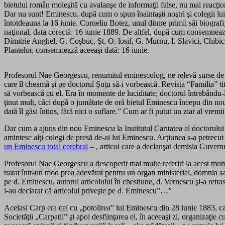
bietului român moleşită cu avalanşe de informaţii false, nu mai reacţione
Dar nu sunt! Eminescu, după cum o spun înaintaşii noştri şi colegii lui,
întotdeauna la 16 iunie. Corneliu Botez, unul dintre primii săi biografi
naţional, data corectă: 16 iunie 1889. De altfel, după cum consemnează
Dimitrie Anghel, G. Coşbuc, Şt. O. losif, G. Murnu, I. Slavici, Chibici
Plantelor, consemnează aceeaşi dată: 16 iunie.
Profesorul Nae Georgescu, renumitul eminescolog, ne relevă surse de 
care îl cheamă şi pe doctorul Şuţu să-i vorbească. Revista “Familia” t
să vorbească cu el. Era în momente de luciditate; doctorul întrebându
ţinut mult, cãci dupã o jumătate de oră bietul Eminescu începu din nou s
dată îl gãsi întins, fără nici o suflare.” Cum ar fi putut un ziar al vr
Dar cum a ajuns din nou Eminescu la Institutul Caritatea al doctorului 
amintesc alţi colegi de presă de-ai lui Eminescu. Acţiunea s-a petrecut
un Eminescu total cerebral
– , articol care a declanşat demisia Guvernu
Profesorul Nae Georgescu a descoperit mai multe referiri la acest mome
tratat într-un mod prea adevărat pentru un organ ministerial, domnia sa
pe d. Eminescu, autorul articolului în chestiune, d. Vernescu şi-a retra
i-au declarat că articolul priveşte pe d. Eminescu”…”
Acelasi Carp era cel cu „potolirea” lui Eminescu din 28 iunie 1883, care
Societăţii „Carpatii” şi apoi desfiinţarea ei, în aceeaşi zi, organizaţie