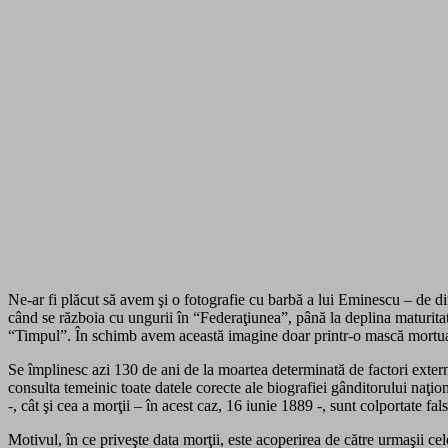
Ne-ar fi plăcut să avem şi o fotografie cu barbă a lui Eminescu – de di
când se războia cu ungurii în “Federaţiunea”, până la deplina maturitate a
“Timpul”. În schimb avem această imagine doar printr-o mască mortuar
Se împlinesc azi 130 de ani de la moartea determinată de factori externi
consulta temeinic toate datele corecte ale biografiei gânditorului naţi
-, cât şi cea a morţii – în acest caz, 16 iunie 1889 -, sunt colportate fals
Motivul, în ce priveşte data morţii, este acoperirea de către urmaşii c