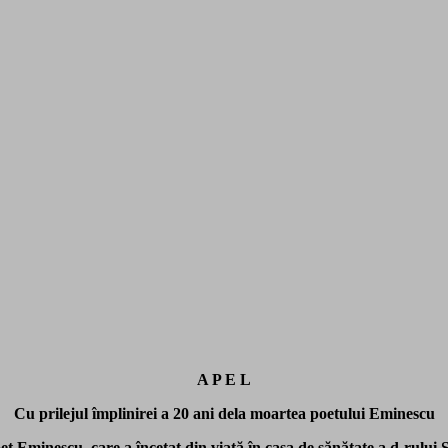
A P E L
Cu prilejul împlinirei a 20 ani dela moartea poetului Eminescu
oet Eminescu, care a încetat din viaţă în casa de sănătate a d-rului
S