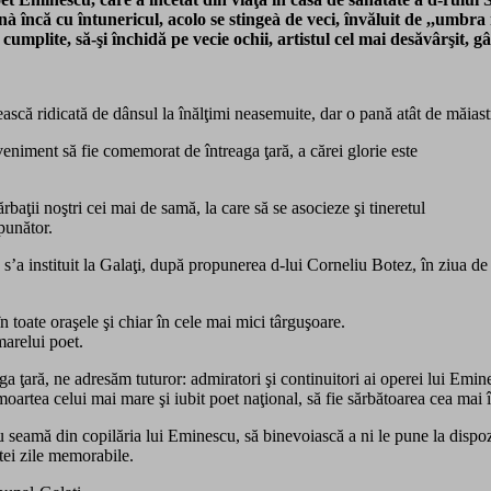
ânà încă cu
întunericul, acolo se stingeà de veci, învăluit de ,,umbr
 cumplite, să-şi închidă pe vecie ochii, artistul cel mai desăvârşit, 
ască ridicată de dânsul la înălţimi neasemuite, dar o pană atât de măiastră
eveniment să fie comemorat de întreaga ţară, a cărei glorie este
baţii noştri cei mai de samă, la care să se asocieze şi tineretul
punător.
’a instituit la Galaţi, după propunerea d-lui Corneliu Botez, în ziua de 19
toate oraşele şi chiar în cele mai mici târguşoare.
marelui poet.
 ţară, ne adresăm tuturor: admiratori şi continuitori ai operei lui Emin
moartea celui mai mare şi iubit poet naţional, să fie sărbătoarea cea mai î
 seamă din copilăria lui Eminescu, să binevoiască a ni le pune la dispozi
stei zile memorabile.