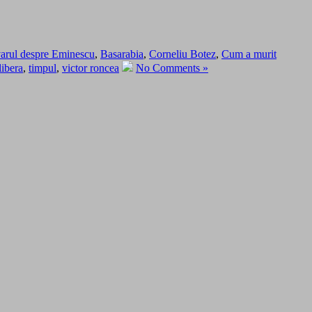
arul despre Eminescu
,
Basarabia
,
Corneliu Botez
,
Cum a murit
libera
,
timpul
,
victor roncea
No Comments »