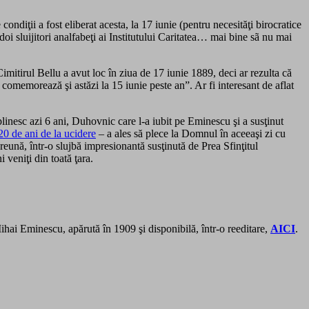
condiţii a fost eliberat acesta, la 17 iunie (pentru necesităţi birocratice
 doi sluijitori analfabeţi ai Institutului Caritatea… mai bine sã nu mai
imitirul Bellu a avut loc în ziua de 17 iunie 1889, deci ar rezulta că
e comemorează şi astăzi la 15 iunie peste an”. Ar fi interesant de aflat
plinesc azi 6 ani, Duhovnic care l-a iubit pe Eminescu şi a susţinut
0 de ani de la ucidere
– a ales să plece la Domnul în aceeaşi zi cu
ună, într-o slujbă impresionantă susţinută de Prea Sfinţitul
 veniţi din toată ţara.
hai Eminescu, apărută în 1909 şi disponibilă, într-o reeditare,
AICI
.