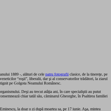
anului 1889 -, alături de cele
patru fotografii
clasice, de la tinereţe, pe
ticilor “roşii”, liberalii, dar şi al conservatorilor trădători, la ziarul
răstignit pe Golgota Neamului Românesc.
anismului. Deşi au trecut atâţia ani, în care specialiştii au putut
 consemnează chiar tatăl său, căminarul Gheorghe, în Psaltirea familiei
i Eminescu, la doar o zi după moartea sa, pe 17 iunie. Aşa, mintea