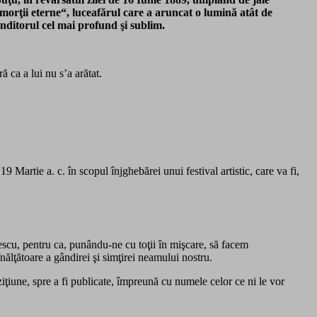
a morţii eterne“, luceafărul care a aruncat o lumină atât de
gânditorul cel mai profund şi sublim.
 ca a lui nu s’a arătat.
 Martie a. c. în scopul înjghebărei unui festival artistic, care va fi,
escu, pentru ca, punându-ne cu toţii în mişcare, să facem
nălţătoare a gândirei şi simţirei neamului nostru.
ţiune, spre a fi publicate, împreună cu numele celor ce ni le vor