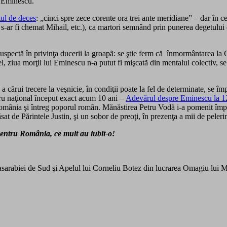
ui Eminescu.
tul de deces
: „cinci spre zece corente ora trei ante meridiane” – dar în ce 
său s-ar fi chemat Mihail, etc.), ca martori semnând prin punerea degetului
uspectă în privinţa ducerii la groapã: se ştie ferm că înmormântarea la C
fel, ziua morţii lui Eminescu n-a putut fi mişcatã din mentalul colectiv, s
 cărui trecere la veşnicie, în condiţii poate la fel de determinate, se îm
tru naţional început exact acum 10 ani –
Adevărul despre Eminescu la 12
omânia şi întreg poporul român. Mănăstirea Petru Vodă i-a pomenit împre
 de Părintele Justin, şi un sobor de preoţi, în prezenţa a mii de pelerini
pentru România, ce mult au iubit-o!
sarabiei de Sud şi Apelul lui Corneliu Botez din lucrarea Omagiu lui Mi