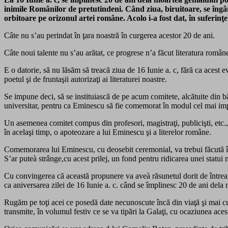
inimile Românilor de pretutindeni. Când ziua, biruitoare, se îng
orbitoare pe orizonul
artei române. Acolo i-a fost dat, în suferinţe
Câte nu s’au perindat în ţara noastră în curgerea acestor 20 de ani.
Câte noui talente nu s’au arătat, ce progrese n’a făcut literatura române
E o datorie, să nu lăsăm să treacă ziua de 16 Iunie a. c, fără ca acest 
poetul şi de fruntaşii autorizaţi ai literaturei noastre.
Se impune deci, să se instituiască de pe acum comitete, alcătuite din băr
universitar, pentru ca Eminescu să fie comemorat în modul cel mai im
Un asemenea comitet compus din profesori, magistraţi, publicişti, etc., s
în acelaşi timp, o apoteozare a lui Eminescu şi a literelor române.
Comemorarea lui Eminescu, cu deosebit ceremonial, va trebui făcută în 
S’ar puteà strânge,cu acest prilej, un fond pentru ridicarea unei statui 
Cu convingerea că această propunere va aveà răsunetul dorit de întreaga
ca aniversarea zilei de 16 Iunie a. c. când se împlinesc 20 de ani dela 
Rugăm pe toţi acei ce posedă date necunoscute încă din viaţă şi mai cu
transmite, în volumul festiv ce se va tipări la Galaţi, cu ocaziunea ace