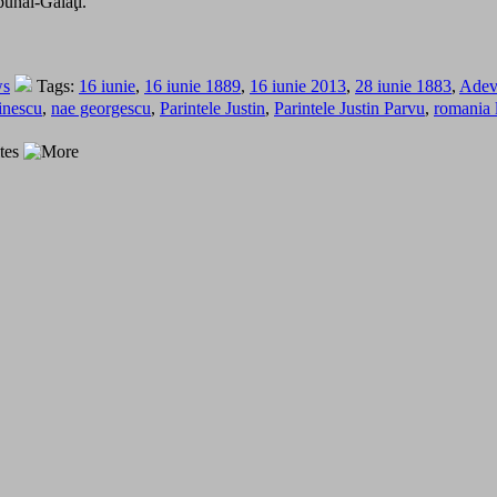
bunal-Galaţi.
ws
Tags:
16 iunie
,
16 iunie 1889
,
16 iunie 2013
,
28 iunie 1883
,
Adev
inescu
,
nae georgescu
,
Parintele Justin
,
Parintele Justin Parvu
,
romania 