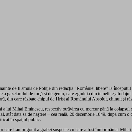
nainte de fi smuls de Poliţie din redacţia “României libere” la începutul 
 gazetarului de forţă şi de geniu, care zguduia din temelii eşafodajul vene
ă, din care răzbate chipul de Hrist al Românului Absolut, chinuit şi 
 a lui Mihai Eminescu, respectiv otrăvirea cu mercur până la colapsul org
onal, atât data sa de naştere – cea reală, 20 decembrie 1849, după cum o
ificat în spaţiul public.
elor care l-au prigonit a grabei suspecte cu care a fost înmormântat Miha