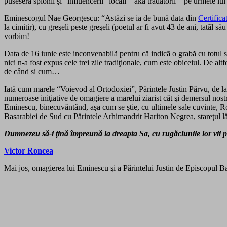
puseseră spionii şi “influencerii” locali – aka trădătorii – pe urmele l
Eminescogul Nae Georgescu: “Astăzi se ia de bună data din
Certifica
la cimitir), cu greşeli peste greşeli (poetul ar fi avut 43 de ani, tatãl 
vorbim!
Data de 16 iunie este inconvenabilã pentru că indicã o grabă cu totul s
nici n-a fost expus cele trei zile tradiţionale, cum este obiceiul. De alt
de când si cum…
Iată cum marele “Voievod al Ortodoxiei”, Părintele Justin Pârvu, de la a
numeroase iniţiative de omagiere a marelui ziarist cât şi demersul nos
Eminescu, binecuvântând, aşa cum se ştie, cu ultimele sale cuvinte, R
Basarabiei de Sud cu Părintele Arhimandrit Hariton Negrea, stareţul lăsat
Dumnezeu să-i ţină împreună la dreapta Sa, cu rugăciunile lor vii 
Victor Roncea
Mai jos, omagierea lui Eminescu şi a Părintelui Justin de Episcopul Ba