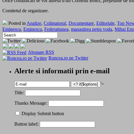
Orice comunicări se vor adresa d-lui Corneliu Botez, preşedinte de tri
Comitetul de organizare.
Posted in
Analize
,
Colimatorul
,
Documentare
,
Editoriale
,
Top Ne
Eminescu
,
Eminescu
,
Federatiunea
,
manastirea petru voda
,
Mihai Em
Abonare RSS
Roncea.ro pe Twitter
Alerte si informatii prin e-mail
'>
Title:
Thanks Message:
Display Submit button
Button label: