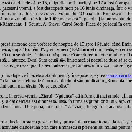
ază când vede că pe 15, chipurile, ar fi murit, şi pe 17 a fost îngropat. 
 gazetarii vremii, a fost descoperit mort pe 16 iunie dimineaţa. Într-o v
, îi înscrie foarte clar pe coperta volumului “Omagiu lui Eminescu” – foto
 presa vremii, la 16 iunie 1909 merseseră în pelerinaj la mormân­tul de 
-Râmneanu, I. Scurtu, A. Stavri, Carol Stork. Placa de pe locul în care a 
presă sincrone care vorbesc de noaptea de 15 spre 16 iunie, când Emine
itrează, după “Românul”: „Ieri,
vineri (16/28 iunie)
dimineaţa, el ceru să
-l că cum se simte, Eminescu rãspunde că are dureri în tot corpul, cari
ã… aiureze. D-rul Şuţu căută sã-l linişteascã şi poetul se duse să se cul
emii – care, pe deasupra, l-a avut adeseori pe Eminescu în vizor – să se în
Şutu, după ce în acelaşi stabiliment îşi începuse ispăşirea
condamării la
 în ianuarie – februarie în urma articolului său publicat in „România li
lui puţin mai târziu. Nu se „potolise”.
nt, în presa vremii: „Ziarul “Naţiunea” dă informaţii mai ample: „În urm
 şi-a dat demisia azi dimineată. Însă, în urma asigurărilor d-lui Carp, c
s demisiunea. Uite popa, nu e popa.” Alt ziar, „Telegraful”, adaugã: „d-n
 a dus la arestarea gazetarului şi prima lui internare forţată, la acelaşi
 cu activitate clandestină prin care Eminescu si prietenii sai militau pent