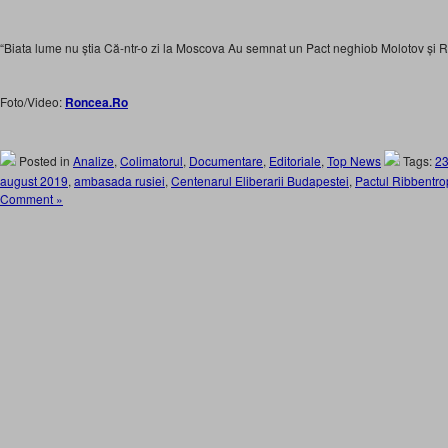
“Biata lume nu știa Că-ntr-o zi la Moscova Au semnat un Pact neghiob Molotov și
Foto/Video:
Roncea.Ro
Posted in
Analize
,
Colimatorul
,
Documentare
,
Editoriale
,
Top News
Tags:
23
august 2019
,
ambasada rusiei
,
Centenarul Eliberarii Budapestei
,
Pactul Ribben­tr
Comment »