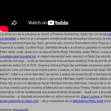
La 40 de ani de la plecarea la Ceruri a Poetului Închisorilor, Radu Gyr, pe lângă
ma
Universităţii
, a avut loc şi o omagiere emoţionantă sub acoperişul Domnului, la care 
Doamna Simona Popa Gyr
(foto)
, ginerele său, Domnul Demostene Dinu Popa şi 
împreună cu soţia,
Cynthia Popa. Sâmbăta trecută s-a oficiat un parastas la mormâ
Petru Vodă, unde, după cum ne spune Radu Popa, Părintele Justin Pârvu l-a pus pe
moaştele sale izvorând mir
. În cadrul intervenţiei sale, nepotul lui Radu Gyr dezvăl
audienţe mai largi -, unde au fost ascunse manuscrisele poetului, timp de ani de zile:
vizavi de sediul CC al PCR. Doamna Simona Popa Gyr aminteşte că poemul pentru c
poet din lume condamnat la moarte pentru o poezie, cu titlul cunoscut azi drept “Ri
Ioane!”, iniţial s-a numit “Manifest” iar pentru a scăpa de la percheziţii a fost ascu
Popa ne mărturiseşte cum a căzut în genunchi Părintele-martir Constantin Sârbu cân
Radu Gyr şi cum l-a sărutat pe frunte Părintele Dumitru Stăniloae, mândru că un fiu
cu fiica marelui poet şi mucenic al Mântuitorului nostru Iisus Hristos. Redăm aici 
credinţă şi cultură, desfăşurată sub acoperământul dragostei – după cum a ţinut să
Închisorilor – şi totodată recomandăm un articol minunat din
Ziarul Lumina
al Patr
apele suferinţei lui Radu Gyr
-, cât şi materialele de la
Mănăstirea Petru Vodă
şi po
Foto/Info:
Roncea.Ro