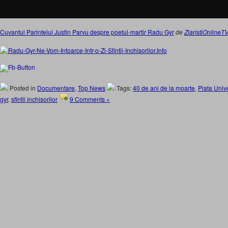
Cuvantul Parintelui Justin Parvu despre poetul-martir Radu Gyr
de
ZiaristiOnlineT
Posted in
Documentare
,
Top News
Tags:
40 de ani de la moarte
,
Piata Unive
gyr
,
sfintii inchisorilor
9 Comments »