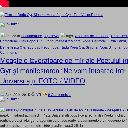
Posted in
Documentare
,
Top News
Tags:
40 de ani de la moarte
,
Coco Deme
Demostene Dinu Popa
,
Dinu Popa
,
manastirea petru voda
,
Parintele Justin Parvu
,
Demetrescu Gyr
,
radu gyr
,
Radu Popa
,
Radu Popa Gyr
,
Simona Popa
,
Simona Pop
Comments »
Moaştele izvorâtoare de mir ale Poetului î
Gyr şi manifestarea “Ne vom întoarce într-o
Universităţii. FOTO / VIDEO
April 29th, 2015
VR
9 Comments »
(foto)
, iniţiatorul acţiunii din Piaţa Universităţii, după ce a recitat din Poetul închisor
participarea şi rolul generaţiei din care face parte la evenimentele din decembrie 1
anticomuniste maraton din 1990 şi astăzi, după 25 de ani: