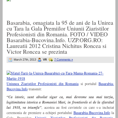
Basarabia, omagiata la 95 de ani de la Unirea
cu Tara la Gala Premiilor Uniunii Ziaristilor
Profesionisti din Romania. FOTO / VIDEO
Basarabia-Bucovina.Info. UZP.ORG.RO:
Laureatii 2012 Cristina Nichitus Roncea si
Victor Roncea se prezinta
March 27th, 2013
VR
7 Comments »
Uniunea Ziaristilor Profesionisti din Romania
si portalul
Basarabia-
Bucovina.Info
transmit:
“Ca istoric, sunt absolut sigur ca, mai devreme sau mai tarziu,
legitimitatea istorica a Romaniei Mari, in frontierele ei de la sfarsitul
lui 1918, va triumfa”
, acestea au fost cuvintele cu care s-a incheiat
ceremonia de premiere a echipei portalului
Basarabia-Bucovina.Info
la
Gala Premiilor
Uniunii Ziaristilor Profesionisti din Romania
,