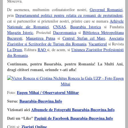
Moscova.
De asemenea, multumim cofinatatorilor nostri,
Guvernul Romaniei
,
prin
Departamentul politici pentru relatia cu romanii de pretutindeni
,
cat si partenerilor si prietenilor nostri, printre care se numara
Arhivele
Nationale ale Romaniei
,
CNSAS
,
Basarabia Istorica
si Fundatia
Magazin Istoric
, Proiectul
Dacoromanica
si
Biblioteca Metropolitana
Bucuresti
,
Manastirea Putna
si
Centrul Stefan cel Mare
,
Asociatia
Ziaristilor si Scriitorilor de Turism din Romania
,
Vacantierul
si Revista
La Drum,
Editura
RAO
si, de acum, si
Uniunea Ziaristilor Profesionisti
din Romania
.
Continuam, pentru Basarabia, pentru Romania! La Multi Ani,
dragi cititori romani, oriunde v-ati afla!
Eugen Mihai / Observatorul Militar
Foto:
Sursa:
Basarabia-Bucovina.Info
Vizionati aici
Albumele de Fotografii Basarabia-Bucovina.Info
Dati un “Like”
Paginii de Facebook Basarabia-Bucovina.Info
Ziaristi Online
Cititi si: