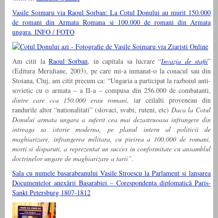
Vasile Soimaru via Raoul Sorban: La Cotul Donului au murit 150.000
de romani din Armata Romana si 100.000 de romani din Armata
ungara. INFO / FOTO
Am citit la
Raoul Sorban
, in capitala sa lucrare “
Invazia de stafii
”
(Editura Meridiane, 2003), pe care mi-a inmanat-o la conacul sau din
Stoiana, Cluj, am citit precum ca: “Ungaria a participat la razboiul anti-
sovietic cu o armata – a II-a – compusa din 256.000 de combatanti,
dintre care cca 150.000 erau romani,
iar ceilalti proveneau din
randurile altor “nationalitati” (slovaci, svabi, ruteni, etc)
Daca la Cotul
Donului armata ungara a suferit cea mai dezastruoasa infrangere din
intreaga sa istorie moderna, pe planul intern al politicii de
maghiarizare, infrangerea militara, cu pieirea a 100.000 de romani,
morti si disparuti, a reprezentat un succes in conformitate cu ansamblul
doctrinelor ungare de maghiarizare a tarii”.
Sala cu numele basarabeanului Vasile Stroescu la Parlament si lansarea
Documentelor anexării Basarabiei – Corespondenţa diplomatică Paris-
Sankt Petersburg 1807-1812