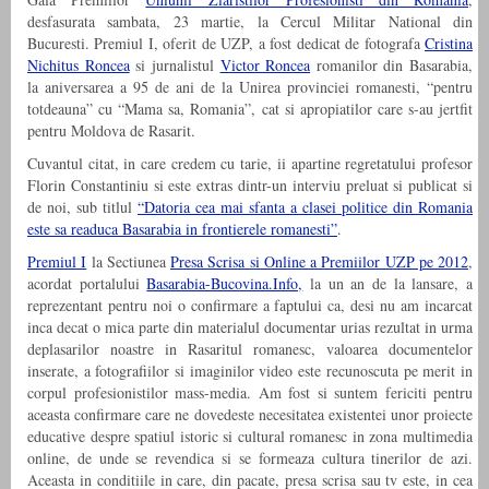
desfasurata sambata, 23 martie, la Cercul Militar National din
Bucuresti. Premiul I, oferit de UZP, a fost dedicat de fotografa
Cristina
Nichitus Roncea
si jurnalistul
Victor Roncea
romanilor din Basarabia,
la aniversarea a 95 de ani de la Unirea provinciei romanesti, “pentru
totdeauna” cu “Mama sa, Romania”, cat si apropiatilor care s-au jertfit
pentru Moldova de Rasarit.
Cuvantul citat, in care credem cu tarie, ii apartine regretatului profesor
Florin Constantiniu si este extras dintr-un interviu preluat si publicat si
de noi, sub titlul
“Datoria cea mai sfanta a clasei politice din Romania
este sa readuca Basarabia in frontierele romanesti”
.
Premiul I
la Sectiunea
Presa Scrisa si Online a Premiilor UZP pe 2012
,
acordat portalului
Basarabia-Bucovina.Info,
la un an de la lansare, a
reprezentant pentru noi o confirmare a faptului ca, desi nu am incarcat
inca decat o mica parte din materialul documentar urias rezultat in urma
deplasarilor noastre in Rasaritul romanesc, valoarea documentelor
inserate, a fotografiilor si imaginilor video este recunoscuta pe merit in
corpul profesionistilor mass-media. Am fost si suntem fericiti pentru
aceasta confirmare care ne dovedeste necesitatea existentei unor proiecte
educative despre spatiul istoric si cultural romanesc in zona multimedia
online, de unde se revendica si se formeaza cultura tinerilor de azi.
Aceasta in conditiile in care, din pacate, presa scrisa sau tv este, in cea