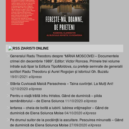
ZIARISTI ONLINE
Generalul Radu Theodoru despre “MÂNA MOSCOVEI – Documentele
crimei din decembrie 1989”. Editor: Victor Roncea. Primele trei volume
intrate sub tipar la Editura TipoMoldova, cu prefețe semnate de generalii
scriitori Radu Theodoru și Aurel Rogojan și istoricul Gh. Buzatu
19/01/2021
eXpress
Sfânta Cuvioasă Maică Parascheva – Taina cuviinței. La Mulți Ani!
12/10/2020
eXpress
Pentru o viață trăită întru Hristos. Gând de duminică – pilda
semănătorului – de Elena Solunca
11/10/2020
eXpress
Iertarea – cheia de boltă a iubirii. Iubirea vrăjmașilor – Gând de
duminică de Elena Solunca Moise
04/10/2020
eXpress
Pe drumul suitor de la pocăință la ascultare. Pescuirea minunată – Gând
de duminică de Elena Solunca Moise
27/09/2020
eXpress