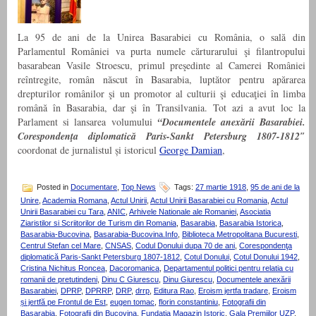
La 95 de ani de la Unirea Basarabiei cu România, o sală din
Parlamentul României va purta numele cărturarului şi filantropului
basarabean Vasile Stroescu, primul preşedinte al Camerei României
reîntregite, român născut în Basarabia, luptător pentru apărarea
drepturilor românilor şi un promotor al culturii şi educaţiei în limba
română în Basarabia, dar şi în Transilvania. Tot azi a avut loc la
Parlament si lansarea volumului
“Documentele anexării Basarabiei.
Corespondenţa diplomatică Paris-Sankt Petersburg 1807-1812
″
coordonat de jurnalistul și istoricul
George Damian
,
Posted in
Documentare
,
Top News
Tags:
27 martie 1918
,
95 de ani de la
Unire
,
Academia Romana
,
Actul Unirii
,
Actul Unirii Basarabiei cu Romania
,
Actul
Unirii Basarabiei cu Tara
,
ANIC
,
Arhivele Nationale ale Romaniei
,
Asociatia
Ziaristilor si Scriitorilor de Turism din Romania
,
Basarabia
,
Basarabia Istorica
,
Basarabia-Bucovina
,
Basarabia-Bucovina.Info
,
Biblioteca Metropolitana Bucuresti
,
Centrul Stefan cel Mare
,
CNSAS
,
Codul Donului dupa 70 de ani
,
Corespondenţa
diplomatică Paris-Sankt Petersburg 1807-1812
,
Cotul Donului
,
Cotul Donului 1942
,
Cristina Nichitus Roncea
,
Dacoromanica
,
Departamentul politici pentru relatia cu
romanii de pretutindeni
,
Dinu C Giurescu
,
Dinu Giurescu
,
Documentele anexării
Basarabiei
,
DPRP
,
DPRRP
,
DRP
,
drrp
,
Editura Rao
,
Eroism jertfa tradare
,
Eroism
și jertfă pe Frontul de Est
,
eugen tomac
,
florin constantiniu
,
Fotografii din
Basarabia
,
Fotografii din Bucovina
,
Fundatia Magazin Istoric
,
Gala Premiilor UZP
,