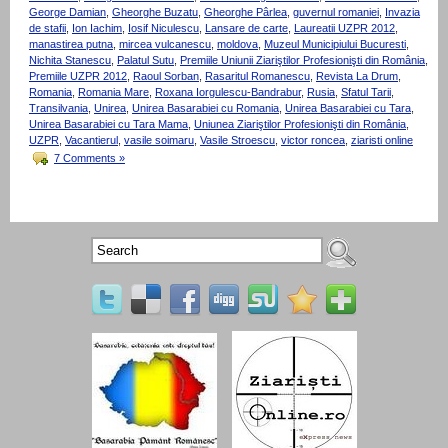
George Damian
,
Gheorghe Buzatu
,
Gheorghe Pârlea
,
guvernul romaniei
,
Invazia
de stafii
,
Ion Iachim
,
Iosif Niculescu
,
Lansare de carte
,
Laureatii UZPR 2012
,
manastirea putna
,
mircea vulcanescu
,
moldova
,
Muzeul Municipiului Bucuresti
,
Nichita Stanescu
,
Palatul Sutu
,
Premiile Uniunii Ziariştilor Profesionişti din România
,
Premiile UZPR 2012
,
Raoul Sorban
,
Rasaritul Romanescu
,
Revista La Drum
,
Romania
,
Romania Mare
,
Roxana Iorgulescu-Bandrabur
,
Rusia
,
Sfatul Tarii
,
Transilvania
,
Unirea
,
Unirea Basarabiei cu Romania
,
Unirea Basarabiei cu Tara
,
Unirea Basarabiei cu Tara Mama
,
Uniunea Ziariştilor Profesionişti din România
,
UZPR
,
Vacantierul
,
vasile soimaru
,
Vasile Stroescu
,
victor roncea
,
ziaristi online
7 Comments »