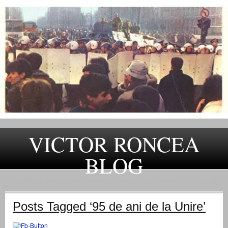
VICTOR RONCEA
BLOG
„ADEVARUL RAMANE, ORICARE AR FI SOARTA SLUJITORILOR SAI" – GH. I. B.
Posts Tagged ‘95 de ani de la Unire’