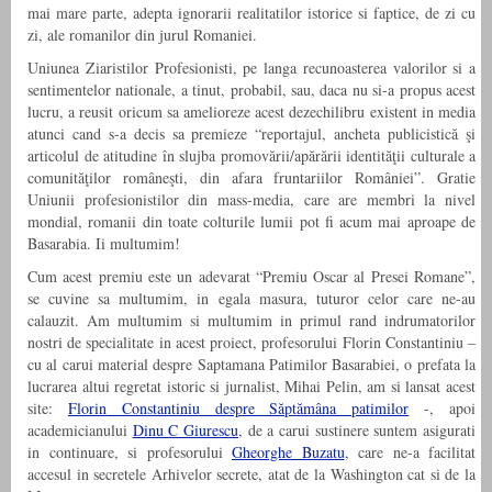
mai mare parte, adepta ignorarii realitatilor istorice si faptice, de zi cu
zi, ale romanilor din jurul Romaniei.
Uniunea Ziaristilor Profesionisti, pe langa recunoasterea valorilor si a
sentimentelor nationale, a tinut, probabil, sau, daca nu si-a propus acest
lucru, a reusit oricum sa amelioreze acest dezechilibru existent in media
atunci cand s-a decis sa premieze “reportajul, ancheta publicistică şi
articolul de atitudine în slujba promovării/apărării identităţii culturale a
comunităţilor româneşti, din afara fruntariilor României”. Gratie
Uniunii profesionistilor din mass-media, care are membri la nivel
mondial, romanii din toate colturile lumii pot fi acum mai aproape de
Basarabia. Ii multumim!
Cum acest premiu este un adevarat “Premiu Oscar al Presei Romane”,
se cuvine sa multumim, in egala masura, tuturor celor care ne-au
calauzit. Am multumim si multumim in primul rand indrumatorilor
nostri de specialitate in acest proiect, profesorului Florin Constantiniu –
cu al carui material despre Saptamana Patimilor Basarabiei, o prefata la
lucrarea altui regretat istoric si jurnalist, Mihai Pelin, am si lansat acest
site:
Florin Constantiniu despre Săptămâna patimilor
-, apoi
academicianului
Dinu C Giurescu
, de a carui sustinere suntem asigurati
in continuare, si profesorului
Gheorghe Buzatu
, care ne-a facilitat
accesul in secretele Arhivelor secrete, atat de la Washington cat si de la