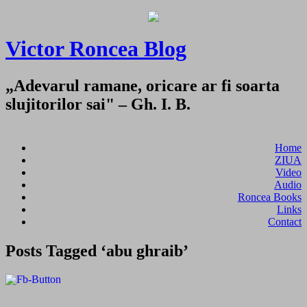
Victor Roncea Blog
„Adevarul ramane, oricare ar fi soarta
slujitorilor sai" – Gh. I. B.
Home
ZIUA
Video
Audio
Roncea Books
Links
Contact
Posts Tagged ‘abu ghraib’