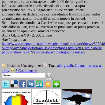
permite publicarea celor aproximativ 2000 de fotografii care
infatiseaza abuzurile comise de soldatii americani asupra
prizonierilor din Irak si Afganistan. Zilele trecute, oficialii
administratiei au declarat insa ca presedintele le-a spus consilierilor
ca publicarea acestor fotografii ar pune trupele in pericol.
Schimbarea de atitudine a Casei Albe este pusa pe seama interventiei
oficialilor militari, care au avertizat ca publicarea ar putea provoca
un curent de opinie ostil armatei americane.
Alina OLTEANU / ZIUA Online
Alte fotografii la
https://www.telegraph.co.uk/news/picturegalleries/worldnews/5330
outrage-over-Iraq-prison-abuse-photographs.html
Abu Ghraib abuse
photos ‘show rape’
‘Prisoner abuse’ photographs surface
Posted in Uncategorized
Tags:
abu ghraib
,
Obama
,
tortura
,
us
army
3 Comments »