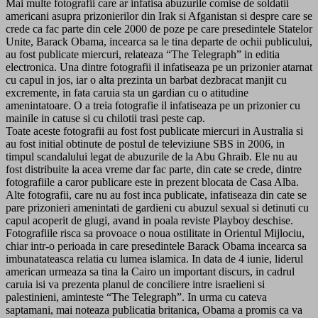
Mai multe fotografii care ar infatisa abuzurile comise de soldatii
americani asupra prizonierilor din Irak si Afganistan si despre care se
crede ca fac parte din cele 2000 de poze pe care presedintele Statelor
Unite, Barack Obama, incearca sa le tina departe de ochii publicului,
au fost publicate miercuri, relateaza “The Telegraph” in editia
electronica. Una dintre fotografii il infatiseaza pe un prizonier atarnat
cu capul in jos, iar o alta prezinta un barbat dezbracat manjit cu
excremente, in fata caruia sta un gardian cu o atitudine
amenintatoare. O a treia fotografie il infatiseaza pe un prizonier cu
mainile in catuse si cu chilotii trasi peste cap.
Toate aceste fotografii au fost fost publicate miercuri in Australia si
au fost initial obtinute de postul de televiziune SBS in 2006, in
timpul scandalului legat de abuzurile de la Abu Ghraib. Ele nu au
fost distribuite la acea vreme dar fac parte, din cate se crede, dintre
fotografiile a caror publicare este in prezent blocata de Casa Alba.
Alte fotografii, care nu au fost inca publicate, infatiseaza din cate se
pare prizonieri amenintati de gardieni cu abuzul sexual si detinuti cu
capul acoperit de glugi, avand in poala reviste Playboy deschise.
Fotografiile risca sa provoace o noua ostilitate in Orientul Mijlociu,
chiar intr-o perioada in care presedintele Barack Obama incearca sa
imbunatateasca relatia cu lumea islamica. In data de 4 iunie, liderul
american urmeaza sa tina la Cairo un important discurs, in cadrul
caruia isi va prezenta planul de conciliere intre israelieni si
palestinieni, aminteste “The Telegraph”. In urma cu cateva
saptamani, mai noteaza publicatia britanica, Obama a promis ca va