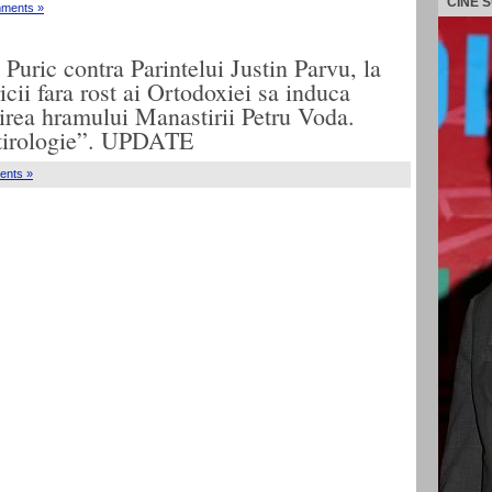
CINE 
ments »
Puric contra Parintelui Justin Parvu, la
ii fara rost ai Ortodoxiei sa induca
rirea hramului Manastirii Petru Voda.
tirologie”. UPDATE
ents »