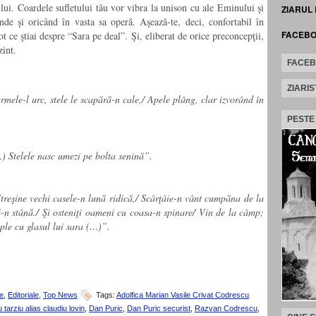
lui. Coardele sufletului tău vor vibra la unison cu ale Eminului şi
ZIARUL
unde şi oricând în vasta sa operă. Aşează-te, deci, confortabil în
FACEB
tot ce ştiai despre “Sara pe deal”. Şi, eliberat de orice preconcepţii,
zint.
FACE
ZIARIS
mele-l urc, stele le scapără-n cale,/ Apele plâng, clar izvorând în
PESTE
…) Stelele nasc umezi pe bolta senină”.
Streşine vechi casele-n lună ridică,/ Scârţâie-n vânt cumpăna de la
-n stână./ Şi osteniţi oameni cu coasa-n spinare/ Vin de la câmp;
ple cu glasul lui sara (…)”.
e
,
Editoriale
,
Top News
Tags:
Adolfica Marian Vasile Crivat Codrescu
u tarziu alias claudiu lovin
,
Dan Puric
,
Dan Puric securist
,
Razvan Codrescu
,