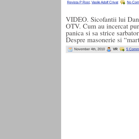
Revista P Rost
,
Vasile Adolf Crivat
No Com
VIDEO. Sicofantii lui Dan 
OTV. Cum au incercat puric
panica si sa strice sarbato
Despre masonerie si “mar
November 4th, 2010
VR
5 Comm