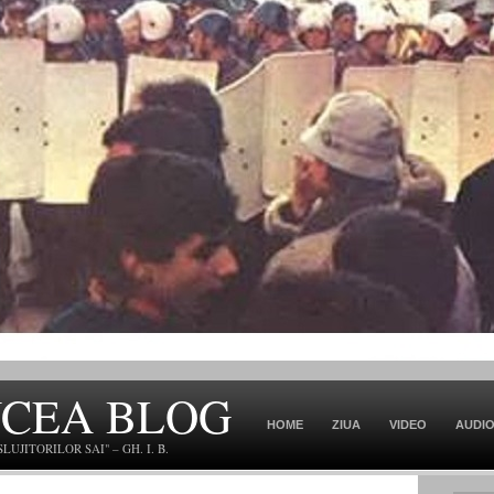
NCEA BLOG
HOME
ZIUA
VIDEO
AUDI
JITORILOR SAI" – GH. I. B.
CONTACT