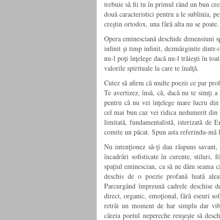
trebuie să fii tu în primul rând un bun c
două caracteristici pentru a le sublinia, p
creştin ortodox, una fără alta nu se poate.
Opera eminesciană deschide dimensiuni spi
infinit şi timp infinit, dezmărginite dintr
nu-l poţi înţelege dacă nu-l trăieşti în to
valorile spirituale la care te înalţă.
Cutez să afirm că multe poezii ce par profa
Te avertizez, însă, că, dacă nu te simţi a
pentru că nu vei înţelege mare lucru din e
cel mai bun caz vei ridica nedumerit din 
limitată, fundamentalistă, isterizată de 
comite un păcat. Spun asta referindu-mă l
Nu intenţionez să-ţi dau răspuns savant, 
încadrări sofisticate în curente, stiluri, 
spaţiul eminescian, ca să ne dăm seama câ
deschis de o poezie profană luată alea
Parcurgând împreună cadrele deschise de
direct, organic, emoţional, fără eseuri so
retrăi un moment de har simplu dar vibr
căreia poetul nepereche reuşeşte să deschi