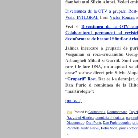
flamboiantul Silviu Alupei. Vedeti emis
Diversiunea de la OTV a gruparii Rost-P
Voda. INTEGRAL
from
Victor Roncea
o
Vezi si
Diversiunea de la OTV cont
Colaboratorul permanent al reviste
dezinformare de hramul Sfintilor Arhan
Jalnica incercare a gruparii de puri
Vosganian si roza-crucianului Georg
Arhangheli Mihail si Gavriil. Sunt co
care i le face DNA, nu a apucat sa af
orase” vorbesc direct prin Silviu Alup
“Gruparii” Rost.
Dar ce i-a deranjat, d
Dan Puric si reuniunea de la Hilto
“martirologie”:
(more…)
Posted in
Colimatorul
,
Documentare
,
Top 
Razvanel Hitlerica
,
asociatia christiana
,
capusel
Diaconescu
,
Dan Puric
,
Dan Puric securist
,
dr p
Parintele Justin Parvu
,
Petru Voda
,
puricii ortodo
»