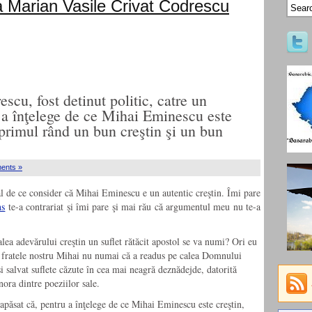
a Marian Vasile Crivat Codrescu
cu, fost detinut politic, catre un
 a înţelege de ce Mihai Eminescu este
n primul rând un bun creştin şi un bun
ents »
l de ce consider că Mihai Eminescu e un autentic creştin. Îmi pare
ns
te-a contrariat şi îmi pare şi mai rău că argumentul meu nu te-a
lea adevărului creştin un suflet rătăcit apostol se va numi? Ori eu
 fratele nostru Mihai nu numai că a readus pe calea Domnului
 şi salvat suflete căzute în cea mai neagră deznădejde, datorită
nora dintre poeziilor sale.
apăsat că, pentru a înţelege de ce Mihai Eminescu este creştin,