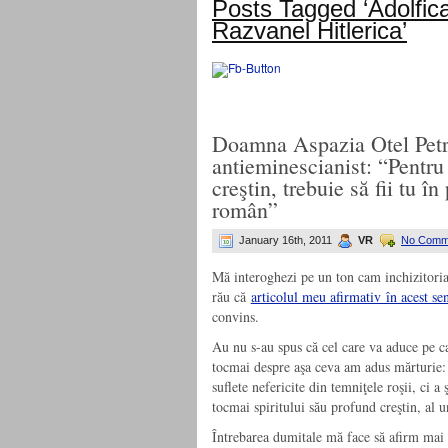
Posts Tagged ‘Adolfic
Razvanel Hitlerica’
Doamna Aspazia Otel Petres
antieminescianist: “Pentru
creştin, trebuie să fii tu î
român”
January 16th, 2011
VR
No Comm
Mă interoghezi pe un ton cam inchizitoria
rău că
articolul meu afirmativ în acest se
convins.
Au nu s-au spus că cel care va aduce pe ca
tocmai despre aşa ceva am adus mărturie:
suflete nefericite din temniţele roşii, ci a
tocmai spiritului său profund creştin, al u
Întrebarea dumitale mă face să afirm mai 