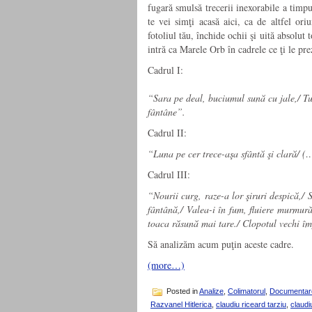
fugară smulsă trecerii inexorabile a timpu
te vei simţi acasă aici, ca de altfel ori
fotoliul tău, închide ochii şi uită absolut 
intră ca Marele Orb în cadrele ce ţi le pre
Cadrul I:
“Sara pe deal, buciumul sună cu jale,/ Tur
fântâne”.
Cadrul II:
“Luna pe cer trece-aşa sfântă şi clară/ (
Cadrul III:
“Nourii curg, raze-a lor şiruri despică,/ 
fântână,/ Valea-i în fum, fluiere murmură
toaca răsună mai tare./ Clopotul vechi îm
Să analizăm acum puţin aceste cadre.
(more…)
Posted in
Analize
,
Colimatorul
,
Documentar
Razvanel Hitlerica
,
claudiu riceard tarziu
,
claudi