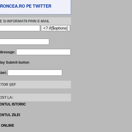
RONCEA.RO PE TWITTER
 SI INFORMATII PRIN E-MAIL
Message:
lay Submit button
abel:
TOR ȘEF
IST LA:
ENTUL ISTORIC
NTUL ZILEI
I ONLINE