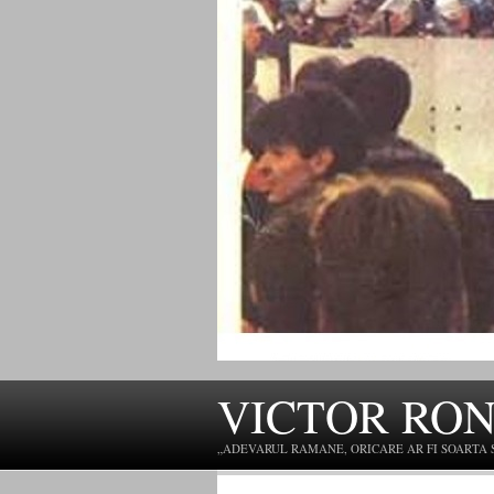
VICTOR RO
„ADEVARUL RAMANE, ORICARE AR FI SOARTA SLU