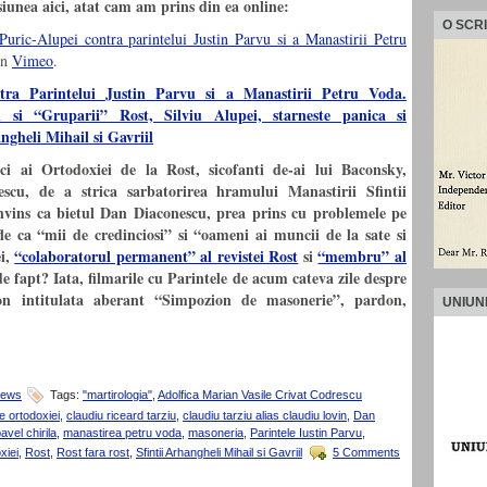
iunea aici, atat cam am prins din ea online:
O SCR
uric-Alupei contra parintelui Justin Parvu si a Manastirii Petru
n
Vimeo
.
ra Parintelui Justin Parvu si a Manastirii Petru Voda.
i si “Gruparii” Rost, Silviu Alupei, starneste panica si
gheli Mihail si Gavriil
ci ai Ortodoxiei de la Rost, sicofanti de-ai lui Baconsky,
escu, de a strica sarbatorirea hramului Manastirii Sfintii
nvins ca bietul Dan Diaconescu, prea prins cu problemele pe
le ca “mii de credinciosi” si “oameni ai muncii de la sate si
ei,
“colaboratorul permanent” al revistei Rost
si
“membru” al
e fapt? Iata, filmarile cu Parintele de acum cateva zile despre
n intitulata aberant “Simpozion de masonerie”, pardon,
UNIUN
News
Tags:
"martirologia"
,
Adolfica Marian Vasile Crivat Codrescu
e ortodoxiei
,
claudiu riceard tarziu
,
claudiu tarziu alias claudiu lovin
,
Dan
avel chirila
,
manastirea petru voda
,
masoneria
,
Parintele Iustin Parvu
,
xiei
,
Rost
,
Rost fara rost
,
Sfintii Arhangheli Mihail si Gavriil
5 Comments