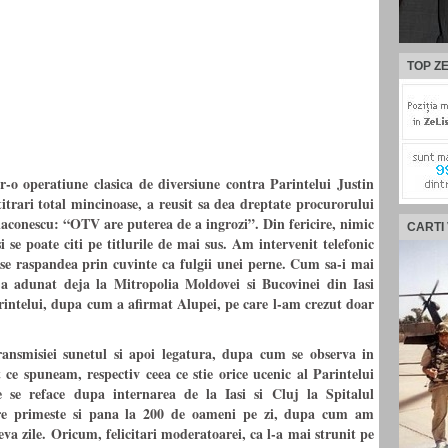
TOP ZE
r-o operatiune clasica de diversiune contra Parintelui Justin
itrari total mincinoase, a reusit sa dea dreptate procurorului
iaconescu: “OTV are puterea de a ingrozi”. Din fericire, nimic
CARTI
i se poate citi pe titlurile de mai sus. Am intervenit telefonic
 se raspandea prin cuvinte ca fulgii unei perne. Cum sa-i mai
-a adunat deja la Mitropolia Moldovei si Bucovinei din Iasi
rintelui, dupa cum a afirmat Alupei, pe care l-am crezut doar
ransmisiei sunetul si apoi legatura, dupa cum se observa in
 ce spuneam, respectiv ceea ce stie orice ucenic al Parintelui
 se reface dupa internarea de la Iasi si Cluj la Spitalul
care primeste si pana la 200 de oameni pe zi, dupa cum am
a zile. Oricum, felicitari moderatoarei, ca l-a mai strunit pe