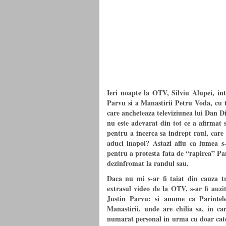
Ieri noapte la OTV, Silviu Alupei, int
Parvu si a Manastirii Petru Voda, cu t
care ancheteaza televiziunea lui Dan D
nu este adevarat din tot ce a afirmat s
pentru a incerca sa indrept raul, care
aduci inapoi? Astazi aflu ca lumea s
pentru a protesta fata de “rapirea” Pa
dezinfromat la randul sau.
Daca nu mi s-ar fi taiat din cauza t
extrasul video de la OTV, s-ar fi auzit
Justin Parvu: si anume ca Parintele
Manastirii, unde are chilia sa, in 
numarat personal in urma cu doar catev