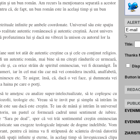
reştin şi un bun român. Am recurs la menţionarea separată a acestor
entru că, de fapt, un bun român este în acelaşi timp şi un bun
ALERTE
rituale infinite pe ambele coordonate. Universul său este spaţiu
-o realitate autentic românească şi autentic creştină. Acest univers
'>
ată profunzimea lui şi dacă nu vibrezi la unison cu autorul lor la
Title:
ne sunt tot atât de autentic creştine ca şi cele cu conţinut religios.
Thanks 
 fi un autentic român, mai bine să nu citeşti rândurile ce urmează,
le şi, ca orice străin de spiritul eminescian, vei fi dezamăgit. În
Disp
umeri, iar în cel mai rău caz mă vei considera incultă, analfabetă,
Button l
Eminescu etc. Te asigur, însă, că, dacă o vei face, şi dumneata vei
a haina pe care o porţi.
REDAC
să te ameţesc cu analize super-intelectualizate, să te copleşesc cu
filozofii, teologie etc. Vreau să te invit pur şi simplu să intrăm în
PUBLIC
t este sau dacă este creştin. Te iau de mână şi intrăm în universul
EVENIM
toriu, un pastel ce formează cadrul unui sentiment de iubire.
 “Sara pe deal”, sper că vei trăi sentimentul creştin eminescian
EVENIME
fisticate sau exegeze teologicale înţesate de dogme indelibile. Vom
ant, pentru că inima va fi străpunsă de scânteia divină datorită
ZIARIST
dă spaţii infinite şi eterne, în acelaşi timp să înveşnicească clipa