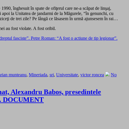
 1990, înghesuit în spate de ofiţerul care ne-a scăpat de linşaj,
n şi apoi la Unitatea de jandarmi de la Măgurele, “în genunchi, cu
 ziceţi de trei zile? Pe lângă ce lăsasem în urmă ajunsesem în rai…
i au fost violate. A fost oribil.
reptul fasciste”. Petre Roman: “A fost o actiune de tip legionar”.
rian munteanu
,
Mineriada
,
sri
,
Universitate
,
victor roncea
No
mat, Alexandru Babos, presedintele
escu. DOCUMENT