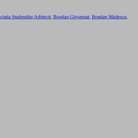
iatia Studentilor Arhitecti
,
Bogdan Ghyarmat
,
Bogdan Miulescu
,