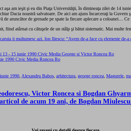
 aşa am ieşit şi eu din Piaţa Universităţii, în dimineaţa zilei de 14 iunie
a fi chiar Dacia noastră salvatoare. De aici am ajuns încarceraţi la Guver
 ţeavă de aruncător de grenade pe spate la fiecare aplecare a coloanei… Ce
t, fiind atârnat cu cătuşele de un stâlp şi bătut sistematic. Mai multe feme
aruia ii multumesc azi. Ion Iliescu: “Avem de-a face cu elemente de-a d
iunie 1990
,
Alexandru Babos
,
arhitectura
,
george roncea
,
Magurele
,
ma
 Teodorescu, Victor Roncea si Bogdan Ghyar
Un articol de acum 19 ani, de Bogdan Miul
Voi reveni cu detalii despre fiecare