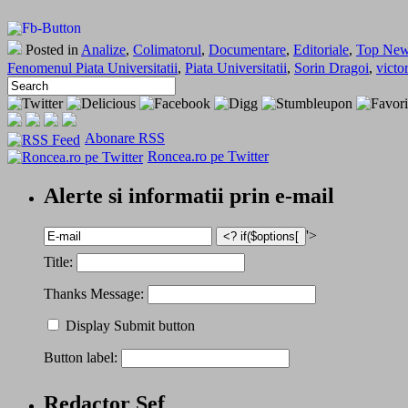
Posted in
Analize
,
Colimatorul
,
Documentare
,
Editoriale
,
Top Ne
Fenomenul Piata Universitatii
,
Piata Universitatii
,
Sorin Dragoi
,
victo
Abonare RSS
Roncea.ro pe Twitter
Alerte si informatii prin e-mail
'>
Title:
Thanks Message:
Display Submit button
Button label:
Redactor Șef