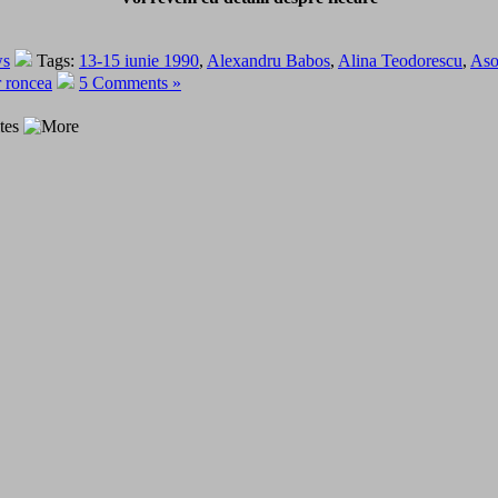
ws
Tags:
13-15 iunie 1990
,
Alexandru Babos
,
Alina Teodorescu
,
Asoc
r roncea
5 Comments »