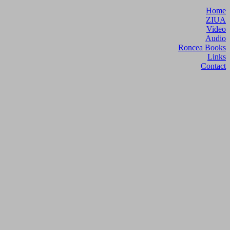
Home
ZIUA
Video
Audio
Roncea Books
Links
Contact