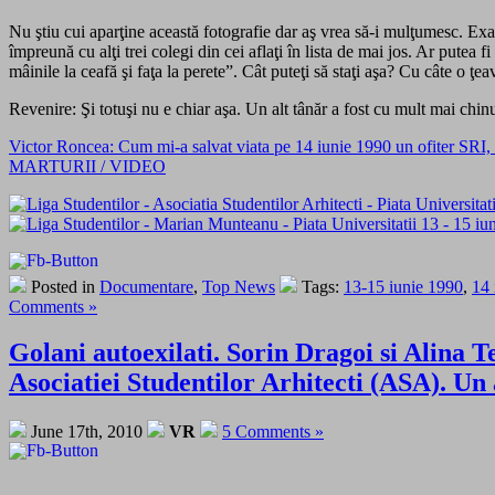
Nu ştiu cui aparţine această fotografie dar aş vrea să-i mulţumesc. Exact
împreună cu alţi trei colegi din cei aflaţi în lista de mai jos. Ar pute
mâinile la ceafă şi faţa la perete”. Cât puteţi să staţi aşa? Cu câte o
Revenire: Şi totuşi nu e chiar aşa. Un alt tânăr a fost cu mult mai chinui
Victor Roncea: Cum mi-a salvat viata pe 14 iunie 1990 un ofiter SRI, c
MARTURII / VIDEO
Posted in
Documentare
,
Top News
Tags:
13-15 iunie 1990
,
14 
Comments »
Golani autoexilati. Sorin Dragoi si Alina
Asociatiei Studentilor Arhitecti (ASA). 
June 17th, 2010
VR
5 Comments »