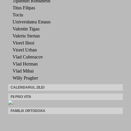
Tiparituri Romanesti
Titus Filipas
Tociu
Universitatea Emaus
Valentin Tigau
Valeriu Sterian
Viorel Ilisoi
Viorel Urban
Vlad Cubreacov
Vlad Herman
Vlad Mihai
Willy Pragher
CALENDARUL ZILEI
FII PRO VITA
FAMILIA ORTODOXA