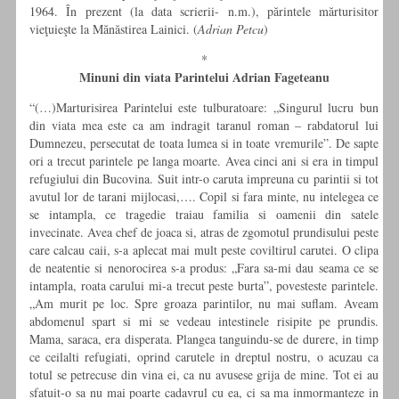
1964. În prezent (la data scrierii- n.m.), părintele mărturisitor
vieţuieşte la Mănăstirea Lainici. (
Adrian Petcu
)
*
Minuni din viata Parintelui Adrian Fageteanu
“(…)Marturisirea Parintelui este tulburatoare: „Singurul lucru bun
din viata mea este ca am indragit taranul roman – rabdatorul lui
Dumnezeu, persecutat de toata lumea si in toate vremurile”. De sapte
ori a trecut parintele pe langa moarte. Avea cinci ani si era in timpul
refugiului din Bucovina. Suit intr-o caruta impreuna cu parintii si tot
avutul lor de tarani mijlocasi,…. Copil si fara minte, nu intelegea ce
se intampla, ce tragedie traiau familia si oamenii din satele
invecinate. Avea chef de joaca si, atras de zgomotul prundisului peste
care calcau caii, s-a aplecat mai mult peste coviltirul carutei. O clipa
de neatentie si nenorocirea s-a produs: „Fara sa-mi dau seama ce se
intampla, roata carului mi-a trecut peste burta”, povesteste parintele.
„Am murit pe loc. Spre groaza parintilor, nu mai suflam. Aveam
abdomenul spart si mi se vedeau intestinele risipite pe prundis.
Mama, saraca, era disperata. Plangea tanguindu-se de durere, in timp
ce ceilalti refugiati, oprind carutele in dreptul nostru, o acuzau ca
totul se petrecuse din vina ei, ca nu avusese grija de mine. Tot ei au
sfatuit-o sa nu mai poarte cadavrul cu ea, ci sa ma inmormanteze in