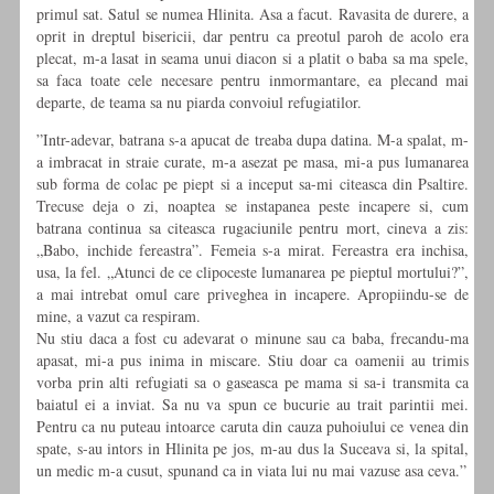
primul sat. Satul se numea Hlinita. Asa a facut. Ravasita de durere, a
oprit in dreptul bisericii, dar pentru ca preotul paroh de acolo era
plecat, m-a lasat in seama unui diacon si a platit o baba sa ma spele,
sa faca toate cele necesare pentru inmormantare, ea plecand mai
departe, de teama sa nu piarda convoiul refugiatilor.
”Intr-adevar, batrana s-a apucat de treaba dupa datina. M-a spalat, m-
a imbracat in straie curate, m-a asezat pe masa, mi-a pus lumanarea
sub forma de colac pe piept si a inceput sa-mi citeasca din Psaltire.
Trecuse deja o zi, noaptea se instapanea peste incapere si, cum
batrana continua sa citeasca rugaciunile pentru mort, cineva a zis:
„Babo, inchide fereastra”. Femeia s-a mirat. Fereastra era inchisa,
usa, la fel. „Atunci de ce clipoceste lumanarea pe pieptul mortului?”,
a mai intrebat omul care priveghea in incapere. Apropiindu-se de
mine, a vazut ca respiram.
Nu stiu daca a fost cu adevarat o minune sau ca baba, frecandu-ma
apasat, mi-a pus inima in miscare. Stiu doar ca oamenii au trimis
vorba prin alti refugiati sa o gaseasca pe mama si sa-i transmita ca
baiatul ei a inviat. Sa nu va spun ce bucurie au trait parintii mei.
Pentru ca nu puteau intoarce caruta din cauza puhoiului ce venea din
spate, s-au intors in Hlinita pe jos, m-au dus la Suceava si, la spital,
un medic m-a cusut, spunand ca in viata lui nu mai vazuse asa ceva.”