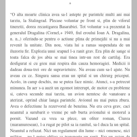
*
“O alta moarte clinica avea sa-l astepte pe parintele multi ani mai
tarziu, la Stalingrad. Plecase voluntar pe front si, plin de viforul
tineretii, dorea recastigarea Basarabiei. Tot voluntar s-a prezentat la
generalul Dragalina (Cornel,+ 1949, fiul eroului Ioan A. Dragalina,
n. n.,) oferindu-se pentru o actiune plina de primejdii si nu a mai
revenit la unitate. Din nou, viata lui a ramas suspendata de un
iluzoriu fir. Explozia unui srapnel l-a ranit grav. Era plin de sange si
toata falca de jos abia se mai tinea intr-un rest de cartilaj. Era
desfigurat si cu greu mai respira din cauza hemoragiei. Medicii ii
dadeau doua-trei ore de supravietuire. Nu aveau cum sa-l ajute. Nu
aveau cu ce. Singura sansa erau un spital si un chirurg priceput.
Acolo, in camp deschis, nu se putea face nimic. Atunci, s-a petrecut
minunea. In aer s-a auzit un zgomot intrerupt, de motor cu probleme
si, cateva secunde mai tarziu, un avion nemtesc de vanatoare a
aterizat, oprind chiar langa parintele. Avionul nu mai putea zbura.
Avea o defectiune la rezervorul de benzina. Nu era ceva grav, caci
neamtul a surubarit o vreme pe sub burta avionului si motorul a
pornit. Vazand ca vrea sa plece, un ofiter roman, Ciurea
(maramuresean), l-a rugat pe pilot sa ia ranitul, sa-l duca la un spital.
Neamtul a refuzat. Nici un regulament din lume – nici omenesc, nici
militar – nu-l putea obliga sa transporte un ranit. Era un avion de