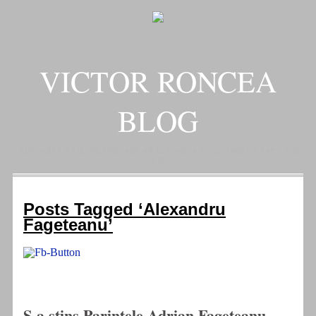
VICTOR RONCEA
BLOG
„ADEVARUL RAMANE, ORICARE AR FI SOARTA SLUJITORILOR SAI" – GH.
I. B.
Posts Tagged ‘Alexandru
Fageteanu’
S-a stins Parintele Adrian Fageteanu.