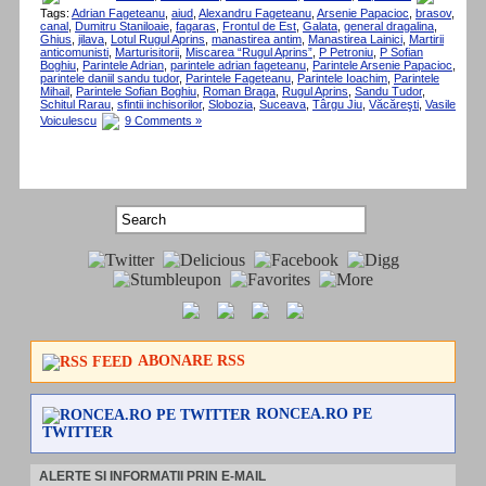
Tags:
Adrian Fageteanu
,
aiud
,
Alexandru Fageteanu
,
Arsenie Papacioc
,
brasov
,
canal
,
Dumitru Staniloaie
,
fagaras
,
Frontul de Est
,
Galata
,
general dragalina
,
Ghius
,
jilava
,
Lotul Rugul Aprins
,
manastirea antim
,
Manastirea Lainici
,
Martirii
anticomunisti
,
Marturisitorii
,
Miscarea “Rugul Aprins”
,
P Petroniu
,
P Sofian
Boghiu
,
Parintele Adrian
,
parintele adrian fageteanu
,
Parintele Arsenie Papacioc
,
parintele daniil sandu tudor
,
Parintele Fageteanu
,
Parintele Ioachim
,
Parintele
Mihail
,
Parintele Sofian Boghiu
,
Roman Braga
,
Rugul Aprins
,
Sandu Tudor
,
Schitul Rarau
,
sfintii inchisorilor
,
Slobozia
,
Suceava
,
Târgu Jiu
,
Văcăreşti
,
Vasile
Voiculescu
9 Comments »
ABONARE RSS
RONCEA.RO PE
TWITTER
ALERTE SI INFORMATII PRIN E-MAIL