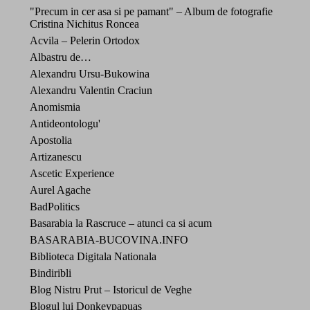
"Precum in cer asa si pe pamant" – Album de fotografie
Cristina Nichitus Roncea
Acvila – Pelerin Ortodox
Albastru de…
Alexandru Ursu-Bukowina
Alexandru Valentin Craciun
Anomismia
Antideontologu'
Apostolia
Artizanescu
Ascetic Experience
Aurel Agache
BadPolitics
Basarabia la Rascruce – atunci ca si acum
BASARABIA-BUCOVINA.INFO
Biblioteca Digitala Nationala
Bindiribli
Blog Nistru Prut – Istoricul de Veghe
Blogul lui Donkeypapuas