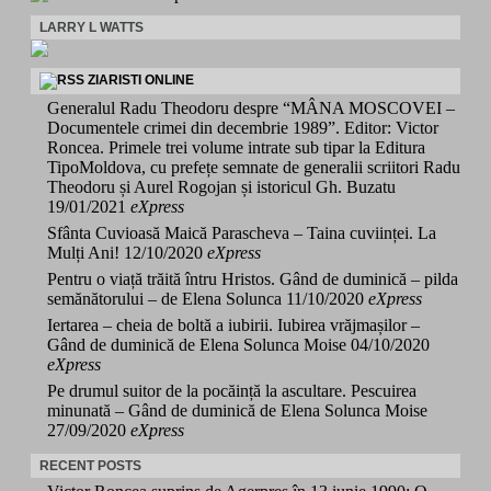
LARRY L WATTS
ZIARISTI ONLINE
Generalul Radu Theodoru despre “MÂNA MOSCOVEI –
Documentele crimei din decembrie 1989”. Editor: Victor
Roncea. Primele trei volume intrate sub tipar la Editura
TipoMoldova, cu prefețe semnate de generalii scriitori Radu
Theodoru și Aurel Rogojan și istoricul Gh. Buzatu
19/01/2021
eXpress
Sfânta Cuvioasă Maică Parascheva – Taina cuviinței. La
Mulți Ani!
12/10/2020
eXpress
Pentru o viață trăită întru Hristos. Gând de duminică – pilda
semănătorului – de Elena Solunca
11/10/2020
eXpress
Iertarea – cheia de boltă a iubirii. Iubirea vrăjmașilor –
Gând de duminică de Elena Solunca Moise
04/10/2020
eXpress
Pe drumul suitor de la pocăință la ascultare. Pescuirea
minunată – Gând de duminică de Elena Solunca Moise
27/09/2020
eXpress
RECENT POSTS