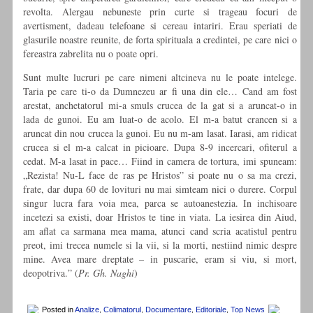
revolta. Alergau nebuneste prin curte si trageau focuri de
avertisment, dadeau telefoane si cereau intariri. Erau speriati de
glasurile noastre reunite, de forta spirituala a credintei, pe care nici o
fereastra zabrelita nu o poate opri.
Sunt multe lucruri pe care nimeni altcineva nu le poate intelege.
Taria pe care ti-o da Dumnezeu ar fi una din ele… Cand am fost
arestat, anchetatorul mi-a smuls crucea de la gat si a aruncat-o in
lada de gunoi. Eu am luat-o de acolo. El m-a batut crancen si a
aruncat din nou crucea la gunoi. Eu nu m-am lasat. Iarasi, am ridicat
crucea si el m-a calcat in picioare. Dupa 8-9 incercari, ofiterul a
cedat. M-a lasat in pace… Fiind in camera de tortura, imi spuneam:
„Rezista! Nu-L face de ras pe Hristos” si poate nu o sa ma crezi,
frate, dar dupa 60 de lovituri nu mai simteam nici o durere. Corpul
singur lucra fara voia mea, parca se autoanestezia. In inchisoare
incetezi sa existi, doar Hristos te tine in viata. La iesirea din Aiud,
am aflat ca sarmana mea mama, atunci cand scria acatistul pentru
preot, imi trecea numele si la vii, si la morti, nestiind nimic despre
mine. Avea mare dreptate – in puscarie, eram si viu, si mort,
deopotriva.” (
Pr. Gh. Naghi
)
Posted in
Analize
,
Colimatorul
,
Documentare
,
Editoriale
,
Top News