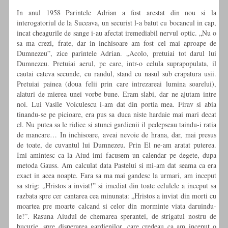
In anul 1958 Parintele Adrian a fost arestat din nou si la
interogatoriul de la Suceava, un securist l-a batut cu bocancul in cap,
incat cheagurile de sange i-au afectat iremediabil nervul optic. „Nu o
sa ma crezi, frate, dar in inchisoare am fost cel mai aproape de
Dumnezeu”, zice parintele Adrian. „Acolo, pretuiai tot darul lui
Dumnezeu. Pretuiai aerul, pe care, intr-o celula suprapopulata, il
cautai cateva secunde, cu randul, stand cu nasul sub crapatura usii.
Pretuiai painea (doua felii prin care intrezareai lumina soarelui),
alaturi de mierea unei vorbe bune. Eram slabi, dar ne ajutam intre
noi. Lui Vasile Voiculescu i-am dat din portia mea. Firav si abia
tinandu-se pe picioare, era pus sa duca niste hardaie mai mari decat
el. Nu putea sa le ridice si atunci gardienii il pedepseau taindu-i ratia
de mancare… In inchisoare, aveai nevoie de hrana, dar, mai presus
de toate, de cuvantul lui Dumnezeu. Prin El ne-am aratat puterea.
Imi amintesc ca la Aiud imi facusem un calendar pe degete, dupa
metoda Gauss. Am calculat data Pastelui si mi-am dat seama ca era
exact in acea noapte. Fara sa ma mai gandesc la urmari, am inceput
sa strig: „Hristos a inviat!” si imediat din toate celulele a inceput sa
razbata spre cer cantarea cea minunata: „Hristos a inviat din morti cu
moartea pre moarte calcand si celor din morminte viata daruindu-
le!”. Rasuna Aiudul de chemarea sperantei, de strigatul nostru de
bucurie, spre disperarea gardienilor, care credeau ca am inceput o