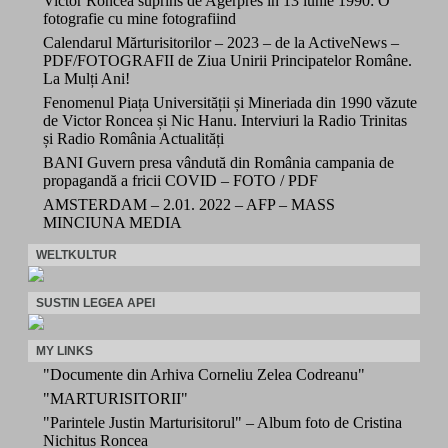
Victor Roncea suprins de Agerpres în 13 iunie 1990: O
fotografie cu mine fotografiind
Calendarul Mărturisitorilor – 2023 – de la ActiveNews –
PDF/FOTOGRAFII de Ziua Unirii Principatelor Române.
La Mulți Ani!
Fenomenul Piața Universității și Mineriada din 1990 văzute
de Victor Roncea și Nic Hanu. Interviuri la Radio Trinitas
și Radio România Actualități
BANI Guvern presa vândută din România campania de
propagandă a fricii COVID – FOTO / PDF
AMSTERDAM – 2.01. 2022 – AFP – MASS
MINCIUNA MEDIA
WELTKULTUR
SUSTIN LEGEA APEI
MY LINKS
"Documente din Arhiva Corneliu Zelea Codreanu"
"MARTURISITORII"
"Parintele Justin Marturisitorul" – Album foto de Cristina
Nichitus Roncea