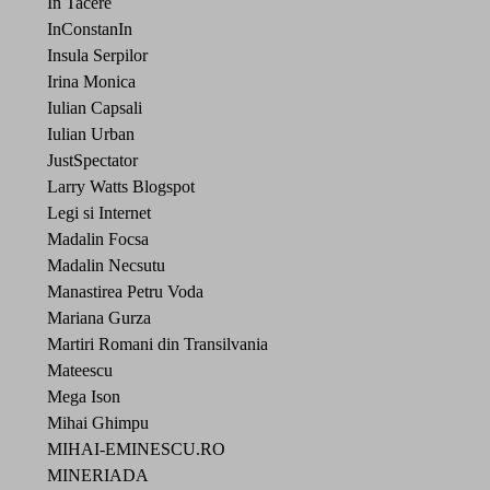
In Tacere
InConstanIn
Insula Serpilor
Irina Monica
Iulian Capsali
Iulian Urban
JustSpectator
Larry Watts Blogspot
Legi si Internet
Madalin Focsa
Madalin Necsutu
Manastirea Petru Voda
Mariana Gurza
Martiri Romani din Transilvania
Mateescu
Mega Ison
Mihai Ghimpu
MIHAI-EMINESCU.RO
MINERIADA