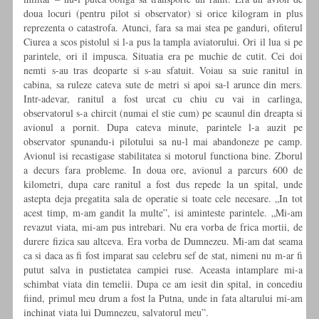
doua locuri (pentru pilot si observator) si orice kilogram in plus
reprezenta o catastrofa. Atunci, fara sa mai stea pe ganduri, ofiterul
Ciurea a scos pistolul si l-a pus la tampla aviatorului. Ori il lua si pe
parintele, ori il impusca. Situatia era pe muchie de cutit. Cei doi
nemti s-au tras deoparte si s-au sfatuit. Voiau sa suie ranitul in
cabina, sa ruleze cateva sute de metri si apoi sa-l arunce din mers.
Intr-adevar, ranitul a fost urcat cu chiu cu vai in carlinga,
observatorul s-a chircit (numai el stie cum) pe scaunul din dreapta si
avionul a pornit. Dupa cateva minute, parintele l-a auzit pe
observator spunandu-i pilotului sa nu-l mai abandoneze pe camp.
Avionul isi recastigase stabilitatea si motorul functiona bine. Zborul
a decurs fara probleme. In doua ore, avionul a parcurs 600 de
kilometri, dupa care ranitul a fost dus repede la un spital, unde
astepta deja pregatita sala de operatie si toate cele necesare. „In tot
acest timp, m-am gandit la multe”, isi aminteste parintele. „Mi-am
revazut viata, mi-am pus intrebari. Nu era vorba de frica mortii, de
durere fizica sau altceva. Era vorba de Dumnezeu. Mi-am dat seama
ca si daca as fi fost imparat sau celebru sef de stat, nimeni nu m-ar fi
putut salva in pustietatea campiei ruse. Aceasta intamplare mi-a
schimbat viata din temelii. Dupa ce am iesit din spital, in concediu
fiind, primul meu drum a fost la Putna, unde in fata altarului mi-am
inchinat viata lui Dumnezeu, salvatorul meu”.