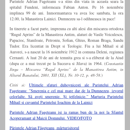
Parintele Adrian Fageteanu s-a stins din viata in aceasta seara la
spitalul Fundeni, informeaza Fabian Anton. Pe 16 noiembrie
implinea 99 de ani. Inmormantarea va avea loc sambata, la ora
12.00, la Manastirea Lainici. Dumnezeu sa-l odihneasca in pace!
In tinerete a facut parte, impreuna cu alti alesi din miscarea ortodoxa
“Rugul Aprins” de la Manastirea Antim, alaturi de Vasile Voiculescu,
Papacioc, Staniloaie, Petroniu, Sofian, Ghius, Roman Braga, Sandu
Tudor. Era licentiat in Drept si Teologie. Fiu a lui Mihail si al
Aurorei, s-a nascut la 16 noiembrie 1912 in comuna Deleni, regiunea
Cernauti. A luat 20 de ani de temnita grea si s-a eliberat de la Aiud
(dupa ce a mai trecut pe la Suceava si Jilava) in 1964. (
Constantin
Jinga – Miscarea “Rugul Aprins” de la Manastirea Antim, in
Altarul Banatului, 2001, XII (XL), Nr. 10-12, p. 48-58.
)
Cititi si:
Ultimele sfaturi duhovnicesti ale Parintelui Adrian
Fageteanu: ”Smerenia e cel mai mare dar de la Dumnezeu, izvorul
celorlalte. Să aveți smerenie. Și jetfelnicie.” Marturia Parintelui
Mihail si cuvantul Parintelui Ioachim de la Lainici
Parintele Adrian Fageteanu isi ia ramas bun de la noi la Sfantul
Acoperamant al Maicii Domnului. VIDEO/FOTO
Părintele Adrian Făgeţeanu, mărturisitorul