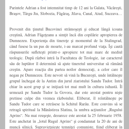
Parintele Adrian a fost intemnitat timp de 12 ani la Galata, Văcăreşti,
Braşov, Târgu Jiu, Slobozia, Făgăraş, Jilava, Canal, Aiud, Suceava…
Provenit din ţinutul Bucovinei strămoşeşti şi educat lângă icoana
creştină, Adrian Făgeţeanu a simţit încă din copilărie apropierea de
Dumnezeu. Experienţa din tinereţe şi momentul de la Stalingrad,
când fusese la un pas de moarte, i-au marcat profund viaţa. Îşi caută
răspunsurile sufleteşti printr-o apropiere tot mai mare de mediul
teologic. După război intră la Facultatea de Teologie, iar caracterul
său de luptător îl determină să ajute tineretul universitar să rămână
creştin. Apare reacţia din partea noilor democraţi, a celor care îl
negau pe Dumnezeu. Este nevoit să vină la Bucureşti, unde întâlneşte
grupul închegat de la Antim din jurul ziaristului Sandu Tudor. Intră
chiar în acest grup şi se iniţiază tot mai mult în cultura isihastă. Îl
urmează pe Sandu Tudor la Govora, dar este arestat pentru nişte
pretinse culpe din vremea războiului. Eliberat, îl reîntâlneşte pe
Sandu Tudor care se retrăsese la Schitul Rarău. Este convins să se
retragă spiritual la Mănăstirea Slatina, la umbra acţiunilor „Rugului
Aprins“. Nu mai reuşeşte, deoarece este arestat la 25 februarie 1958.
Este anchetat în „lotul Rugul Aprins“ şi condamnat la 20 de ani de
muncă silnică. Supravieţuieşte temniţei comuniste, fiind eliberat în