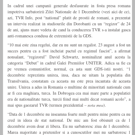
In cadrul unei campanii generale desfasurate in fosta presa romana
impotriva sarbatoririi Zilei Nationale de 1 Decembrie (vezi aici de ce),
azi, TVR Info, post “national” platit de prostii de romani, a prezentat
un interviu realizat in studiourile din Dorobanti cu un “regizor” de 24
de ani, ajuns mare vedeta de cand la conducerea TVR s-a instalat gasca
anti-romanesca condusa de extremistii de la GDS.
“10 mai este ziua regelui, dar eu nu sunt un regalist. 23 august a fost un
succes pentru ca a fost incheiat pactul cu regimul fascist”, a afirmat
nonsalant, “regizorul” David Schwartz, nominalizat anul acesta la
categoria “Debut” in cadrul Galei Premiilor UNITER. Adica sa fie ca
pe vremea comunistilor, normal, ca asta sunt GDS-istii nostri. “1
decembrie reprezinta unirea, insa, daca ne uitam la populatia din
Transilvania, constatam ca aceasta nu este prea incantata de aceasta
unire. Unirea a adus in Romania o multime de minoritati nationale cum
ar fi cea maghiara, turca. In Dobrogea cea mai mare parte a populatiei
era de nationalitate turca, turcii fiind mai multi decat romanii acolo”, a
mai spus gaozarul TVR (termen prezidential –
nota mea
).
“Data de 1 decembrie nu inseamna foarte mult pentru mine pentru ca nu
cred in ideea de stat national. De mic am fost obisnuit ca de 1
decembrie avem doar zi libera. Eu nu sarbatoresc ziua de 1 decembrie.
Marea majoritate a prietenilor si a cunoscutilor mei nu sarbatoresc 1