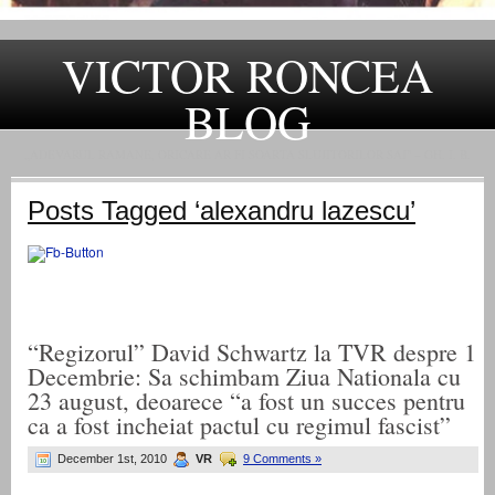
VICTOR RONCEA
BLOG
„ADEVARUL RAMANE, ORICARE AR FI SOARTA SLUJITORILOR SAI" – GH. I. B.
Posts Tagged ‘alexandru lazescu’
“Regizorul” David Schwartz la TVR despre 1
Decembrie: Sa schimbam Ziua Nationala cu
23 august, deoarece “a fost un succes pentru
ca a fost incheiat pactul cu regimul fascist”
December 1st, 2010
VR
9 Comments »