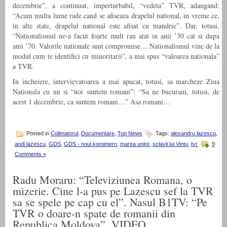
decembrie”, a continuat, imperturbabil, “vedeta” TVR, adaugand:
“Acum multa lume rade cand se afiseaza drapelul national, in vreme ce,
in alte state, drapelul national este afisat cu mandrie”. Dar, totusi,
“Nationalismul ne-a facut foarte mult rau atat in anii ’30 cat si dupa
anii ’70. Valorile nationale sunt compromise… Nationalismul vine de la
modul cum te identifici cu minoritarii”, a mai spus “valoarea nationala”
a TVR.
In incheiere, intervievatoarea a mai apucat, totusi, sa marcheze Ziua
Nationala cu un si “noi suntem romani”: “Sa ne bucuram, totusi, de
acest 1 decembrie, ca suntem romani…” Asa romani…
Posted in
Colimatorul
,
Documentare
,
Top News
Tags:
alexandru lazescu
,
andi lazescu
,
GDS
,
GDS - noul komintern
,
marea unire
,
sclavii lui Vintu
,
tvr
9
Comments »
Radu Moraru: “Televiziunea Romana, o
mizerie. Cine l-a pus pe Lazescu sef la TVR
sa se spele pe cap cu el”. Nasul B1TV: “Pe
TVR o doare-n spate de romanii din
Republica Moldova”. VIDEO