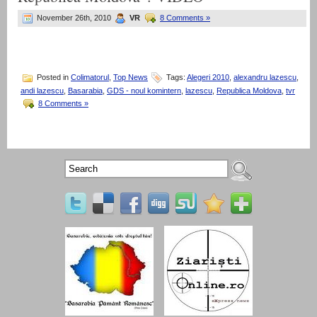
November 26th, 2010
VR
8 Comments »
Posted in
Colimatorul
,
Top News
Tags:
Alegeri 2010
,
alexandru lazescu
,
andi lazescu
,
Basarabia
,
GDS - noul komintern
,
lazescu
,
Republica Moldova
,
tvr
8 Comments »