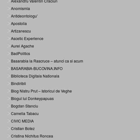
Alexandru Valentin Craciun
Anomismia
Antideontologu'
Apostolia
Artizanescu
Ascetic Experience
Aurel Agache
BadPolitics
Basarabia la Rascruce – atunci ca si acum
BASARABIA-BUCOVINA.INFO
Biblioteca Digitala Nationala
Bindiribli
Blog Nistru Prut – Istoricul de Veghe
Blogul lui Donkeypapuas
Bogdan Stanciu
Camelia Tabacu
CIVIC MEDIA
Cristian Botez
Cristina Nichitus Roncea