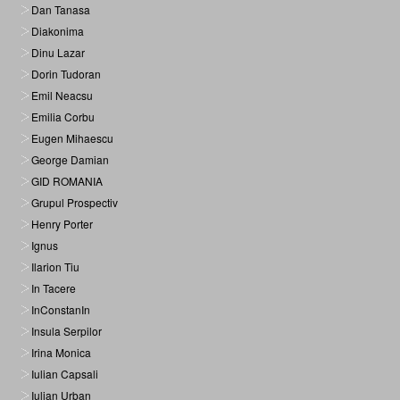
Dan Tanasa
Diakonima
Dinu Lazar
Dorin Tudoran
Emil Neacsu
Emilia Corbu
Eugen Mihaescu
George Damian
GID ROMANIA
Grupul Prospectiv
Henry Porter
Ignus
Ilarion Tiu
In Tacere
InConstanIn
Insula Serpilor
Irina Monica
Iulian Capsali
Iulian Urban