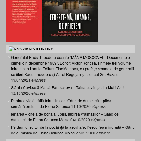
ZIARISTI ONLINE
Generalul Radu Theodoru despre “MÂNA MOSCOVEI – Documentele
crimei din decembrie 1989”. Editor: Victor Roncea. Primele trei volume
intrate sub tipar la Editura TipoMoldova, cu prefețe semnate de generalii
scriitori Radu Theodoru și Aurel Rogojan și istoricul Gh. Buzatu
19/01/2021
eXpress
Sfânta Cuvioasă Maică Parascheva – Taina cuviinței. La Mulți Ani!
12/10/2020
eXpress
Pentru o viață trăită întru Hristos. Gând de duminică – pilda
semănătorului – de Elena Solunca
11/10/2020
eXpress
Iertarea – cheia de boltă a iubirii. Iubirea vrăjmașilor – Gând de
duminică de Elena Solunca Moise
04/10/2020
eXpress
Pe drumul suitor de la pocăință la ascultare. Pescuirea minunată – Gând
de duminică de Elena Solunca Moise
27/09/2020
eXpress