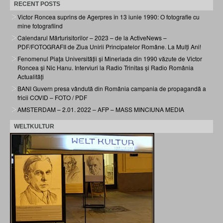
RECENT POSTS
Victor Roncea suprins de Agerpres în 13 iunie 1990: O fotografie cu
mine fotografiind
Calendarul Mărturisitorilor – 2023 – de la ActiveNews –
PDF/FOTOGRAFII de Ziua Unirii Principatelor Române. La Mulți Ani!
Fenomenul Piața Universității și Mineriada din 1990 văzute de Victor
Roncea și Nic Hanu. Interviuri la Radio Trinitas și Radio România
Actualități
BANI Guvern presa vândută din România campania de propagandă a
fricii COVID – FOTO / PDF
AMSTERDAM – 2.01. 2022 – AFP – MASS MINCIUNA MEDIA
WELTKULTUR