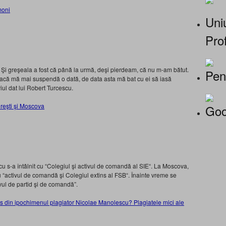
moni
Uniu
Prof
 Şi greşeala a fost că până la urmă, deşi pierdeam, că nu m-am bătut.
Pen
acă mă mai suspendă o dată, de data asta mă bat cu ei să iasă
viul dat lui Robert Turcescu.
reşti şi Moscova
Goo
cu s-a întâlnit cu “Colegiul şi activul de comandă al SIE“. La Moscova,
cu “activul de comandă şi Colegiul extins al FSB“. Înainte vreme se
ivul de partid şi de comandă”.
as din ipochimenul plagiator Nicolae Manolescu? Plagiatele mici ale