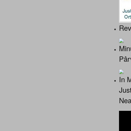
Rev
Minu
Pâr
In 
Jus
Nea