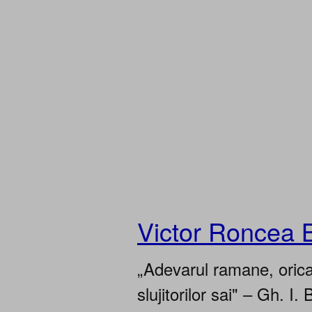
Victor Roncea 
„Adevarul ramane, oricar
slujitorilor sai" – Gh. I. 