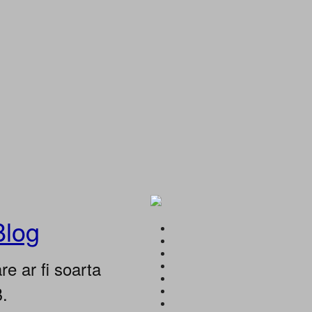
Blog
e ar fi soarta
B.