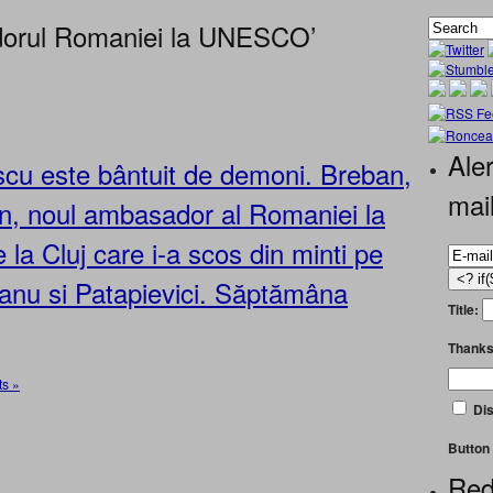
dorul Romaniei la UNESCO’
Aler
scu este bântuit de demoni. Breban,
mai
, noul ambasador al Romaniei la
a Cluj care i-a scos din minti pe
anu si Patapievici. Săptămâna
Title:
Thanks
s »
Dis
Button 
Red