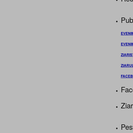
Publ
EVENI
EVENI
ZIARIS
ZIARU
FACE
Fac
Ziar
Pes