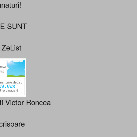
naturi!
NE SUNT
 ZeList
ti Victor Roncea
crisoare