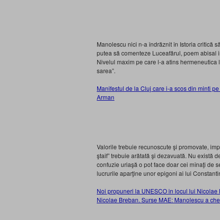
Manolescu nici n-a îndrăznit în Istoria critică
putea să comenteze Luceafărul, poem abisal int
Nivelul maxim pe care l-a atins hermeneutica l
sarea”.
Manifestul de la Cluj care i-a scos din minti 
Arman
Valorile trebuie recunoscute şi promovate, imp
ştaif” trebuie arătată şi dezavuată. Nu există d
confuzie uriaşă o pot face doar cei mînaţi de se
lucrurile aparţine unor epigoni ai lui Constant
Noi propuneri la UNESCO in locul lui Nicola
Nicolae Breban. Surse MAE: Manolescu a cheltu