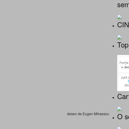
sem
CI
Top
Car
O s
desen de Eugen Mihaescu