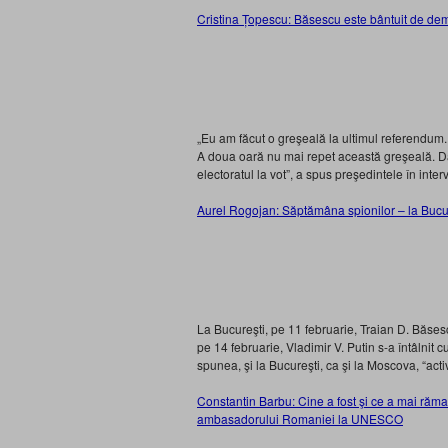
Cristina Țopescu: Băsescu este bântuit de de
„Eu am făcut o greşeală la ultimul referendum.
A doua oară nu mai repet această greşeală. D
electoratul la vot”, a spus preşedintele în inter
Aurel Rogojan: Săptămâna spionilor – la Bucu
La Bucureşti, pe 11 februarie, Traian D. Băses
pe 14 februarie, Vladimir V. Putin s-a întâlnit 
spunea, şi la Bucureşti, ca şi la Moscova, “act
Constantin Barbu: Cine a fost şi ce a mai răm
ambasadorului Romaniei la UNESCO