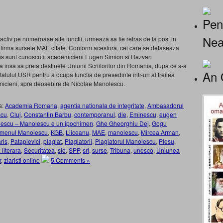
Pen
Nea
activ pe numeroase alte functii, urmeaza sa fie retras de la post in
afirma sursele MAE citate. Conform acestora, cei care se detaseaza
aris sunt cunoscutii academicieni Eugen Simion si Razvan
insa sa preia destinele Uniunii Scriitorilor din Romania, dupa ce s-a
An 
atutul USR pentru a ocupa functia de presedinte intr-un al treilea
emicieni, spre deosebire de Nicolae Manolescu.
s:
Academia Romana
,
agentia nationala de integritate
,
Ambasadorul
scu
,
Cluj
,
Constantin Barbu
,
contemporanul
,
die
,
Eminescu
,
eugen
nescu – Manolescu e un ipochimen
,
Ghe Gheorghiu Dej
,
Gogu
imenul Manolescu
,
KGB
,
Liiceanu
,
MAE
,
manolescu
,
Mircea Arman
,
ris
,
Patapievici
,
plagiat
,
Plagiatorii
,
Plagiatorul Manolescu
,
Plesu
,
literara
,
Securitatea
,
sie
,
SPP
,
sri
,
surse
,
Tribuna
,
unesco
,
Uniunea
r
,
ziaristi online
5 Comments »