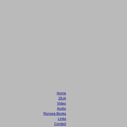
Home
ZIUA
Video
Audio
Roncea Books
Links
Contact