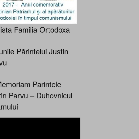
ista Familia Ortodoxa
nile Părintelui Justin
vu
Memoriam Parintele
tin Parvu – Duhovnicul
mului