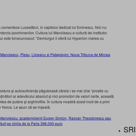
 să comenteze Luceafărul, în capitolul dedicat lui Eminescu. Nici nu
erzis ipochimenilor. Cultura lui Manolescu e cultură de institutor.
ui este binecunoscut: “Demiurgul îi oferă lui Hyperion marea cu
pe Manolescu, Plesu, Liiceanu si Patapievici. Noua Tribuna de Mircea
ostura şi autosuficienţa păguboasă căreia i se mai zice “prostie cu
eţinători ai adevărului absolut şi nici promotori de valori certe, această
tea de putere şi arghirofilie. În cultura noastră acest mod de a privi
in Noica. Le spun că se înşeală.
e Manolescu: academicienii Eugen Simion, Razvan Theodorescu sau
it pe chiria de la Paris 396.000 euro
SRI