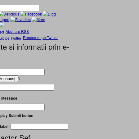
Abonare RSS
Roncea.ro pe Twitter
te si informatii prin e-
l
'>
 Message:
play Submit button
label:
actor Șef