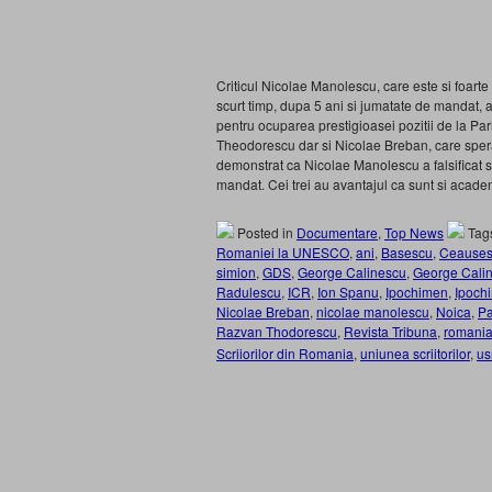
Criticul Nicolae Manolescu, care este si foarte 
scurt timp, dupa 5 ani si jumatate de mandat, 
pentru ocuparea prestigioasei pozitii de la P
Theodorescu dar si Nicolae Breban, care spera 
demonstrat ca Nicolae Manolescu a falsificat st
mandat. Cei trei au avantajul ca sunt si acad
Posted in
Documentare
,
Top News
Tag
Romaniei la UNESCO
,
ani
,
Basescu
,
Ceause
simion
,
GDS
,
George Calinescu
,
George Cali
Radulescu
,
ICR
,
Ion Spanu
,
Ipochimen
,
Ipoch
Nicolae Breban
,
nicolae manolescu
,
Noica
,
Pa
Razvan Thodorescu
,
Revista Tribuna
,
romania 
Scriiorilor din Romania
,
uniunea scriitorilor
,
us