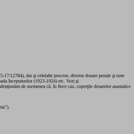
15-17/12784), dar şi celelalte procese, diverse dosare penale şi note
ada începuturilor (1923-1924) etc. Vezi şi
Menţionăm de asemenea că, în fiece caz, coperţile dosarelor anastatice
nia”).