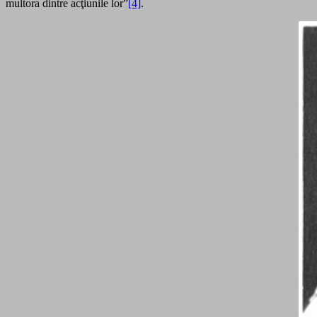
multora dintre acţiunile lor”
[4]
.