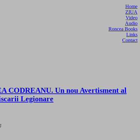
Home
ZIUA
Video
Audio
Roncea Books
Links
Contact
A CODREANU. Un nou Avertisment al
iscarii Legionare
U