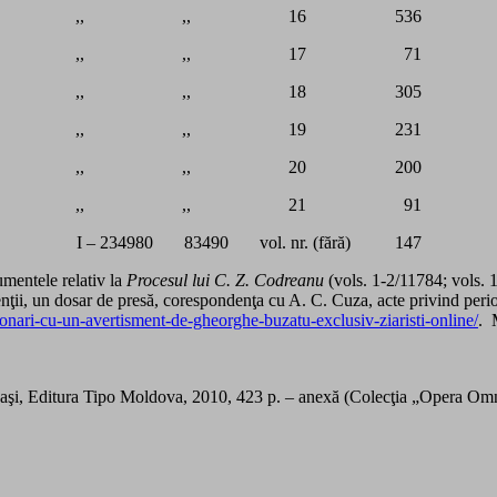
,, ,, 16 536
,, ,, 17 71
,, ,, 18 305
,, ,, 19 231
,, ,, 20 200
,, ,, 21 91
I – 234980 83490 vol. nr. (fără) 147
entele relativ la
Procesul lui C. Z. Codreanu
(vols. 1-2/11784; vols. 
nţii, un dosar de presă, corespondenţa cu A. C. Cuza, acte privind perio
onari-cu-un-avertisment-de-gheorghe-buzatu-exclusiv-ziaristi-online/
. 
ă, Iaşi, Editura Tipo Moldova, 2010, 423 p. – anexă (Colecţia „Opera Om