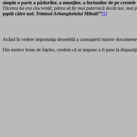
simplu o parte a pădurilor, a munţilor, a furtunilor de pe crestele
Tăcerea lui era elocventă; părea să fie mai puternică decât noi, mai p
şoptit către noi:
Trimisul Arhanghelului Mihail!
”
[5]
Având în vedere importanţa deosebită a cunoaşterii tuturor documentel
Din motive lesne de înţeles, credem că se impune a fi puse la dispoziţi