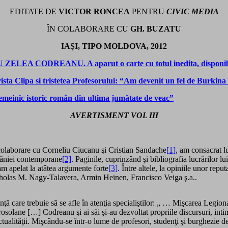
EDITATE DE
VICTOR RONCEA
PENTRU
CIVIC MEDIA
ÎN COLABORARE CU
GH. BUZATU
IAŞI,
TIPO MOLDOVA, 2012
DREANU. A aparut o carte cu totul inedita, disponibila p
ista Clipa si tristetea Profesorului: “Am devenit un fel de Burkin
temeinic istoric român din ultima jumǎtate de veac”
AVERTISMENT VOL III
n colaborare cu Corneliu Ciucanu şi Cristian Sandache
[1]
, am consacrat l
omâniei contemporane
[2]
. Paginile, cuprinzând şi bibliografia lucrărilor lu
 am apelat la atâtea argumente forte
[3]
. Între altele, la opiniile unor repu
cholas M. Nagy-Talavera, Armin Heinen, Francisco Veiga ş.a..
ţă care trebuie să se afle în atenţia specialiştilor: „ … Mişcarea Legion
rosolane […] Codreanu şi ai săi şi-au dezvoltat propriile discursuri, intim 
tualităţii. Mişcându-se într-o lume de profesori, studenţi şi burghezie de s