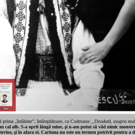
ă prima „întâlnire”, întâmplătoare, cu Codreanu:
„Deodată, asupra mulţi
 un cal alb. S-a oprit lângă mine, şi n-am putut să văd nimic monstr
isterios, şi în afara ei. Carisma nu este un termen potrivit pentru a