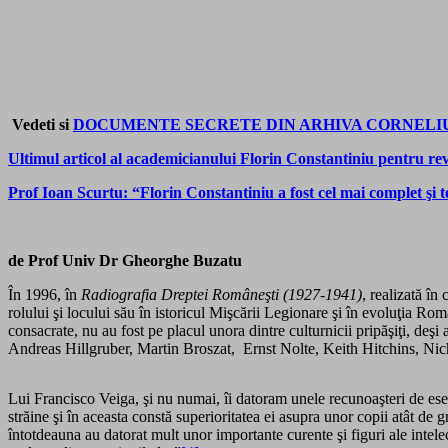
Vedeti si
DOCUMENTE SECRETE DIN ARHIVA CORNELIU ZELEA CO
Ultimul articol al academicianului Florin Constantiniu pentru rev
Prof Ioan Scurtu: “Florin Constantiniu a fost cel mai complet şi 
de Prof Univ Dr Gheorghe Buzatu
În 1996, în
Radiografia Dreptei Româneşti (1927-1941)
, realizată î
rolului şi locului său în istoricul Mişcării Legionare şi în evoluţia R
consacrate, nu au fost pe placul unora dintre culturnicii pripăşiţi, deşi
Andreas Hillgruber, Martin Broszat, Ernst Nolte, Keith Hitchins, Ni
Lui Francisco Veiga, şi nu numai, îi datoram unele recunoaşteri de esen
străine şi în aceasta constă superioritatea ei asupra unor copii atât de g
întotdeauna au datorat mult unor importante curente şi figuri ale intelec