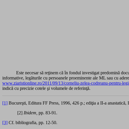
Este necesar să reţinem că în fondul investigat predomină docum
informative, legăturile cu persoanele proeminente ale ML sau cu adere
www.ziaristionline.ro/2011/09/13/corneliu-zelea-codreanu-pentru-legi
indică cu precizie cotele şi volumele de referinţă.
[1]
Bucureşti, Editura FF Press, 1996, 426 p.; ediţia a II-a anastatic
[2]
Ibidem,
pp. 83-91.
[3]
Cf. bibliografia, pp. 12-50.