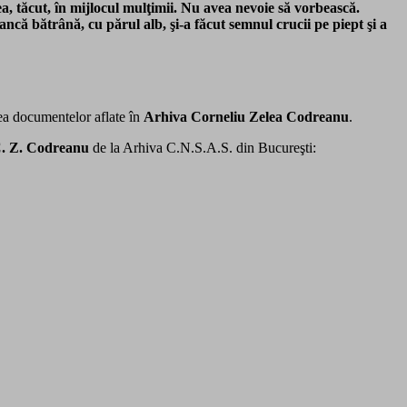
tea, tăcut, în mijlocul mulţimii. Nu avea nevoie să vorbească.
ancă bătrână, cu părul alb, şi-a făcut semnul crucii pe piept şi a
ea documentelor aflate în
Arhiva Corneliu Zelea Codreanu
.
. Z. Codreanu
de la Arhiva C.N.S.A.S. din Bucureşti: