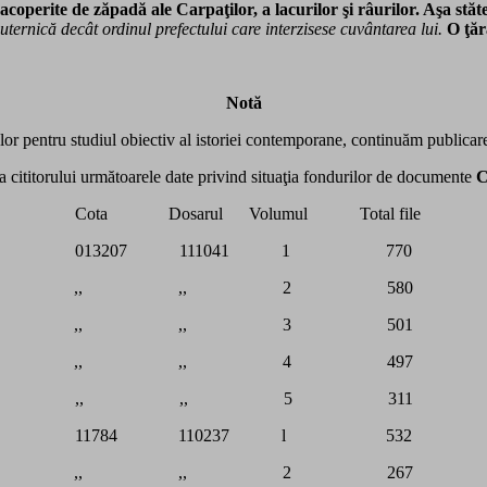
 acoperite de zăpadă ale Carpaţilor, a lacurilor şi râurilor. Aşa stă
uternică decât ordinul prefectului care interzisese cuvântarea lui.
O ţăr
Notă
or pentru studiul obiectiv al istoriei contemporane, continuăm publicar
a cititorului următoarele date privind situaţia fondurilor de documente
C
Cota Dosarul Volumul Total file
013207 111041 1 770
,, ,, 2 580
,, ,, 3 501
,, ,, 4 497
,, ,, 5 311
11784 110237 l 532
,, ,, 2 267