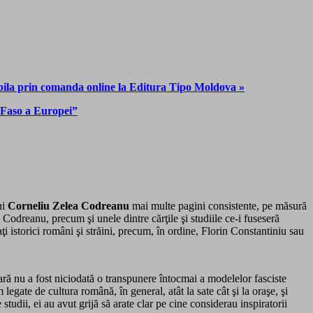
rin comanda online la Editura Tipo Moldova »
a Faso a Europei”
ui
Corneliu Zelea Codreanu
mai multe pagini consistente, pe măsură
i Codreanu, precum şi unele dintre cărţile şi studiile ce-i fuseseră
taţi istorici români şi străini, precum, în ordine, Florin Constantiniu sau
ară nu a fost niciodată o transpunere întocmai a modelelor fasciste
legate de cultura română, în general, atât la sate cât şi la oraşe, şi
tudii, ei au avut grijă să arate clar pe cine considerau inspiratorii