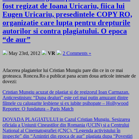
fost regizat de Ioana Uricariu, fiica lui
Eugen Uricariu, presedintele COPY RO,
organizatie care lupta pentru drepturile
autorilor si contra plagiatului. O epoca
“de aur”
May 23rd, 2012
VR
2 Comments »
Afacerea plagiatelor lui Cristian Mungiu pare din ce in ce mai
groteasca. Roncea.Ro a publicat pana acum doua articole intesate de
dovezi:
Cristian Mungiu acuzat de plagiat si de regizorul Ioan Carmazan.
Anticrestinism: “Dupa dealuri” este cel mai putin amuzant dintre
filmele cu calugarite lesbiene si ex iubite psihopate – Hollywood
Reporter. O fundatura – Paris Match
DOVADA PLAGIATULUI in Cazul Cristian Mungiu. Sesizarea
oficiala a Uniunii Cineastilor din Romania (UCIN) si a Centrului
National al Cinematografiei (CNC). “Legenda activistului în
inspecţie” din “Amintiri din epoca de aur” plagiata dupa “Povestiri