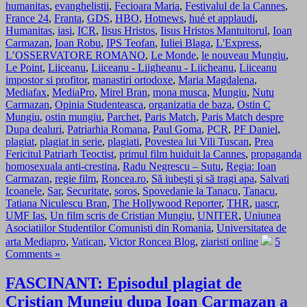
humanitas
,
evanghelistii
,
Fecioara Maria
,
Festivalul de la Cannes
,
France 24
,
Franta
,
GDS
,
HBO
,
Hotnews
,
hué et applaudi
,
Humanitas
,
iasi
,
ICR
,
Iisus Hristos
,
Iisus Hristos Mantuitorul
,
Ioan
Carmazan
,
Ioan Robu
,
IPS Teofan
,
Iuliei Blaga
,
L'Express
,
L’OSSERVATORE ROMANO
,
Le Monde
,
le nouveau Mungiu
,
Le Point
,
Liiceanu
,
Liiceanu - Liigheanu - Liicheanu
,
Liiceanu
impostor si profitor
,
manastiri ortodoxe
,
Maria Magdalena
,
Mediafax
,
MediaPro
,
Mirel Bran
,
mona musca
,
Mungiu
,
Nutu
Carmazan
,
Opinia Studenteasca
,
organizatia de baza
,
Ostin C
Mungiu
,
ostin mungiu
,
Parchet
,
Paris Match
,
Paris Match despre
Dupa dealuri
,
Patriarhia Romana
,
Paul Goma
,
PCR
,
PF Daniel
,
plagiat
,
plagiat in serie
,
plagiati
,
Povestea lui Vili Tuscan
,
Prea
Fericitul Patriarh Teoctist
,
primul film huiduit la Cannes
,
propaganda
homosexuala anti-crestina
,
Radu Negrescu – Sutu
,
Regia: Ioan
Carmazan
,
regie film
,
Roncea.ro
,
Să iubeşti şi să tragi apa
,
Salvati
Icoanele
,
Sar
,
Securitate
,
soros
,
Spovedanie la Tanacu
,
Tanacu
,
Tatiana Niculescu Bran
,
The Hollywood Reporter
,
THR
,
uascr
,
UMF Ias
,
Un film scris de Cristian Mungiu
,
UNITER
,
Uniunea
Asociatiilor Studentilor Comunisti din Romania
,
Universitatea de
arta Mediapro
,
Vatican
,
Victor Roncea Blog
,
ziaristi online
5
Comments »
FASCINANT: Episodul plagiat de
Cristian Mungiu dupa Ioan Carmazan a