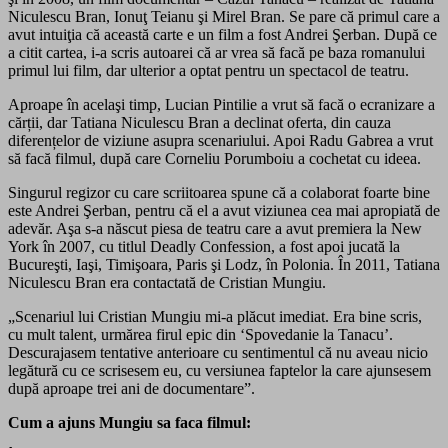
Niculescu Bran, Ionuţ Teianu şi Mirel Bran. Se pare că primul care a
avut intuiţia că această carte e un film a fost Andrei Şerban. După ce
a citit cartea, i-a scris autoarei că ar vrea să facă pe baza romanului
primul lui film, dar ulterior a optat pentru un spectacol de teatru.
Aproape în acelaşi timp, Lucian Pintilie a vrut să facă o ecranizare a
cărții, dar Tatiana Niculescu Bran a declinat oferta, din cauza
diferențelor de viziune asupra scenariului. Apoi Radu Gabrea a vrut
să facă filmul, după care Corneliu Porumboiu a cochetat cu ideea.
Singurul regizor cu care scriitoarea spune că a colaborat foarte bine
este Andrei Şerban, pentru că el a avut viziunea cea mai apropiată de
adevăr. Aşa s-a născut piesa de teatru care a avut premiera la New
York în 2007, cu titlul Deadly Confession, a fost apoi jucată la
Bucureşti, Iaşi, Timişoara, Paris şi Lodz, în Polonia. În 2011, Tatiana
Niculescu Bran era contactată de Cristian Mungiu.
„Scenariul lui Cristian Mungiu mi-a plăcut imediat. Era bine scris,
cu mult talent, urmărea firul epic din ‘Spovedanie la Tanacu’.
Descurajasem tentative anterioare cu sentimentul că nu aveau nicio
legătură cu ce scrisesem eu, cu versiunea faptelor la care ajunsesem
după aproape trei ani de documentare”.
Cum a ajuns Mungiu sa faca filmul: