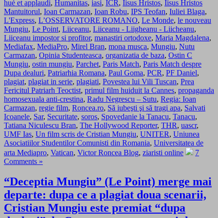
hué et applaudi
,
Humanitas
,
iasi
,
ICR
,
Iisus Hristos
,
Iisus Hristos
Mantuitorul
,
Ioan Carmazan
,
Ioan Robu
,
IPS Teofan
,
Iuliei Blaga
,
L'Express
,
L’OSSERVATORE ROMANO
,
Le Monde
,
le nouveau
Mungiu
,
Le Point
,
Liiceanu
,
Liiceanu - Liigheanu - Liicheanu
,
Liiceanu impostor si profitor
,
manastiri ortodoxe
,
Maria Magdalena
,
Mediafax
,
MediaPro
,
Mirel Bran
,
mona musca
,
Mungiu
,
Nutu
Carmazan
,
Opinia Studenteasca
,
organizatia de baza
,
Ostin C
Mungiu
,
ostin mungiu
,
Parchet
,
Paris Match
,
Paris Match despre
Dupa dealuri
,
Patriarhia Romana
,
Paul Goma
,
PCR
,
PF Daniel
,
plagiat
,
plagiat in serie
,
plagiati
,
Povestea lui Vili Tuscan
,
Prea
Fericitul Patriarh Teoctist
,
primul film huiduit la Cannes
,
propaganda
homosexuala anti-crestina
,
Radu Negrescu – Sutu
,
Regia: Ioan
Carmazan
,
regie film
,
Roncea.ro
,
Să iubeşti şi să tragi apa
,
Salvati
Icoanele
,
Sar
,
Securitate
,
soros
,
Spovedanie la Tanacu
,
Tanacu
,
Tatiana Niculescu Bran
,
The Hollywood Reporter
,
THR
,
uascr
,
UMF Ias
,
Un film scris de Cristian Mungiu
,
UNITER
,
Uniunea
Asociatiilor Studentilor Comunisti din Romania
,
Universitatea de
arta Mediapro
,
Vatican
,
Victor Roncea Blog
,
ziaristi online
7
Comments »
“Deceptia Mungiu” (Le Point) merge mai
departe: dupa ce a plagiat doua scenarii,
Cristian Mungiu este premiat “dupa