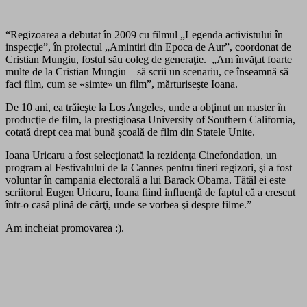
“Regizoarea a debutat în 2009 cu filmul „Legenda activistului în
inspecţie”, în proiectul „Amintiri din Epoca de Aur”, coordonat de
Cristian Mungiu, fostul său coleg de generaţie. „Am învăţat foarte
multe de la Cristian Mungiu – să scrii un scenariu, ce înseamnă să
faci film, cum se «simte» un film”, mărturiseşte Ioana.
De 10 ani, ea trăieşte la Los Angeles, unde a obţinut un master în
producţie de film, la prestigioasa University of Southern California,
cotată drept cea mai bună şcoală de film din Statele Unite.
Ioana Uricaru a fost selecţionată la rezidenţa Cinefondation, un
program al Festivalului de la Cannes pentru tineri regizori, şi a fost
voluntar în campania electorală a lui Barack Obama. Tătăl ei este
scriitorul Eugen Uricaru, Ioana fiind influenţă de faptul că a crescut
într-o casă plină de cărţi, unde se vorbea şi despre filme.”
Am incheiat promovarea :).