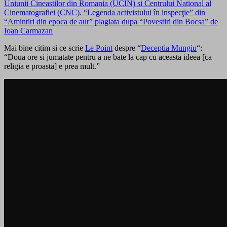
Uniunii Cineastilor din Romania (UCIN) si Centrului National al
Cinematografiei (CNC). “Legenda activistului în inspecţie” din
“Amintiri din epoca de aur” plagiata dupa “Povestiri din Bocsa” de
Ioan Carmazan
Mai bine citim si ce scrie
Le Point
despre “
Deceptia Mungiu
“:
“Doua ore si jumatate pentru a ne bate la cap cu aceasta ideea [ca
religia e proasta] e prea mult.”