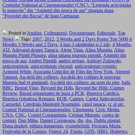
Centrului National al Cinematografiei (CNC). “Legenda activistului
în inspecţie” din “Amintiri din epoca de aur” plagiata dupa
“Povestiri din Bocsa” de Ioan Carmazan
Posted in
Analize
,
Colimatorul
,
Documentare
,
Editoriale
,
Top
News
Tags:
2007
,
2012
,
3 Weeks and 2 Days Poster Top 5000 4
Months 3 Weeks and 2 Days
,
4 luni 3 săptămâni şi 2 zile
,
4 Months
,
432
,
Adevarul despre Tanacu
,
Alege Viata
,
Alina Mungiu
,
Alina
Mungiu Pipidi Plugaru
,
alina tatiana mungiu pippidi
,
Amintiri din
epoca de aur
,
Andrei Pippidi
,
andrei serban
,
Andrzej Zulawski
,
anticrestinism
,
anticrestinism visceral
,
anticrestinism vomitiv
,
Armond White
,
Asociaţia Criticilor de Film din New York
,
Ateneul
Tatarasi
,
Au-delà des collines
,
Au-delà des collines le nouveau
Mungiu hué et applaudi
,
Au-delà des collines: au nom du pire
,
balti
,
BBC
,
Benoit Vitse
,
Beyond the Hills
,
Beyond the Hills: Cannes
Review
,
Biroul organizatiei de baza a PCR
,
Biserica Catolica
,
Biserica Ortodoxa Romana
,
BOR
,
Cannes
,
Cartea Judecatorilor
,
Caruselul
,
Catedrala Mantuirii Neamului
,
cazul tanacu
,
cc al utc
,
Centrul National al Cinematografiei
,
Cinemagia
,
Civic Media
,
CNA
,
CNC
,
Cornel Constantiniu
,
Cristian Mungiu
,
curtea de
conturi
,
Dan Mihu
,
Daniel Corogeanu
,
die
,
dss
,
Dublu plagiat
,
Dupa dealuri
,
editura humanitas
,
evanghelistii
,
Fecioara Maria
,
Festivalul de la Cannes
,
France 24
,
Franta
,
GDS
,
HBO
,
Hotnews
,