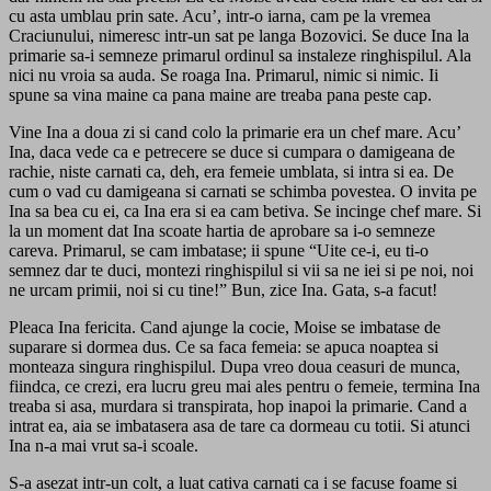
cu asta umblau prin sate. Acu’, intr-o iarna, cam pe la vremea
Craciunului, nimeresc intr-un sat pe langa Bozovici. Se duce Ina la
primarie sa-i semneze primarul ordinul sa instaleze ringhispilul. Ala
nici nu vroia sa auda. Se roaga Ina. Primarul, nimic si nimic. Ii
spune sa vina maine ca pana maine are treaba pana peste cap.
Vine Ina a doua zi si cand colo la primarie era un chef mare. Acu’
Ina, daca vede ca e petrecere se duce si cumpara o damigeana de
rachie, niste carnati ca, deh, era femeie umblata, si intra si ea. De
cum o vad cu damigeana si carnati se schimba povestea. O invita pe
Ina sa bea cu ei, ca Ina era si ea cam betiva. Se incinge chef mare. Si
la un moment dat Ina scoate hartia de aprobare sa i-o semneze
careva. Primarul, se cam imbatase; ii spune “Uite ce-i, eu ti-o
semnez dar te duci, montezi ringhispilul si vii sa ne iei si pe noi, noi
ne urcam primii, noi si cu tine!” Bun, zice Ina. Gata, s-a facut!
Pleaca Ina fericita. Cand ajunge la cocie, Moise se imbatase de
suparare si dormea dus. Ce sa faca femeia: se apuca noaptea si
monteaza singura ringhispilul. Dupa vreo doua ceasuri de munca,
fiindca, ce crezi, era lucru greu mai ales pentru o femeie, termina Ina
treaba si asa, murdara si transpirata, hop inapoi la primarie. Cand a
intrat ea, aia se imbatasera asa de tare ca dormeau cu totii. Si atunci
Ina n-a mai vrut sa-i scoale.
S-a asezat intr-un colt, a luat cativa carnati ca i se facuse foame si