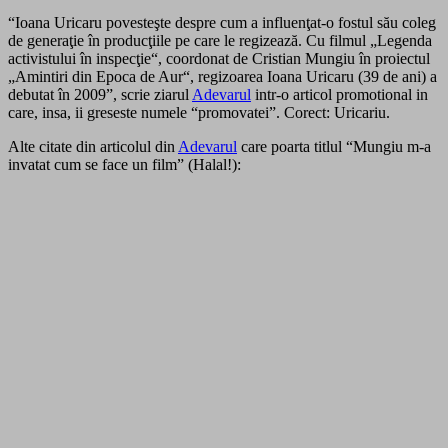
“Ioana Uricaru povesteşte despre cum a influenţat-o fostul său coleg
de generaţie în producţiile pe care le regizează. Cu filmul „Legenda
activistului în inspecţie“, coordonat de Cristian Mungiu în proiectul
„Amintiri din Epoca de Aur“, regizoarea Ioana Uricaru (39 de ani) a
debutat în 2009”, scrie ziarul
Adevarul
intr-o articol promotional in
care, insa, ii greseste numele “promovatei”. Corect: Uricariu.
Alte citate din articolul din
Adevarul
care poarta titlul “Mungiu m-a
invatat cum se face un film” (Halal!):