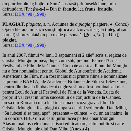
drepturilor altuia; hoție. ♦ Sumă sustrasă prin înșelăciune, prin
defraudare. [
Pr.
:
fra-u-
] – Din
fr.
fraude,
lat.
fraus, fraudis.
Sursa:
DEX ’98 (1998)
PLAGIÁT,
plagiate,
s. n.
Acțiunea de
a plagia;
plagiere. ♦ (
Concr.
)
Operă literară, artistică sau științifică a altcuiva, însușită (integral sau
parțial) și prezentată drept creație personală. [
Pr.
:
-gi-at
] – Din
fr.
plagiat.
Sursa:
DEX ’98 (1998)
In anul 2007, filmul “4 luni, 3 saptamani si 2 zile” scris si regizat de
Cristian Mungiu primea, dupa cum stiti, premiul Palme d’Or la
Festivalul de Film de la Cannes. Cu toate acestea, filmul lui Mungiu
nu a fost nominalizat pentru Globul de Aur conferit de Academia
Americana de Film, nu a fost inclus nici printre filmele nominalizate
la premiile BAFTA, ale Academiei Britanice de Film si Televiziune,
pentru film in alta limba decat engleza si nu a fost nominalizat nici
pentru Leul de Aur al Festivalul de Film de la Venetia. Luata de
propriul val creat in urma succesului de conjuctura de la Cannes,
presa din Romania nu a luat in seama o acuza grava: filmul lui
Cristian Mungiu a fost plagiat dupa scenariul scriitorului Dan Mihu,
“Sa iubesti si sa tragi apa”, prezentat – culmea! – cu un an inainte, la
un concurs HBO din al carui juriu facea partea chiar Mungiu.
Atasam mai jos cele doua scrisori edificatoare, catre public si catre
Cristian Mungiu, ale dlui Dan Mihu (
Anexa 4
).