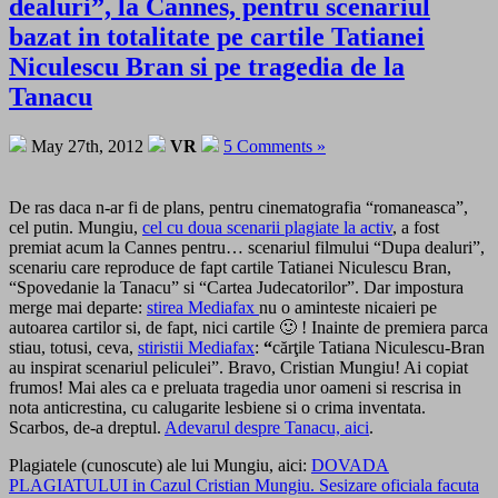
dealuri”, la Cannes, pentru scenariul
bazat in totalitate pe cartile Tatianei
Niculescu Bran si pe tragedia de la
Tanacu
May 27th, 2012
VR
5 Comments »
De ras daca n-ar fi de plans, pentru cinematografia “romaneasca”,
cel putin. Mungiu,
cel cu doua scenarii plagiate la activ
, a fost
premiat acum la Cannes pentru… scenariul filmului “Dupa dealuri”,
scenariu care reproduce de fapt cartile Tatianei Niculescu Bran,
“Spovedanie la Tanacu” si “Cartea Judecatorilor”. Dar impostura
merge mai departe:
stirea Mediafax
nu o aminteste nicaieri pe
autoarea cartilor si, de fapt, nici cartile 🙂 ! Inainte de premiera parca
stiau, totusi, ceva,
stiristii Mediafax
:
“
cărţile Tatiana Niculescu-Bran
au inspirat scenariul peliculei”. Bravo, Cristian Mungiu! Ai copiat
frumos! Mai ales ca e preluata tragedia unor oameni si rescrisa in
nota anticrestina, cu calugarite lesbiene si o crima inventata.
Scarbos, de-a dreptul.
Adevarul despre Tanacu, aici
.
Plagiatele (cunoscute) ale lui Mungiu, aici:
DOVADA
PLAGIATULUI in Cazul Cristian Mungiu. Sesizare oficiala facuta