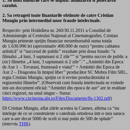
1. Sa luati masurile care se impun: analizarea si judecarea
cazului.
2. Sa retrageti toate finantarile obtinute de catre Cristian
Mungiu prin intermediul unor fraude intelectuale.
Respectiv: prin Hotărârea nr. 260/30.11.2011 a Consiliul de
Administraţie al Centrului Naţional al Cinematografiei, Cristian
Mungiu primeste sprijin financiar nerambursabil suma totala
de 1.630.996 lei (aproximativ 400.000 de euro) “pentru calitatea
artistică” si “succesul de public” rezultate prin doua fraude: “a
filmului ,,4 luni, 3 saptamani si 2 zile’’” si “pentru succes de public a
(
sic
) filmelor ,,4 luni, 3 saptamani si 2 zile’’.’’ ,,Amintiri din Epoca
de Aur 1 – Tovarasi, frumoasă e viata!’’ + Amintiri din Epoca de
Aur 2 – Dragostea în timpul liber’’ producător SC Mobra Film SRL,
regia Cristian Mungiu, sprijin ce ii revine producătorului si
regizorului filmelor”. (Observati cum frauda intelectuala se extinde
intr-un document oficial: “Amintiri din epoca de aur” are in realitate
cinci regizori, nu unul singur – Sursa:
https://www.cncinema.abt.ro/Files/Documents/fls-1302.pdf
)
Dl Cristian Mungiu, aflat zilele acestea la Cannes, afirma ca “nu
intelege de ce se construieste o catedrala ortodoxa intr-o tara saraca
care n-are decat 5000 de scoli si mai putin de 500 de spitale”
(
interviu
THR
).