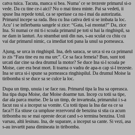
catva tuica. Tacuta, manca si bea. Numa’ ce se trezeste primarul si-o
vede. Da cu tine ce-i aici? Nu o mai tinea minte. Pai sa vedeti, ii
spuse Ina repede totul, ca se speriase ca nu-i mai da autorizatia.
Primarul incepe sa rada. Bea cu Ina cativa deti si se imbata la loc.
Acu’ i se infierbanta sangele si zice: “Gata, l-ai montat?” Da, zice
Ina. Si numai ce mi ti-i scoala primarul pe toti si hai la ringhispil, sa
ne dam in lanturi. Au strambat unii din nas, s-au sculat cu chiu cu
vai dar primarul nimic, ca imediat toti pana la unul sa porneasca.
Ajung, se urca in ringhispil. Ina, deh saraca, se urca si ea ca primarul
io zis “Fara tine eu nu ma urc”. Ce sa faca femeia? Bun, sunt toti
urcati dar cine sa dea drumul la motor? Se duce Ina si-l scoala pe
Moise, care era beat mort. Ii toarna o vadra de apa-n cap si-l trezeste.
Ina se urca si-i spune sa porneasca ringhispilul. Da drumul Moise la
tiribomba si se duce sa se culce la loc.
Dupa un timp, unuia i se face rau. Primarul tipa la Ina sa opreasca.
Ina tipa dupa Moise, dar Moise doarme tun. Incep cu totii sa tipe,
dar ala parca murise. De la un timp, de invarteala, primarului i s-a
facut rau si a inceput sa vomite. Cu totii tipau la Ina dar ea ce sa
faca?! Ea stiuse ca umpluse rezervorul de benzina si stia ca acum
tiribomba nu se mai opreste decat cand s-o termina benzina. Unii
varsau, altii lesinau. Ina, de suparare, a inceput sa cante. Si vezi, asa
s-au invartit pana dimineata in tiribomba.