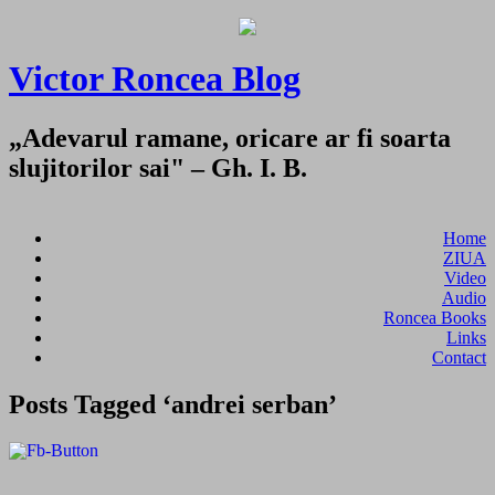
Victor Roncea Blog
„Adevarul ramane, oricare ar fi soarta
slujitorilor sai" – Gh. I. B.
Home
ZIUA
Video
Audio
Roncea Books
Links
Contact
Posts Tagged ‘andrei serban’