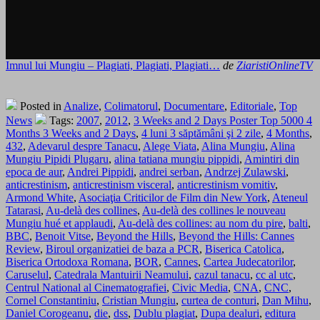
Imnul lui Mungiu – Plagiati, Plagiati, Plagiati…
de
ZiaristiOnlineTV
Posted in
Analize
,
Colimatorul
,
Documentare
,
Editoriale
,
Top
News
Tags:
2007
,
2012
,
3 Weeks and 2 Days Poster Top 5000 4
Months 3 Weeks and 2 Days
,
4 luni 3 săptămâni şi 2 zile
,
4 Months
,
432
,
Adevarul despre Tanacu
,
Alege Viata
,
Alina Mungiu
,
Alina
Mungiu Pipidi Plugaru
,
alina tatiana mungiu pippidi
,
Amintiri din
epoca de aur
,
Andrei Pippidi
,
andrei serban
,
Andrzej Zulawski
,
anticrestinism
,
anticrestinism visceral
,
anticrestinism vomitiv
,
Armond White
,
Asociaţia Criticilor de Film din New York
,
Ateneul
Tatarasi
,
Au-delà des collines
,
Au-delà des collines le nouveau
Mungiu hué et applaudi
,
Au-delà des collines: au nom du pire
,
balti
,
BBC
,
Benoit Vitse
,
Beyond the Hills
,
Beyond the Hills: Cannes
Review
,
Biroul organizatiei de baza a PCR
,
Biserica Catolica
,
Biserica Ortodoxa Romana
,
BOR
,
Cannes
,
Cartea Judecatorilor
,
Caruselul
,
Catedrala Mantuirii Neamului
,
cazul tanacu
,
cc al utc
,
Centrul National al Cinematografiei
,
Civic Media
,
CNA
,
CNC
,
Cornel Constantiniu
,
Cristian Mungiu
,
curtea de conturi
,
Dan Mihu
,
Daniel Corogeanu
,
die
,
dss
,
Dublu plagiat
,
Dupa dealuri
,
editura