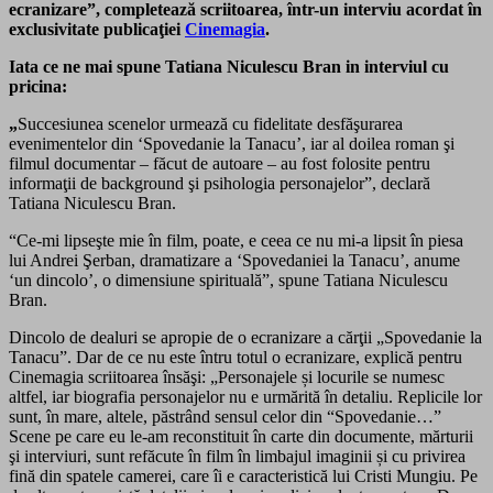
ecranizare”, completează scriitoarea
, într-un interviu acordat în
exclusivitate publicaţiei
Cinemagia
.
Iata ce ne mai spune Tatiana Niculescu Bran in interviul cu
pricina:
„
Succesiunea scenelor urmează cu fidelitate desfăşurarea
evenimentelor din ‘Spovedanie la Tanacu’, iar al doilea roman şi
filmul documentar – făcut de autoare – au fost folosite pentru
informaţii de background şi psihologia personajelor”, declară
Tatiana Niculescu Bran.
“Ce-mi lipseşte mie în film, poate, e ceea ce nu mi-a lipsit în piesa
lui Andrei Şerban, dramatizare a ‘Spovedaniei la Tanacu’, anume
‘un dincolo’, o dimensiune spirituală”, spune Tatiana Niculescu
Bran.
Dincolo de dealuri se apropie de o ecranizare a cărţii „Spovedanie la
Tanacu”. Dar de ce nu este întru totul o ecranizare, explică pentru
Cinemagia scriitoarea însăşi: „Personajele și locurile se numesc
altfel, iar biografia personajelor nu e urmărită în detaliu. Replicile lor
sunt, în mare, altele, păstrând sensul celor din “Spovedanie…”
Scene pe care eu le-am reconstituit în carte din documente, mărturii
şi interviuri, sunt refăcute în film în limbajul imaginii și cu privirea
fină din spatele camerei, care îi e caracteristică lui Cristi Mungiu. Pe