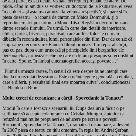
de alta parte, există detalii vizuale ori replici preluate ca atare. De
pildă, când m-am dus să vorbesc cu doctorul de la Psihiatrie, el avea
în cabinet – şi asta m-a amuzat la vremea respectivă, şi apare şi în
piesa de teatru – o icoană de carton cu Maica Domnului, şi o
reproducere, tot pe carton, a Monei Lisa. Regăsim decorul într-una
dintre scenele filmului. Pe urmă, în carte dau detalii de interioare,
chilia, curtea, biserica, paraclisul, care au fost folosite cu mare
dibăcie în reconstituirea lumii personajelor din film. Dar de ce zic că
e aproape o ecranizare? Fiindcă filmul urmează firul epic al cărţii,
pas cu pas, dupa cum urmează şi principalele linii biografice ale
personajelor; urmează scene pe care eu le-am presupus şi reconstituit
în carte. Spune, în limbaj cinematografic, aceeaşi poveste…”
„Filmul urmează cartea, în sensul că este despre bune intenţii care
duc la un rezultat dezastruos. Este o neînţelegere generală a celuilalt,
care e diferit, şi rezultatul final este moartea cuiva”, concluzionează
T. Niculescu Bran.
Multe cereri de ecranizare a cărţii „Spovedanie la Tanacu”
Modul în care a fost scris scenariul lui După dealuri a făcut-o pe
scriitoare să accepte colaborarea cu Cristian Mungiu, anterior ea
refuzând mai multe propuneri de aducere pe ecran a poveştii.
Romanul „Spovedanie la Tanacu”, dramatizat de autoare, a devenit
în 2007 piesa de teatru cu titlu omonim, în regia lui Andrei Şerban,
şi în 2008, un film documentar – Cazul Tanacu – realizat de Tatiana