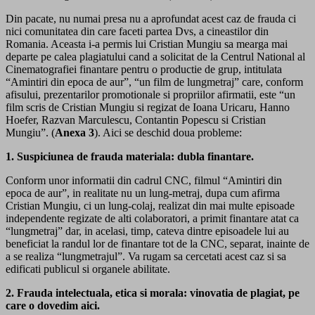
Din pacate, nu numai presa nu a aprofundat acest caz de frauda ci
nici comunitatea din care faceti partea Dvs, a cineastilor din
Romania. Aceasta i-a permis lui Cristian Mungiu sa mearga mai
departe pe calea plagiatului cand a solicitat de la Centrul National al
Cinematografiei finantare pentru o productie de grup, intitulata
“Amintiri din epoca de aur”, “un film de lungmetraj” care, conform
afisului, prezentarilor promotionale si propriilor afirmatii, este “un
film scris de Cristian Mungiu si regizat de Ioana Uricaru, Hanno
Hoefer, Razvan Marculescu, Contantin Popescu si Cristian
Mungiu”. (
Anexa 3
). Aici se deschid doua probleme:
1. Suspiciunea de frauda materiala: dubla finantare.
Conform unor informatii din cadrul CNC, filmul “Amintiri din
epoca de aur”, in realitate nu un lung-metraj, dupa cum afirma
Cristian Mungiu, ci un lung-colaj, realizat din mai multe episoade
independente regizate de alti colaboratori, a primit finantare atat ca
“lungmetraj” dar, in acelasi, timp, cateva dintre episoadele lui au
beneficiat la randul lor de finantare tot de la CNC, separat, inainte de
a se realiza “lungmetrajul”. Va rugam sa cercetati acest caz si sa
edificati publicul si organele abilitate.
2. Frauda intelectuala, etica si morala: vinovatia de plagiat, pe
care o dovedim aici.