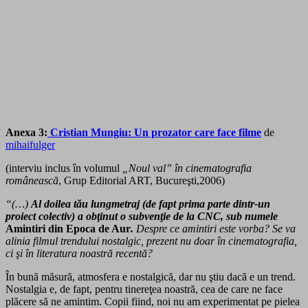
Anexa 3:
Cristian Mungiu: Un prozator care face filme
de
mihaifulger
(interviu inclus în volumul
„Noul val” în cinematografia
românească
, Grup Editorial ART, Bucureşti,2006)
“(…)
Al doilea tău lungmetraj
(de fapt prima parte dintr-un
proiect colectiv) a obţinut o subvenţie de la CNC, sub numele
Amintiri din Epoca de Aur
.
Despre ce amintiri este vorba? Se va
alinia filmul trendului nostalgic, prezent nu doar în cinematografia,
ci şi în literatura noastră recentă?
În bună măsură, atmosfera e nostalgică, dar nu ştiu dacă e un trend.
Nostalgia e, de fapt, pentru tinereţea noastră, cea de care ne face
plăcere să ne amintim. Copii fiind, noi nu am experimentat pe pielea