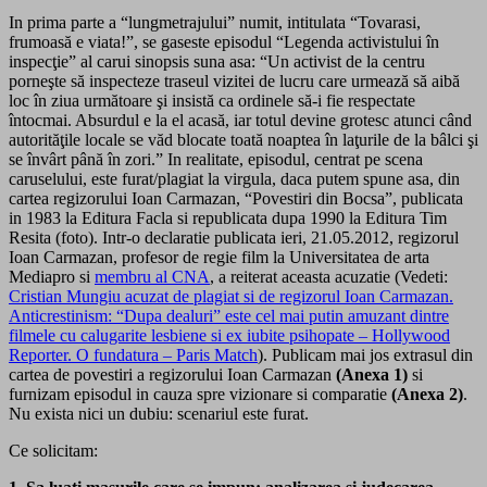
In prima parte a “lungmetrajului” numit, intitulata “Tovarasi,
frumoasă e viata!”, se gaseste episodul “Legenda activistului în
inspecţie” al carui sinopsis suna asa: “Un activist de la centru
porneşte să inspecteze traseul vizitei de lucru care urmează să aibă
loc în ziua următoare şi insistă ca ordinele să-i fie respectate
întocmai. Absurdul e la el acasă, iar totul devine grotesc atunci când
autorităţile locale se văd blocate toată noaptea în laţurile de la bâlci şi
se învârt până în zori.” In realitate, episodul, centrat pe scena
caruselului, este furat/plagiat la virgula, daca putem spune asa, din
cartea regizorului Ioan Carmazan, “Povestiri din Bocsa”, publicata
in 1983 la Editura Facla si republicata dupa 1990 la Editura Tim
Resita (foto). Intr-o declaratie publicata ieri, 21.05.2012, regizorul
Ioan Carmazan, profesor de regie film la Universitatea de arta
Mediapro si
membru al CNA
, a reiterat aceasta acuzatie (Vedeti:
Cristian Mungiu acuzat de plagiat si de regizorul Ioan Carmazan.
Anticrestinism: “Dupa dealuri” este cel mai putin amuzant dintre
filmele cu calugarite lesbiene si ex iubite psihopate – Hollywood
Reporter. O fundatura – Paris Match
). Publicam mai jos extrasul din
cartea de povestiri a regizorului Ioan Carmazan
(Anexa 1)
si
furnizam episodul in cauza spre vizionare si comparatie
(Anexa 2)
.
Nu exista nici un dubiu: scenariul este furat.
Ce solicitam: