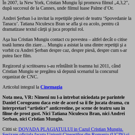
În 2007, la New York, Cristian Mungiu îşi promova filmul „4,3,2″,
după succesul de la Cannes, unde filmul luase Palme d’Or.
Andrei Şerban l-a invitat la repetiţiile piesei de teatru ‘Spovedanie la
Tanacu’. Tatiana Niculescu Bran se afla şi ea acolo, pentru că
dramatizase textul cărţii şi juca propriul rol.
Aşa lua Cristian Mungiu contact cu povestea – altfel decât o citise
toată lumea din ziare… Mungiu a asistat la una dintre repetiţii şi a
vorbit cu Andrei Şerban despre caz, despre piesă, despre cum s-ar
putea face film.
Regizorul şi scriitoarea s-au reîntâlnit în toamna lui 2011, când
Cristian Mungiu se pregătea să depună scenariul la concursul
organizat de CNC.
Articolul integral la
Cinemagia
Nota mea, VR: Nimeni nu l-a intrebat niciodata pe parintele
Daniel Corogeanu daca este de acord sa ii fie jucata drama, cu
interpretari “artistice” anticrestine, pe scene de teatru sau in
filme de prost gust. Nici Tatiana Niculescu Bran, nici Andrei
Serban, nici Cristian Mungiu.
Cititi si:
DOVADA PLAGIATULUI in Cazul Cristian Mungiu.
Sesizare oficiala facuta Uniunii Cineastilor din Romania (UCIN) si