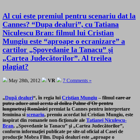
Al cui este premiul pentru scenariu dat la
Cannes? “Dupa dealuri”, cu Tatiana
Niculescu Bran: filmul lui Cristian
Mungiu este “aproape o ecranizare” a
cartilor „Spovedanie la Tanacu” şi
„Cartea Judecătorilor”. Al treilea
plagiat?
May 28th, 2012
VR
7 Comments »
„
După dealuri
“, în regia lui
Cristian Mungiu
– filmul
care ar
putea aduce anul acesta al doilea Palme d’Or pentru
lungmetraj României
premiat la Cannes pentru interpretare
feminina si
scenariu
, premiu acordat lui Cristian Mungiu, este
inspirat din romanele non-ficţionale ale
Tatianei Niculescu-
Bran
, „Spovedanie la Tanacu” şi „Cartea Judecătorilor”,
conform informaţiei publicate pe site-ul oficial al Casei de
producţie Mobra Film. După dealuri este
„
aproape o