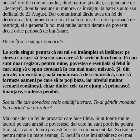
noastră ororile comunismului, fiind martori şi cobai, ca generaţie de
„decreţei”, doar la neajunsuri minore, ca învăţatul la bateria auto sau
defilatul de 23 August. Dar comunismul târziu avea un fel de
derizoriu al lui, nimeni nu se mai lua în serios. Ca orice perioadă de
restricţii, el a generat în noi mai multe lucruri demne de povestit
decât orice perioadă de bunăstare.
De ce îţi scrii singur scenariile?
Le scriu singur pentru că nu mi s-a întâmplat să întâlnesc pe
cineva cu care să le scriu sau care să le scrie în locul meu. Eu nu
sunt doar regizor, pentru mine, povestea e esenţială şi felul în
care aleg să o spun contează în cea mai mare măsură. Şi, din
păcate, nu există o şcoală românească de scenaristică, care să
formeze oameni pe care să te poţi baza, iar nivelul multor
scenarii româneşti, chiar dintre cele care ajung să primească
finanţare, e adesea penibil.
Scenariile tale dovedesc reale calităţi literare. Te-ai gândit vreodată
la o carieră de prozator?
Mă consider un fel de prozator care face filme. Sunt foarte multe
lucruri pe care am să le povestesc, dar care nu sunt potrivite pentru
film, şi, ca atare, le voi povesti în scris la un moment dat. Scrisul are
pentru mine un mare avantaj. E locul în care îmi stăpânesc cel mai