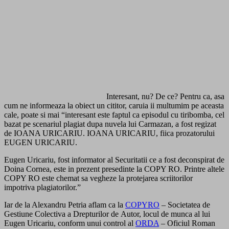
Interesant, nu? De ce? Pentru ca, asa
cum ne informeaza la obiect un cititor, caruia ii multumim pe aceasta
cale, poate si mai “interesant este faptul ca episodul cu tiribomba, cel
bazat pe scenariul plagiat dupa nuvela lui Carmazan, a fost regizat
de IOANA URICARIU. IOANA URICARIU, fiica prozatorului
EUGEN URICARIU.
Eugen Uricariu, fost informator al Securitatii ce a fost deconspirat de
Doina Cornea, este in prezent presedinte la COPY RO. Printre altele
COPY RO este chemat sa vegheze la protejarea scriitorilor
impotriva plagiatorilor.”
Iar de la Alexandru Petria aflam ca la
COPYRO
– Societatea de
Gestiune Colectiva a Drepturilor de Autor, locul de munca al lui
Eugen Uricariu, conform unui control al
ORDA
– Oficiul Roman