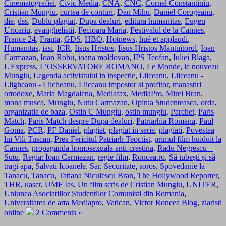
Cinematografiei
,
Civic Media
,
CNA
,
CNC
,
Cornel Constantiniu
,
Cristian Mungiu
,
curtea de conturi
,
Dan Mihu
,
Daniel Corogeanu
,
die
,
dss
,
Dublu plagiat
,
Dupa dealuri
,
editura humanitas
,
Eugen
Uricariu
,
evanghelistii
,
Fecioara Maria
,
Festivalul de la Cannes
,
France 24
,
Franta
,
GDS
,
HBO
,
Hotnews
,
hué et applaudi
,
Humanitas
,
iasi
,
ICR
,
Iisus Hristos
,
Iisus Hristos Mantuitorul
,
Ioan
Carmazan
,
Ioan Robu
,
ioana moldovan
,
IPS Teofan
,
Iuliei Blaga
,
L'Express
,
L’OSSERVATORE ROMANO
,
Le Monde
,
le nouveau
Mungiu
,
Legenda activistului in inspectie
,
Liiceanu
,
Liiceanu -
Liigheanu - Liicheanu
,
Liiceanu impostor si profitor
,
manastiri
ortodoxe
,
Maria Magdalena
,
Mediafax
,
MediaPro
,
Mirel Bran
,
mona musca
,
Mungiu
,
Nutu Carmazan
,
Opinia Studenteasca
,
orda
,
organizatia de baza
,
Ostin C Mungiu
,
ostin mungiu
,
Parchet
,
Paris
Match
,
Paris Match despre Dupa dealuri
,
Patriarhia Romana
,
Paul
Goma
,
PCR
,
PF Daniel
,
plagiat
,
plagiat in serie
,
plagiati
,
Povestea
lui Vili Tuscan
,
Prea Fericitul Patriarh Teoctist
,
primul film huiduit la
Cannes
,
propaganda homosexuala anti-crestina
,
Radu Negrescu –
Sutu
,
Regia: Ioan Carmazan
,
regie film
,
Roncea.ro
,
Să iubeşti şi să
tragi apa
,
Salvati Icoanele
,
Sar
,
Securitate
,
soros
,
Spovedanie la
Tanacu
,
Tanacu
,
Tatiana Niculescu Bran
,
The Hollywood Reporter
,
THR
,
uascr
,
UMF Ias
,
Un film scris de Cristian Mungiu
,
UNITER
,
Uniunea Asociatiilor Studentilor Comunisti din Romania
,
Universitatea de arta Mediapro
,
Vatican
,
Victor Roncea Blog
,
ziaristi
online
2 Comments »