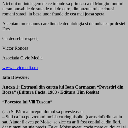
Nici noi nu intelegem de ce trebuie sa primeasca dl Mungiu fonduri
nerambursabile de sute de mii de euro, din buzunarul acelorasi
romani saraci, in baza unor fraude de cea mai joasa speta.
Asteptam un raspuns care tine de deontologia si demnitatea profesiei
Dvs.
Cu deosebit respect,
Victor Roncea
Asociatia Civic Media
www.civicmedia.ro
Iata Dovezile:
Anexa 1: Extrasul din cartea lui Ioan Carmazan “Povestiri din
Bocsa” (Editura Facla, 1983 / Editura Tim Resita)
“Povestea lui Vili Tuscan”
(…) Si Pătru a inceput domol sa povesteasca:
– Stiti ca Ina pe vremuri umbla cu ringhispilul (caruselul) din sat in
sat. Ajutor il avea pe Moise, se zice ca ar fi fost copilul ei din flori,
dar nimeni nu stia precis. Ea cu Moise aveau cocia mare cu doi cai si