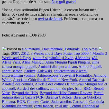
pentru Drepturile de Autor, sunt
Nereguli grave!
“Ioana, fiica scriitorului Eugen Uricariu, a crescut într-un mediu
literar. A văzut de mică artişti şi a învăţat să separe celofanul de
adevăr.”, se scrie intr-o
revista de femei
. Problema e ca a ramas cu
celofanul in mana.
Foto: Adevarul si COPYRO
Posted in
Colimatorul
,
Documentare
,
Editoriale
,
Top News
Tags:
2007
,
2012
,
3 Weeks and 2 Days Poster Top 5000 4 Months 3
Weeks and 2 Days
,
4 luni 3 săptămâni şi 2 zile
,
4 Months
,
432
,
Alege Viata
,
Alina Mungiu
,
Alina Mungiu Pipidi Plugaru
,
alina
tatiana mungiu pippidi
,
Amintiri din epoca de aur
,
Andrei Pippidi
,
andrei serban
,
Andrzej Zulawski
,
anticrestinism visceral
,
anticrestinism vomitiv
,
Arhiepiscopia Sucevei si Radautilor
,
Armond
White
,
Asociaţia Criticilor de Film din New York
,
Ateneul Tatarasi
,
Au-delà des collines
,
Au-delà des collines le nouveau Mungiu hué et
applaudi
,
Au-delà des collines: au nom du pire
,
balti
,
BBC
,
Benoit
Vitse
,
Beyond the Hills
,
Beyond the Hills: Cannes Review
,
Biroul
organizatiei de baza a PCR
,
Biserica Catolica
,
Biserica Ortodoxa
Romana
,
BOR
,
Cannes
,
Cartea Judecatorilor
,
Caruselul
,
Catedrala
Mantuirii Neamului
,
cazul tanacu
,
cc al utc
,
Centrul National al