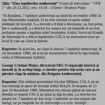
Titlu: “Ziua luptătorilor antiterorişti”
Postul de televiziune: “TVR
1” din 20.12.2012, ora: 14:18 – Crainic: Teodora Popa
“In România, 7 luptători antiterorişti au murit în decembrie 1989, în
faţa Ministerului Apărării. Ei au fost chemaţi să apere sediul
instituţiei de terorişti. S-a dovedit a fi însă o diversiune, au fost prinşi
într-o ambuscadă, s-a deschis foc asupra lor, iar trupurile le-au fost
profanate pentru a legitima mitul teroriştilor. Astăzi, Serviciul Român
de Informaţii le-a ridicat luptătorilor USLA un monument exact pe
locul în care au căzut la datorie.
Reporter:
In acest loc, au căzut la datorie 7 luptători antiterorişti, în
24 decembrie 1989, stă scris pe monumentul ridicat în faţa fostului
sediu al Ministerului Apărării.
George Cristian Maior, directorul SRI:
O reparaţie istorică şi
morală şi, în acelaşi timp, o cinstire pentru toţi aceia care şi-au
pierdut viaţa în misiune, din Brigada Antiteroristă.
Reporter:
Din ordinul generalului Nicolae Militaru, USLA-şii au
fost chemaţi să apere de terorişti sediul MApN, în noaptea de 23
spre 24 decembrie 1989. Ministerul era oricum apărat de tancuri.
Imediat ce trupele USLA au ajuns la faţa locului, s-a deschis foc
asupra lor. 7 luptători au fost ucişi. Cadavrele au stat expuse zile
întregi, iar pe maşinile lor de intervenţie s-a scris ‘terorişti’.