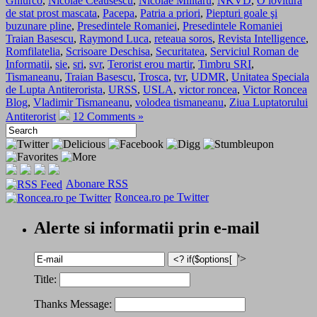
Ghiurco
,
Nicolae Ceausescu
,
Nicolae Militaru
,
NKVD
,
O lovitura
de stat prost mascata
,
Pacepa
,
Patria a priori
,
Piepturi goale şi
buzunare pline
,
Presedintele Romaniei
,
Presedintele Romaniei
Traian Basescu
,
Raymond Luca
,
reteaua soros
,
Revista Intelligence
,
Romfilatelia
,
Scrisoare Deschisa
,
Securitatea
,
Serviciul Roman de
Informatii
,
sie
,
sri
,
svr
,
Terorist erou martir
,
Timbru SRI
,
Tismaneanu
,
Traian Basescu
,
Trosca
,
tvr
,
UDMR
,
Unitatea Speciala
de Lupta Antiterorista
,
URSS
,
USLA
,
victor roncea
,
Victor Roncea
Blog
,
Vladimir Tismaneanu
,
volodea tismaneanu
,
Ziua Luptatorului
Antiterorist
12 Comments »
Abonare RSS
Roncea.ro pe Twitter
Alerte si informatii prin e-mail
'>
Title:
Thanks Message: