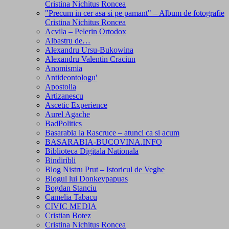
Cristina Nichitus Roncea
"Precum in cer asa si pe pamant" – Album de fotografie
Cristina Nichitus Roncea
Acvila – Pelerin Ortodox
Albastru de…
Alexandru Ursu-Bukowina
Alexandru Valentin Craciun
Anomismia
Antideontologu'
Apostolia
Artizanescu
Ascetic Experience
Aurel Agache
BadPolitics
Basarabia la Rascruce – atunci ca si acum
BASARABIA-BUCOVINA.INFO
Biblioteca Digitala Nationala
Bindiribli
Blog Nistru Prut – Istoricul de Veghe
Blogul lui Donkeypapuas
Bogdan Stanciu
Camelia Tabacu
CIVIC MEDIA
Cristian Botez
Cristina Nichitus Roncea