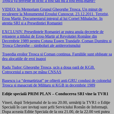
Trosca va priveste in ochi: a fost sau nu a fost erou-martir?
VIDEO: In Memoriam Grupul Gheorghe Trosca. Un minut de
reculegere la Monumentul Eroului Cunoscut. 23.12.2011. Terorist,
Erou Martir. Documentarul integral al lui Cornel Mihalache. In
atentia SRI si a Presedintiei Romaniei
EXCLUSIV. Presedintele Romaniei ar putea anula decretele de
retragere a titlului de Erou-Martir al Revolutiei Române din
Decembrie 1989 pentru Cotuna Eugen Trandafir, Coman Dumitru si
Trosca Gheorghe – simboluri ale antiterorismului
Tragedia eroilor Trosca si Coman continua. Familiile sunt obligate sa
dea alocatiile de eroi inapoi
Radu Tudor: Gheorghe Trosca, ucis a doua oară de KGB.
Cotroceniul a mers pe mâna CNSAS
Basescu i-a “demartirizat” pe ofiterii anti-GRU condusi de colonelul
Trosca si masacrati de Militaru si KGB in decembrie 1989
Ediţie specială PRIM PLAN – Conducerea SRI vine la TVR1
Vineri, după Telejurnalul de la ora 20.00, urmăriţi la TVR1 o Ediţie
Specială în care invitaţi sunt şefii Serviciului Român de Informaţii.
Dupa aceasta Editie Speciala de la ora 21.00, de la 22.00 veti putea