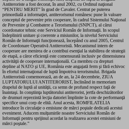
Antiteroriste a fost decorat, în anul 2002, cu Ordinul naţional
“PENTRU MERIT” în grad de Cavaler. Centrat pe puterea
primordială a informaţiei, antiterorismul românesc pune în valoare
conceptul de prevenire prin cooperare, în cadrul Sistemului Naţional
de Prevenire şi Combatere a Terorismului (SNPCT), al cărui
coordonator tehnic este Serviciul Român de Informaţii. In scopul
îndeplinirii unitare şi coerente a misiunilor, la nivelul Serviciului
Român de Informaţii funcţionează, începând cu anul 2005, Centrul
de Coordonare Operativă Antiteroristă. Mecanismul intern de
cooperare are menirea de a contribui esenţial la stabilirea de strategii
de etapă, a căror eficienţă este comensurată inclusiv pe dimensiunea
activităţii de cooperare internaţională. Ca membru cu drepturi
depline al NATO şi UE, România este angajată ferm şi fără echivoc
în efortul internaţional de luptă împotriva terorismului. Brigada
Antiteroristă comemorează, an de an, la 24 decembrie, ZIUA
LUPTATORULUI ANTITERORIST, înclinând in memoriam
drapelul de luptă al unităţii, ca semn de profund respect faţă de
înaintaşi. In conştiinţa luptătorului antiterorist, jertfa deschizătorilor
de drumuri reprezintă lecţia datoriei împlinite la cote de performanţă
specifice unui corp de elită. Anul acesta, ROMFILATELIA
introduce în circulaţie o emisiune de mărci poştale dedicată acestui
eveniment. Aducem mulţumirile noastre Serviciului Român de
Informaţii pentru sprijinul acordat la realizarea acestei emisiuni de
mărci poştale.”