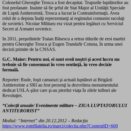
Colonelul Gheorghe Trosca a fost decapitat. Trupurile luptătorilor au
fost profanate. Inainte să fie şeful de Stat Major al Unităţii Speciale
de Luptă Antiteroristă, Trosca a lucrat la Contrainformaţii. Avea
rolul de a depista înalţi reprezentanţi ai regimului comunist racolaţi
de sovietici. Nicolae Militaru era vizat pentru legături cu Serviciul
Secret al Armatei sovietice.
In 2011, preşedintele Traian Băsescu a retras titlurile de eroi martiri
pentru Gheorghe Trosca şi Eugen Trandafir Cotuna, în urma unei
decizii primite de la CNSAS.
G.C. Maior:
Pentru noi, ei sunt eroii noştri şi acest lucru nu
trebuie să fie consemnat în vreo sentinţă, în vreo decizie
formală.
Reporter: Rude, foşti camarazi şi actuali luptători ai Brigăzii
Antiteroriste a SRI au fost prezenţi la dezvelirea monumentului
dedicat USLA-şilor care şi-au pierdut viaţa în zilele tulburi ale
Revoluţiei.
“Colecţii anuale/ Evenimente militare – ZIUA LUPTATORULUI
ANTITERORIST”
Mediul: “Internet” din 20.12.2012 – Redacţia
https://www.romfilatelia.ro/marci/colectia.php?ContentID=669