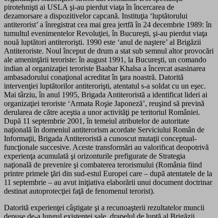
pirotehnişti ai USLA şi-au pierdut viaţa în încercarea de
dezamorsare a dispozitivelor capcană. Instituţia ‘luptătorului
antiterorist’ a înregistrat cea mai grea jertfă în 24 decembrie 1989: în
tumultul evenimentelor Revoluţiei, în Bucureşti, şi-au pierdut viaţa
nouă luptători antiterorişti. 1990 este ‘anul de naştere’ al Brigăzii
Antiteroriste. Noul început de drum a stat sub semnul altor provocări
ale ameninţării teroriste: în august 1991, la Bucureşti, un comando
indian al organizaţiei teroriste Baabar Khalsa a încercat asasinarea
ambasadorului conaţional acreditat în ţara noastră. Datorită
intervenţiei luptătorilor antiterorişti, atentatul s-a soldat cu un eşec.
Mai târziu, în anul 1995, Brigada Antiteroristă a identificat lideri ai
organizaţiei teroriste ‘Armata Roşie Japoneză’, reuşind să prevină
derularea de către aceştia a unor activităţi pe teritoriul României.
După 11 septembrie 2001, în temeiul atributelor de autoritate
naţională în domeniul antiterorism acordate Serviciului Român de
Informaţii, Brigada Antiteroristă a cunoscut mutaţii conceptual-
funcţionale succesive. Aceste transformări au valorificat deopotrivă
experienţa acumulată şi orizonturile prefigurate de Strategia
naţională de prevenire şi combaterea terorismului (România fiind
printre primele ţări din sud-estul Europei care – după atentatele de la
11 septembrie – au avut iniţiativa elaborării unui document doctrinar
destinat autoprotecţiei faţă de fenomenul terorist).
Datorită experienţei câştigate şi a recunoaşterii rezultatelor muncii
depuse de-a lungul existenţei sale, drapelul de luptă al Brigăzii