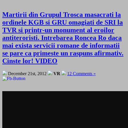
Martirii din Grupul Trosca masacrati la
ordinele KGB si GRU omagiati de SRI la
TVR si printr-un monument al eroilor
antiteroristi. Intrebarea Roncea Ro daca
mai exista servicii romane de informatii
se pare ca primeste un raspuns afirmativ.
Cinste lor! VIDEO
December 21st, 2012
VR
12 Comments »