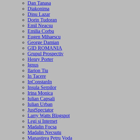
Dan Tanasa
Diakonima
Dinu Lazar
Dorin Tudoran
Emil Neacsu
Emilia Corbu
Eugen Mihaescu
George Damian
GID ROMANIA
Grupul Prospectiv
Henry Porter
Ignus
Ilarion Tiu
In Tacere
InConstanIn
Insula Serpilor
Irina Monica
Iulian Capsali
Iulian Urban
JustSpectator
Larry Watts Blogspot
Legi si Internet
Madalin Focsa
Madalin Necsutu
Manastirea Petru Voda