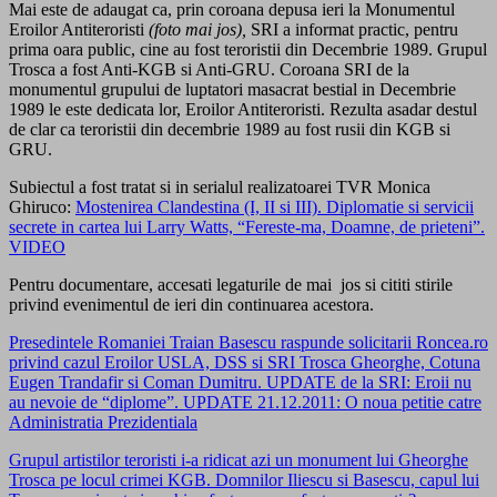
Mai este de adaugat ca, prin coroana depusa ieri la Monumentul
Eroilor Antiteroristi
(foto mai jos),
SRI a informat practic, pentru
prima oara public, cine au fost teroristii din Decembrie 1989. Grupul
Trosca a fost Anti-KGB si Anti-GRU. Coroana SRI de la
monumentul grupului de luptatori masacrat bestial in Decembrie
1989 le este dedicata lor, Eroilor Antiteroristi. Rezulta asadar destul
de clar ca teroristii din decembrie 1989 au fost rusii din KGB si
GRU.
Subiectul a fost tratat si in serialul realizatoarei TVR Monica
Ghiruco:
Mostenirea Clandestina (I, II si III). Diplomatie si servicii
secrete in cartea lui Larry Watts, “Fereste-ma, Doamne, de prieteni”.
VIDEO
Pentru documentare, accesati legaturile de mai jos si cititi stirile
privind evenimentul de ieri din continuarea acestora.
Presedintele Romaniei Traian Basescu raspunde solicitarii Roncea.ro
privind cazul Eroilor USLA, DSS si SRI Trosca Gheorghe, Cotuna
Eugen Trandafir si Coman Dumitru. UPDATE de la SRI: Eroii nu
au nevoie de “diplome”. UPDATE 21.12.2011: O noua petitie catre
Administratia Prezidentiala
Grupul artistilor teroristi i-a ridicat azi un monument lui Gheorghe
Trosca pe locul crimei KGB. Domnilor Iliescu si Basescu, capul lui