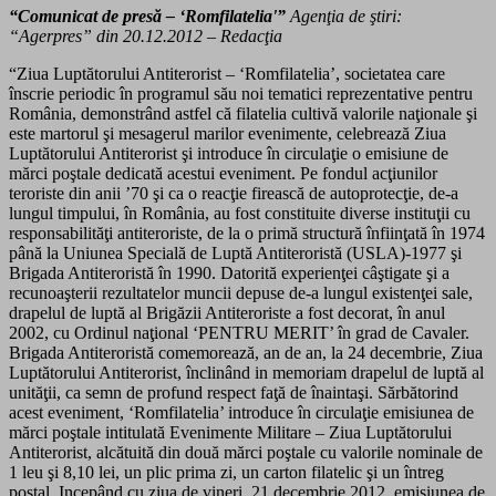
“Comunicat de presă – ‘Romfilatelia'”
Agenţia de ştiri:
“Agerpres” din 20.12.2012 – Redacţia
“Ziua Luptătorului Antiterorist – ‘Romfilatelia’, societatea care
înscrie periodic în programul său noi tematici reprezentative pentru
România, demonstrând astfel că filatelia cultivă valorile naţionale şi
este martorul şi mesagerul marilor evenimente, celebrează Ziua
Luptătorului Antiterorist şi introduce în circulaţie o emisiune de
mărci poştale dedicată acestui eveniment. Pe fondul acţiunilor
teroriste din anii ’70 şi ca o reacţie firească de autoprotecţie, de-a
lungul timpului, în România, au fost constituite diverse instituţii cu
responsabilităţi antiteroriste, de la o primă structură înfiinţată în 1974
până la Uniunea Specială de Luptă Antiteroristă (USLA)-1977 şi
Brigada Antiteroristă în 1990. Datorită experienţei câştigate şi a
recunoaşterii rezultatelor muncii depuse de-a lungul existenţei sale,
drapelul de luptă al Brigăzii Antiteroriste a fost decorat, în anul
2002, cu Ordinul naţional ‘PENTRU MERIT’ în grad de Cavaler.
Brigada Antiteroristă comemorează, an de an, la 24 decembrie, Ziua
Luptătorului Antiterorist, înclinând in memoriam drapelul de luptă al
unităţii, ca semn de profund respect faţă de înaintaşi. Sărbătorind
acest eveniment, ‘Romfilatelia’ introduce în circulaţie emisiunea de
mărci poştale intitulată Evenimente Militare – Ziua Luptătorului
Antiterorist, alcătuită din două mărci poştale cu valorile nominale de
1 leu şi 8,10 lei, un plic prima zi, un carton filatelic şi un întreg
poştal. Incepând cu ziua de vineri, 21 decembrie 2012, emisiunea de