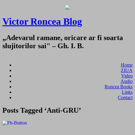
Victor Roncea Blog
„Adevarul ramane, oricare ar fi soarta
slujitorilor sai" – Gh. I. B.
Home
ZIUA
Video
Audio
Roncea Books
Links
Contact
Posts Tagged ‘Anti-GRU’