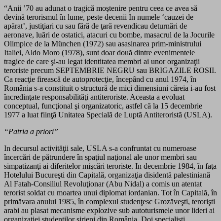
“Anii ’70 au adunat o tragică moştenire pentru ceea ce avea să
devină terorismul în lume, peste decenii In numele ‘cauzei de
apărat’, justiţiari cu sau fără de ţară revendicau deturnări de
aeronave, luări de ostatici, atacuri cu bombe, masacrul de la Jocurile
Olimpice de la München (1972) sau asasinarea prim-ministrului
Italiei, Aldo Moro (1978), sunt doar două dintre evenimentele
tragice de care şi-au legat identitatea membri ai unor organizaţii
teroriste precum SEPTEMBRIE NEGRU sau BRIGAZILE ROSII.
Ca reacţie firească de autoprotecţie, începând cu anul 1974, în
România s-a constituit o structură de mici dimensiuni căreia i-au fost
încredinţate responsabilităţi antiteroriste. Aceasta a evoluat
conceptual, funcţional şi organizatoric, astfel că la 15 decembrie
1977 a luat fiinţă Unitatea Specială de Luptă Antiteroristă (USLA).
“Patria a priori”
In decursul activităţii sale, USLA s-a confruntat cu numeroase
încercări de pătrundere în spaţiul naţional ale unor membri sau
simpatizanţi ai diferitelor mişcări teroriste. In decembrie 1984, în faţa
Hotelului Bucureşti din Capitală, organizaţia disidentă palestiniană
Al Fatah-Consiliul Revoluţionar (Abu Nidal) a comis un atentat
terorist soldat cu moartea unui diplomat iordanian. Tot în Capitală, în
primăvara anului 1985, în complexul studenţesc Grozăveşti, terorişti
arabi au plasat mecanisme explozive sub autoturismele unor lideri ai
organizaţiei studenţilor sirieni din România. Doi specialişti