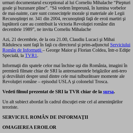
urmari documentarul exceptional al lui Corneliu Mihalache “Piepturi
goale şi buzunare pline”. “Să vedem împreună, în lumina vorbelor
de mai-nainte, care sunt consecinţele morale şi materiale ale Legii
Recunoştinţei nr. 341 din 2004, recunoştinţă faţă de eroii martiri şi
luptătorii care au contribuit la victoria Revoluţiei române din
decembrie 1989”, ne invita Corneliu Mihalache
Azi, 21 decembrie, de la ora 21.00, Claudiu Lucaci şi Mihai
Rădulescu sunt faţă în faţă cu directorul şi prim-adjunctul
Serviciului
Român de Informaţii
– George Maior şi Florian Coldea, într-o Ediţie
Specială, la
TVR1
.
Informaţii din spatele celor mai închise uşi din România, imagini în
premieră filmate chiar de SRI la antrenamentele brigăzilor anti-tero
şi dezvăluiri despre unul dintre cele mai tulburătoare momente ale
Revoluţiei române – episodul USLA şi colonelul Trosca.
Vedeti filmul prezentat de SRI la TVR chiar de la
sursa
.
Un alt subiect abordat în cadrul discuţiei este cel al ameninţărilor
teroriste.
SERVICIUL ROMÂN DE INFORMAŢII
OMAGIEREA EROILOR