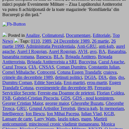
mărci poştale Evenimente Militare – Ziua Luptătorului Antiterorist
va putea fi achiziţionată de la toate magazinele ‘Romfilatelia’ din
Bucureşti şi din ţară.”
Posted in
Analize
,
Colimatorul
,
Documentare
,
Editoriale
,
Top
News
Tags:
0110
,
1989
,
24 Decembrie 1989
,
26 martie
,
26
martie 1990
,
Administratia Prezidentiala
,
Anti-GRU
,
anti-kgb
,
aurel
agache
,
Aurel I Rogojan
,
Aurel Rogojan
,
AVH
,
avo
,
BA
,
Basarabia
,
basarabia romana
,
Basescu
,
BLA
,
Brigada Antitero
,
Brigada
Antiterorista
,
Brigada Antiterorista a SRI
,
Bucovina
,
Cazul Agache
,
Cazul Trosca
,
CIA
,
CNSAS
,
Coman Dumitru
,
Constantin Iulian
,
Cornel Mihalache
,
Cotroceni
,
Cotuna Eugen Trandafir
,
craiova
,
crimele din decembrie 1989
,
detinuti politici
,
DGIA
,
DIA
,
dim
,
dss
,
Dumitru Coman
,
Editie Speciala
,
Eroi-martiri
,
erou-martir
,
Eugen
Trandafir Cotuna
,
evenimentele din decembrie 89
,
Fereastra
Serviciilor Secrete
,
Fereste-ma Doamne de prieteni
,
Florian Coldea
,
FSB
,
Gabriel-Cristian Piscociu
,
GDS
,
GDS - noul komintern
,
George Cristian Maior
,
george maior
,
Gheorghe Buzatu
,
Gheorghe
Trosca
,
GRU
,
Grupul Artistilor Teroristi
,
iliescu-kgb
,
In memoriam
,
Intelligence
,
Ion Iliescu
,
Ion Mihai Pacepa
,
Iulian Vlad
,
KGB
,
Lansare de carte
,
Larry Watts
,
laszlo tokes
,
mapn
,
Martirii
anticomunisti
,
mincinosul cronic vladimir tismaneanu
,
Monica