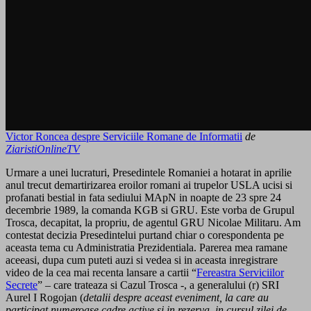
Victor Roncea despre Serviciile Romane de Informatii
de
ZiaristiOnlineTV
Urmare a unei lucraturi, Presedintele Romaniei a hotarat in aprilie
anul trecut demartirizarea eroilor romani ai trupelor USLA ucisi si
profanati bestial in fata sediului MApN in noapte de 23 spre 24
decembrie 1989, la comanda KGB si GRU. Este vorba de Grupul
Trosca, decapitat, la propriu, de agentul GRU Nicolae Militaru. Am
contestat decizia Presedintelui purtand chiar o corespondenta pe
aceasta tema cu Administratia Prezidentiala. Parerea mea ramane
aceeasi, dupa cum puteti auzi si vedea si in aceasta inregistrare
video de la cea mai recenta lansare a cartii “
Fereastra Serviciilor
Secrete
” – care trateaza si Cazul Trosca -, a generalului (r) SRI
Aurel I Rogojan (
detalii despre aceast eveniment, la care au
participat numeroase cadre active si in rezerva, in cursul zilei de