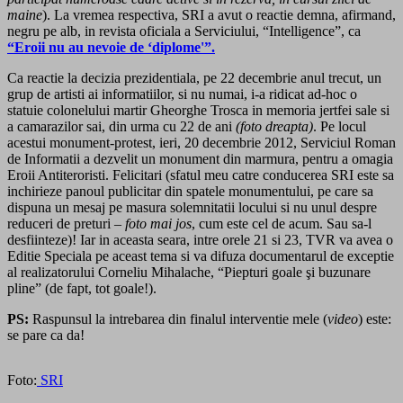
maine
). La vremea respectiva, SRI a avut o reactie demna, afirmand,
negru pe alb, in revista oficiala a Serviciului, “Intelligence”, ca
“Eroii nu au nevoie de ‘diplome'”.
Ca reactie la decizia prezidentiala, pe 22 decembrie anul trecut, un
grup de artisti ai informatiilor, si nu numai, i-a ridicat ad-hoc o
statuie colonelului martir Gheorghe Trosca in memoria jertfei sale si
a camarazilor sai, din urma cu 22 de ani
(foto dreapta)
. Pe locul
acestui monument-protest, ieri, 20 decembrie 2012, Serviciul Roman
de Informatii a dezvelit un monument din marmura, pentru a omagia
Eroii Antiteroristi. Felicitari (sfatul meu catre conducerea SRI este sa
inchirieze panoul publicitar din spatele monumentului, pe care sa
dispuna un mesaj pe masura solemnitatii locului si nu unul despre
reduceri de preturi –
foto mai jos
, cum este cel de acum. Sau sa-l
desfiinteze)! Iar in aceasta seara, intre orele 21 si 23, TVR va avea o
Editie Speciala pe aceast tema si va difuza documentarul de exceptie
al realizatorului Corneliu Mihalache, “Piepturi goale şi buzunare
pline” (de fapt, tot goale!).
PS:
Raspunsul la intrebarea din finalul interventie mele (
video
) este:
se pare ca da!
Foto:
SRI