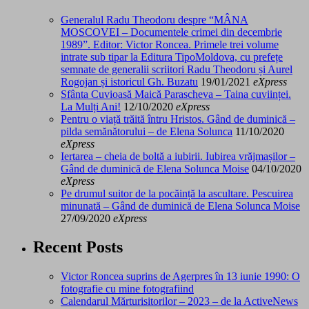
Generalul Radu Theodoru despre “MÂNA
MOSCOVEI – Documentele crimei din decembrie
1989”. Editor: Victor Roncea. Primele trei volume
intrate sub tipar la Editura TipoMoldova, cu prefețe
semnate de generalii scriitori Radu Theodoru și Aurel
Rogojan și istoricul Gh. Buzatu
19/01/2021
eXpress
Sfânta Cuvioasă Maică Parascheva – Taina cuviinței.
La Mulți Ani!
12/10/2020
eXpress
Pentru o viață trăită întru Hristos. Gând de duminică –
pilda semănătorului – de Elena Solunca
11/10/2020
eXpress
Iertarea – cheia de boltă a iubirii. Iubirea vrăjmașilor –
Gând de duminică de Elena Solunca Moise
04/10/2020
eXpress
Pe drumul suitor de la pocăință la ascultare. Pescuirea
minunată – Gând de duminică de Elena Solunca Moise
27/09/2020
eXpress
Recent Posts
Victor Roncea suprins de Agerpres în 13 iunie 1990: O
fotografie cu mine fotografiind
Calendarul Mărturisitorilor – 2023 – de la ActiveNews