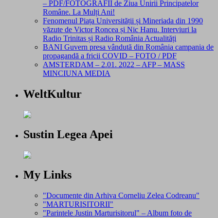
– PDF/FOTOGRAFII de Ziua Unirii Principatelor
Române. La Mulți Ani!
Fenomenul Piața Universității și Mineriada din 1990
văzute de Victor Roncea și Nic Hanu. Interviuri la
Radio Trinitas și Radio România Actualități
BANI Guvern presa vândută din România campania de
propagandă a fricii COVID – FOTO / PDF
AMSTERDAM – 2.01. 2022 – AFP – MASS
MINCIUNA MEDIA
WeltKultur
Sustin Legea Apei
My Links
"Documente din Arhiva Corneliu Zelea Codreanu"
"MARTURISITORII"
"Parintele Justin Marturisitorul" – Album foto de