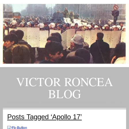
VICTOR RONCEA
BLOG
„ADEVARUL RAMANE, ORICARE AR FI SOARTA SLUJITORILOR SAI" – GH. I. B.
Posts Tagged ‘Apollo 17’