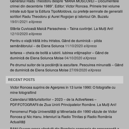
Generalul Radu Theodoru despre “MÂNA MOSCOVEI – Documentele
crimei din decembrie 1989”. Editor: Victor Roncea. Primele trei volume
intrate sub tipar la Editura TipoMoldova, cu prefețe semnate de generalii
scriitori Radu Theodoru și Aurel Rogojan și istoricul Gh. Buzatu
19/01/2021
eXpress
Sfânta Cuvioasă Maică Parascheva – Taina cuviinței. La Mulți Ani!
12/10/2020
eXpress
Pentru o viață trăită întru Hristos. Gând de duminică – pilda
semănătorului – de Elena Solunca
11/10/2020
eXpress
Iertarea – cheia de boltă a iubirii. Iubirea vrăjmașilor – Gând de
duminică de Elena Solunca Moise
04/10/2020
eXpress
Pe drumul suitor de la pocăință la ascultare. Pescuirea minunată – Gând
de duminică de Elena Solunca Moise
27/09/2020
eXpress
RECENT POSTS
Victor Roncea suprins de Agerpres în 13 iunie 1990: O fotografie cu
mine fotografiind
Calendarul Mărturisitorilor – 2023 – de la ActiveNews –
PDF/FOTOGRAFII de Ziua Unirii Principatelor Române. La Mulți Ani!
Fenomenul Piața Universității și Mineriada din 1990 văzute de Victor
Roncea și Nic Hanu. Interviuri la Radio Trinitas și Radio România
Actualități
BANI Guvern presa vândută din România campania de propagandă a