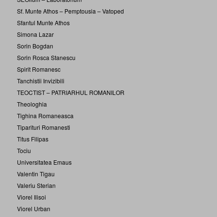
Sf. Munte Athos – Pemptousia – Vatoped
Sfantul Munte Athos
Simona Lazar
Sorin Bogdan
Sorin Rosca Stanescu
Spirit Romanesc
Tanchistii Invizibili
TEOCTIST – PATRIARHUL ROMANILOR
Theologhia
Tighina Romaneasca
Tiparituri Romanesti
Titus Filipas
Tociu
Universitatea Emaus
Valentin Tigau
Valeriu Sterian
Viorel Ilisoi
Viorel Urban