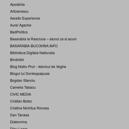
Apostolia
Artizanescu
Ascetic Experience
Aurel Agache
BadPolitics
Basarabia la Rascruce – atunci ca si acum
BASARABIA-BUCOVINA.INFO
Biblioteca Digitala Nationala
Bindiribli
Blog Nistru Prut – Istoricul de Veghe
Blogul lui Donkeypapuas
Bogdan Stanciu
Camelia Tabacu
CIVIC MEDIA
Cristian Botez
Cristina Nichitus Roncea
Dan Tanasa
Diakonima
Dinu Lazar