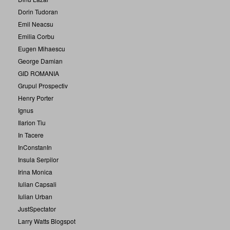
Dorin Tudoran
Emil Neacsu
Emilia Corbu
Eugen Mihaescu
George Damian
GID ROMANIA
Grupul Prospectiv
Henry Porter
Ignus
Ilarion Tiu
In Tacere
InConstanIn
Insula Serpilor
Irina Monica
Iulian Capsali
Iulian Urban
JustSpectator
Larry Watts Blogspot