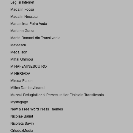
Legi si Internet
Madalin Focsa
Madalin Necsutu
Manastirea Petru Voda
Mariana Gurza
Martiri Romani din Transilvania
Mateescu
Mega Ison
Mihai Ghimpu
MIHAI-EMINESCU.RO
MINERIADA
Mircea Platon
Mitica Damboviteanul
Muzeul Refugiatilor si Persecutatilor Etnic din Transilvania
Mystagogy
New & Free Word Press Themes
Nicolae Balint
Nicoleta Savin
OrtodoxMedia