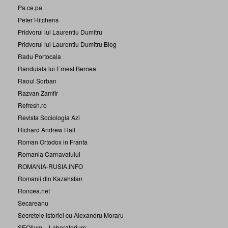
Pa.ce.pa
Peter Hitchens
Pridvorul lui Laurentiu Dumitru
Pridvorul lui Laurentiu Dumitru Blog
Radu Portocala
Randuiala lui Ernest Bernea
Raoul Sorban
Razvan Zamfir
Refresh.ro
Revista Sociologia Azi
Richard Andrew Hall
Roman Ortodox in Franta
Romania Carnavalului
ROMANIA-RUSIA.INFO
Romanii din Kazahstan
Roncea.net
Secareanu
Secretele istoriei cu Alexandru Moraru
SEOlium – Laboratorium