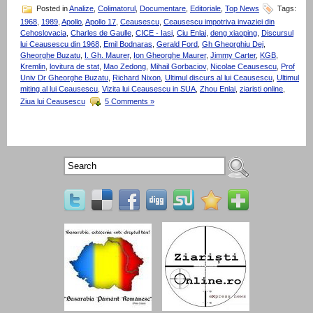
Posted in
Analize
,
Colimatorul
,
Documentare
,
Editoriale
,
Top News
Tags:
1968
,
1989
,
Apollo
,
Apollo 17
,
Ceausescu
,
Ceausescu impotriva invaziei din
Cehoslovacia
,
Charles de Gaulle
,
CICE - Iasi
,
Ciu Enlai
,
deng xiaoping
,
Discursul
lui Ceausescu din 1968
,
Emil Bodnaras
,
Gerald Ford
,
Gh Gheorghiu Dej
,
Gheorghe Buzatu
,
I. Gh. Maurer
,
Ion Gheorghe Maurer
,
Jimmy Carter
,
KGB
,
Kremlin
,
lovitura de stat
,
Mao Zedong
,
Mihail Gorbaciov
,
Nicolae Ceausescu
,
Prof
Univ Dr Gheorghe Buzatu
,
Richard Nixon
,
Ultimul discurs al lui Ceausescu
,
Ultimul
miting al lui Ceausescu
,
Vizita lui Ceausescu in SUA
,
Zhou Enlai
,
ziaristi online
,
Ziua lui Ceausescu
5 Comments »