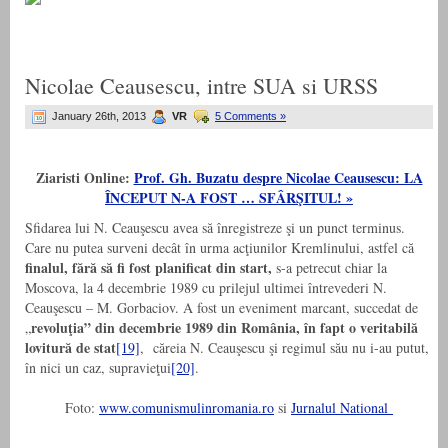
Nicolae Ceausescu, intre SUA si URSS
January 26th, 2013
VR
5 Comments »
Ziaristi Online:
Prof. Gh. Buzatu despre Nicolae Ceausescu: LA
ÎNCEPUT N-A FOST … SFÂRŞITUL! »
Sfidarea lui N. Ceauşescu avea să înregistreze şi un punct terminus.
Care nu putea surveni decât în urma acţiunilor Kremlinului, astfel că
finalul, fără să fi fost planificat din start,
s-a petrecut chiar la
Moscova, la 4 decembrie 1989 cu prilejul ultimei întrevederi N.
Ceauşescu – M. Gorbaciov. A fost un eveniment marcant, succedat de
revoluţia” din decembrie 1989 din România, în fapt o veritabilă
„
lovitură de stat
[19]
, căreia N. Ceauşescu şi regimul său nu i-au putut,
în nici un caz, supravieţui
[20]
.
Foto:
www.comunismulinromania.ro
si
Jurnalul National