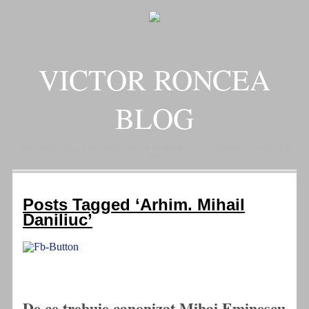
VICTOR RONCEA
BLOG
„ADEVARUL RAMANE, ORICARE AR FI SOARTA SLUJITORILOR SAI" – GH.
I. B.
Posts Tagged ‘Arhim. Mihail
Daniliuc’
De ce trebuie canonizat Mihai Eminescu.