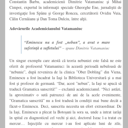
Constantin Barbu, academicienii Dimitrie Vatamaniuc şi Mihai
Cimpoi, expertul în informaţii speciale Gheorghe Ene, jurnaliştii de
investigaţie Ion Spânu şi George Roncea, cercetătorii Ovidiu Vuia,
Călin Cernăianu şi Dan Toma Dulciu, între alţii.
Adevărurile Academicianului Vatamaniuc
“Eminescu nu a fost „nebun”, a avut o mare
suferință a sufletului”
– spune Dimitrie Vatamaniuc
Un singur exemplu care atestă că teoria nebuniei este falsă ne este
:
oferit de profesorul Vatamaniuc
în această perioadă nebuloasă de
“nebunie”, după revenirea de la clinica ”Ober Dobling” din Viena,
Eminescu a fost încadrat la Iaşi la Biblioteca Universitară și a mai
fost și profesor de germană. “Dar, acest ”nebun”, la Iași se apucă să
traducă Gramatica sanscrită!” – exclamă academicianul. “Nici astăzi,
la aproximativ o sută patruzeci de ani de la acele evenimente,
”Gramatica sanscrită” nu a fost tradusă în condiții mai bune decât a
făcut-o Eminescu. Deci, sanscrita necesita un efort extraordinar. De
la Iași, Eminescu a plecat la Botoșani la sora sa, unde a intrat iarăși
în spital cu diagnosticul cel vechi și aici, doctorul Iszac l-a tratat cu
mercur… Injecțiile cu mercur i-au fost aplicate luni de zile,