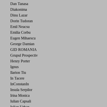
Dan Tanasa
Diakonima
Dinu Lazar
Dorin Tudoran
Emil Neacsu
Emilia Corbu
Eugen Mihaescu
George Damian
GID ROMANIA
Grupul Prospectiv
Henry Porter
Ignus
Ilarion Tiu
In Tacere
InConstanIn
Insula Serpilor
Irina Monica
Iulian Capsali
Iulian Urban