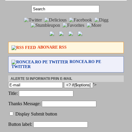
ABONARE RSS
RONCEA.RO PE
TWITTER
ALERTE SI INFORMATII PRIN E-MAIL
'>
Title:
Thanks Message:
Display Submit button
Button label: