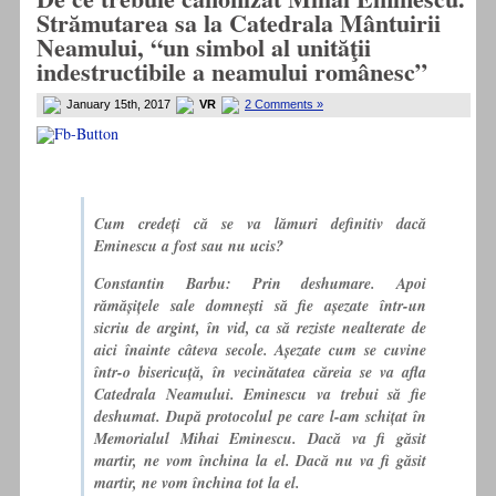
Strămutarea sa la Catedrala Mântuirii
Neamului, “un simbol al unităţii
indestructibile a neamului românesc”
January 15th, 2017
VR
2 Comments »
Cum credeți că se va lămuri definitiv dacă
Eminescu a fost sau nu ucis?
Constantin Barbu: Prin deshumare. Apoi
rămășițele sale domnești să fie așezate într-un
sicriu de argint, în vid, ca să reziste nealterate de
aici înainte câteva secole. Așezate cum se cuvine
într-o bisericuță, în vecinătatea căreia se va afla
Catedrala Neamului.
Eminescu va trebui să fie
deshumat. După protocolul pe care l-am schițat în
Memorialul Mihai Eminescu.
Dacă va fi găsit
martir, ne vom închina la el. Dacă nu va fi găsit
martir, ne vom închina tot la el.