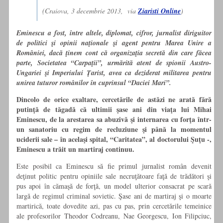
(Craiova, 3 decembrie 2013, via
Ziaristi Online
)
Eminescu a fost, între altele, diplomat, cifror, jurnalist diriguitor
de politici şi opinii naţionale şi agent pentru Marea Unire a
României, dacă ţinem cont că organizaţia secretă din care făcea
parte, Societatea “Carpaţii”, urmărită atent de spionii Austro-
Ungariei şi Imperiului Ţarist, avea ca deziderat militarea pentru
unirea tuturor românilor în cuprinsul “Daciei Mari”.
Dincolo de orice exaltare, cercetările de astăzi ne arată fără
putinţă de tăgadă că ultimii şase ani din viaţa lui Mihai
Eminescu, de la arestarea sa abuzivă şi internarea cu forţa într-
un sanatoriu cu regim de recluziune şi până la momentul
uciderii sale – în acelaşi spital, “Caritatea”, al doctorului Şuţu -,
Eminescu a trăit un martiraj continuu.
Este posibil ca Eminescu să fie primul jurnalist român devenit
deţinut politic pentru opiniile sale necruţătoare faţă de trădători şi
pus apoi în cămaşă de forţă, un model ulterior consacrat pe scară
largă de regimul criminal sovietic. Şase ani de martiraj şi o moarte
martirică, toate dovedite azi, pas cu pas, prin cercetările temeinice
ale profesorilor Theodor Codreanu, Nae Georgescu, Ion Filipciuc,