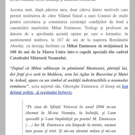
Acestea sunt, după părerea mea, doar câteva dintre motivele care
permit instituirea de către Sfântul Sinod a unei Comisii de studii
pentru cercetarea şi constatarea existenţei condiţiilor de fond a
canonizării martirului Mihai Eminescu. Teologi şi profesori au
datoria de a aprofunda această opinie pe care o formulez, în
asentimentul multora, la 167 de ani de la naşterea Românului
Mihai Eminescu să străjuiască la
Absolut, cu dorinţa fierbinte ca
100 de ani de la Marea Unire într-o capelă specială din cadrul
Catedralei Mânturii Neamului.
“Faptul că Mihai odihneşte în pământul Munteniei, părinţii lui,
doi fraţi şi-o soră în Moldova, sora lui Aglae în Bucovina şi Matei
în Ardeal, apare ca un simbol al unităţii indestructibile a neamului
românesc”
, scria nepotul său, Gheorghe Eminescu, el însuşi un
fost
deţinut politic, al regimului bolşevic
.
“Pe ziua de Sfinţii Voievozi în anul 1886 m-au
chemat la M-rea Neamţu, la bolniţă, şi l-am
spovedit şi l-am împărtăşit pe poetul M. Eminescu
(…) Iar M. Eminescu era limpede la minte, numai
tare posac şi trist. Şi mi-au sărutat mâna şi mi-au