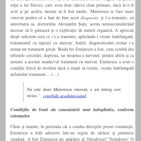
soţie a lui Slavici, care avea doar câteva clase primare, dacă le-o fi
avut şi pe acelea, necum să fi fost medic. Maiorescu se face mare
vinovat pentru că a luat de bun acest
diagnostic
şi l-a transmis, cu
autoritatea sa, doctorului Alexandru Şuţu, acesta nemaiconsiderând
necesar să îi găsească şi o explicaţie de natură organică. A apreciat
drept suficient ceea ce i s-a transmis, aplicându-i vreme îndelungată,
tratamentul cu injecţii cu mercur. Astfel, diagnosticului eronat i-a
urmat un tratament greşit. Boala lui Eminescu a fost, cum rezultă din
ultimele cercetări, depresia, iar moartea a survenit, printre altele şi ca
urmare a acestui neadecvat tratament cu mercur. Eminescu a avut o
condiţie fizică de invidiat dacă a reuşit să reziste, vreme îndelungată
nefastului tratament… (…)
Nu este doar Maiorescu vinovat, e un întreg cerc
vicios.
“,
conchide academicianul
.
Condiţiile de fond ale canonizării sunt îndeplinite, conform
cutumelor
Chiar şi înainte, în perioada cât a condus direcţiile presei româneşti,
Eminescu a trăit adeseori într-un regim de sărăcie şi pustnicie
citadină. A fost Eminescu un apărător al Ortodoxiei? Neîndoios! O