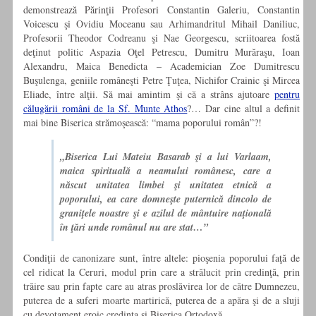
demonstrează Părinţii Profesori Constantin Galeriu, Constantin
Voicescu şi Ovidiu Moceanu sau Arhimandritul Mihail Daniliuc,
Profesorii Theodor Codreanu şi Nae Georgescu, scriitoarea fostă
deţinut politic Aspazia Oţel Petrescu, Dumitru Murăraşu, Ioan
Alexandru, Maica Benedicta – Academician Zoe Dumitrescu
Buşulenga, geniile româneşti Petre Ţuţea, Nichifor Crainic şi Mircea
Eliade, între alţii. Să mai amintim şi că a strâns ajutoare
pentru
călugării români de la Sf. Munte Athos
?… Dar cine altul a definit
mai bine Biserica strămoşească: “mama poporului român”?!
„Biserica Lui Mateiu Basarab şi a lui Varlaam,
maica spirituală a neamului românesc, care a
născut unitatea limbei şi unitatea etnică a
poporului, ea care domneşte puternică dincolo de
graniţele noastre şi e azilul de mântuire naţională
în ţări unde românul nu are stat…”
Condiţii de canonizare sunt, între altele: pioşenia poporului faţă de
cel ridicat la Ceruri, modul prin care a strălucit prin credinţă, prin
trăire sau prin fapte care au atras proslăvirea lor de către Dumnezeu,
puterea de a suferi moarte martirică, puterea de a apăra şi de a sluji
cu devotament eroic credinţa şi Biserica Ortodoxă.