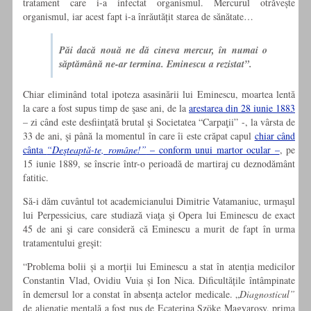
tratament care i-a infectat organismul. Mercurul otrăvește
organismul, iar acest fapt i-a înrăutățit starea de sănătate…
Păi dacă nouă ne dă cineva mercur, în numai o
săptămână ne-ar termina. Eminescu a rezistat”.
Chiar eliminând total ipoteza asasinării lui Eminescu, moartea lentă
la care a fost supus timp de şase ani, de la
arestarea din 28 iunie 1883
– zi când este desfiinţată brutal şi Societatea “Carpaţii” -, la vârsta de
33 de ani, şi până la momentul în care îi este crăpat capul
chiar când
cânta
“Deşteaptă-te, române!”
– conform unui martor ocular –
, pe
15 iunie 1889, se înscrie într-o perioadă de martiraj cu deznodământ
fatitic.
Să-i dăm cuvântul tot academicianului Dimitrie Vatamaniuc, urmaşul
lui Perpessicius, care studiază viaţa şi Opera lui Eminescu de exact
45 de ani şi care consideră că Eminescu a murit de fapt în urma
tratamentului greşit:
“Problema bolii şi a morţii lui Eminescu a stat în atenţia medicilor
Constantin Vlad, Ovidiu Vuia şi Ion Nica. Dificultăţile întâmpinate
în demersul lor a constat în absenţa actelor medicale. „
Diagnosticul”
de alienaţie mentală a fost pus de Ecaterina Szöke Magyarosy, prima