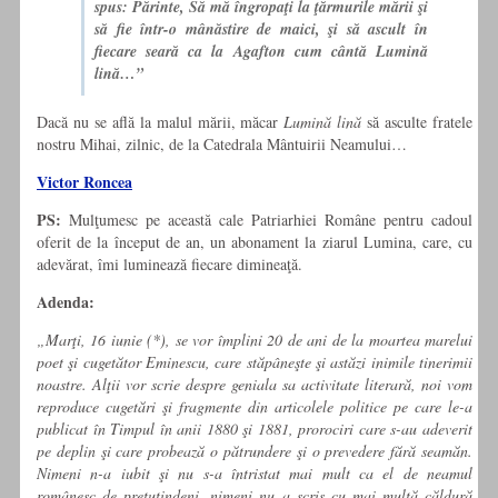
spus: Părinte, Să mă îngropaţi la ţărmurile mării şi
să fie într-o mânăstire de maici, şi să ascult în
fiecare seară ca la Agafton cum cântă Lumină
lină…”
Dacă nu se află la malul mării, măcar
Lumină lină
să asculte fratele
nostru Mihai, zilnic, de la Catedrala Mântuirii Neamului…
Victor Roncea
PS:
Mulţumesc pe această cale Patriarhiei Române pentru cadoul
oferit de la început de an, un abonament la ziarul Lumina, care, cu
adevărat, îmi luminează fiecare dimineaţă.
Adenda:
„Marţi, 16 iunie (*), se vor îm­plini 20 de ani de la moartea marelui
poet şi cugetător Emi­nescu, care stăpâneşte şi astăzi inimile tinerimii
noastre. Alţii vor scrie despre geniala sa activitate literară, noi vom
reproduce cugetări şi fragmente din articolele politice pe care le-a
publicat în Timpul în anii 1880 şi 1881, prorociri care s-au adeverit
pe deplin şi care probează o pătrundere şi o preve­dere fără seamăn.
Nimeni n-a iubit şi nu s-a întristat mai mult ca el de neamul
românesc de pretutindeni, nimeni nu a scris cu mai multă căldură