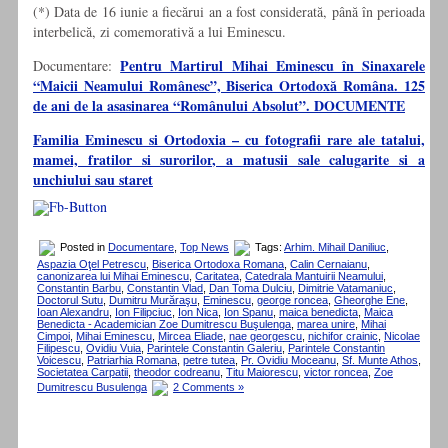
(*) Data de 16 iunie a fiecărui an a fost considerată, până în perioada
inter­belică, zi comemorativă a lui Eminescu.
Pentru Martirul Mihai Eminescu în Sinaxarele
Documentare:
“Maicii Neamului Românesc”, Biserica Ortodoxă Româna. 125
de ani de la asasinarea “Românului Absolut”. DOCUMENTE
Familia Eminescu si Ortodoxia – cu fotografii rare ale tatalui,
mamei, fratilor si surorilor, a matusii sale calugarite si a
unchiului sau staret
Posted in
Documentare
,
Top News
Tags:
Arhim. Mihail Daniliuc
,
Aspazia Oţel Petrescu
,
Biserica Ortodoxa Romana
,
Calin Cernaianu
,
canonizarea lui Mihai Eminescu
,
Caritatea
,
Catedrala Mantuirii Neamului
,
Constantin Barbu
,
Constantin Vlad
,
Dan Toma Dulciu
,
Dimitrie Vatamaniuc
,
Doctorul Sutu
,
Dumitru Murăraşu
,
Eminescu
,
george roncea
,
Gheorghe Ene
,
Ioan Alexandru
,
Ion Filipciuc
,
Ion Nica
,
Ion Spanu
,
maica benedicta
,
Maica
Benedicta - Academician Zoe Dumitrescu Buşulenga
,
marea unire
,
Mihai
Cimpoi
,
Mihai Eminescu
,
Mircea Eliade
,
nae georgescu
,
nichifor crainic
,
Nicolae
Filipescu
,
Ovidiu Vuia
,
Parintele Constantin Galeriu
,
Parintele Constantin
Voicescu
,
Patriarhia Romana
,
petre tutea
,
Pr. Ovidiu Moceanu
,
Sf. Munte Athos
,
Societatea Carpatii
,
theodor codreanu
,
Titu Maiorescu
,
victor roncea
,
Zoe
Dumitrescu Busulenga
2 Comments »