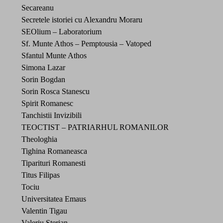
Secareanu
Secretele istoriei cu Alexandru Moraru
SEOlium – Laboratorium
Sf. Munte Athos – Pemptousia – Vatoped
Sfantul Munte Athos
Simona Lazar
Sorin Bogdan
Sorin Rosca Stanescu
Spirit Romanesc
Tanchistii Invizibili
TEOCTIST – PATRIARHUL ROMANILOR
Theologhia
Tighina Romaneasca
Tiparituri Romanesti
Titus Filipas
Tociu
Universitatea Emaus
Valentin Tigau
Valeriu Sterian