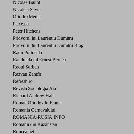
Nicolae Balint
Nicoleta Savin
OrtodoxMedia
Pa.ce.pa
Peter Hitchens
Pridvorul lui Laurentiu Dumitru
Pridvorul lui Laurentiu Dumitru Blog
Radu Portocala
Randuiala lui Ernest Bernea
Raoul Sorban
Razvan Zamfir
Refresh.ro
Revista Sociologia Azi
Richard Andrew Hall
Roman Ortodox in Franta
Romania Carnavalului
ROMANIA-RUSIA.INFO
Romanii din Kazahstan
Roncea.net