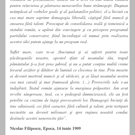
pentru reînvierea şi păstrarea moravu­rilor bune strămoşeşti. Duşman
neîmpăcat al vorbelor goale şi al şarlatanilor politici, el a biciuit cu
cea mai mare asprime demagogia liberală, câştigul fără muncă şi
onoarea fără talent. Preocupat de consolidarea reală şi temeinică a
statului ro­mân, a apărat din convingere şi cu pricepere programul
par­tidului conservator, fiind încredinţat că numai prin realizarea
acestor idei putem ajunge la un program real.
Suflet mare, care te-ai zbuciumat şi ai suferit pentru toate
păcătoşeniile noastre, apostol sfânt al neamului tău, trupul
pământului ţi-a fost prea şubred, şi nu a putut conţine multă vreme
focarul arzător şi dătător de lumină ce clocotea în ti­ne. Prin moarte
ai devenit martirul muncii şi al sărăciei, şi ai lăsat neamului nostru
cea mai curată şi mai frumoasă glorie. (…) Prorocirile tale s-au
îndeplinit. Statul român ajunsese la marginea prăpastiei. Am avut
revolte sângeroase, însă, ca o pe­deapsă dumnezeiască, ele au fost
potolite cu cruzime de în­şişi provocatorii lor. Demagogii biciuiţi de
tine odinioară, cei fără caracter, fără cultură şi talent, prin tertipuri
necinstite au devenit milionari şi spre ruşinea noastră conduc
destinele acestei nenorocite ţări”.
Nicolae Filipescu, Epoca, 14 iunie 1909