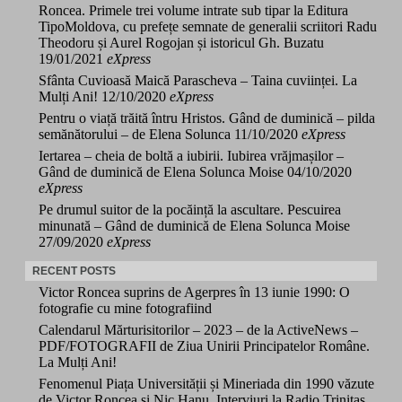
Roncea. Primele trei volume intrate sub tipar la Editura
TipoMoldova, cu prefețe semnate de generalii scriitori Radu
Theodoru și Aurel Rogojan și istoricul Gh. Buzatu
19/01/2021
eXpress
Sfânta Cuvioasă Maică Parascheva – Taina cuviinței. La
Mulți Ani!
12/10/2020
eXpress
Pentru o viață trăită întru Hristos. Gând de duminică – pilda
semănătorului – de Elena Solunca
11/10/2020
eXpress
Iertarea – cheia de boltă a iubirii. Iubirea vrăjmașilor –
Gând de duminică de Elena Solunca Moise
04/10/2020
eXpress
Pe drumul suitor de la pocăință la ascultare. Pescuirea
minunată – Gând de duminică de Elena Solunca Moise
27/09/2020
eXpress
RECENT POSTS
Victor Roncea suprins de Agerpres în 13 iunie 1990: O
fotografie cu mine fotografiind
Calendarul Mărturisitorilor – 2023 – de la ActiveNews –
PDF/FOTOGRAFII de Ziua Unirii Principatelor Române.
La Mulți Ani!
Fenomenul Piața Universității și Mineriada din 1990 văzute
de Victor Roncea și Nic Hanu. Interviuri la Radio Trinitas