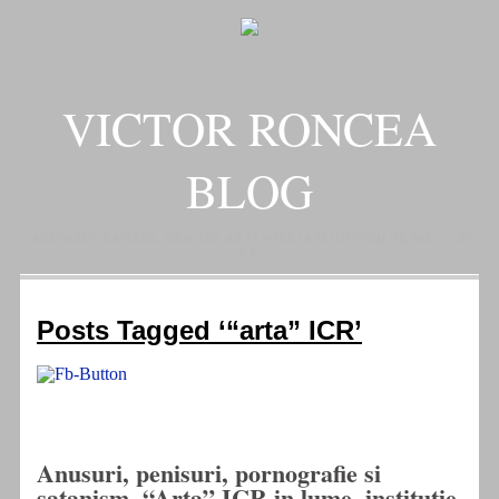
VICTOR RONCEA
BLOG
„ADEVARUL RAMANE, ORICARE AR FI SOARTA SLUJITORILOR SAI" – GH.
I. B.
Posts Tagged ‘“arta” ICR’
Anusuri, penisuri, pornografie si
satanism. “Arta” ICR in lume, institutie