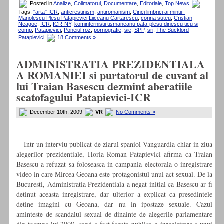
Posted in
Analize
,
Colimatorul
,
Documentare
,
Editoriale
,
Top News
Tags:
"arta" ICR
,
anticrestinism
,
antiromanism
,
Cinci limbrici ai mintii -
Manolescu Plesu Patapievici Liiceanu Cartarescu
,
corina suteu
,
Cristian
Neagoe
,
ICR
,
ICR-NY
,
kominternistii tismaneanu pata-plesu dinescu ticu si
comp
,
Patapievici
,
Poneiul roz
,
pornografie
,
sie
,
SPP
,
sri
,
The Sucklord
Patapievici
18 Comments »
ADMINISTRATIA PREZIDENTIALA
A ROMANIEI si purtatorul de cuvant al
lui Traian Basescu dezmint aberatiile
scatofagului Patapievici-ICR
December 10th, 2009
VR
No Comments »
Intr-un interviu publicat de ziarul spaniol Vanguardia chiar in ziua
alegerilor prezidentiale, Horia Roman Patapievici afirma ca Traian
Basescu a refuzat sa foloseasca in campania electorala o inregistrare
video in care Mircea Geoana este protagonistul unui act sexual. De la
Bucuresti, Administratia Prezidentiala a negat initial ca Basescu ar fi
detinut aceasta inregistrare, dar ulterior a explicat ca presedintele
detine imagini cu Geoana, dar nu in ipostaze sexuale. Cazul
aminteste de scandalul sexual de dinainte de alegerile parlamentare