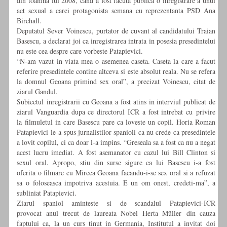
din toamna lui 2008, cand a fost facuta publica o inregistrare a unui
act sexual a carei protagonista semana cu reprezentanta PSD Ana
Birchall.
Deputatul Sever Voinescu, purtator de cuvant al candidatului Traian
Basescu, a declarat joi ca inregistrarea intrata in posesia presedintelui
nu este cea despre care vorbeste Patapievici.
“N-am vazut in viata mea o asemenea caseta. Caseta la care a facut
referire presedintele contine altceva si este absolut reala. Nu se refera
la domnul Geoana primind sex oral”, a precizat Voinescu, citat de
ziarul Gandul.
Subiectul inregistrarii cu Geoana a fost atins in interviul publicat de
ziarul Vanguardia dupa ce directorul ICR a fost intrebat cu privire
la filmuletul in care Basescu pare ca loveste un copil. Horia Roman
Patapievici le-a spus jurnalistilor spanioli ca nu crede ca presedintele
a lovit copilul, ci ca doar l-a impins. “Greseala sa a fost ca nu a negat
acest lucru imediat. A fost asemanator cu cazul lui Bill Clinton si
sexul oral. Apropo, stiu din surse sigure ca lui Basescu i-a fost
oferita o filmare cu Mircea Geoana facandu-i-se sex oral si a refuzat
sa o foloseasca impotriva acestuia. E un om onest, credeti-ma”, a
subliniat Patapievici.
Ziarul spaniol aminteste si de scandalul Patapievici-ICR
provocat anul trecut de laureata Nobel Herta Müller din cauza
faptului ca, la un curs tinut in Germania, Institutul a invitat doi