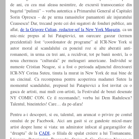
de ani, cu cea mai aleasa nesimtire, de excursii transoceanice din
bugetul “pulimii” – vorba autentica a Primarului General al Capitalei
Sorin Oprescu – de pe urma ramasitelor pamantesti ale injuratului
Ceausescu! Dar, trecand peste cei doi sugatori de fonduri publice, am
aflat,
de la Grigore Culian, redactor-sef la New York Magazin
, ca un
mic-mic prepus al lui Patapievici, un oarecare gaozar (termen
prezidential) fost “coordonator de programe” al ICR-New York si
autor moral al scandalului cu poneiul roz si alte aberatii anti-
romanesti, in urma cu trei ani, a recidivat, tot pe banii nostri, la o
noua chermeza “culturala” pe meleaguri americane. Individul se
numeste Cristian Neagoe, si a fost o perioada adjunctul directoarei
ICR-NY Corina Suteu, tinuta la murat in New York de mai bine de
un cincinal. Ca recompensa pentru acoperirea madamei Suteu la
momentul scandalului, prepusul lui Patapievici a fost invitat cu o
gasca de artisti, mai mult con-artisti, la Festivalul de benzi desenate
NY COMIC CON. Ce il recomanda?, vorba lui Dem Radulescu?
Talentul, bineinteles! Care… da pe-afara!
Pentru a-i descoperi, si eu, talentul, am aruncat o privire pe contul
omului de pe Facebook. Aici am gasit si ce gandeste micul-mare
artist despre lume si viata: un admirator infocat al gargaragiilor de
“dreapta” de la
CADI
, o filiala de spalat creiere a lui Tismaneanu,