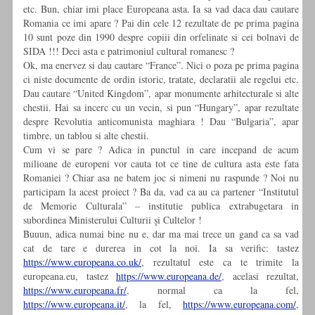
etc. Bun, chiar imi place Europeana asta. Ia sa vad daca dau cautare
Romania ce imi apare ? Pai din cele 12 rezultate de pe prima pagina
10 sunt poze din 1990 despre copiii din orfelinate si cei bolnavi de
SIDA !!! Deci asta e patrimoniul cultural romanesc ?
Ok, ma enervez si dau cautare “France”. Nici o poza pe prima pagina
ci niste documente de ordin istoric, tratate, declaratii ale regelui etc.
Dau cautare “United Kingdom”, apar monumente arhitecturale si alte
chestii. Hai sa incerc cu un vecin, si pun “Hungary”, apar rezultate
despre Revolutia anticomunista maghiara ! Dau “Bulgaria”, apar
timbre, un tablou si alte chestii.
Cum vi se pare ? Adica in punctul in care incepand de acum
milioane de europeni vor cauta tot ce tine de cultura asta este fata
Romaniei ? Chiar asa ne batem joc si nimeni nu raspunde ? Noi nu
participam la acest proiect ? Ba da, vad ca au ca partener “Institutul
de Memorie Culturala” – institutie publica extrabugetara in
subordinea Ministerului Culturii şi Cultelor !
Buuun, adica numai bine nu e, dar ma mai trece un gand ca sa vad
cat de tare e durerea in cot la noi. Ia sa verific: tastez
https://www.europeana.co.uk/
, rezultatul este ca te trimite la
europeana.eu, tastez
https://www.europeana.de/
, acelasi rezultat,
https://www.europeana.fr/
, normal ca la fel,
https://www.europeana.it/
, la fel,
https://www.europeana.com/
,