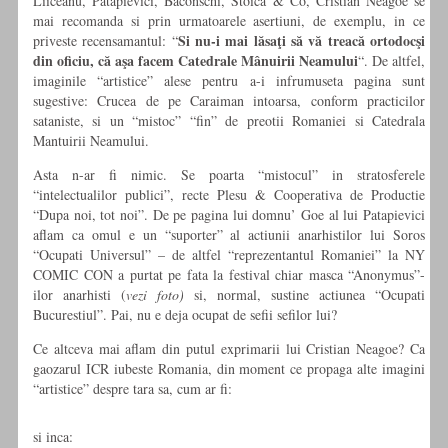
Liiceanu, Patapievici, Baconschi, Stoica & Co, Cristian Neagoe se
mai recomanda si prin urmatoarele asertiuni, de exemplu, in ce
Si nu-i mai lăsaţi să vă treacă ortodocşi
priveste recensamantul: “
din oficiu, că aşa facem Catedrale Mânuirii Neamului
“. De altfel,
imaginile “artistice” alese pentru a-i infrumuseta pagina sunt
sugestive: Crucea de pe Caraiman intoarsa, conform practicilor
sataniste, si un “mistoc” “fin” de preotii Romaniei si Catedrala
Mantuirii Neamului.
Asta n-ar fi nimic. Se poarta “mistocul” in stratosferele
“intelectualilor publici”, recte Plesu & Cooperativa de Productie
“Dupa noi, tot noi”. De pe pagina lui domnu’ Goe al lui Patapievici
aflam ca omul e un “suporter” al actiunii anarhistilor lui Soros
“Ocupati Universul” – de altfel “reprezentantul Romaniei” la NY
COMIC CON a purtat pe fata la festival chiar masca “Anonymus”-
ilor anarhisti (
vezi foto)
si, normal, sustine actiunea “Ocupati
Bucurestiul”. Pai, nu e deja ocupat de sefii sefilor lui?
Ce altceva mai aflam din putul exprimarii lui Cristian Neagoe? Ca
gaozarul ICR iubeste Romania, din moment ce propaga alte imagini
“artistice” despre tara sa, cum ar fi:
si inca: