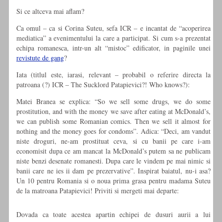
Si ce altceva mai aflam?
Ca omul – ca si Corina Suteu, sefa ICR – e incantat de “acoperirea
mediatica” a evenimentului la care a participat. Si cum s-a prezentat
echipa romanesca, intr-un alt “mistoc” edificator, in paginile unei
revistute de gang
?
Iata (titlul este, iarasi, relevant – probabil o referire directa la
patroana (?) ICR – The Sucklord Patapievici?! Who knows?):
Matei Branea se explica: “So we sell some drugs, we do some
prostitution, and with the money we save after eating at McDonald’s,
we can publish some Romanian comics. Then we sell it almost for
nothing and the money goes for condoms”. Adica: “Deci, am vandut
niste droguri, ne-am prostituat ceva, si cu banii pe care i-am
economisit dupa ce am mancat la McDonald’s putem sa ne publicam
niste benzi desenate romanesti. Dupa care le vindem pe mai nimic si
banii care ne ies ii dam pe prezervative”. Inspirat baiatul, nu-i asa?
Un 10 pentru Romania si o noua prima grasa pentru madama Suteu
de la matroana Patapievici! Priviti si mergeti mai departe:
Dovada ca toate acestea apartin echipei de dusuri aurii a lui