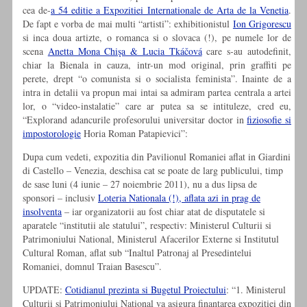
cea de-
a 54 editie a Expozitiei Internationale de Arta de la Venetia
.
De fapt e vorba de mai multi “artisti”: exhibitionistul
Ion Grigorescu
si inca doua artizte, o romanca si o slovaca (!), pe numele lor de
scena
Anetta Mona Chişa & Lucia Tkáčová
care s-au autodefinit,
chiar la Bienala in cauza, intr-un mod original, prin graffiti pe
perete, drept “o comunista si o socialista feminista”. Inainte de a
intra in detalii va propun mai intai sa admiram partea centrala a artei
lor, o “video-instalatie” care ar putea sa se intituleze, cred eu,
“Explorand adancurile profesorului universitar doctor in
fiziosofie si
impostorologie
Horia Roman Patapievici”:
Dupa cum vedeti, expozitia din Pavilionul Romaniei aflat in Giardini
di Castello – Venezia, deschisa cat se poate de larg publicului, timp
de sase luni (4 iunie – 27 noiembrie 2011), nu a dus lipsa de
sponsori – inclusiv
Loteria Nationala (!), aflata azi in prag de
insolventa
– iar organizatorii au fost chiar atat de disputatele si
aparatele “institutii ale statului”, respectiv: Ministerul Culturii si
Patrimoniului National, Ministerul Afacerilor Externe si Institutul
Cultural Roman, aflat sub “Inaltul Patronaj al Presedintelui
Romaniei, domnul Traian Basescu”.
UPDATE:
Cotidianul prezinta si Bugetul Proiectului
: “1. Ministerul
Culturii şi Patrimoniului Naţional va asigura finanţarea expoziţiei din