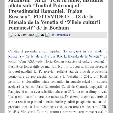
aflata sub “Inaltul Patronaj al
Presedintelui Romaniei, Traian
Basescu”. FOTO/VIDEO + 18 de la
Bienala de la Venetia si “Zilele culturii
romanesti” de la Bochum
July 18th, 2012
VR
29 Comments »
Cotidianul prezinta astazi, lapidar, “
Două găuri în cur made in
Romania – Ce fel de artă a dus ICR la Bienala de la Veneţia?
” cu
textul “Cam AŞA vede Horia-Roman Patapievici cultura română!”
ilustrat cu fotografiile de mai jos. Nu imi propun sa intram neaparat
in putul gandirii lui Patapievici, reliefat atat de bine de productiile
porno care au reprezentat Romania la Venetia in 2011, din banii
pensiilor si alocatiilor taiate romanilor in numele crizei (in numele
aceleiasi crize, conform Raportului Curtii de Conturi, angajatii lui
Patapievici nu au avut salariile reduse cu 25%, ba chiar dimpotriva).
Insa o minima informare este necesara. De exemplu, cine este artistul
care a reusit sa patrunda strafundurile gandirii patapieviciene atat de
profund incat a fost recompensat cu sponsorizarea de catre ICR,
MAE si Ministerul Culturii, pentru a portretiza “arta romaneasca” la