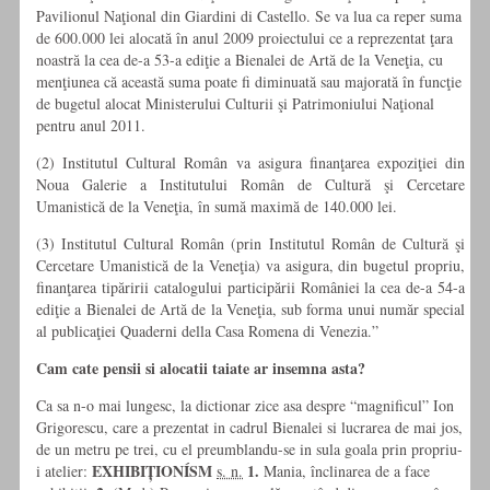
Pavilionul Naţional din Giardini di Castello. Se va lua ca reper suma
de 600.000 lei alocată în anul 2009 proiectului ce a reprezentat ţara
noastră la cea de-a 53-a ediţie a Bienalei de Artă de la Veneţia, cu
menţiunea că această suma poate fi diminuată sau majorată în funcţie
de bugetul alocat Ministerului Culturii şi Patrimoniului Naţional
pentru anul 2011.
(2) Institutul Cultural Român va asigura finanţarea expoziţiei din
Noua Galerie a Institutului Român de Cultură şi Cercetare
Umanistică de la Veneţia, în sumă maximă de 140.000 lei.
(3) Institutul Cultural Român (prin Institutul Român de Cultură şi
Cercetare Umanistică de la Veneţia) va asigura, din bugetul propriu,
finanţarea tipăririi catalogului participării României la cea de-a 54-a
ediţie a Bienalei de Artă de la Veneţia, sub forma unui număr special
al publicaţiei Quaderni della Casa Romena di Venezia.”
Cam cate pensii si alocatii taiate ar insemna asta?
Ca sa n-o mai lungesc, la dictionar zice asa despre “magnificul” Ion
Grigorescu, care a prezentat in cadrul Bienalei si lucrarea de mai jos,
de un metru pe trei, cu el preumblandu-se in sula goala prin propriu-
EXHIBIȚIONÍSM
1.
i atelier:
s. n.
Mania, înclinarea de a face