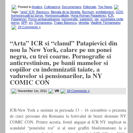
Posted in
Analize
,
Colimatorul
,
Documentare
,
Editoriale
,
Top News
Tags:
"arta" ICR
,
Basescu
,
Bienala de la Venetia
,
Bochum
,
exhibitionism
,
GDS
,
homosexualii lui Soros
,
Homosexualitate
,
Horia Roman Patapievici
,
ICR
,
Patapievici
,
Porno-ambasadoarea
,
pornografie
,
satanism
,
sie
,
societatea civila
porno
,
SPP
,
sri
,
Tismaneanu
,
Traian Basescu
,
Venetia
,
Vladimir Tismaneanu
29 Comments »
“Arta” ICR si “clanul” Patapievici din
nou la New York, calare pe un ponei
negru, cu trei coarne. Pornografie si
anticrestinism, pe banii mamelor si
copiilor cu indemnizatii taiate, a
vaduvelor si pensionarilor, la NY
COMIC CON
November 1st, 2011
VR
18 Comments »
ICR-New York a sustinut in perioada 13 – 16 octombrie o prezenta
de cinci persoane din Romania la festivalul de benzi desenate NY
COMIC CON. Printre acestia, fostul angajat al ICR NY implicat in
scandalul “poneiului roz” si al unor graffiti blasfemiatoare la o