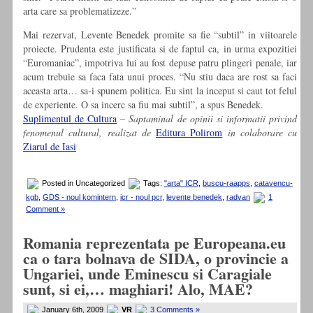
arta care sa problematizeze.”
Mai rezervat, Levente Benedek promite sa fie “subtil” in viitoarele
proiecte. Prudenta este justificata si de faptul ca, in urma expozitiei
“Euromaniac”, impotriva lui au fost depuse patru plingeri penale, iar
acum trebuie sa faca fata unui proces. “Nu stiu daca are rost sa faci
aceasta arta… sa-i spunem politica. Eu sint la inceput si caut tot felul
de experiente. O sa incerc sa fiu mai subtil”, a spus Benedek.
Suplimentul de Cultura
–
Saptaminal de opinii si informatii privind
fenomenul cultural, realizat de
Editura Polirom
in colaborare cu
Ziarul de Iasi
Posted in Uncategorized
Tags:
"arta" ICR
,
buscu-raapps
,
catavencu-
kgb
,
GDS - noul komintern
,
icr - noul pcr
,
levente benedek
,
radvan
1
Comment »
Romania reprezentata pe Europeana.eu
ca o tara bolnava de SIDA, o provincie a
Ungariei, unde Eminescu si Caragiale
sunt, si ei,… maghiari! Alo, MAE?
January 6th, 2009
VR
3 Comments »