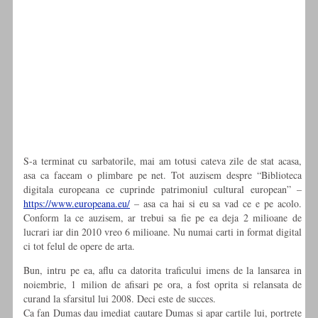
S-a terminat cu sarbatorile, mai am totusi cateva zile de stat acasa,
asa ca faceam o plimbare pe net. Tot auzisem despre “Biblioteca
digitala europeana ce cuprinde patrimoniul cultural european” –
https://www.europeana.eu/
– asa ca hai si eu sa vad ce e pe acolo.
Conform la ce auzisem, ar trebui sa fie pe ea deja 2 milioane de
lucrari iar din 2010 vreo 6 milioane. Nu numai carti in format digital
ci tot felul de opere de arta.
Bun, intru pe ea, aflu ca datorita traficului imens de la lansarea in
noiembrie, 1 milion de afisari pe ora, a fost oprita si relansata de
curand la sfarsitul lui 2008. Deci este de succes.
Ca fan Dumas dau imediat cautare Dumas si apar cartile lui, portrete