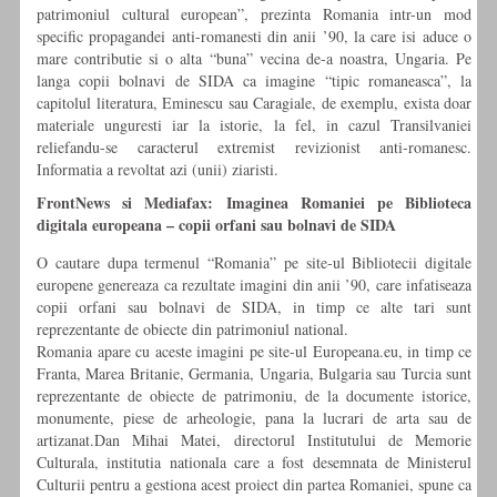
patrimoniul cultural european”, prezinta Romania intr-un mod
specific propagandei anti-romanesti din anii ’90, la care isi aduce o
mare contributie si o alta “buna” vecina de-a noastra, Ungaria. Pe
langa copii bolnavi de SIDA ca imagine “tipic romaneasca”, la
capitolul literatura, Eminescu sau Caragiale, de exemplu, exista doar
materiale unguresti iar la istorie, la fel, in cazul Transilvaniei
reliefandu-se caracterul extremist revizionist anti-romanesc.
Informatia a revoltat azi (unii) ziaristi.
FrontNews si Mediafax: Imaginea Romaniei pe Biblioteca
digitala europeana – copii orfani sau bolnavi de SIDA
O cautare dupa termenul “Romania” pe site-ul Bibliotecii digitale
europene genereaza ca rezultate imagini din anii ’90, care infatiseaza
copii orfani sau bolnavi de SIDA, in timp ce alte tari sunt
reprezentante de obiecte din patrimoniul national.
Romania apare cu aceste imagini pe site-ul Europeana.eu, in timp ce
Franta, Marea Britanie, Germania, Ungaria, Bulgaria sau Turcia sunt
reprezentante de obiecte de patrimoniu, de la documente istorice,
monumente, piese de arheologie, pana la lucrari de arta sau de
artizanat.Dan Mihai Matei, directorul Institutului de Memorie
Culturala, institutia nationala care a fost desemnata de Ministerul
Culturii pentru a gestiona acest proiect din partea Romaniei, spune ca