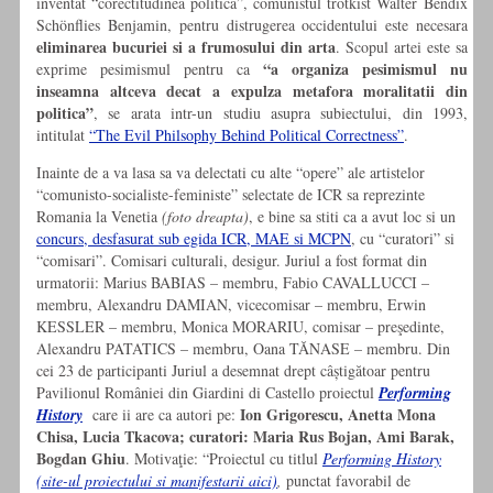
inventat “corectitudinea politica”, comunistul trotkist Walter Bendix
Schönflies Benjamin, pentru distrugerea occidentului este necesara
eliminarea bucuriei si a frumosului din arta
. Scopul artei este sa
“a organiza pesimismul nu
exprime pesimismul pentru ca
inseamna altceva decat a expulza metafora moralitatii din
politica”
, se arata intr-un studiu asupra subiectului, din 1993,
intitulat
“The Evil Philsophy Behind Political Correctness”
.
Inainte de a va lasa sa va delectati cu alte “opere” ale artistelor
“comunisto-socialiste-feministe” selectate de ICR sa reprezinte
Romania la Venetia
(foto dreapta)
, e bine sa stiti ca a avut loc si un
concurs, desfasurat sub egida ICR, MAE si MCPN
, cu “curatori” si
“comisari”. Comisari culturali, desigur. Juriul a fost format din
urmatorii: Marius BABIAS – membru, Fabio CAVALLUCCI –
membru, Alexandru DAMIAN, vicecomisar – membru, Erwin
KESSLER – membru, Monica MORARIU, comisar – preşedinte,
Alexandru PATATICS – membru, Oana TĂNASE – membru. Din
cei 23 de participanti Juriul a desemnat drept câștigătoar pentru
Pavilionul României din Giardini di Castello proiectul
Performing
Ion Grigorescu, Anetta Mona
History
care ii are ca autori pe:
Chisa, Lucia Tkacova; curatori: Maria Rus Bojan, Ami Barak,
Bogdan Ghiu
. Motivaţie: “Proiectul cu titlul
Performing History
(site-ul proiectului si manifestarii aici)
,
punctat favorabil de