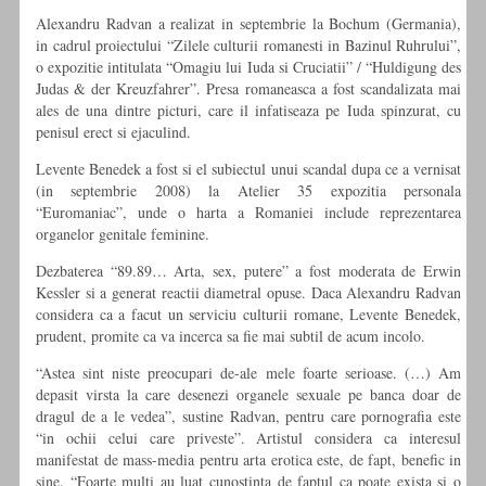
Alexandru Radvan a realizat in septembrie la Bochum (Germania),
in cadrul proiectului “Zilele culturii romanesti in Bazinul Ruhrului”,
o expozitie intitulata “Omagiu lui Iuda si Cruciatii” / “Huldigung des
Judas & der Kreuzfahrer”. Presa romaneasca a fost scandalizata mai
ales de una dintre picturi, care il infatiseaza pe Iuda spinzurat, cu
penisul erect si ejaculind.
Levente Benedek a fost si el subiectul unui scandal dupa ce a vernisat
(in septembrie 2008) la Atelier 35 expozitia personala
“Euromaniac”, unde o harta a Romaniei include reprezentarea
organelor genitale feminine.
Dezbaterea “89.89… Arta, sex, putere” a fost moderata de Erwin
Kessler si a generat reactii diametral opuse. Daca Alexandru Radvan
considera ca a facut un serviciu culturii romane, Levente Benedek,
prudent, promite ca va incerca sa fie mai subtil de acum incolo.
“Astea sint niste preocupari de-ale mele foarte serioase. (…) Am
depasit virsta la care desenezi organele sexuale pe banca doar de
dragul de a le vedea”, sustine Radvan, pentru care pornografia este
“in ochii celui care priveste”. Artistul considera ca interesul
manifestat de mass-media pentru arta erotica este, de fapt, benefic in
sine. “Foarte multi au luat cunostinta de faptul ca poate exista si o