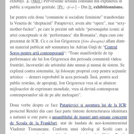
2.
exhibiții.
(
Med.
) Perversiune sexuală constând din expunerea în
exhibitionnisme.
public a organelor genitale. [
Pr.
:
-ți-o-
] – Din
fr.
Iar pentru cele doua “comuniste si socialiste feministe” transbordate
la Venetia de “dreptaciul” Patapievici, avem alte “opere”, mai “sexy-
mother-fucker”, pe care le prezint sub sulele “personajului iconic al
artei conceptuale si de ‘performance’ din Romania”, dupa cum este
prezentat de ICR. Ce e cu Ion Grigorescu
(foto dreapta)
aflam dintr-
un material publicat sub semnatura lui Adrian Guţă
de “
Centrul
Soros pentru artă contemporană
“: “Toate manifestările de tip
performance ale lui Ion Grigorescu din perioada comunistă vădesc
frustrări, încorsetări ale artistului date numai şi numai de sistem. Se
explimă contra sistemului, îşi foloseşte propriul corp pentru acţiunile
artistice – demers reprobabil în acea perioadă. Însă, pentru acel
public restrâns, de apropiaţi, Ion Grigorescu vrea să se alinieze
mijloacelor de exprimare mondiale, vrea să devină contemporan
contemporanilor săi de pe alte meleaguri”.
Doua vorbe despre ce face
Patapievici si agentura lui de la ICR
:
proiectul Retelei din care face parte tinteste destructurarea identitara
a natiunii si este parte a
ansamblului de masuri anti-umane conceput
de Scoala de la Frankfurt
, atat de laudata de neo-kominternistul
Vladimir Tismaneanu. Conform unui ideolog al Scolii care a