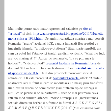
Mai multe porno-sado-maso reprezentari sataniste pe
site-ul
“artizdei”
si aici:
https://autoreprezentari.blogspot.ro/2011/02/anetta-
mona-chisa-n-1975.html
. De amintit ca artizda noastra a mai porcait
Romania, “gratie” aceluiasi ICR, cand a impanzit Bucurestiul cu
imaginile filmului “artistico-revolutionar” titrat foarte sensibil, asa
cam ca putul lui Patapievici (putul gandirii, evident), “What the fuck
are you staring at!?”. Adica, pe romaneste, “La ce p… mea te
holbezi?”, “video-protest”
prezentat laudativ in Romania libera
de
priviti-l aici
domnul Stefan Iancu. Daca aveti stomacul tare
, pe site-
ul sponsorizat de ICR
. Unul din proiectele porno-artistice al
artizdelor ICR este prezentat de
SalonuldeProiecte
astfel: “Artistele
analizeaza aici si felul in care se moduleaza un mesaj prin transferul
lui dintr-un sistem de comunicare (sau dintr-un tip de limbaj) in
altul, ce se pierde si ce se pastreaza – daca se mai pastreaza ceva.
Intr-un mod similar, alfabetul morse e transpus in „interactiunea”
sexuala dintre un barbat si o femeie in filmul
A B C D E F G H I J
K L M N O P Q R S T U V W X Y Z
(2011)” (
foto cu morsa care