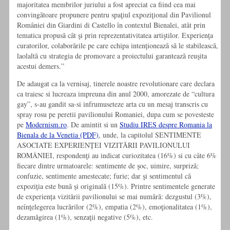
majoritatea membrilor juriului a fost apreciat ca fiind cea mai
convingătoare propunere pentru spaţiul expoziţional din Pavilionul
României din Giardini di Castello în contextul Bienalei, atât prin
tematica propusă cât şi prin reprezentativitatea artiştilor. Experienţa
curatorilor, colaborările pe care echipa intenţionează să le stabilească,
laolaltă cu strategia de promovare a proiectului garantează reuşita
acestui demers.”
De adaugat ca la vernisaj, tinerele noastre revolutionare care declara
ca traiesc si lucreaza impreuna din anul 2000, amorezate de “cultura
gay”
, s-au gandit sa-si infrumuseteze arta cu un mesaj transcris cu
spray rosu pe peretii pavilionului Romaniei, dupa cum se povesteste
pe
Modernism.ro
. De amintit si un
Studiu IRES despre Romania la
Bienala de la Venetia (PDF)
, unde, la capitolul SENTIMENTE
ASOCIATE EXPERIENȚEI VIZITĂRII PAVILIONULUI
ROMÂNIEI, respondenţi au indicat curiozitatea (16%) si cu câte 6%
fiecare dintre urmatoarele: sentimente de şoc, uimire, surpriză;
confuzie, sentimente amestecate; furie; dar şi sentimentul că
expoziţia este bună și originală (15%). Printre sentimentele generate
de experiența vizitării pavilionului se mai numără: dezgustul (3%),
neînţelegerea lucrărilor (2%), empatia (2%), emoţionalitatea (1%),
dezamăgirea (1%), senzaţii negative (5%), etc.