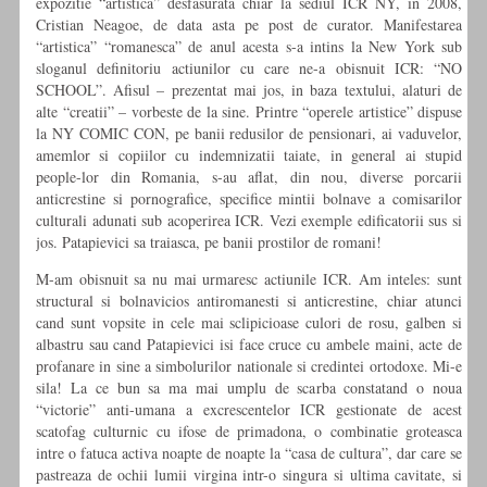
expozitie “artistica” desfasurata chiar la sediul ICR NY, in 2008,
Cristian Neagoe, de data asta pe post de curator. Manifestarea
“artistica” “romanesca” de anul acesta s-a intins la New York sub
sloganul definitoriu actiunilor cu care ne-a obisnuit ICR: “NO
SCHOOL”. Afisul – prezentat mai jos, in baza textului, alaturi de
alte “creatii” – vorbeste de la sine. Printre “operele artistice” dispuse
la NY COMIC CON, pe banii redusilor de pensionari, ai vaduvelor,
amemlor si copiilor cu indemnizatii taiate, in general ai stupid
people-lor din Romania, s-au aflat, din nou, diverse porcarii
anticrestine si pornografice, specifice mintii bolnave a comisarilor
culturali adunati sub acoperirea ICR. Vezi exemple edificatorii sus si
jos. Patapievici sa traiasca, pe banii prostilor de romani!
M-am obisnuit sa nu mai urmaresc actiunile ICR. Am inteles: sunt
structural si bolnavicios antiromanesti si anticrestine, chiar atunci
cand sunt vopsite in cele mai sclipicioase culori de rosu, galben si
albastru sau cand Patapievici isi face cruce cu ambele maini, acte de
profanare in sine a simbolurilor nationale si credintei ortodoxe. Mi-e
sila! La ce bun sa ma mai umplu de scarba constatand o noua
“victorie” anti-umana a excrescentelor ICR gestionate de acest
scatofag culturnic cu ifose de primadona, o combinatie groteasca
intre o fatuca activa noapte de noapte la “casa de cultura”, dar care se
pastreaza de ochii lumii virgina intr-o singura si ultima cavitate, si