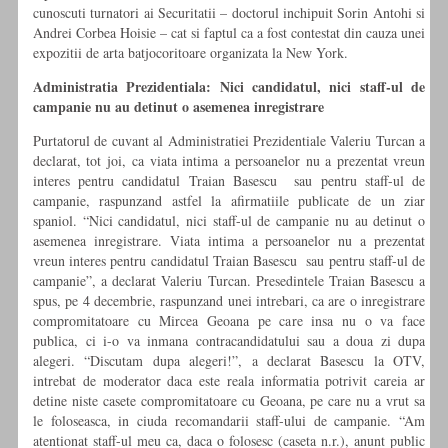
cunoscuti turnatori ai Securitatii – doctorul inchipuit Sorin Antohi si
Andrei Corbea Hoisie – cat si faptul ca a fost contestat din cauza unei
expozitii de arta batjocoritoare organizata la New York.
Administratia Prezidentiala: Nici candidatul, nici staff-ul de
campanie nu au detinut o asemenea inregistrare
Purtatorul de cuvant al Administratiei Prezidentiale Valeriu Turcan a
declarat, tot joi, ca viata intima a persoanelor nu a prezentat vreun
interes pentru candidatul Traian Basescu sau pentru staff-ul de
campanie, raspunzand astfel la afirmatiile publicate de un ziar
spaniol. “Nici candidatul, nici staff-ul de campanie nu au detinut o
asemenea inregistrare. Viata intima a persoanelor nu a prezentat
vreun interes pentru candidatul Traian Basescu sau pentru staff-ul de
campanie”, a declarat Valeriu Turcan. Presedintele Traian Basescu a
spus, pe 4 decembrie, raspunzand unei intrebari, ca are o inregistrare
compromitatoare cu Mircea Geoana pe care insa nu o va face
publica, ci i-o va inmana contracandidatului sau a doua zi dupa
alegeri. “Discutam dupa alegeri!”, a declarat Basescu la OTV,
intrebat de moderator daca este reala informatia potrivit careia ar
detine niste casete compromitatoare cu Geoana, pe care nu a vrut sa
le foloseasca, in ciuda recomandarii staff-ului de campanie. “Am
atentionat staff-ul meu ca, daca o folosesc (caseta n.r.), anunt public