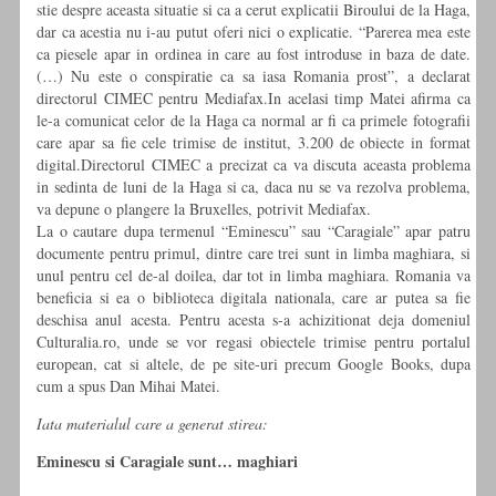
stie despre aceasta situatie si ca a cerut explicatii Biroului de la Haga,
dar ca acestia nu i-au putut oferi nici o explicatie. “Parerea mea este
ca piesele apar in ordinea in care au fost introduse in baza de date.
(…) Nu este o conspiratie ca sa iasa Romania prost”, a declarat
directorul CIMEC pentru Mediafax.In acelasi timp Matei afirma ca
le-a comunicat celor de la Haga ca normal ar fi ca primele fotografii
care apar sa fie cele trimise de institut, 3.200 de obiecte in format
digital.Directorul CIMEC a precizat ca va discuta aceasta problema
in sedinta de luni de la Haga si ca, daca nu se va rezolva problema,
va depune o plangere la Bruxelles, potrivit Mediafax.
La o cautare dupa termenul “Eminescu” sau “Caragiale” apar patru
documente pentru primul, dintre care trei sunt in limba maghiara, si
unul pentru cel de-al doilea, dar tot in limba maghiara. Romania va
beneficia si ea o biblioteca digitala nationala, care ar putea sa fie
deschisa anul acesta. Pentru acesta s-a achizitionat deja domeniul
Culturalia.ro, unde se vor regasi obiectele trimise pentru portalul
european, cat si altele, de pe site-uri precum Google Books, dupa
cum a spus Dan Mihai Matei.
Iata materialul care a generat stirea:
Eminescu si Caragiale sunt… maghiari