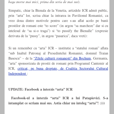
baga morse mai mici, prima din seria de mai sus
).
Simpatic, chiar la Bienala de la Venetia, artizdele ICR admit public,
prin “arta” lor, scrisa chiar la intrarea in Pavilionul Romaniei, ca
vreo doua dintre motivele pentru care s-au aflat acolo pe banii
prostilor de romani este “to score” (in argou “sa marcheze” dar si cu
intelesul de “sa si-o traga”) si “to pussify the Bienalle” (expresie
derivata de la “pussy”, in argou “pasarica”, daca vreti):
Si un remember cu “arta” ICR – institutie a “statului roman” aflata
“sub Inaltul Patronaj al Presedintelui Romaniei, domnul Traian
Basescu” – de la
“Zilele culturii romanesti” din Bochum
, Germania,
“arta” sponsorizata de prostii de romani prin Programul Cantemir al
ICR,
criticat, pe buna dreptate, de Coalitia Sectorului Cultural
Independent
:
UPDATE: Facebook a interzis “arta” ICR
Facebook-ul a interzis “arta” ICR a lui Patapievici. S-a
intamplat ce scriam mai sus. Astia chiar nu inteleg “arta”! :)))