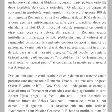
un homosexual batran si libidinos, supurand masiv pe toate orificiile
dupa joculetele de-a casuta soricelului. O adunatura de degenerati
conceputi in eprubetele kominternului, inca de acum aproape 100 de
ani, ingroapa Romania si viitorul ei cultural zi de zi. ICR a devenit o
a doua agentura anti-Romania, ca anvergura distructiva, dupa cea
oficiala, a fostului KGB. Inlocuind valorile romanesti cu buruieni
otravitoare, ceea ce a retezat din radacini in Romania aceasta
institutie antiromaneasca de stat, platita din banutul vaduvei si al
sarmanului pensionar, de cand este condusa de acest maimutoi cu
papion, nu va mai putea fi refacut, dupa parerea mea, nici in alti 20
de ani, daca ar mai fi sa ni-i ofere, ca “stupid people” ce suntem,
tartorul acestei gasti subumane, “profetul Pro Tv” de Damaroaia, a
carui sotie l-a “acuzat public” si condamnat la moarte pe maresalul
Ion Antonescu.
Dar iata, din cand in cand, scarbele cu chip de om mai trantesc cate o
porcarie care impute toate Romania, chiar si, sau mai ales, de peste
Ocean. E vorba de ICR – New York, locul unde gasim, de exemplu,
o lepadatura ca Tismaneanu cantandu-i osanale plagiatorului in serie
Andrei Ujica, pregatit sa faca – din nou! – turul Americii cu
filmarile furate din Arhiva Nationala – munca de o viata a unor
oameni total ignorati – si insailate sub un titlu ordinar:
“Autobiografia lui Nicolae Ceausescu”. E bine sa profiti, si dupa 20