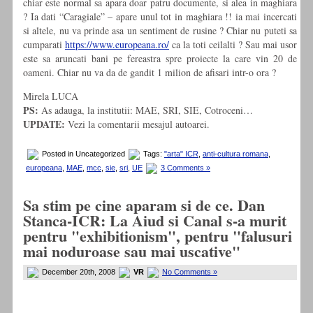
chiar este normal sa apara doar patru documente, si alea in maghiara
? Ia dati “Caragiale” – apare unul tot in maghiara !! ia mai incercati
si altele, nu va prinde asa un sentiment de rusine ? Chiar nu puteti sa
cumparati
https://www.europeana.ro/
ca la toti ceilalti ? Sau mai usor
este sa aruncati bani pe fereastra spre proiecte la care vin 20 de
oameni. Chiar nu va da de gandit 1 milion de afisari intr-o ora ?
Mirela LUCA
PS:
As adauga, la institutii: MAE, SRI, SIE, Cotroceni…
UPDATE:
Vezi la comentarii mesajul autoarei.
Posted in Uncategorized
Tags:
"arta" ICR
,
anti-cultura romana
,
europeana
,
MAE
,
mcc
,
sie
,
sri
,
UE
3 Comments »
Sa stim pe cine aparam si de ce. Dan
Stanca-ICR: La Aiud si Canal s-a murit
pentru "exhibitionism", pentru "falusuri
mai noduroase sau mai uscative"
December 20th, 2008
VR
No Comments »