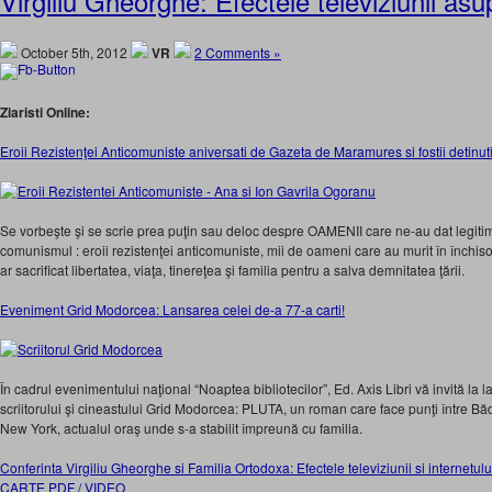
Virgiliu Gheorghe: Efectele televiziunii as
October 5th, 2012
VR
2 Comments »
Ziaristi Online:
Eroii Rezistenţei Anticomuniste aniversati de Gazeta de Maramures si fostii detinuti 
Se vorbeşte şi se scrie prea puţin sau deloc despre OAMENII care ne-au dat legit
comunismul : eroii rezistenţei anticomuniste, mii de oameni care au murit în închiso
ar sacrificat libertatea, viaţa, tinereţea şi familia pentru a salva demnitatea ţării.
Eveniment Grid Modorcea: Lansarea celei de-a 77-a carti!
În cadrul evenimentului naţional “Noaptea bibliotecilor”, Ed. Axis Libri vă invită la l
scriitorului şi cineastului Grid Modorcea: PLUTA, un roman care face punţi între Bădăl
New York, actualul oraş unde s-a stabilit împreună cu familia.
Conferinta Virgiliu Gheorghe si Familia Ortodoxa: Efectele televiziunii si internetul
CARTE PDF / VIDEO