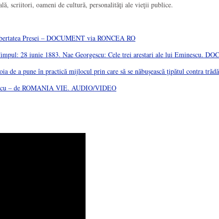
uală, scriitori, oameni de cultură, personalităţi ale vieţii publice.
ibertatea Presei – DOCUMENT via RONCEA RO
ul Timpul: 28 iunie 1883. Nae Georgescu: Cele trei arestari ale lui Eminescu
a de a pune în practică mijlocul prin care să se năbuşească ţipătul contra trădări
Eminescu – de ROMANIA VIE. AUDIO/VIDEO