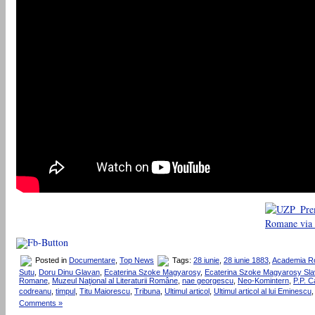
Posted in
Documentare
,
Top News
Tags:
28 iunie
,
28 iunie 1883
,
Academia 
Sutu
,
Doru Dinu Glavan
,
Ecaterina Szoke Magyarosy
,
Ecaterina Szoke Magyarosy Slav
Romane
,
Muzeul Naţional al Literaturii Române
,
nae georgescu
,
Neo-Komintern
,
P.P. C
codreanu
,
timpul
,
Titu Maiorescu
,
Tribuna
,
Ultimul articol
,
Ultimul articol al lui Eminescu
Comments »