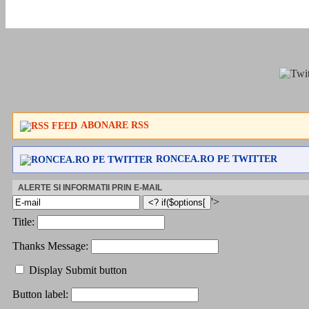
ABONARE RSS
RONCEA.RO PE TWITTER
ALERTE SI INFORMATII PRIN E-MAIL
'>
Title:
Thanks Message:
Display Submit button
Button label: