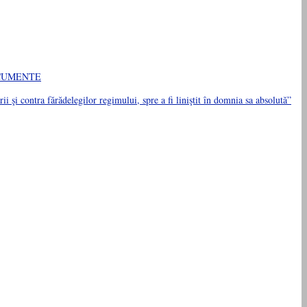
. DOCUMENTE
i şi contra fărădelegilor regimului, spre a fi liniştit în domnia sa absolută”