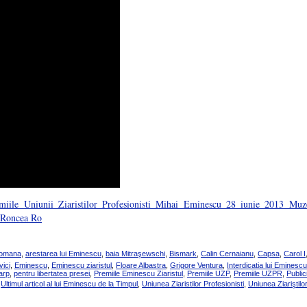
Romana
,
arestarea lui Eminescu
,
baia Mitraşewschi
,
Bismark
,
Calin Cernaianu
,
Capsa
,
Carol I
ici
,
Eminescu
,
Eminescu ziaristul
,
Floare Albastra
,
Grigore Ventura
,
Interdicatia lui Eminescu
arp
,
pentru libertatea presei
,
Premiile Eminescu Ziaristul
,
Premiile UZP
,
Premiile UZPR
,
Public
,
Ultimul articol al lui Eminescu de la Timpul
,
Uniunea Ziaristilor Profesionisti
,
Uniunea Ziariştilo