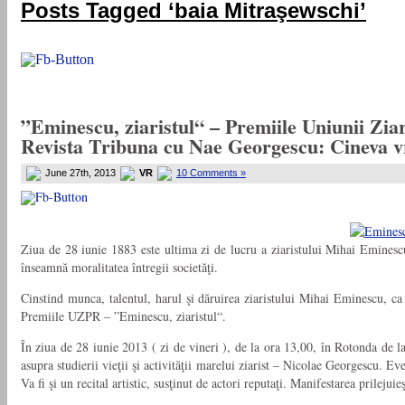
Posts Tagged ‘baia Mitraşewschi’
”Eminescu, ziaristul“ – Premiile Uniunii Ziar
Revista Tribuna cu Nae Georgescu: Cineva v
June 27th, 2013
VR
10 Comments »
Ziua de 28 iunie 1883 este ultima zi de lucru a ziaristului Mihai Eminescu,
înseamnă moralitatea întregii societăţi.
Cinstind munca, talentul, harul şi dăruirea ziaristului Mihai Eminescu, c
Premiile UZPR – ”Eminescu, ziaristul“.
În ziua de 28 iunie 2013 ( zi de vineri ), de la ora 13,00, în Rotonda de 
asupra studierii vieţii şi activităţii marelui ziarist – Nicolae Georgescu.
Va fi şi un recital artistic, susţinut de actori reputaţi. Manifestarea prilejuie