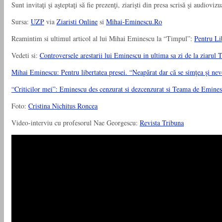
Sunt invitaţi şi aşteptaţi să fie prezenţi, ziarişti din presa scrisă şi audioviz
Sursa:
UZP
via
Ziaristi Online
si
Mihai-Eminescu.Ro
Reamintim si ultimul articol al lui Mihai Eminescu la “Timpul”:
Pentru L
Vedeti si:
Controversele arestarii lui Eminescu in ultima sa zi de la ziar
Mihai Eminescu: Pentru libertatea presei. “Neapărat dar că se simţea şi nevoi
“Criticilor mei”: Eminescu des cenzurat si dezcenzurat si Teama de 
Foto:
Cristina Nichitus Roncea
Video-interviu cu profesorul Nae Georgescu:
Revista Tribuna