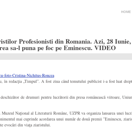
HOME
istilor Profesionisti din Romania. Azi, 28 Iunie
rea sa-l puna pe foc pe Eminescu. VIDEO
 în redacţia „Timpul”. A fost ziua când temutului publicist i-a fost luat drept
a deschizător de drumuri pentru lucrătorii din presa românească viitoare, Uniu
la Muzeul Naţional al Literaturii Române, UZPR va organiza lansarea unei lucră
 Evenimentul mai cuprinde acordarea unui număr de două premii ”Eminescu, ziarist
şte evocări din viaţa ziaristului.