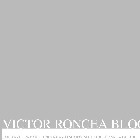
VICTOR RONCEA BLO
„ADEVARUL RAMANE, ORICARE AR FI SOARTA SLUJITORILOR SAI" – GH. I. B.