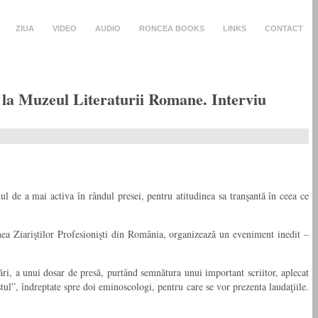
ZIUA
VIDEO
AUDIO
RONCEA BOOKS
LINKS
CONTACT
, la Muzeul Literaturii Romane. Interviu
ul de a mai activa în rândul presei, pentru atitudinea sa tranşantă în ceea ce
nea Ziariştilor Profesionişti din România, organizează un eveniment inedit –
ri, a unui dosar de presă, purtând semnătura unui important scriitor, aplecat
ul”, îndreptate spre doi eminoscologi, pentru care se vor prezenta laudaţiile.