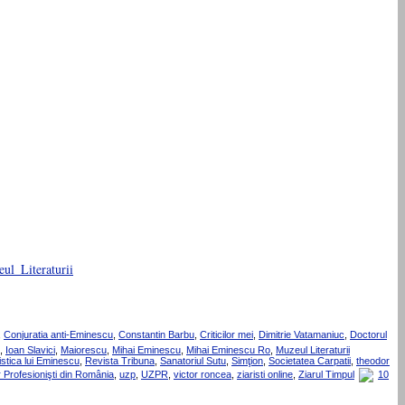
,
Conjuratia anti-Eminescu
,
Constantin Barbu
,
Criticilor mei
,
Dimitrie Vatamaniuc
,
Doctorul
,
Ioan Slavici
,
Maiorescu
,
Mihai Eminescu
,
Mihai Eminescu Ro
,
Muzeul Literaturii
istica lui Eminescu
,
Revista Tribuna
,
Sanatoriul Sutu
,
Simţion
,
Societatea Carpatii
,
theodor
r Profesionişti din România
,
uzp
,
UZPR
,
victor roncea
,
ziaristi online
,
Ziarul Timpul
10