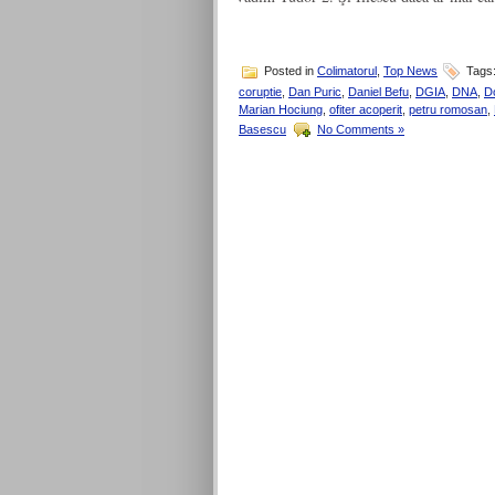
Posted in
Colimatorul
,
Top News
Tags
coruptie
,
Dan Puric
,
Daniel Befu
,
DGIA
,
DNA
,
D
Marian Hociung
,
ofiter acoperit
,
petru romosan
,
Basescu
No Comments »