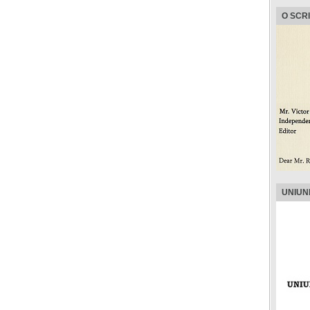
O SCR
UNIUN