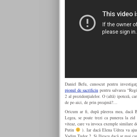
Daniel Befu, cunoscut pentru investiga
pionul de sacrificiu
pentru salvarea “Regin
2 al prezidenţialelor. O (altă) ipoteză, c
de pe-aici, de prin preajmă?…
Oricum ar fi, după părerea mea, dacă Bă
Legea, se poate trezi ca punerea la zid 
viteaz, care va invoca exemple similare de
Putin
). Iar dacă Elena Udrea va ajung
Vadim Tudor 2. Şi Iliescu dacă ar mai ca