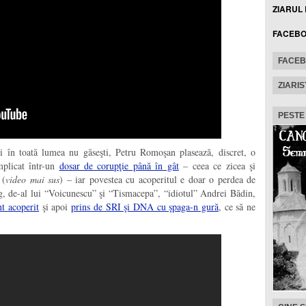
ZIARUL
FACEB
FACE
ZIARIS
PESTE
ti în toată lumea nu găseşti, Petru Romoşan plasează, discret, o
plicat într-un
dosar de corupţie până în gât
– ceea ce zicea şi
(
video mai sus
) – iar povestea cu acoperitul e doar o perdea de
g, de-al lui “Voicunescu” şi “Tismacepa”, “idiotul” Andrei Bădin,
t acoperit
şi apoi
prins de SRI şi DNA cu şpaga-n gură
, ce să ne