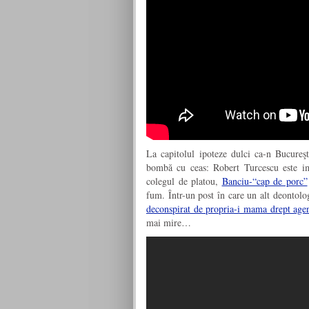
La capitolul ipoteze dulci ca-n Bucureş
bombă cu ceas: Robert Turcescu este im
colegul de platou,
Banciu-“cap de porc”
fum. Într-un post în care un alt deontolo
deconspirat de propria-i mama drept agen
mai mire…