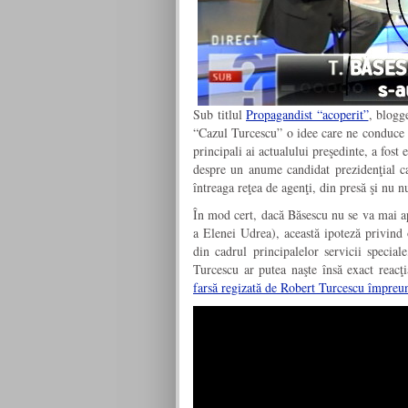
Sub titlul
Propagandist “acoperit”
, blogg
“Cazul Turcescu” o idee care ne conduce c
principali ai actualului preşedinte, a fost
despre un anume candidat prezidenţial car
întreaga reţea de agenţi, din presă şi nu 
În mod cert, dacă Băsescu nu se va mai a
a Elenei Udrea), această ipoteză privind o
din cadrul principalelor servicii special
Turcescu ar putea naşte însă exact reacţ
farsă regizată de Robert Turcescu împreu