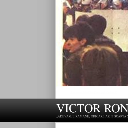
VICTOR RO
„ADEVARUL RAMANE, ORICARE AR FI SOARTA SLU