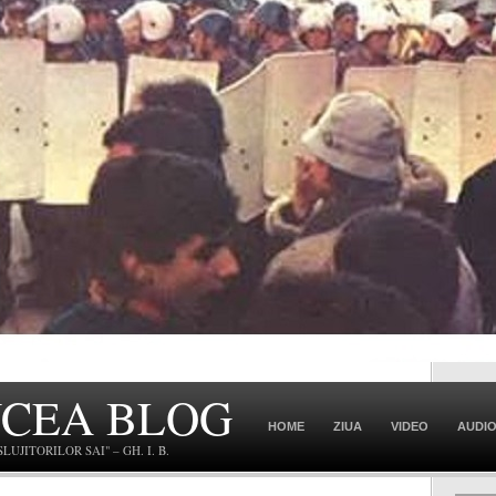
NCEA BLOG
HOME
ZIUA
VIDEO
AUDI
JITORILOR SAI" – GH. I. B.
CONTACT