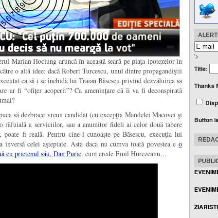
ALERTE
'>
erul Marian Hociung aruncă în această seară pe piaţa ipotezelor în
Title:
ătre o altă idee: dacă Robert Turcescu, unul dintre propagandiştii
 executat ca să i se închidă lui Traian Băsescu privind dezvăluirea sa
Thanks 
e ar fi “ofiţer acoperit”? Ca ameninţare că îi va fi deconspirată
numai?
Disp
puca să dezbrace vreun candidat (cu excepţia Mandelei Macovei şi
Button l
 răfuială a serviciilor, sau a anumitor fideli ai celor două tabere
e, poate fi reală. Pentru cine-l cunoaşte pe Băsescu, execuţia lui
REDAC
ia inversă celei aşteptate. Asta daca nu cumva toată povestea e
o
nă cu prietenul său, Dan Puric
, cum crede Emil Hurezeanu…
PUBLIC
EVENIM
EVENIME
ZIARIST