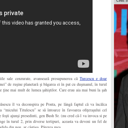
CINE 
ţiile sale cenzurate, avansează presupunerea că
Turcescu e doar
ei” de ruşine planetară şi băgarea ei în pat cu duşmanul, în turul
are ţine mai mult de lumea şahiştilor. Care erau aia mai buni la şah
sescu îl va deconspira pe Ponta, pe lângă faptul că va încălca
a “micului Titulescu” se să întoarce în favoarea ofiţeraşului cel
 foşti ajunşi presedinti, gen Bush Sr. (nu cred că-l va invoca si pe
e în turul 2, prin diverse tertipuri, aceasta va deveni un fel de
ndida din nou, ar câştiga. Părerea mea…