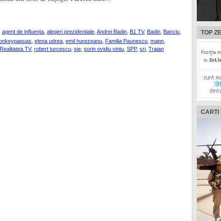
:
agent de influenta
,
alegeri prezidentiale
,
Andrei Badin
,
B1 TV
,
Badin
,
Banciu
,
TOP ZE
onkeypapuas
,
elena udrea
,
emil hurezeanu
,
Familia Paunescu
,
mapn
,
Realitatea TV
,
robert turcescu
,
sie
,
sorin ovidiu vintu
,
SPP
,
sri
,
Traian
CARTI