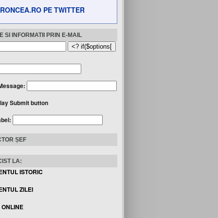
RONCEA.RO PE TWITTER
 SI INFORMATII PRIN E-MAIL
Message:
lay Submit button
abel:
TOR ȘEF
IST LA:
ENTUL ISTORIC
NTUL ZILEI
I ONLINE