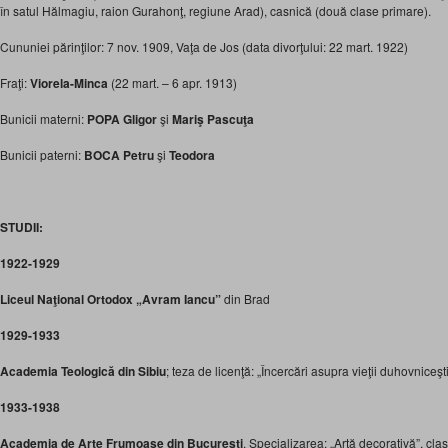
în satul Hălmagiu, raion Gurahonţ, regiune Arad), casnică (două clase primare).
Cununiei părinţilor: 7 nov. 1909, Vaţa de Jos (data divorţului: 22 mart. 1922)
Fraţi:
Viorela-Minca
(22 mart. – 6 apr. 1913)
Bunicii materni:
POPA Gligor
şi
Mariş Pascuţa
Bunicii paterni:
BOCA Petru
şi
Teodora
STUDII:
1922-1929
Liceul Naţional Ortodox „Avram Iancu”
din Brad
1929-1933
Academia Teologică din Sibiu
; teza de licenţă: „Încercări asupra vieţii duhovniceşti
1933-1938
Academia de Arte Frumoase din Bucureşti
. Specializarea: „Artă decorativă”, cl