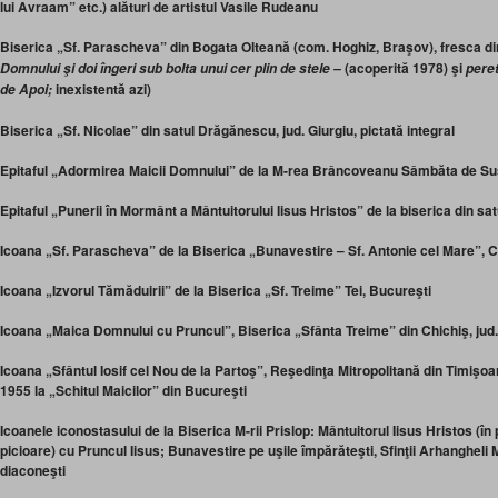
lui Avraam” etc.) alături de artistul Vasile Rudeanu
Biserica „Sf. Parascheva” din Bogata Olteană (com. Hoghiz, Braşov), fresca din
(
acoperită 1978) şi
Domnului şi doi îngeri sub bolta unui cer plin de stele –
peret
inexistentă azi)
de Apoi;
Biserica „Sf. Nicolae” din satul Drăgănescu, jud. Giurgiu, pictată integral
Epitaful „Adormirea Maicii Domnului” de la M-rea Brâncoveanu Sâmbăta de Su
Epitaful „Punerii în Mormânt a Mântuitorului Iisus Hristos” de la biserica din s
Icoana „Sf. Parascheva” de la Biserica „Bunavestire – Sf. Antonie cel Mare”, 
Icoana „Izvorul Tămăduirii” de la Biserica „Sf. Treime” Tei, Bucureşti
Icoana „Maica Domnului cu Pruncul”, Biserica „Sfânta Treime” din Chichiş, ju
Icoana „Sfântul Iosif cel Nou de la Partoş”, Reşedinţa Mitropolitană din Timişoa
1955 la „Schitul Maicilor” din Bucureşti
Icoanele iconostasului de la Biserica M-rii Prislop: Mântuitorul Iisus Hristos (în
picioare) cu Pruncul Iisus; Bunavestire pe uşile împărăteşti, Sfinţii Arhangheli Mi
diaconeşti