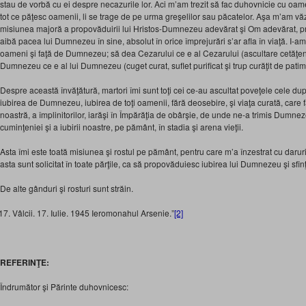
stau de vorbă cu ei despre necazurile lor. Aci m’am trezit să fac duhovnicie cu oam
tot ce păţesc oamenii, li se trage de pe urma greşelilor sau păcatelor. Aşa m’am văzu
misiunea majoră a propovăduirii lui Hristos-Dumnezeu adevărat şi Om adevărat, prec
aibă pacea lui Dumnezeu în sine, absolut în orice împrejurări s’ar afla în viaţă. I-am 
oameni şi faţă de Dumnezeu; să dea Cezarului ce e al Cezarului (ascultare cetăţenea
Dumnezeu ce e al lui Dumnezeu (cuget curat, suflet purificat şi trup curăţit de patimi
Despre această învăţătură, martori îmi sunt toţi cei ce-au ascultat poveţele cele d
iubirea de Dumnezeu, iubirea de toţi oamenii, fără deosebire, şi viaţa curată, care 
noastră, a împlinitorilor, iarăşi în Împărăţia de obârşie, de unde ne-a trimis Dumne
cuminţeniei şi a iubirii noastre, pe pământ, în stadia şi arena vieţii.
Asta îmi este toată misiunea şi rostul pe pământ, pentru care m’a înzestrat cu darur
asta sunt solicitat în toate părţile, ca să propovăduiesc iubirea lui Dumnezeu şi sfin
De alte gânduri şi rosturi sunt străin.
Vâlcii. 17. Iulie. 1945 Ieromonahul Arsenie.”
[2]
REFERINŢE:
Îndrumător şi Părinte duhovnicesc: