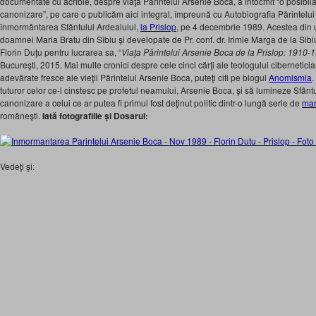
documentate cu acribie, despre viaţa Părintelui Arsenie Boca, a întocmit “o posibil
canonizare”, pe care o publicăm aici integral, împreună cu Autobiografia Părintelui 
înmormântarea Sfântului Ardealului,
la Prislop
, pe 4 decembrie 1989. Acestea din u
doamnei Maria Bratu din Sibiu şi developate de Pr. conf. dr. Irimie Marga de la Sibiu,
Florin Duţu pentru lucrarea sa, “
Viaţa Părintelui Arsenie Boca de la Prislop: 1910-
Bucureşti, 2015. Mai multe cronici despre cele cinci cărţi ale teologului cibernetici
adevărate fresce ale vieţii Părintelui Arsenie Boca, puteţi citi pe blogul
Anomismia
.
tuturor celor ce-l cinstesc pe profetul neamului, Arsenie Boca, şi să lumineze Sfân
canonizare a celui ce ar putea fi primul fost deţinut politic dintr-o lungă serie de
mart
româneşti.
Iată fotografiile şi Dosarul:
Vedeţi şi: