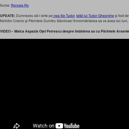
Sursa:
Roncea Ro
UPDATE:
Dumnezeu să-l ierte pe
nea Ilie Tudor
,
tatăl lui Tudor Gheorghe
şi fost de
Nichifor Crainic şi Părintele Dumitru Staniloae! Înmormântarea sa va avea loc luni
VIDEO – Maica Aspazia Oţel Petrescu despre întâlnirea sa cu Părintele Arsenie