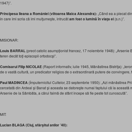
1947)”.
Principesa Ileana a României (viitoarea Maica Alexandra):
„Când ea a plecat di
în care îmi scria că îmi mulţumeşte, întrucât
am fost o lumină în viaţa ei
(s.n.)”.
MISIONAR:
Louis BARRAL
(preot catolic asumpţionist francez, 17 noiembrie 1948): „Arsenie 
teren decât toţi episcopii ortodocşi”.
Comisarul Filip NICOLAE
(Raport informativ, iulie 1945, Mănăstirea Bistriţa): „I
de o vastă cultură, un predicator religios de o extraordinară putere de convingere, fi
Paul MADINCEA
(Împuternicitul Cultelor, 23 septembrie 1950): „Azi mănăstirea Pri
cercetată din Ardeal şi Banat şi aceasta se datoreşte numai faptului că la această m
Arsenie de la Sâmbăta, a cărui faimă de sfânt începe să fie peste tot cunoscută”.
MIT:
Lucian BLAGA (Cluj, sfârşitul anilor ’40):