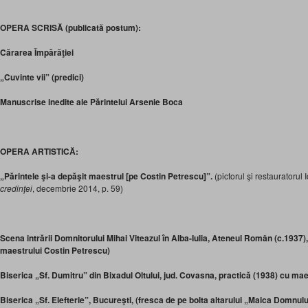
OPERA SCRISĂ (publicată postum):
Cărarea Împărăţiei
„Cuvinte vii” (predici)
Manuscrise inedite ale Părintelui Arsenie Boca
OPERA ARTISTICĂ:
„Părintele şi-a depăşit maestrul
[pe Costin Petrescu]”.
(pictorul şi restauratorul
credinţei
, decembrie 2014, p. 59)
Scena intrării Domnitorului Mihai Viteazul în Alba-Iulia, Ateneul Român (c.1937)
maestrului Costin Petrescu)
Biserica „Sf. Dumitru” din Bixadul Oltului, jud. Covasna, practică (1938) cu ma
Biserica „Sf. Elefterie”, Bucureşti, (fresca de pe bolta altarului „Maica Domnulu