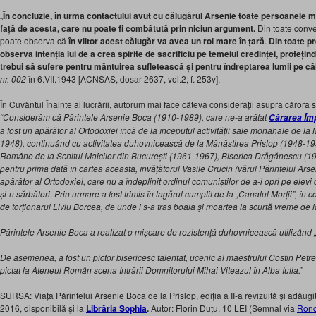
„
În concluzie, în urma contactului avut cu călugărul Arsenie toate persoanele 
față de acesta, care nu poate fi combătută prin niciun argument.
Din toate conve
poate observa că
în viitor acest călugăr va avea un rol mare în țară
.
Din toate pr
observa intenția lui de a crea spirite de sacrificiu pe temeiul credinței, profeți
trebui să sufere pentru mântuirea sufletească și pentru îndreptarea lumii pe că
nr. 002
în 6.VII.1943 [ACNSAS, dosar 2637, vol.2, f. 253v].
În Cuvântul Înainte al lucrării, autorum mai face câteva consideraţii asupra cărora s
“Considerăm că Părintele Arsenie Boca (1910-1989), care ne-a arătat
Cărarea Îm
a fost un apărător al Ortodoxiei încă de la începutul activității sale monahale de 
1948), continuând cu activitatea duhovnicească de la Mănăstirea Prislop (1948-1959
Române de la Schitul Maicilor din București (1961-1967), Biserica Drăgănescu (1
pentru prima dată în cartea aceasta, învățătorul Vasile Crucin (vărul Părintelui Ar
apărător al Ortodoxiei, care nu a îndeplinit ordinul comuniștilor de a-i opri pe elevi
și-n sărbători. Prin urmare a fost trimis în lagărul cumplit de la „Canalul Morții”, î
de torționarul Liviu Borcea, de unde i s-a tras boala și moartea la scurtă vreme de l
Părintele Arsenie Boca a realizat o mișcare de rezistență duhovnicească utilizând 
De asemenea, a fost un pictor bisericesc talentat, ucenic al maestrului Costin Pet
pictat la Ateneul Român scena Intrării Domnitorului Mihai Viteazul în Alba Iulia.”
SURSA: Viața Părintelui Arsenie Boca de la Prislop, ediția a II-a revizuită și adăugi
2016, disponibilă şi la
Librăria Sophia
.
Autor: Florin Duțu. 10 LEI (Semnal via
Ron