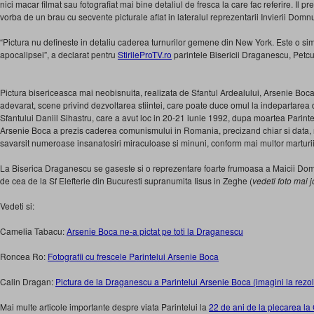
nici macar filmat sau fotografiat mai bine detaliul de fresca la care fac referire. Il pre
vorba de un brau cu secvente picturale aflat in lateralul reprezentarii Invierii Domnu
“Pictura nu defineste in detaliu caderea turnurilor gemene din New York. Este o sim
apocalipsei”, a declarat pentru
StirileProTV.ro
parintele Bisericii Draganescu, Petc
Pictura bisericeasca mai neobisnuita, realizata de Sfantul Ardealului, Arsenie Boc
adevarat, scene privind dezvoltarea stiintei, care poate duce omul la indepartar
Sfantului Daniil Sihastru, care a avut loc in 20-21 iunie 1992, dupa moartea Parinte
Arsenie Boca a prezis caderea comunismului in Romania, precizand chiar si data, 
savarsit numeroase insanatosiri miraculoase si minuni, conform mai multor marturii
La Biserica Draganescu se gaseste si o reprezentare foarte frumoasa a Maicii Dom
de cea de la Sf Elefterie din Bucuresti supranumita Iisus in Zeghe (
vedeti foto mai j
Vedeti si:
Camelia Tabacu:
Arsenie Boca ne-a pictat pe toti la Draganescu
Roncea Ro:
Fotografii cu frescele Parintelui Arsenie Boca
Calin Dragan:
Pictura de la Draganescu a Parintelui Arsenie Boca (imagini la rezo
Mai multe articole importante despre viata Parintelui la
22 de ani de la plecarea la 