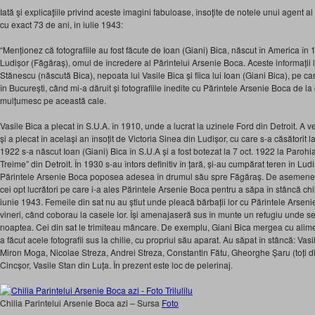
Iată şi explicaţiile privind aceste imagini fabuloase, însoţite de notele unui agent a
cu exact 73 de ani, in iulie 1943:
“Menționez că fotografiile au fost făcute de Ioan (Giani) Bica, născut în America în 19
Ludișor (Făgăraș), omul de încredere al Părintelui Arsenie Boca. Aceste informați
Stănescu (născută Bica), nepoata lui Vasile Bica și fiica lui Ioan (Giani Bica), pe c
în București, când mi-a dăruit și fotografiile inedite cu Părintele Arsenie Boca de la 
mulțumesc pe această cale.
Vasile Bica a plecat în S.U.A. în 1910, unde a lucrat la uzinele Ford din Detroit. A v
și a plecat în același an însoțit de Victoria Sinea din Ludișor, cu care s-a căsătorit l
1922 s-a născut Ioan (Giani) Bica în S.U.A și a fost botezat la 7 oct. 1922 la Par
Treime” din Detroit. În 1930 s-au întors definitiv în țară, și-au cumpărat teren în Lud
Părintele Arsenie Boca poposea adesea în drumul său spre Făgăraș. De asemenea, 
cei opt lucrători pe care i-a ales Părintele Arsenie Boca pentru a săpa în stâncă ch
iunie 1943. Femeile din sat nu au știut unde pleacă bărbații lor cu Părintele Arsen
vineri, când coborau la casele lor. Își amenajaseră sus în munte un refugiu unde
noaptea. Cei din sat le trimiteau mâncare. De exemplu, Giani Bica mergea cu alime
a făcut acele fotografii sus la chilie, cu propriul său aparat. Au săpat în stâncă: Vasil
Miron Moga, Nicolae Streza, Andrei Streza, Constantin Fătu, Gheorghe Șaru (toți d
Cincșor, Vasile Stan din Luța. În prezent este loc de pelerinaj.
Chilia Parintelui Arsenie Boca azi – Sursa
Foto