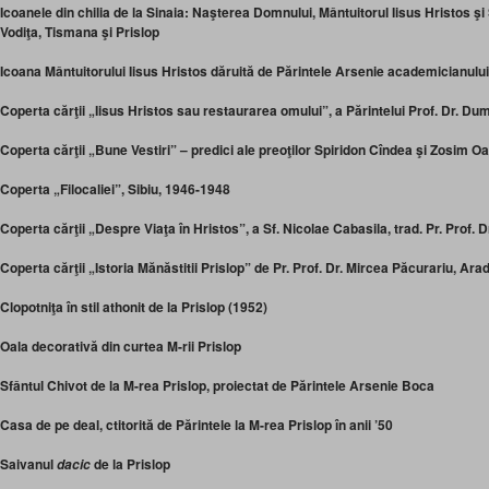
Icoanele din chilia de la Sinaia: Naşterea Domnului, Mântuitorul Iisus Hristos şi 
Vodiţa, Tismana şi Prislop
Icoana Mântuitorului Iisus Hristos dăruită de Părintele Arsenie academicianului
Coperta cărţii „Iisus Hristos sau restaurarea omului”, a Părintelui Prof. Dr. Dum
Coperta cărţii „Bune Vestiri” – predici ale preoţilor Spiridon Cîndea şi Zosim Oa
Coperta „Filocaliei”, Sibiu, 1946-1948
Coperta cărţii „Despre Viaţa în Hristos”, a Sf. Nicolae Cabasila, trad. Pr. Prof.
Coperta cărţii „Istoria Mănăstitii Prislop” de Pr. Prof. Dr. Mircea Păcurariu, Ara
Clopotniţa în stil athonit de la Prislop (1952)
Oala decorativă din curtea M-rii Prislop
Sfântul Chivot de la M-rea Prislop, proiectat de Părintele Arsenie Boca
Casa de pe deal, ctitorită de Părintele la M-rea Prislop în anii ’50
Saivanul
de la Prislop
dacic