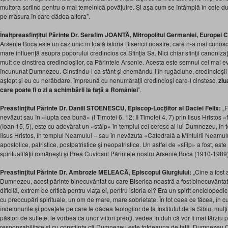
multora scriind pentru o mai temeinică povăţuire. Şi aşa cum se întâmplă în cele d
pe măsura în care dădea altora”.
Înaltpreasfinţitul Părinte Dr. Serafim JOANTĂ, Mitropolitul Germaniei, Europei 
Arsenie Boca este un caz unic în toată istoria Bisericii noastre, care n-a mai cunosc
mare influenţă asupra poporului credincios ca Sfinţia Sa. Nici chiar sfinţii canoniza
mult de cinstirea credincioşilor, ca Părintele Arsenie. Acesta este semnul cel mai evi
încununat Dumnezeu. Cinstindu-l ca sfânt şi chemându-l în rugăciune, credincioşii 
aştept şi eu cu nerăbdare, împreună cu nenumăraţii credincioşi care-l cinstesc,
ziu
care poate fi o zi a schimbării la faţă a României
”.
Preasfinţitul Părinte Dr. Daniil STOENESCU, Episcop-Locţiitor al Daciei Felix:
„F
nevăzut sau în «lupta cea bună» (I Timotei 6, 12; II Timotei 4, 7) prin Iisus Hristos
(Ioan 15, 5), este cu adevărat un «stâlp» în templul cel ceresc al lui Dumnezeu, în t
Iisus Hristos, în templul Neamului – sau în nevăzuta «Catedrală a Mîntuirii Neamului
apostolice, patristice, postpatristice şi neopatristice. Un astfel de «stîlp» a fost, este 
spiritualităţii româneşti şi Prea Cuviosul Părintele nostru Arsenie Boca (1910-1989)
Preasfinţitul Părinte Dr. Ambrozie MELEACĂ, Episcopul Giurgiului:
„Cine a fost 
Dumnezeu, acest părinte binecuvântat cu care Biserica noastră a fost binecuvântat
dificilă, extrem de critică pentru viaţa ei, pentru istoria ei? Era un spirit enciclopedi
cu preocupări spirituale, un om de mare, mare sobrietate. În tot ceea ce făcea, în cu
îndemnurile şi poveţele pe care le dădea teologilor de la Institutul de la Sibiu, mulţi
păstori de suflete, le vorbea ca unor viitori preoţi, vedea în duh că vor fi mai târziu
responsabilitate şi cu conştiinţa că Dumnezeu este totdeauna de faţă, Dumnezeu Ce