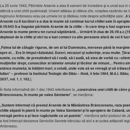
La 25 iunie 1943, Părintele Arsenie a ales 8 oameni de încredere și a urcat sus în
stâncă a unei chilii pustnicești. Uneori stăteau și câteva zile, noaptea cazându-se 
regimului Antonescu erau pe urmele lor și dădeau note despre activitățile sale: „
4.
Arsenie cu 8 lucrători s-a dus la munte să continue lucrul chiliei sale în apr
6.VII.943 S-a înapoiat părintele Arsenie de la chilie – în care timp a fost supra
Arsenie la munte pentru tot cursul săptămânii… Urmărit în ziua de 26.VII a.c.[19
deplasat de la chilie și nici nu a luat contact cu alte persoane afară de cei 6 lucr
„
Faima lui de călugăr riguros, de om al lui Dumnezeu, mersese până la margin
spre el… Era în timpul războiului. Dureri, necazuri şi suferinţe, erau multe. Ţăran
sutele, cu miile, de pretutindeni să-l vadă, să-l audă, să stea de vorbă cu «sfân
mulţimilor drept, cunoscător al tainelor omului şi făcător de minuni… Pentru s
stânca muntelui, la înălțimi mari, o celulă, unde voia să se retragă și să trăiasc
Iulian” – profesor la Institutul Teologic din Sibiu –
, 4 febr.1964, M.A.I. Sibiu
;
Notă
2637, vol. 1, f. 162.
].
În Nota informativă din 1 dec.1943 referitoare la
„construirea unei chilii de către
Brâncoveanu, în munte pe valea Sâmbetei”
, se menționa:
„Suntem informați că preotul Arsenie de la Mănăstirea Brâncoveanu, raza postu
chilie săpată în piatră în munte pe Valea Sâmbetei și în apropiere de Cabană, 
retragă pentru a-și face rugăciunile ca un pustnic”
, menționa șeful postului de Ja
a fost întrerupt deoarece Serviciile Secrete bănuiau că aici s-ar putea adăposti legi
Antonescu.