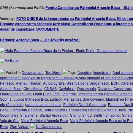
Pentru Canonizarea Părintelui Arsenie Boca – Sfânt
Citiţi şi semnaţi aici Petitia
Vedeţi şi:
FOTO UNICE de la înmormântarea Părintelui Arsenie Boca. Mii de român
Române canonizarea Sfântului Ardealului. Cercetătorul Florin Duţu a întocmit o 
dosar de canonizare. DOCUMENTE
Părintele Arsenie Boca – „Un Tovarăş nevăzut”
Posted in
Documentare
,
Top News
Tags:
America
,
Anomismia
,
Anul comemor
apărătorilor Ortodoxiei în timpul comunismului și Anul omagial al iconarilor şi pictori
Petrescu
,
Ateneul Roman
,
Autobiografie
,
Biserica de la Draganescu
,
BOR
,
Cărarea
Arsenie Boca
,
Civic Media
,
CNSAS
,
Cuvinte vii
,
Documente
,
Dosar de Canonizare
Floare Alba de Colt
,
Florin Dutu
,
Foto
,
Fotografii
,
Inmormantarea Parintelui Arseni
Sophia
,
Lucica Stănescu Bica
,
Ludisor
,
Manastirea Brancoveanu
,
Manastirea Prisl
nichifor crainic
,
parintele arsenie boca
,
Parintele Daniil Stoenescu
,
Parintele Dumit
Parvu
,
Patriarhia Romana
,
Petiţia pentru Canonizarea Părintelui Arsenie Boca
,
Pri
Securitatea
,
Sf Elefterie
,
Sfantul Ardealului
,
Sfantul Sinod
,
sfintii inchisorilor
,
Sinaia
Vata de Sus
,
Viata Parintelui Arsenie Boca
,
Viața Părintelui Arsenie Boca de la Pr
Boka
,
Zian Valean
No Comments »