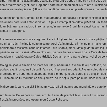
cină. Trei ani am stat la internat, ca să fie o garanţie pentru mine că nu mă ocup cu
acolo mai veneau şi studenţi legionari care ne chemau cu ei. Nu m-am dus niciodat
aveam vreme de pierdut. (Bătaia din copilărie pentru a nu pierde vremea mă urmăre
Studiam foarte mult. Timpul ce-mi mai rămânea liber acasă îl foloseam citind şi dis
de-al meu care studia Conservatorul. Aşa s’a întâmplat că odată, plăcându-mi foarte
Ioan Scărarul, am tradus-o în româneşte, în vreme de 5 luni. M-a ajutat foarte mult 
a intra în călugărie.
În vremea aceea, mişcarea legionară era în toi şi se discuta de ea în toate părţile.
nu mi-am găsit înclinaţie către mişcare. Apoi s’a întâmplat că nici nu m-a mai che
participare a fost asta: când se întorceau din Spania, morţi, Moţa şi Marin, am ieşit 
până la trotuarul străzii «Calea Griviţei», pe care trecea convoiul de la Gara de No
Academia noastră era pe Calea Griviţei. Deci am privit o parte din convoi şi pe cei do
Colegi la şcoală am avut de toate soiurile şi neamurile. Aveam, la alţi profesori, p
purta cravată roşie, însă discuţii n’am avut împreună niciodată. Aveam coleg de cl
eram prieteni. Îi spuneam câteodată: Măi Steinberg, tu eşti evreu şi eu creştin, deci a
Eu însă am să fiu mai bun ca tine şi tu n’ai să te poţi supăra pe mine, dacă în felul a
Mai pe urmă, când am citit Biblia, am văzut că ultima misiune mondială e a evreilor, 
Am terminat Belleartele cu bine, am făcut anul de practică la o Biserică din Bicsadul
frescă, împreună cu profesorul meu Costin Petrescu.