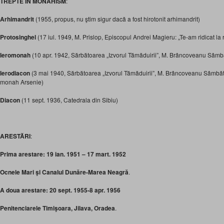
TREPTE ÎN MONAHISM
:
Arhimandrit
(1955, propus, nu ştim sigur dacă a fost hirotonit arhimandrit)
Protosinghel
(17 iul. 1949, M. Prislop, Episcopul Andrei Magieru: „Te-am ridicat la
Ieromonah
(10 apr. 1942, Sărbătoarea „Izvorul Tămăduirii”, M. Brâncoveanu Sâmb
Ierodiacon
(3 mai 1940, Sărbătoarea „Izvorul Tămăduirii”, M. Brâncoveanu Sâmbă
monah Arsenie)
Diacon
(11 sept. 1936, Catedrala din Sibiu)
ARESTĂRI
:
Prima arestare:
19 ian. 1951 – 17 mart. 1952
Ocnele Mari şi Canalul Dunăre-Marea Neagră
.
A doua arestare: 20 sept. 1955-8 apr. 1956
Penitenciarele Timişoara, Jilava, Oradea
.