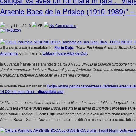
călugăr va avea un rol mare în țară”. “Viața
Arsenie Boca de la Prislop (1910-1989)” – 
July 11th, 2016
VR
No Comments »
a II-a ediţie a cărţii cercetătorului
Florin Duţu
,
“Viața Părintelui Arsenie Boca de l
Anonismia
, cu trimitere la
Editura Floare Albă de Colţ
.
În Cuvântul Înainte ni se aminteşte că “
SFÂNTUL SINOD al Bisericii Ortodoxe Româ
„Anul comemorativ Justinian Patriarhul şi al apărătorilor Ortodoxiei în timpul comu
iconarilor şi pictorilor bisericeşti” în Patriarhia Română”.
În această idee am lansat şi
Petiţia online pentru canonizarea Părintelui Arsenie 
14.000 de semnături –
disponibilă aici
.
“Ediția a II-a a acestei cărți, față de prima ediție, a fost îmbunătățită, adăugându-i-
activitatea Părintelui Arsenie Boca, rezultate în urma muncii de cercetare și 
scrie autorul, teologul
Florin Duţu
, care ne transmite în exclusivitate două fotografi
Arsenie Boca – Sfântul Ardealului, pe care le publicăm aici cu mare bucurie, felicit