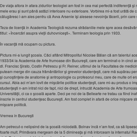
De viaţa altora în afara zidurilor teologiei am fost în cea mai perfectă indiferenţă ş
mele erau şi sunt până astăzi interioare nu exterioare. Vorbirea mi-a fost urâtă de
călugăresc l-am ales pentru că Avva Arsenie îşi alesese nevoinţa tăcerii, prin care s
Teza de licenţă în Academia Teologică rezuma strădaniile mele spre acea desăvârşi
titlul: «Încercări asupra vieţii duhovniceşti». Terminam teologia prin 1933.
În vacanţă mă ocupam cu pictura.
Pictura mi-a lungit şcoala. Căci aflând Mitropolitul Nicolae Bălan că am talentul ac
1933/34 la Academia de Arte frumoase din Bucureşti, care am terminat-o în cinci an
dl. Francisc Şirato, Costin Petrescu şi Fr. Reiner, ultimul de la Facultatea de medic
puteam merge din cauza frământărilor şi grevelor studenţeşti, care mă supărau p
şi cunoştinţele de anatomie şi antropologie cu profesorul meu, care de multe ori era
cursul. Abia aci m’am lovit de mişcările politice studenţeşti, care mi-au produs o im
studenţeşti n-am intrat nici de fapt, nici de drept, întrucât Academia de Arte frumoa
Universităţii, ci ca o şcoală aparte. Deci pe noi de la Bellearte ne tratau ca fiind în
înscrie în centrul studenţesc Bucureşti. Am fost complet în afară de orice mişcare s
mişcare politică.
Vremea în Bucureşti
Am petrecut-o nelipsind de la şcoală niciodată. Bolnav încă n’am fost, ca să lipsesc
foarte mult. Primăvara mergeam de la 5 dimineaţa şi mă întorceam la internatul R