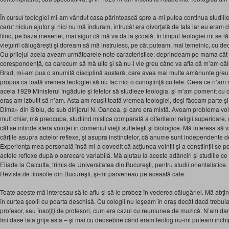
În cursul teologiei mi-am vândut casa părintească spre a-mi putea continua studiil
cerut niciun ajutor şi nici nu mă înduram, întrucât era divorţată de tata iar eu eram dat
fiind, pe baza meseriei, mai sigur că mă va da la şcoală. În timpul teologiei mi se 
vieţuirii călugăreşti şi doream să mă instruiesc, pe cât puteam, mai temeinic, cu deos
Cu prilejul acela aveam următoarele note caracteristice: deprindeam pe mama cât m
corespondenţă, ca oarecum să mă uite şi să nu-i vie greu când va afla că m’am călu
Brad, mi-am pus o anumită disciplină austeră, care avea mai multe amănunte greu
propus ca toată vremea teologiei să nu fac nici o cunoştinţă cu fete. Ceea ce n’am re
acela 1929 Ministerul îngăduie şi fetelor să studieze teologia, şi m’am pomenit cu 
oraş am izbutit să n’am. Asta am reuşit toată vremea teologiei, deşi făceam parte
Dima» din Sibiu, de sub dirijorul N. Oancea, şi care era mixtă. Aveam problema voin
mult chiar, mă preocupa, studiind mistica comparată a diferitelor religii superioare,
cât se întinde sfera voinţei în domeniul vieţii sufleteşti şi biologice. Mă interesa s
cărţile asupra actelor reflexe, şi asupra instinctelor, că anume sunt independente de 
Experienţa mea personală însă mi-a dovedit că acţiunea voinţii şi a conştiinţii se poa
actele reflexe după o oarecare variabilă. Mă ajutau la aceste adânciri şi studiile 
Eliade la Calcutta, trimis de Universitatea din Bucureşti, pentru studii orientalistice. 
Revista de filosofie din Bucureşti, şi-mi parveneau pe această cale.
Toate aceste mă interesau să le aflu şi să le probez în vederea călugăriei. Mă abţi
în curtea şcolii cu poarta deschisă. Cu colegii nu ieşeam în oraş decât dacă trebuia 
profesor, sau însoţiţi de profesori, cum era cazul cu reuniunea de muzică. N’am dans
Îmi dase tata grija asta – şi mai cu deosebire când eram teolog nu-mi puteam închi