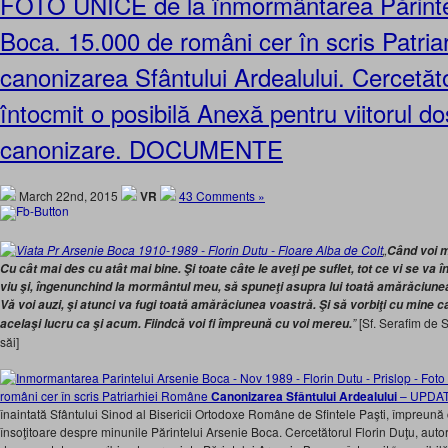
FOTO UNICE de la înmormântarea Părinte
Boca. 15.000 de români cer în scris Patri
canonizarea Sfântului Ardealului. Cercetăto
întocmit o posibilă Anexă pentru viitorul d
canonizare. DOCUMENTE
March 22nd, 2015
VR
43 Comments »
„
Când voi m
Cu cât mai des cu atât mai bine. Şi toate câte le aveţi pe suflet, tot ce vi se va î
viu şi, îngenunchind la mormântul meu, să spuneţi asupra lui toată amărăciunea
Vă voi auzi, şi atunci va fugi toată amărăciunea voastră. Şi să vorbiţi cu mine ca 
”
[Sf. Serafim de 
acelaşi lucru ca şi acum. Fiindcă voi fi împreună cu voi mereu.
săi]
români cer în scris Patriarhiei Române
Canonizarea Sfântului Ardealului
– UPDATE
înaintată Sfântului Sinod al Bisericii Ortodoxe Române de Sfintele Paşti, împreun
însoţitoare despre minunile Părintelui Arsenie Boca. Cercetătorul Florin Duţu, autor