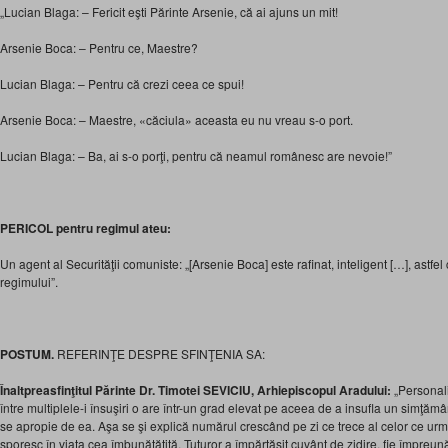
„Lucian Blaga: – Fericit eşti Părinte Arsenie, că ai ajuns un mit!
Arsenie Boca: – Pentru ce, Maestre?
Lucian Blaga: – Pentru că crezi ceea ce spui!
Arsenie Boca: – Maestre, «căciula» aceasta eu nu vreau s-o port.
Lucian Blaga: – Ba, ai s-o porţi, pentru că neamul românesc are nevoie!”
PERICOL pentru regimul ateu:
Un agent al Securităţii comuniste: „[Arsenie Boca] este rafinat, inteligent […], astf
regimului”.
POSTUM.
REFERINŢE DESPRE SFINŢENIA SA:
Înaltpreasfinţitul Părinte Dr. Timotei SEVICIU, Arhiepiscopul Aradului:
„Personal
între multiplele-i însuşiri o are într-un grad elevat pe aceea de a insufla un simţămâ
se apropie de ea. Aşa se şi explică numărul crescând pe zi ce trece al celor ce urmâ
sporesc în viaţa cea îmbunătăţită. Tuturor a împărtăşit cuvânt de zidire, fie împreună,