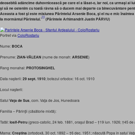
deosebită adâncime duhovnicească pe care el a lăsat-o, iar noi, ca urmaşi ai lui
şi să ne ostenim cu toată râvna să o ducem mai departe ca binecuvântare pentru 
Aceasta a fost şi este misiunea Părintelui Arsenie Boca, şi el nu e mic înaint
[1]
la mormântul Părintelui.
”
(Părintele Arhimandrit Justin PÂRVU)
Portret via
ColoRostariu
Nume:
BOCA
Prenume:
ZIAN-VĂLEAN
(nume de monah:
ARSENIE
)
Rang monahal:
PROTOSINGHEL
Data naşterii:
29 sept. 1910
; botezul ortodox: 16 oct. 1910
Locul naşterii:
Satul
Vaţa de Sus
, com. Vaţa de Jos, Hunedoara
Familia – Părinţii (căsătorie mixtă):
Tatăl:
Iosif-Petru
(greco-catolic, 24 feb. 1881, oraşul Brad – †19 iun. 1926; †45 de a
Mama:
Creştina
(ortodoxă, 30 oct. 1892 – †6 dec. 1951; născută Popa în satul Va