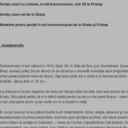
Schiţa casei cu coloane, în stil brâncovenesc, anii ’80 la Prislop
Schiţa casei noi de la Sinaia
Modelele pentru porţile în stil maramureşean de la Sinaia şi Prislop
„
Autobiografie
Subsemnatul m’am născut în 1910, Sept. 29, în Vaţa de Sus, jud. Hunedoara. Şcoala
Brad, acelaşi judeţ. De pe atunci mi se remarca o anumită înclinaţie spre singurătat
chiar peste puterile mele de atunci. Aşa spre pildă am o carte a lui Immanuel Kant: «R
iscălită: «Boca Zian cl. IV. lic.».
La intrarea în cursul superior de liceu am rămas orfan de tată, care era cizmar de
fii-său. Ştiu până astăzi că m’a bătut odată pentru ca să nu mai pierd timpul – ceea 
n’am uitat până acum, şi de multe ori mi-a folosit în viaţă.
În cursul liceului mi’au plăcut foarte mult: matematicile, fizica, religia, desenul şi 
bacalaureatul la prima prezentare, înclinam spre ştiinţele pozitive, dar dacă aveam
mine intram la aviaţie la Cotroceni, – ceea ce n’a fost, împiedicându-mă sărăcia. Dre
contemplativă, sau speculativă, şi în 1929 m-am înscris la Academia Teologică din 