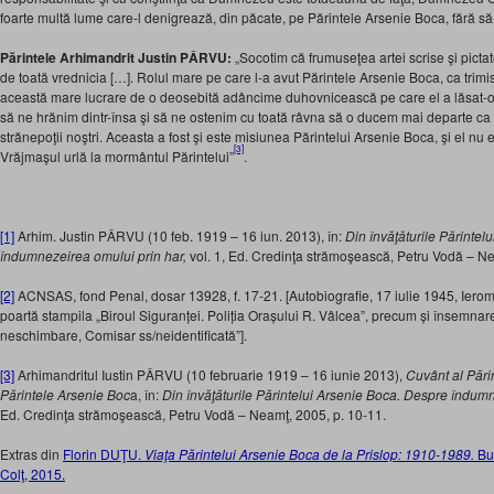
foarte multă lume care-l denigrează, din păcate, pe Părintele Arsenie Boca, fără să-
Părintele Arhimandrit Justin PÂRVU:
„Socotim că frumuseţea artei scrise şi pict
de toată vrednicia […]. Rolul mare pe care l-a avut Părintele Arsenie Boca, ca trim
această mare lucrare de o deosebită adâncime duhovnicească pe care el a lăsat-o, i
să ne hrănim dintr-însa şi să ne ostenim cu toată râvna să o ducem mai departe ca 
strănepoţii noştri. Aceasta a fost şi este misiunea Părintelui Arsenie Boca, şi el nu
[3]
Vrăjmaşul urlă la mormântul Părintelui”
.
[1]
Arhim. Justin PÂRVU (10 feb. 1919 – 16 iun. 2013), în:
Din învăţăturile Părintel
îndumnezeirea omului prin har,
vol. 1, Ed. Credinţa strămoşească, Petru Vodă – Ne
[2]
ACNSAS, fond Penal, dosar 13928, f. 17-21. [Autobiografie, 17 iulie 1945, Iero
poartă stampila „Biroul Siguranței. Poliția Orașului R. Vâlcea”, precum și însemnar
neschimbare, Comisar ss/neidentificată”].
[3]
Arhimandritul Iustin PÂRVU (10 februarie 1919 – 16 iunie 2013),
Cuvânt al Părin
Părintele Arsenie Boc
a, în:
Din învăţăturile Părintelui Arsenie Boca. Despre îndumn
Ed. Credinţa strămoşească, Petru Vodă – Neamţ, 2005, p. 10-11.
Extras din
Florin DUŢU.
Viaţa Părintelui Arsenie Boca de la Prislop: 1910-1989.
Bu
Colţ, 2015.