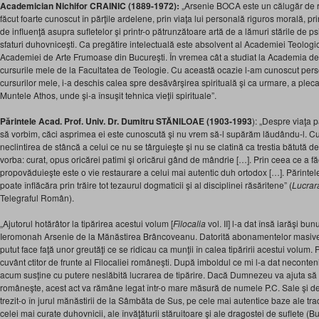
Academician Nichifor CRAINIC (1889-1972):
„Arsenie BOCA este un călugăr de re
făcut foarte cunoscut în părţile ardelene, prin viaţa lui personală riguros morală, pr
de influenţă asupra sufletelor şi printr-o pătrunzătoare artă de a lămuri stările de p
sfaturi duhovniceşti. Ca pregătire intelectuală este absolvent al Academiei Teologic
Academiei de Arte Frumoase din Bucureşti. În vremea cât a studiat la Academia de
cursurile mele de la Facultatea de Teologie. Cu această ocazie l-am cunoscut pers
cursurilor mele, i-a deschis calea spre desăvârşirea spirituală şi ca urmare, a pleca
Muntele Athos, unde şi-a însuşit tehnica vieţii spirituale”.
Părintele Acad. Prof. Univ. Dr. Dumitru STĂNILOAE (1903-1993
): „Despre viaţa 
să vorbim, căci asprimea ei este cunoscută şi nu vrem să-l supărăm lăudându-l. C
neclintirea de stâncă a celui ce nu se târguieşte şi nu se clatină ca trestia bătută de 
vorba: curat, opus oricărei patimi şi oricărui gând de mândrie […]. Prin ceea ce a fă
propovăduieşte este o vie restaurare a celui mai autentic duh ortodox […]. Părintel
poate înflăcăra prin trăire tot tezaurul dogmaticii şi al disciplinei răsăritene” (
Lucrar
Telegraful Român).
„Ajutorul hotărâtor la tipărirea acestui volum [
Filocalia
vol. II] l-a dat însă iarăşi bu
Ieromonah Arsenie de la Mănăstirea Brâncoveanu. Datorită abonamentelor masive 
putut face faţă unor greutăţi ce se ridicau ca munţii în calea tipăririi acestui volum. 
cuvânt ctitor de frunte al Filocaliei româneşti. După imboldul ce mi l-a dat neconten
acum susţine cu putere neslăbită lucrarea de tipărire. Dacă Dumnezeu va ajuta să
româneşte, acest act va rămâne legat într-o mare măsură de numele P.C. Sale şi d
trezit-o în jurul mănăstirii de la Sâmbăta de Sus, pe cele mai autentice baze ale trad
celei mai curate duhovnicii, ale învăţăturii stăruitoare şi ale dragostei de suflete (