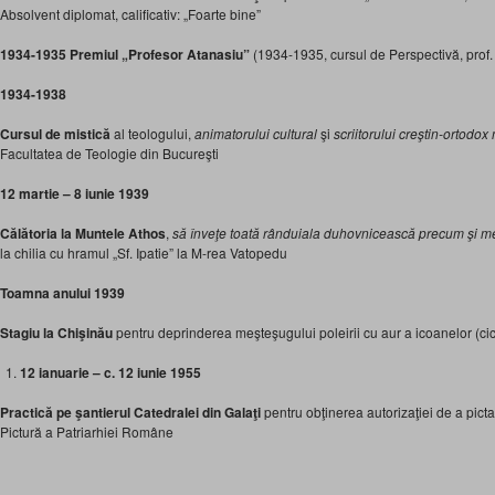
Absolvent diplomat, calificativ: „Foarte bine”
1934-1935 Premiul „Profesor Atanasiu”
(1934-1935, cursul de Perspectivă, prof.
1934-1938
Cursul de mistică
al teologului,
animatorului cultural
şi
scriitorului creştin-ortodox 
Facultatea de Teologie din Bucureşti
12 martie – 8 iunie 1939
Călătoria la Muntele Athos
,
să înveţe toată rânduiala duhovnicească precum şi me
la chilia cu hramul „Sf. Ipatie” la M-rea Vatopedu
Toamna anului 1939
Stagiu la Chişinău
pentru deprinderea meşteşugului poleirii cu aur a icoanelor (ci
12 ianuarie – c. 12 iunie 1955
Practică
pe şantierul
Catedralei din Galaţi
pentru obţinerea autorizaţiei de a picta
Pictură a Patriarhiei Române