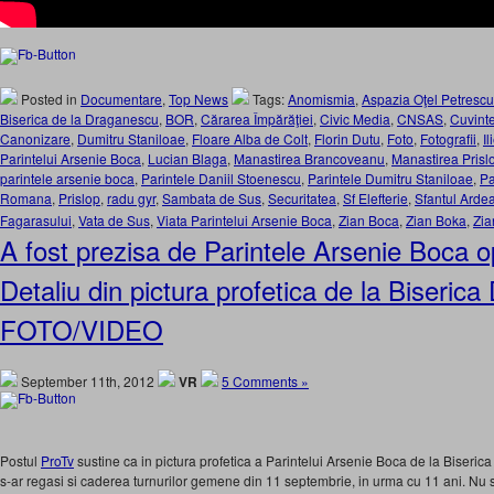
Posted in
Documentare
,
Top News
Tags:
Anomismia
,
Aspazia Oţel Petrescu
Biserica de la Draganescu
,
BOR
,
Cărarea Împărăţiei
,
Civic Media
,
CNSAS
,
Cuvinte
Canonizare
,
Dumitru Staniloae
,
Floare Alba de Colt
,
Florin Dutu
,
Foto
,
Fotografii
,
Il
Parintelui Arsenie Boca
,
Lucian Blaga
,
Manastirea Brancoveanu
,
Manastirea Prisl
parintele arsenie boca
,
Parintele Daniil Stoenescu
,
Parintele Dumitru Staniloae
,
Pa
Romana
,
Prislop
,
radu gyr
,
Sambata de Sus
,
Securitatea
,
Sf Elefterie
,
Sfantul Ardea
Fagarasului
,
Vata de Sus
,
Viata Parintelui Arsenie Boca
,
Zian Boca
,
Zian Boka
,
Zia
A fost prezisa de Parintele Arsenie Boca 
Detaliu din pictura profetica de la Biseric
FOTO/VIDEO
September 11th, 2012
VR
5 Comments »
Postul
ProTv
sustine ca in pictura profetica a Parintelui Arsenie Boca de la Biseric
s-ar regasi si caderea turnurilor gemene din 11 septembrie, in urma cu 11 ani. Nu 