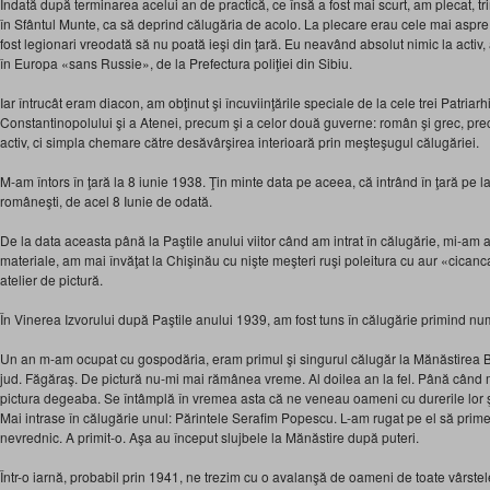
Îndată după terminarea acelui an de practică, ce însă a fost mai scurt, am plecat, tr
în Sfântul Munte, ca să deprind călugăria de acolo. La plecare erau cele mai aspre 
fost legionari vreodată să nu poată ieşi din ţară. Eu neavând absolut nimic la activ,
în Europa «sans Russie», de la Prefectura poliţiei din Sibiu.
Iar întrucât eram diacon, am obţinut şi încuviinţările speciale de la cele trei Patriarh
Constantinopolului şi a Atenei, precum şi a celor două guverne: român şi grec, pr
activ, ci simpla chemare către desăvârşirea interioară prin meşteşugul călugăriei.
M-am întors în ţară la 8 iunie 1938. Ţin minte data pe aceea, că intrând în ţară pe 
româneşti, de acel 8 Iunie de odată.
De la data aceasta până la Paştile anului viitor când am intrat în călugărie, mi-am 
materiale, am mai învăţat la Chişinău cu nişte meşteri ruşi poleitura cu aur «cicanca»
atelier de pictură.
În Vinerea Izvorului după Paştile anului 1939, am fost tuns în călugărie primind nu
Un an m-am ocupat cu gospodăria, eram primul şi singurul călugăr la Mănăstire
jud. Făgăraş. De pictură nu-mi mai rămânea vreme. Al doilea an la fel. Până când m
pictura degeaba. Se întâmplă în vremea asta că ne veneau oameni cu durerile lor şi
Mai intrase în călugărie unul: Părintele Serafim Popescu. L-am rugat pe el să prim
nevrednic. A primit-o. Aşa au început slujbele la Mănăstire după puteri.
Într-o iarnă, probabil prin 1941, ne trezim cu o avalanşă de oameni de toate vârste