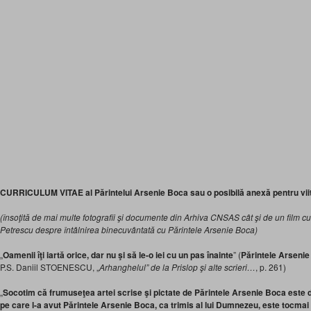
CURRICULUM VITAE al Părintelui Arsenie Boca sau o posibilă anexă pentru vii
(însoţită de mai multe fotografii şi documente din Arhiva CNSAS cât şi de un film 
Petrescu despre întâlnirea binecuvântată cu Părintele Arsenie Boca)
„
Oamenii îţi iartă orice, dar nu şi să le-o iei cu un pas înainte
” (
Părintele Arseni
P.S. Daniil STOENESCU, „
Arhanghelul” de la Prislop şi alte scrieri…
, p. 261)
„
Socotim că frumuseţea artei scrise şi pictate de Părintele Arsenie Boca este
pe care l-a avut Părintele Arsenie Boca, ca trimis al lui Dumnezeu, este tocma