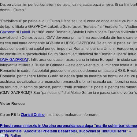
Da, eu zic sa fim perfect constienti de faptul ca ne ataca baza cineva. Si sa fim foar
domnul Guran.”
“Patriotismul” pe paine al dlui Guran il face sa uite si ceea ce orice analist cu bun
de fapt o filiala a GAZPROM-Lukoil, a Gazorusiei, “Eurasiei” si “Eurusiei” lui Vladimi
Gazprom
si
Lukoil
. In 1968, cand Romania, Statele Unite si toata Europa civilizata 
sovietice din Cehoslovacia, OMV devenea prima firma occidentala din lume care 
cu cea mai mare companie KGB-ista a URSS: GAZPROM. De atunci si pana azi, int
doua companii s-au cuplat perfect impotriva Romaniei dar si a Uniunii Europene, afi
de construire a gazoductului South Stream, act sintetizat de “Romania libera” intr-o ana
OMV-GAZPROM
“. Infiltrarea conductei rusesti pana in inima Europei – in ciuda 
interventia militara a Rusiei in Crimeea – este echivalenta cu eliminarea totala a U
Romaniei in cadrul razboiului geoeconomic dus de demna urmasa a URSS. E vorba 
Romania, pentru care Moise Guran se dadea gata sa mearga pe frontul de est, cu p
austriaca, devalizatoare a resurselor romanesti si bine incarcata cu… benzina rusea
sa renunte, in semn de protest, pentru “fratii ucraineni” si poate si pentru cei r
(OMV-GAZPROM)? Sau “patriotismul” dlui Moise Guran ia o pauza cand e vorba “sa
Victor Roncea
Cu un
PS
la
Ziaristi Online
insotit de urmatoarea informare:
Primul roman interzis in Ucraina euromaidaneza dupa “marile schimbari demo
președintele ”Asociației Prietenii Basarabiei, Bucovinei și Ținutului Herta” »