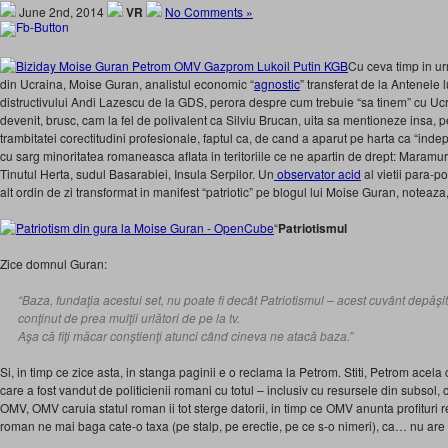
June 2nd, 2014
VR
No Comments »
Cu ceva timp in ur
din Ucraina, Moise Guran, analistul economic “
agnostic
” transferat de la Antenele
distructivului Andi Lazescu de la GDS, perora despre cum trebuie “sa tinem” cu Uc
devenit, brusc, cam la fel de polivalent ca Silviu Brucan, uita sa mentioneze insa, pen
trambitatei corectitudini profesionale, faptul ca, de cand a aparut pe harta ca “ind
cu sarg minoritatea romaneasca aflata in teritoriile ce ne apartin de drept: Maramur
Tinutul Herta, sudul Basarabiei, Insula Serpilor. Un
observator acid
al vietii para-po
alt ordin de zi transformat in manifest “patriotic” pe blogul lui Moise Guran, noteaza, 
“
Patriotismul
Zice domnul Guran:
“Baza, fundaţia acestui set, nu poate fi decât Patriotismul – acest cuvânt depăşit,
conţinut de prea mulţii urlători de pe la tv.
Aşa că fiţi măcar conştienţi atunci când cineva ne atacă baza.”
Si, in timp ce zice asta, in stanga paginii e o reclama la Petrom. Stiti, Petrom ace
care a fost vandut de politicienii romani cu totul – inclusiv cu resursele din subsol,
OMV, OMV caruia statul roman ii tot sterge datorii, in timp ce OMV anunta profituri r
roman ne mai baga cate-o taxa (pe stalp, pe erectie, pe ce s-o nimeri), ca… nu are