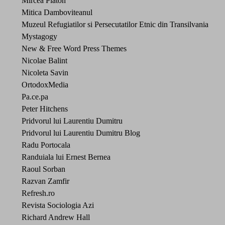
Mircea Platon
Mitica Damboviteanul
Muzeul Refugiatilor si Persecutatilor Etnic din Transilvania
Mystagogy
New & Free Word Press Themes
Nicolae Balint
Nicoleta Savin
OrtodoxMedia
Pa.ce.pa
Peter Hitchens
Pridvorul lui Laurentiu Dumitru
Pridvorul lui Laurentiu Dumitru Blog
Radu Portocala
Randuiala lui Ernest Bernea
Raoul Sorban
Razvan Zamfir
Refresh.ro
Revista Sociologia Azi
Richard Andrew Hall