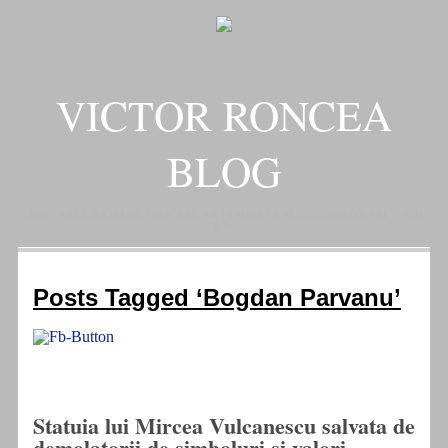
VICTOR RONCEA
BLOG
„ADEVARUL RAMANE, ORICARE AR FI SOARTA SLUJITORILOR SAI" – GH.
I. B.
Posts Tagged ‘Bogdan Parvanu’
Statuia lui Mircea Vulcanescu salvata de
demolatorii de simboluri si valori