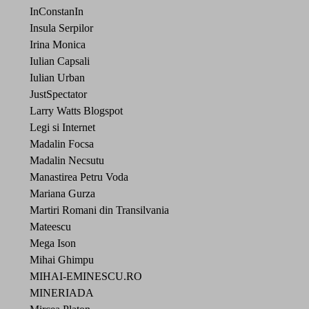
InConstanIn
Insula Serpilor
Irina Monica
Iulian Capsali
Iulian Urban
JustSpectator
Larry Watts Blogspot
Legi si Internet
Madalin Focsa
Madalin Necsutu
Manastirea Petru Voda
Mariana Gurza
Martiri Romani din Transilvania
Mateescu
Mega Ison
Mihai Ghimpu
MIHAI-EMINESCU.RO
MINERIADA