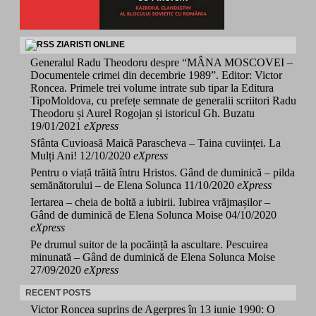
ZIARISTI ONLINE
Generalul Radu Theodoru despre “MÂNA MOSCOVEI –
Documentele crimei din decembrie 1989”. Editor: Victor
Roncea. Primele trei volume intrate sub tipar la Editura
TipoMoldova, cu prefețe semnate de generalii scriitori Radu
Theodoru și Aurel Rogojan și istoricul Gh. Buzatu
19/01/2021
eXpress
Sfânta Cuvioasă Maică Parascheva – Taina cuviinței. La
Mulți Ani!
12/10/2020
eXpress
Pentru o viață trăită întru Hristos. Gând de duminică – pilda
semănătorului – de Elena Solunca
11/10/2020
eXpress
Iertarea – cheia de boltă a iubirii. Iubirea vrăjmașilor –
Gând de duminică de Elena Solunca Moise
04/10/2020
eXpress
Pe drumul suitor de la pocăință la ascultare. Pescuirea
minunată – Gând de duminică de Elena Solunca Moise
27/09/2020
eXpress
RECENT POSTS
Victor Roncea suprins de Agerpres în 13 iunie 1990: O