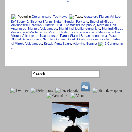
»
Posted in
Documentare
,
Top News
Tags:
Alexandru Florian
,
Arhitect
Sef Sector 2
,
Biserica Sfantul Stefan
,
Bogdan Parvanu
,
Bustul lui Mircea
Vulcanescu
,
Criterion
,
Dimitrie Gusti
,
Elie Wiesel
,
ion papuc
,
Maresalul Ion
Antonescu
,
Mariuca Vulcanescu
,
Martirii inchisorilor comuniste
,
Martirul Mircea
Vulcanescu
,
Marturisitorii
,
Mircea Eliade
,
mircea vulcanescu
,
Monumentul lui
Mircea Vulcanescu
,
Nae Ionescu
,
Parcul Sfantul Stefan
,
petre tutea
,
Piata
Sfantul Stefan
,
Primar Neculai Ontanu
,
Scoala Gusti
,
sfintii inchisorilor
,
Statuia
lui Mircea Vulcanescu
,
Strada Popa Soare
,
Valentina Bostina
2 Comments
»