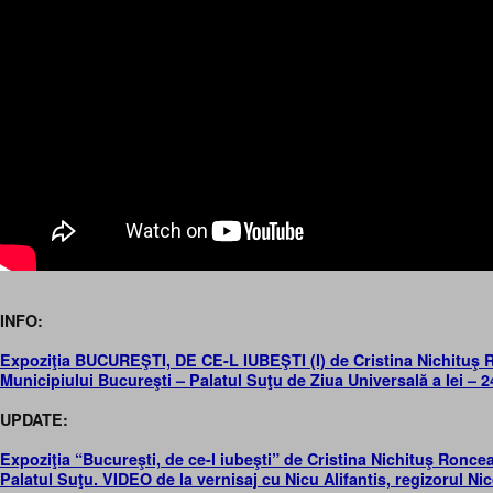
INFO:
Expoziţia BUCUREŞTI, DE CE-L IUBEŞTI (I) de Cristina Nichituş 
Municipiului Bucureşti – Palatul Suţu de Ziua Universală a Iei – 2
UPDATE:
Expoziţia “Bucureşti, de ce-l iubeşti” de Cristina Nichituş Roncea
Palatul Suţu. VIDEO de la vernisaj cu Nicu Alifantis, regizorul N