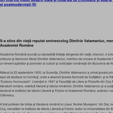
și postmoderniști (II)
S-a stins din viaţă reputat eminescolog Dimitrie Vatamaniuc, m
Academiei Române
Academia Română anunţă cu deosebită tristeţe stingerea din viaţă, miercuri, 4 iulie
criticului şi istoricului literar Dimitrie Vatamaniuc, membru de onoare al Academi
un fervent apărător şi promotor al culturii şi civilizaţiei româneşti din Bucovina de N
Născut la 25 septembrie 1920, la Suceviţa, Dimitrie Vatamaniuc a urmat şcoala pr
apoi să studieze la Cernăuţi, unde a absolvit Şcoala Normală de Învăţători, şi la Răd
“Eudoxiu Hurmuzachi”. Licenţiat în 1947 al Facultăţii de Litere şi Filosofie din Cluj-
literaturii române, estetică literară şi istoria românilor, Dimitrie Vatamaniuc şi-a sus
doctorat la Institutul de Istorie Literară şi Folclor al Academiei Române, avându-l co
Călinescu.
A fost profesor de limba şi literatura română la Liceul “Andrei Mureşanu” din Dej, re
Cluj, cercetător la Institutul de Istorie Literară şi Folclor, lector la Universitatea din