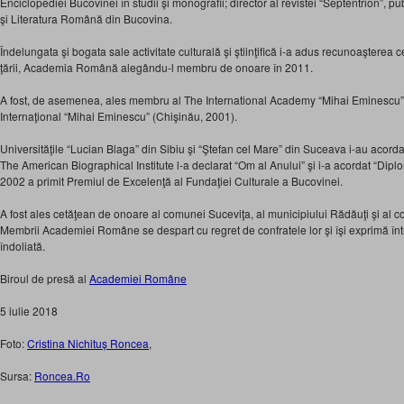
Enciclopediei Bucovinei în studii şi monografii; director al revistei “Septentrion”, pu
şi Literatura Română din Bucovina.
Îndelungata şi bogata sale activitate culturală şi ştiinţifică i-a adus recunoaşterea c
ţării, Academia Română alegându-l membru de onoare în 2011.
A fost, de asemenea, ales membru al The International Academy “Mihai Eminescu” (
Internaţional “Mihai Eminescu” (Chişinău, 2001).
Universităţile “Lucian Blaga” din Sibiu şi “Ştefan cel Mare” din Suceava i-au acordat
The American Biographical Institute l-a declarat “Om al Anului” şi i-a acordat “Dip
2002 a primit Premiul de Excelenţă al Fundaţiei Culturale a Bucovinei.
A fost ales cetăţean de onoare al comunei Suceviţa, al municipiului Rădăuţi şi al c
Membrii Academiei Române se despart cu regret de confratele lor şi îşi exprimă într
îndoliată.
Biroul de presă al
Academiei Române
5 iulie 2018
Foto:
Cristina Nichituș Roncea
,
Sursa:
Roncea.Ro