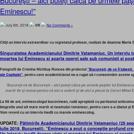
Bucureşti – aici puteţi călca pe urmele paşil
Eminescu!”
July 6th, 2018
VR
No Comments »
Citiți un interviu extraordinar cu regretatul profesor, realizat de doamna Maria 
Singuratatea Academicianului Dimitrie Vatamaniuc. Un interviu tu
moartea lui Eminescu si soarta operei sale sub comunisti si pos
Fotografii de Cristina Nichituș Roncea din proiectul
“București, de ce îl iubești.
ale Capitalei”
, pentru care academicianul ne-a rugat să-i consemnăm aceste s
“Bucuraţi-vă de Bucureşti – aici puteţi călca pe urmele paşilor lui Eminescu
martir fie şi numai pentru că aici a suferit şi de aici a plecat la Ceruri Mihai
La 98 de ani, eminescologul bucovinean, rudă apropiată cu partizanul anticomu
biografia unui alt mare martir al neamului românesc, pentru care s-a zbatut ș
Vom reveni cu un interviu inedit cu marele eminescolog.
UPDATE:
Pătimirile Academicianului Dimitrie Vatamaniuc (25 sep
iulie 2018, București). “Eminescu a avut o concepţie profund creş
Un interviu inedit despre viața și moartea lui Eminescu și soarta