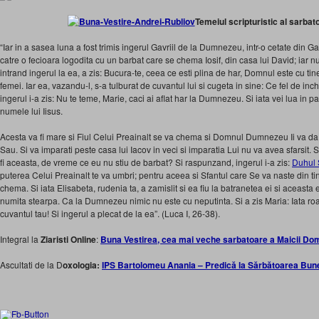
Temeiul scripturistic al sarbato
“Iar in a sasea luna a fost trimis ingerul Gavriil de la Dumnezeu, intr-o cetate din G
catre o fecioara logodita cu un barbat care se chema Iosif, din casa lui David; iar n
intrand ingerul la ea, a zis: Bucura-te, ceea ce esti plina de har, Domnul este cu tine
femei. Iar ea, vazandu-l, s-a tulburat de cuvantul lui si cugeta in sine: Ce fel de in
ingerul i-a zis: Nu te teme, Marie, caci ai aflat har la Dumnezeu. Si iata vei lua in p
numele lui Iisus.
Acesta va fi mare si Fiul Celui Preainalt se va chema si Domnul Dumnezeu Ii va da L
Sau. Si va imparati peste casa lui Iacov in veci si imparatia Lui nu va avea sfarsit. 
fi aceasta, de vreme ce eu nu stiu de barbat? Si raspunzand, ingerul i-a zis:
Duhul 
puterea Celui Preainalt te va umbri; pentru aceea si Sfantul care Se va naste din t
chema. Si iata Elisabeta, rudenia ta, a zamislit si ea fiu la batranetea ei si aceast
numita stearpa. Ca la Dumnezeu nimic nu este cu neputinta. Si a zis Maria: Iata r
cuvantul tau! Si ingerul a plecat de la ea”. (Luca I, 26-38).
Integral la
Ziaristi Online
:
Buna Vestirea, cea mai veche sarbatoare a Maicii Do
Ascultati de la D
oxologia:
IPS Bartolomeu Anania – Predică la Sărbătoarea Bunei