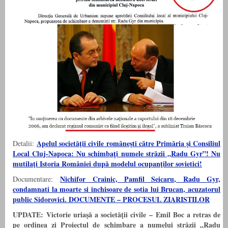
Apelul societăţii civile româneşti către Primăria şi Consiliul
Detalii:
Local Cluj-Napoca: Nu schimbați numele străzii „Radu Gyr”! Nu
mutilaţi Istoria României după modelul ocupanţilor sovietici!
Nichifor Crainic, Pamfil Seicaru, Radu Gyr,
Documentare:
condamnati la moarte si inchisoare de sotia lui Brucan, acuzatorul
public Sidorovici. DOCUMENTE – PROCESUL ZIARISTILOR
UPDATE: Victorie uriaşă a societăţii civile – Emil Boc a retras de
pe ordinea zi Proiectul de schimbare a numelui străzii „Radu