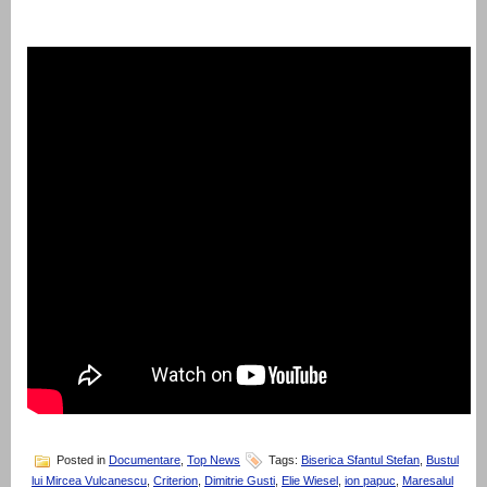
Posted in
Documentare
,
Top News
Tags:
Biserica Sfantul Stefan
,
Bustul
lui Mircea Vulcanescu
,
Criterion
,
Dimitrie Gusti
,
Elie Wiesel
,
ion papuc
,
Maresalul