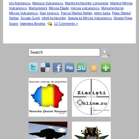
Ion Antonescu
,
Mariuca Vulcanescu
,
Martirii inchisorilor comuniste
,
Martirul Mircea
Vulcanescu
,
Marturisitorii
,
Mircea Eliade
,
mircea vulcanescu
,
Monumentul lui
Mircea Vulcanescu
,
Nae Ionescu
,
Parcul Sfantul Stefan
,
petre tutea
,
Piata Sfantul
Stefan
,
Scoala Gusti
,
sfintii inchisorilor
,
Statuia lui Mircea Vulcanescu
,
Strada Popa
Soare
,
Valentina Bostina
12 Comments »