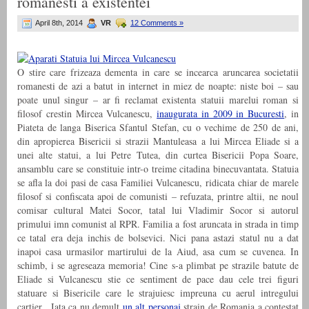
romanesti a existentei
April 8th, 2014
VR
12 Comments »
O stire care frizeaza dementa in care se incearca aruncarea societatii
romanesti de azi a batut in internet in miez de noapte: niste boi – sau
poate unul singur – ar fi reclamat existenta statuii marelui roman si
filosof crestin Mircea Vulcanescu,
inaugurata in 2009 in Bucuresti
, in
Piateta de langa Biserica Sfantul Stefan, cu o vechime de 250 de ani,
din apropierea Bisericii si strazii Mantuleasa a lui Mircea Eliade si a
unei alte statui, a lui Petre Tutea, din curtea Bisericii Popa Soare,
ansamblu care se constituie intr-o treime citadina binecuvantata. Statuia
se afla la doi pasi de casa Familiei Vulcanescu, ridicata chiar de marele
filosof si confiscata apoi de comunisti – refuzata, printre altii, ne noul
comisar cultural Matei Socor, tatal lui Vladimir Socor si autorul
primului imn comunist al RPR. Familia a fost aruncata in strada in timp
ce tatal era deja inchis de bolsevici. Nici pana astazi statul nu a dat
inapoi casa urmasilor martirului de la Aiud, asa cum se cuvenea. In
schimb, i se agreseaza memoria! Cine s-a plimbat pe strazile batute de
Eliade si Vulcanescu stie ce sentiment de pace dau cele trei figuri
statuare si Bisericile care le strajuiesc impreuna cu aerul intregului
cartier. Iata ca nu demult
un alt personaj
strain de Romania a contestat