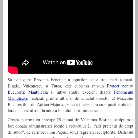
Sa adaugam: Prezenta benefica a figurilor celor trei mari romani,
Eliade, Vulcanescu si Tutea, este cuprinsa intr-un
Proiect pentru
Bucuresti: Mantuleasa
si intr-o studiu excelent despre
Fenomenul
Mantuleasa
, realizat, printre altii, si de actualul director al Muzeului
Bucurestilor, dr. Adrian Majuru, pe care il asteptam cu o pozitie oficiala
fata de acest afront la adresa bunului simt romanesc.
Creata in urma cu aproape 25 de ani de Valentina Bostina, sculptura a
fost donata administratiei locale a sectorului 2, „fără pretentii de drept
de autor“, de scriitorul Ion Papuc, sotul regretatei sculptorite. Distinsul