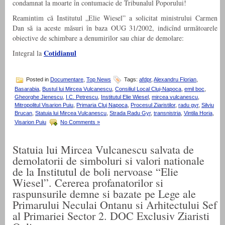
condamnat la moarte în contumacie de Tribunalul Poporului!
Reamintim că Institutul „Elie Wiesel” a solicitat ministrului Carmen
Dan să ia aceste măsuri în baza OUG 31/2002, indicînd următoarele
obiective de schimbare a denumirilor sau chiar de demolare:
Cotidianul
Integral la
Posted in
Documentare
,
Top News
Tags:
afdpr
,
Alexandru Florian
,
Basarabia
,
Bustul lui Mircea Vulcanescu
,
Consiliul Local Cluj-Napoca
,
emil boc
,
Gheorghe Jienescu
,
I.C. Petrescu
,
Institutul Elie Wiesel
,
mircea vulcanescu
,
Mitropolitul Visarion Puiu
,
Primaria Cluj Napoca
,
Procesul Ziaristilor
,
radu gyr
,
Silviu
Brucan
,
Statuia lui Mircea Vulcanescu
,
Strada Radu Gyr
,
transnistria
,
Vintila Horia
,
Visarion Puiu
No Comments »
Statuia lui Mircea Vulcanescu salvata de
demolatorii de simboluri si valori nationale
de la Institutul de boli nervoase “Elie
Wiesel”. Cererea profanatorilor si
raspunsurile demne si bazate pe Lege ale
Primarului Neculai Ontanu si Arhitectului Sef
al Primariei Sector 2. DOC Exclusiv Ziaristi