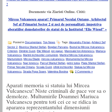
Documente via Ziaristi Online. Cititi:
Mircea Vulcanescu aparat! Primarul Neculai Ontanu, Arhitectul
Sef al Primariei Sector 2 si zeci de personalitati, impotriva
aberatiilor demolatorilor de statui de la Institutul “Elie Wiesel” »
Posted in
Documentare
,
Top News
Tags:
Alexandru Florian
,
Arhitect Sef
Sector 2
,
Biserica Sfantul Stefan
,
Bogdan Parvanu
,
Bustul lui Mircea Vulcanescu
,
Criterion
,
Dimitrie Gusti
,
Elie Wiesel
,
ion papuc
,
Maresalul Ion Antonescu
,
Mariuca
Vulcanescu
,
Martirii inchisorilor comuniste
,
Martirul Mircea Vulcanescu
,
Marturisitorii
,
Mircea Eliade
,
mircea vulcanescu
,
Monumentul lui Mircea
Vulcanescu
,
Nae Ionescu
,
Parcul Sfantul Stefan
,
petre tutea
,
Piata Sfantul Stefan
,
Primar Neculai Ontanu
,
Scoala Gusti
,
sfintii inchisorilor
,
Statuia lui Mircea
Vulcanescu
,
Strada Popa Soare
,
Valentina Bostina
2 Comments »
Aparati memoria si statuia lui Mircea
Vulcanescu! Niste criminali de pace vor sa o
demoleze. Multumirile Doamnei Mariuca
Vulcanescu pentru toti cei ce se ridica in
apararea reprezentantului dimensiunii