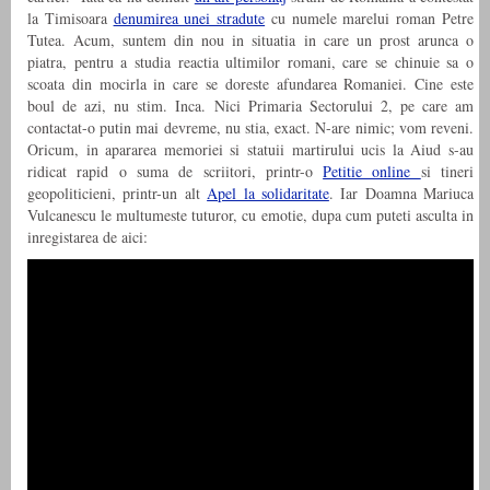
la Timisoara
denumirea unei stradute
cu numele marelui roman Petre
Tutea. Acum, suntem din nou in situatia in care un prost arunca o
piatra, pentru a studia reactia ultimilor romani, care se chinuie sa o
scoata din mocirla in care se doreste afundarea Romaniei. Cine este
boul de azi, nu stim. Inca. Nici Primaria Sectorului 2, pe care am
contactat-o putin mai devreme, nu stia, exact. N-are nimic; vom reveni.
Oricum, in apararea memoriei si statuii martirului ucis la Aiud s-au
ridicat rapid o suma de scriitori, printr-o
Petitie online
si tineri
geopoliticieni, printr-un alt
Apel la solidaritate
. Iar Doamna Mariuca
Vulcanescu le multumeste tuturor, cu emotie, dupa cum puteti asculta in
inregistarea de aici: