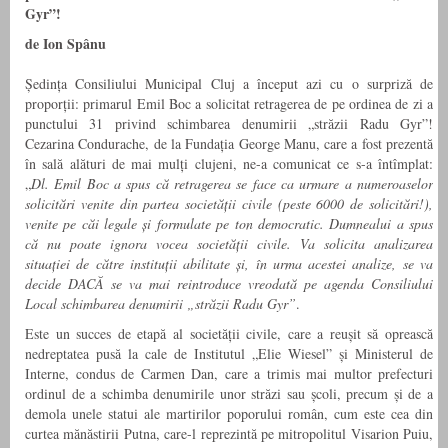
Gyr”!
de Ion Spânu
Şedinţa Consiliului Municipal Cluj a început azi cu o surpriză de
proporţii: primarul Emil Boc a solicitat retragerea de pe ordinea de zi a
punctului 31 privind schimbarea denumirii „străzii Radu Gyr”!
Cezarina Condurache, de la Fundaţia George Manu, care a fost prezentă
în sală alături de mai mulţi clujeni, ne-a comunicat ce s-a întîmplat:
„
Dl. Emil Boc a spus că retragerea se face ca urmare a numeroaselor
solicitări venite din partea societăţii civile (peste 6000 de solicitări!),
venite pe căi legale şi formulate pe ton democratic. Dumnealui a spus
că nu poate ignora vocea societăţii civile. Va solicita analizarea
situaţiei de către instituţii abilitate şi, în urma acestei analize, se va
decide DACĂ se va mai reintroduce vreodată pe agenda Consiliului
Local schimbarea denumirii „străzii Radu Gyr”
.
Este un succes de etapă al societăţii civile, care a reuşit să oprească
nedreptatea pusă la cale de Institutul „Elie Wiesel” şi Ministerul de
Interne, condus de Carmen Dan, care a trimis mai multor prefecturi
ordinul de a schimba denumirile unor străzi sau şcoli, precum şi de a
demola unele statui ale martirilor poporului român, cum este cea din
curtea mănăstirii Putna, care-l reprezintă pe mitropolitul Visarion Puiu,