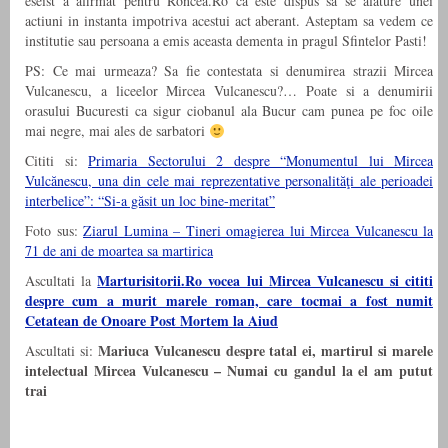
eseist a afirmat pentru Roncea.Ro ca este dispus sa se alature unei
actiuni in instanta impotriva acestui act aberant. Asteptam sa vedem ce
institutie sau persoana a emis aceasta dementa in pragul Sfintelor Pasti!
PS: Ce mai urmeaza? Sa fie contestata si denumirea strazii Mircea
Vulcanescu, a liceelor Mircea Vulcanescu?… Poate si a denumirii
orasului Bucuresti ca sigur ciobanul ala Bucur cam punea pe foc oile
mai negre, mai ales de sarbatori
Cititi si:
Primaria Sectorului 2 despre “Monumentul lui Mircea
Vulcănescu, una din cele mai reprezentative personalităţi ale perioadei
interbelice”: “Si-a găsit un loc bine-meritat”
Foto sus:
Ziarul Lumina – Tineri omagierea lui Mircea Vulcanescu la
71 de ani de moartea sa martirica
Marturisitorii.Ro vocea lui Mircea Vulcanescu si cititi
Ascultati la
despre cum a murit marele roman, care tocmai a fost numit
Cetatean de Onoare Post Mortem la Aiud
Mariuca Vulcanescu despre tatal ei, martirul si marele
Ascultati si:
intelectual Mircea Vulcanescu – Numai cu gandul la el am putut
trai