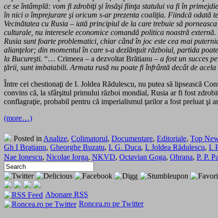
ce se întâmplă: vom fi zdrobiţi şi însăşi fiinţa statului va fi în prim
în nici o împrejurare şi oricum s-ar prezenta coaliţia. Fiindcă odată 
Vecinătatea cu Rusia – iată principiul de la care trebuie să porneasca 
culturale, nu interesele economice comandă politica noastră externă. 
Rusia sunt foarte problematici, chiar când în joc este cea mai puterni
alianţelor; din momentul în care s-a dezlănţuit războiul, partida poat
la Bucureşti.
“… Crimeea – a dezvoltat Brătianu –
a fost un succes pe
ţării, sunt imbatabili. Armata rusă nu poate fi înfrântă decât de acela 
Între cei chestionaţi de I. Joldea Rădulescu, nu putea să lipsească Co
convins că, la sfârşitul primului război mondial, Rusia ar fi fost zdrob
conflagraţie, probabil pentru că imperialismul ţarilor a fost preluat şi
(more…)
Posted in
Analize
,
Colimatorul
,
Documentare
,
Editoriale
,
Top Ne
Gh I Bratianu
,
Gheorghe Buzatu
,
I. G. Duca
,
I. Joldea Rădulescu
,
I. 
Nae Ionescu
,
Nicolae Iorga
,
NKVD
,
Octavian Goga
,
Ohrana
,
P. P. P
Abonare RSS
Roncea.ro pe Twitter