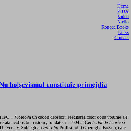
Home
ZIUA
Video
Audio
Roncea Books
Links
Contact
 „Nu bolşevismul constituie primejdia
a TIPO – Moldova un cadou deosebit: reeditarea celor doua volume ale
 prefata neobositului istoric, fondator in 1994 al
Centrului de Istorie si
d University. Sub egida
Centrului
Profesorului Gheorghe Buzatu, care