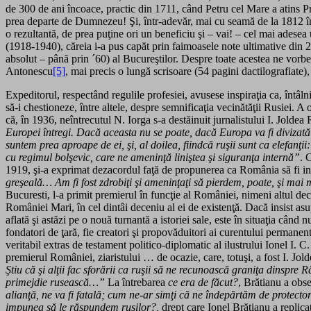
de 300 de ani încoace, practic din 1711, când Petru cel Mare a atins Pru
prea departe de Dumnezeu! Şi, într-adevăr, mai cu seamă de la 1812 înai
o rezultantă, de prea puţine ori un beneficiu şi – vai! – cel mai ades
(1918-1940), căreia i-a pus capăt prin faimoasele note ultimative din 2
absolut – până prin ´60) al Bucureştilor. Despre toate acestea ne vorbe
Antonescu
[5]
, mai precis o lungă scrisoare (54 pagini dactilografiate
Expeditorul, respectând regulile profesiei, avusese inspiraţia ca, întâln
să-i chestioneze, între altele, despre semnificaţia vecinătăţii Rusiei. A
că, în 1936, neîntrecutul N. Iorga s-a destăinuit jurnalistului I. Jolde
Europei întregi. Dacă aceasta nu se poate, dacă Europa va fi divizată 
suntem prea aproape de ei, şi, al doilea, fiindcă ruşii sunt ca elefanţi
cu regimul bolşevic, care ne ameninţă liniştea şi siguranţa internă”
. 
1919, şi-a exprimat dezacordul faţă de propunerea ca România să fi in
greşeală… Am fi fost zdrobiţi şi ameninţaţi să pierdem, poate, şi mai 
Bucuresti, l-a primit premierul în funcţie al României, nimeni altul decât
României Mari, în cel dintâi deceniu al ei de existenţă. Dacă insist asu
aflată şi astăzi pe o nouă turnantă a istoriei sale, este în situaţia când
fondatori de ţară, fie creatori şi propovăduitori ai curentului permanen
veritabil extras de testament politico-diplomatic al ilustrului Ionel I.
premierul României, ziaristului … de ocazie, care, totuşi, a fost I. Jold
Ştiu că şi alţii fac sforării ca ruşii să ne recunoască graniţa dinspre 
primejdie rusească…”
La întrebarea
ce era de făcut?
, Brătianu a obs
alianţă, ne va fi fatală; cum ne-ar simţi că ne îndepărtăm de protector
impunea să le răspundem ruşilor?,
drept care Ionel Brătianu a replica