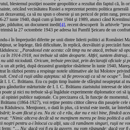
tul, blestemul poziţiei noastre geopolitice a rezultat din faptul că, în o
nte, oricând vecinătatea Rusiei a reprezentat pentru politica generală a
ea un dezavantaj, ca să nu spun o obsesie şi un pericol de prim rang, pre
6-27 iunie 1940, după cum şi între 1944 şi 1989, atunci când Kremlinul s
şte, pilduitor, un document inedit
[4]
, recent descoperit în arhivele “pro
), trimisă la 27 octombrie 1943 pe adresa lui Pamfil Şeicaru de un confra
indu-i în împrejurări diferite pe unii dintre liderii politici ai României 
 obţinut, se înţelege, fără dificultate, în replică, dezvăluiri şi precizări
a Rădulescu:
„Paradoxul este acesta: cât timp nu ne atacă, trebuie să o
ca în 1914-1918, noi trebuie să stăm deoparte. Altfel, suntem distruşi… N
i: nu uită niciodată. Oricum, trebuie precizat, prin declaraţii oficiale 
Cu un alt prilej, după dezastrul graniţelor răsăritene în iunie 1940, Mare
trat în război pentru a respinge notele ultimative ale lui Molotov priv
mult. Cred că ruşii atâta aşteptau: să fie provocaţi ca să ne ocupe”
. Îns
 I. I. C. Brătianu. Era cu puţin timp înainte de sfârşitul neaşteptat al ma
pra gândurilor mărturisite de I. I. C. Brătianu ziaristului interesat de i
 nu poate şi nici nu trebuie să-şi îngăduie experimente diplomatice ori să ig
t al opiniei publice naţionale. Cu precizarea că, în funcţie de momentul, d
 C. Brătianu (1864-1927), voi reţine pentru cititor câteva din pasajele cel
ea Rădulescu. Menţionez, o dată în plus, că textul este inedit, iar întrebă
Răsărit; le-am făcut şi eu. Nu zic că e rău, dar nu e nici bine, fiindcă 
ervat:
“Nimic altceva decât să ne menţinem mereu pe linia politică a alia
ii noştri pentru a-i înlocui cu alţii, sau că ramânem singuri, ruşii ne 
t ferm:
“… Nu; dacă voi fi eu la guvern, nu vom răspunde; dacă vor fi a