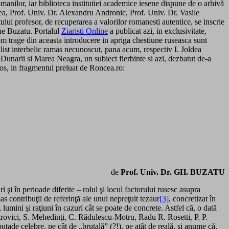
manilor, iar biblioteca institutiei academice iesene dispune de o arhivă
urea, Prof. Univ. Dr. Alexandru Andronic, Prof. Univ. Dr. Vasile
ului profesor, de recuperarea a valorilor romanesti autentice, se inscrie
he Buzatu. Portalul
Ziaristi Online
a publicat azi, in exclusivitate,
em trage din aceasta introducere in apriga chestiune ruseasca sunt
alist interbelic ramas necunoscut, pana acum, respectiv I. Joldea
Dunarii si Marea Neagra, un subiect fierbinte si azi, dezbatut de-a
jos, in fragmentul preluat de Roncea.ro:
de
Prof. Univ. Dr. GH. BUZATU
şi în perioade diferite – rolul şi locul factorului rusesc asupra
as contribuţii de referinţă ale unui nepreţuit tezaur
[3]
, concretizat în
lumini şi raţiuni în cazuri cât se poate de concrete. Astfel că, o dată
Petrovici, S. Mehedinţi, C. Rădulescu-Motru, Radu R. Rosetti, P. P.
ade celebre, pe cât de „brutală” (?!), pe atât de reală, şi anume că,