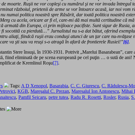
ejdie de moarte. Ruşii ne vor copleşi cu numărul şi ne vor invada întreg
terminat războiul, prietenii de arme se vor întoarce acasă, iar noi vom 
nu numai politica noastră spre Răsărit, dar toată politica noastră exter
Merg cu acela, oricare ar fi el, care-mi dă mai multă certitudine că mă
că armată din Europa, ci prin mijloace pacifiste. Sunt sigur de Rusia, at
e fi socotită ca pierdută…” Jurnalistul nu s-a dat bătut, oferind exemp
ntru aliaţi, fiindcă ruşii erau conduşi atunci de un ţar care nu-nvăţase n
care va şti sau va reuşi s-o atragă în afară de frontierele Rusiei!”
[6]
.
nstantin Stere însuşi, în 1930-1931. Potrivit „Marelui Basarabean”, care
ită, fiind eliminată de pe scena europeană pe cel puţin … o sută de ani! N
 amplificat de Kremlinul Roşu
[7]
.
ws
Tags:
A D Xenopol
,
Basarabia
,
C. C. Giurescu
,
C. Rădulescu-Mo
Petrovici
,
KGB
,
Mareşalul C. Prezan
,
Maresalul Ion Antonescu
,
Mihai 
anaitescu
,
Pamfil Seicaru
,
petre tutea
,
Radu R. Rosetti
,
Rosler
,
Rusia
,
S