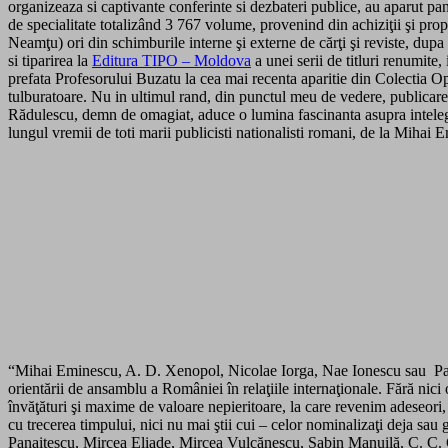
organizeaza si captivante conferinte si dezbateri publice, au aparut pa
de specialitate totalizând 3 767 volume, provenind din achiziţii şi pro
Neamţu) ori din schimburile interne şi externe de cărţi şi reviste, dupa
si tiparirea la
Editura TIPO – Moldova
a unei serii de titluri renumit
prefata Profesorului Buzatu la cea mai recenta aparitie din Colectia
tulburatoare. Nu in ultimul rand, din punctul meu de vedere, publicarea
Rădulescu, demn de omagiat, aduce o lumina fascinanta asupra inteleger
lungul vremii de toti marii publicisti nationalisti romani, de la Miha
“Mihai Eminescu, A. D. Xenopol, Nicolae Iorga, Nae Ionescu sau Pamfil Ş
orientării de ansamblu a României în relaţiile internaţionale. Fără nici o
învăţături şi maxime de valoare nepieritoare, la care revenim adeseori, m
cu trecerea timpului, nici nu mai ştii cui – celor nominalizaţi deja sa
Panaitescu, Mircea Eliade, Mircea Vulcănescu, Sabin Manuilă, C. C. Giur