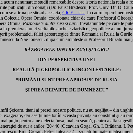
na acum nenumarate studii remarcabile despre istoria nationala reala a ro
priile publicaţii, din donaţii (Dr. Faust Brădescu, Prof. Univ. Dr. D. Ci
 cum se afirma pe site-ul acesteia,
CICE – Iasi
. In cadrul operei neobosit
e, in Colectia Opera Omnia, coordonata chiar de catre Profesorul Gheorg
 Opera Omnia,
Razboaiele dintre rusi si turci
. Invatamintele pe care le put
 in premiera a unei veritabile anchete ziaristice geopolitice a unui jurn
ii problematicii faliei geostrategice dintre Romania si Rusia la Gurile 
i Eminescu la Nae Ionescu, dupa cum aminteste si Profesorul Buzatu mai 
RĂZBOAIELE DINTRE RUŞI ŞI TURCI
DIN PERSPECTIVA UNEI
REALITĂŢI GEOPOLITICE INCONTESTABILE:
“ROMÂNII SUNT PREA APROAPE DE RUSIA
ŞI PREA DEPARTE DE DUMNEZEU”
eicaru, titani ai presei noastre politice, nu au neglijat – din unghiuri 
 exagerare, dar aserţiunile lor în această privinţă au constituit şi au răm
ai puţin pentru a ne delecta, însa, mai cu seamă, pentru a afla sugestii, 
u generaţiei de aur a anilor ’20-’40 (Octavian Goga, Gh. I. Brătianu, I. 
escu, Emil Cioran, Petre Ţuţea s.a.) – să-i atribui paternitatea unei but