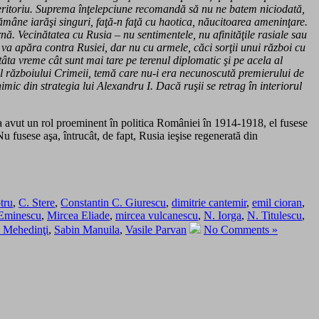
ul teritoriu. Suprema înţelepciune recomandă să nu ne batem niciodată,
rămâne iarăşi singuri, faţă-n faţă cu haotica, năucitoarea ameninţare.
nă. Vecinătatea cu Rusia – nu sentimentele, nu afinităţile rasiale sau
 va apăra contra Rusiei, dar nu cu armele, căci sorţii unui război cu
âta vreme cât sunt mai tare pe terenul diplomatic şi pe acela al
lul războiului Crimeii, temă care nu-i era necunoscută premierului de
imic din strategia lui Alexandru I. Dacă ruşii se retrag în interiorul
 a avut un rol proeminent în politica României în 1914-1918, el fusese
u fusese aşa, întrucât, de fapt, Rusia ieşise regenerată din
tru
,
C. Stere
,
Constantin C. Giurescu
,
dimitrie cantemir
,
emil cioran
,
Eminescu
,
Mircea Eliade
,
mircea vulcanescu
,
N. Iorga
,
N. Titulescu
,
. Mehedinţi
,
Sabin Manuila
,
Vasile Parvan
No Comments »