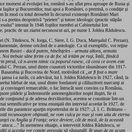
rice moment al evoluţiei lor, românii s-au aflat prea aproape de Rusia şi
 Iaşilor şi Bucurestilor, mai apoi a României, o premisă, o condiţie şi
cum în mod cu totul deosebit în decursul existenţei României Mari
-a pretins deopotrivă “prieten” şi tutore ideologic (practic stăpân
cesului” intentat în 1946 foştilor membri ai Cabinetului Ion
te, practic de un ziarist necunoscut azi, pe nume I. Joldea Rădulescu.
Mari (N. Titulescu, N. Iorga, C. Stere, I. G. Duca, Mareşalul C. Prezan),
 fundamentale, demne oricând de o antologie. Ca să exemplific, voi reţine
punem Rusiei – dacă putem, bineînţeles – armata altora, armata
oi trebuie săne ferim ca de foc să irităm pe ruşi, întâi, fiindcă
şi prin presă, că n-avem nimic cu poporul rusesc, că ceea ce avem este
şalul C. Prezan, unul dintre coautorii victoriilor răsunătoare din 1917-
ind Basarabia şi Bucovina de Nord, motivând că
„ar fi fost o mare
ă şansa i-a surâs, cu adevărat, lui I. Joldea Rădulescu în 1927, când, la
relui bărbat de stat, unul dintre fondatorii şi călăuzitorii marcanţi ai
dei şi convingeri remarcabile, o fac întrucât sunt convins ca România,
nore pildele şi îndemnurile antemergătorilor noştri iluştri, fie ei
e conţinutul şi de adresa dezvăluirilor, acestea se constituie într-un
e mai semnificative pe tema enunţată din interviul acordat în 1927, de
rile din paranteze aparţin reporterului de la 1927: „I. I. C. Brătianu
–
această recunoaştere obţinută, ne vom culca pe roze şi vom uita de eterna
nţei cu Anglia şi Franţa; orice deviere, cât de mică, de la această
vor ataca…”
În asemenea situaţie, a intervenit Joldea Rădulescu,
se
lţii şi aceştia vor comite greşeala să răspundă, îţi spun de pe acum