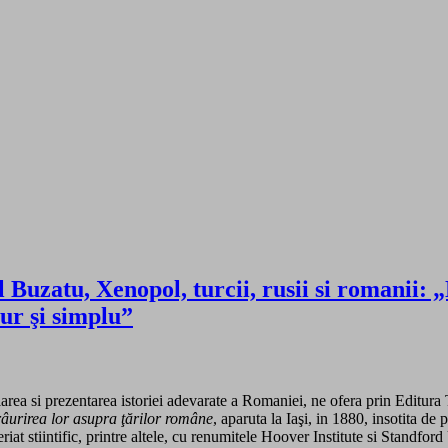
l Buzatu, Xenopol, turcii, rusii si romanii:
ur şi simplu”
rea si prezentarea istoriei adevarate a Romaniei, ne ofera prin Editur
înrâurirea lor asupra ţărilor române
, aparuta la Iaşi, in 1880, insotita de
iat stiintific, printre altele, cu renumitele Hoover Institute si Standfor