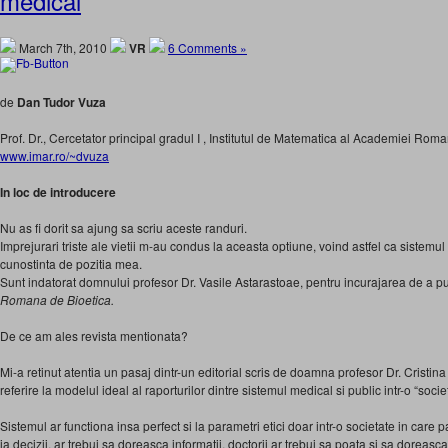
medical
March 7th, 2010
VR
6 Comments »
de
Dan Tudor Vuza
Prof. Dr., Cercetator principal gradul I , Institutul de Matematica al Academiei Rom
www.imar.ro/~dvuza
In loc de introducere
Nu as fi dorit sa ajung sa scriu aceste randuri.
Imprejurari triste ale vietii m-au condus la aceasta optiune, voind astfel ca sistem
cunostinta de pozitia mea.
Sunt indatorat domnului profesor Dr. Vasile Astarastoae, pentru incurajarea de a pu
Romana de Bioetica.
De ce am ales revista mentionata?
Mi-a retinut atentia un pasaj dintr-un editorial scris de doamna profesor Dr. Cristina
referire la modelul ideal al raporturilor dintre sistemul medical si public intr-o “socie
Sistemul ar functiona insa perfect si la parametri etici doar intr-o societate in care 
ia decizii, ar trebui sa doreasca informatii, doctorii ar trebui sa poata si sa doreasca 