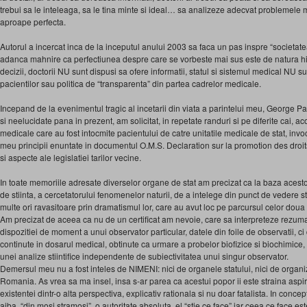
trebui sa le inteleaga, sa le tina minte si ideal… sa analizeze adecvat problemele m
aproape perfecta.
Autorul a incercat inca de la inceputul anului 2003 sa faca un pas inspre “societat
adanca mahnire ca perfectiunea despre care se vorbeste mai sus este de natura hi
decizii, doctorii NU sunt dispusi sa ofere informatii, statul si sistemul medical NU su
pacientilor sau politica de “transparenta” din partea cadrelor medicale.
Incepand de la evenimentul tragic al incetarii din viata a parintelui meu, George Pa
si neelucidate pana in prezent, am solicitat, in repetate randuri si pe diferite cai, 
medicale care au fost intocmite pacientului de catre unitatile medicale de stat, in
meu principii enuntate in documentul O.M.S. Declaration sur la promotion des dro
si aspecte ale legislatiei tarilor vecine.
In toate memoriile adresate diverselor organe de stat am precizat ca la baza acestor 
de stiinta, a cercetatorului fenomenelor naturii, de a intelege din punct de vedere st
multe ori ravasitoare prin dramatismul lor, care au avut loc pe parcursul celor doua l
Am precizat de aceea ca nu de un certificat am nevoie, care sa interpreteze rezumati
dispozitiei de moment a unui observator particular, datele din foile de observatii, ci 
continute in dosarul medical, obtinute ca urmare a probelor biofizice si biochimice,
unei analize stiintifice independente de subiectivitatea unui singur observator.
Demersul meu nu a fost inteles de NIMENI: nici de organele statului, nici de organ
Romania. As vrea sa ma insel, insa s-ar parea ca acestui popor ii este straina aspi
existentei dintr-o alta perspectiva, explicativ rationala si nu doar fatalista. In conce
aiba, “din mosi stramosi”, o autoritate absoluta, el “stie ce face” iar ceea ce face este