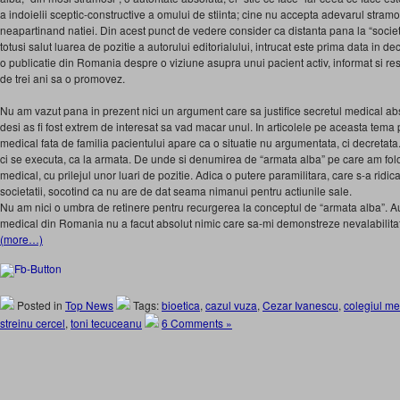
a indoielii sceptic-constructive a omului de stiinta; cine nu accepta adevarul stram
neapartinand natiei. Din acest punct de vedere consider ca distanta pana la “socie
totusi salut luarea de pozitie a autorului editorialului, intrucat este prima data in de
o publicatie din Romania despre o viziune asupra unui pacient activ, informat si re
de trei ani sa o promovez.
Nu am vazut pana in prezent nici un argument care sa justifice secretul medical abso
desi as fi fost extrem de interesat sa vad macar unul. In articolele pe aceasta tema 
medical fata de familia pacientului apare ca o situatie nu argumentata, ci decretata
ci se executa, ca la armata. De unde si denumirea de “armata alba” pe care am folos
medical, cu prilejul unor luari de pozitie. Adica o putere paramilitara, care s-a ridi
societatii, socotind ca nu are de dat seama nimanui pentru actiunile sale.
Nu am nici o umbra de retinere pentru recurgerea la conceptul de “armata alba”. Au t
medical din Romania nu a facut absolut nimic care sa-mi demonstreze nevalabilita
(more…)
Posted in
Top News
Tags:
bioetica
,
cazul vuza
,
Cezar Ivanescu
,
colegiul me
streinu cercel
,
toni tecuceanu
6 Comments »