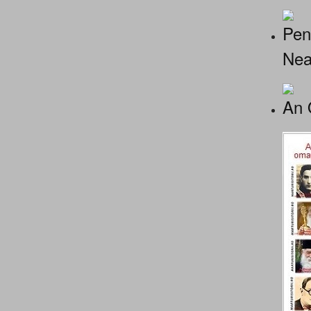
Pen
Nea
An 