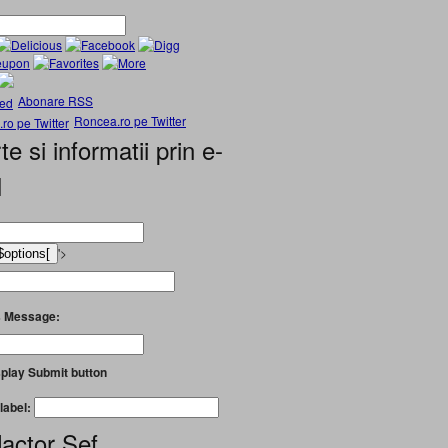
Abonare RSS
Roncea.ro pe Twitter
te si informatii prin e-
l
'>
 Message:
play Submit button
label:
actor Șef