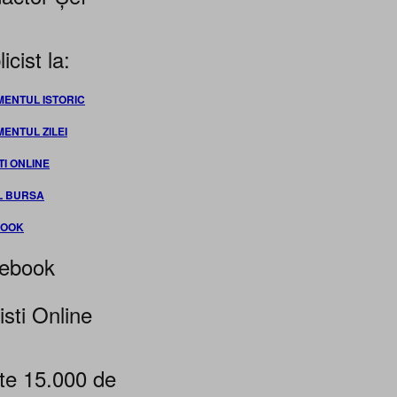
icist la:
MENTUL ISTORIC
MENTUL ZILEI
TI ONLINE
L BURSA
BOOK
ebook
isti Online
te 15.000 de