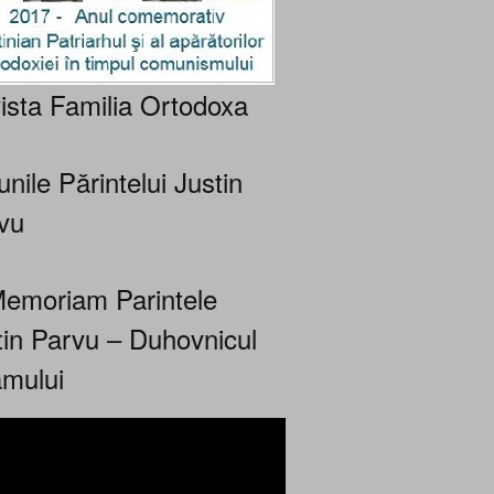
ista Familia Ortodoxa
nile Părintelui Justin
vu
Memoriam Parintele
tin Parvu – Duhovnicul
mului