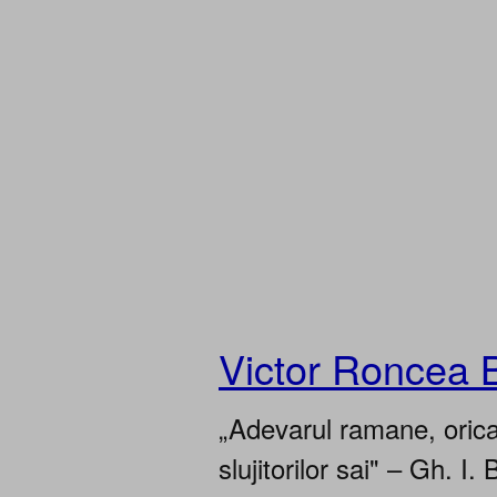
Victor Roncea 
„Adevarul ramane, oricar
slujitorilor sai" – Gh. I. 