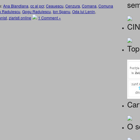
sem
s:
Ana Blandiana
,
cc al pcr
,
Ceauescu
,
Cenzura
,
Comana
,
Comuna
 Radulescu
,
Gogu Radulescu
,
Ion Spanu
,
Oda lui Lenin
,
nist
,
ziaristi online
1 Comment »
CI
Top
Car
O s