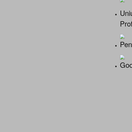
Uniu
Prof
Pen
Goo