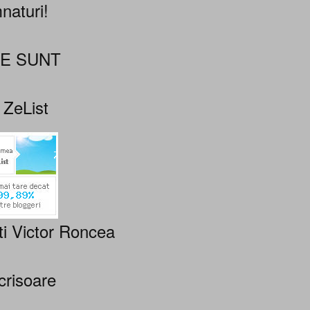
naturi!
NE SUNT
 ZeList
ti Victor Roncea
crisoare