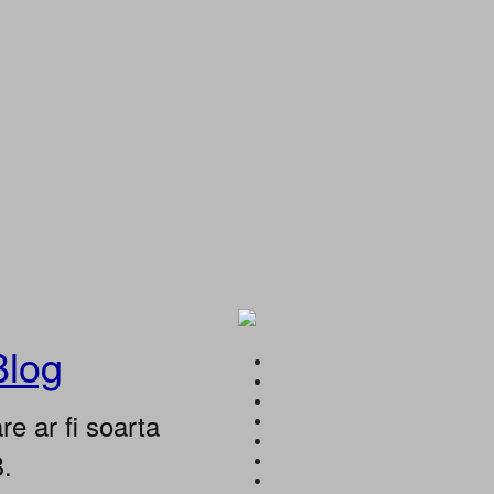
Blog
e ar fi soarta
B.