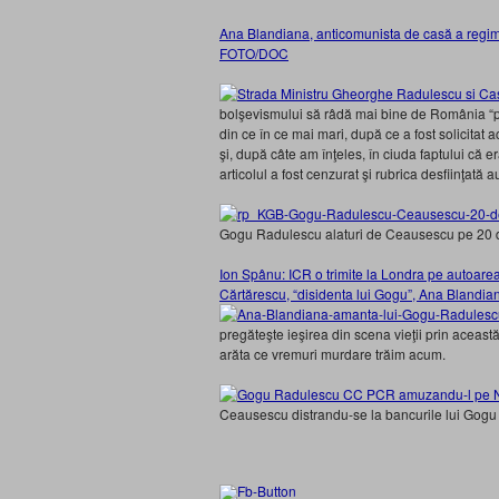
Ana Blandiana, anticomunista de casă a regim
FOTO/DOC
bolşevismului să râdă mai bine de România “pos
din ce în ce mai mari, după ce a fost solicitat 
şi, după câte am înţeles, în ciuda faptului că 
articolul a fost cenzurat şi rubrica desfiinţată 
Gogu Radulescu alaturi de Ceausescu pe 20
Ion Spânu: ICR o trimite la Londra pe autoarea
Cărtărescu, “disidenta lui Gogu”, Ana Blandia
pregăteşte ieşirea din scena vieţii prin această
arăta ce vremuri murdare trăim acum.
Ceausescu distrandu-se la bancurile lui Gog