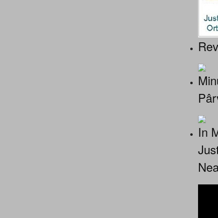
Rev
Minu
Pâr
In 
Jus
Nea