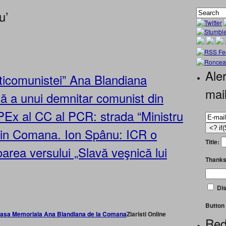
u’
Aler
ticomunistei” Ana Blandiana
mai
dă a unui demnitar comunist din
x al CC al PCR: strada “Ministru
in Comana. Ion Spânu: ICR o
Title:
oarea versului „Slavă veşnică lui
Thanks
Dis
Button 
Ziaristi Online
Red