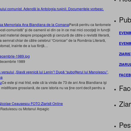
ului comunist. Adendă la Antologia rușinii. Documentele vorbesc.
Publ
Parcă pentru ca fantomele
t-comunistă” şi de oamenii ei din ce în ce mai mici cocoţaţi în funcţii
EVENI
acest material despre propagandă şi cenzură de către o revistă literară,
era semnat chiar de către celebrul “Cronicar” de la România Literară,
EVENI
automat, înainte de a lua fiinţă…
ZIARIS
 decembrie 1989
ZIARU
 versului „Slavă veşnică lui Lenin”! După “subofiţerul lui Manolescu”,
FACE
na
Ce este şi mai trist, este că la vîrsta de 73 de ani Ana Blandiana îşi
Fac
 mistificare grosolană, de care istoria nu va ţine cont decît pentru a
Ziar
u Radulescu cu Motanul Arpagic
Pes