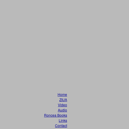
Home
ZIUA
Video
Audio
Roncea Books
Links
Contact