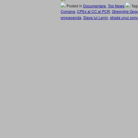
Posted in
Documentare
,
Top News
Tag
Comana
,
CPEx al CC al PCR
,
Gheorghe Gogu
propaganda
,
Slava lui Lenin
,
strada unui comu