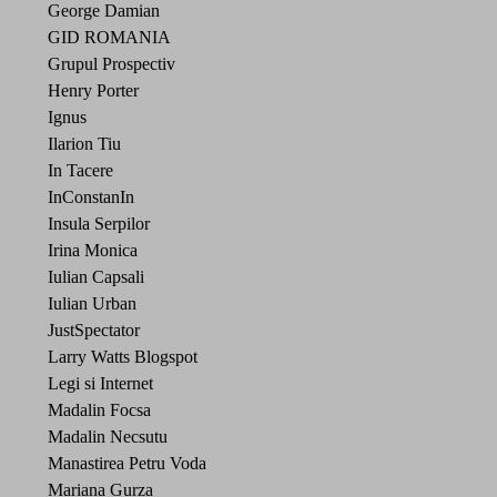
George Damian
GID ROMANIA
Grupul Prospectiv
Henry Porter
Ignus
Ilarion Tiu
In Tacere
InConstanIn
Insula Serpilor
Irina Monica
Iulian Capsali
Iulian Urban
JustSpectator
Larry Watts Blogspot
Legi si Internet
Madalin Focsa
Madalin Necsutu
Manastirea Petru Voda
Mariana Gurza