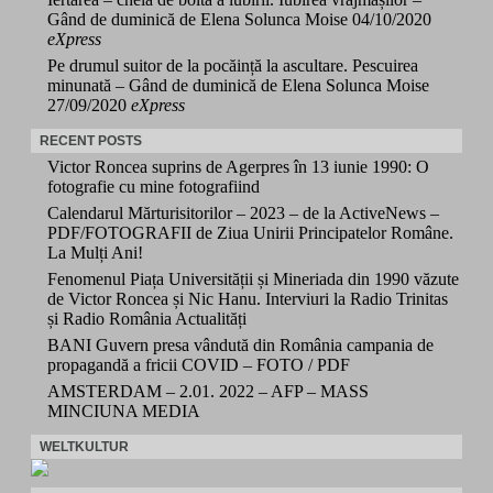
Gând de duminică de Elena Solunca Moise
04/10/2020
eXpress
Pe drumul suitor de la pocăință la ascultare. Pescuirea
minunată – Gând de duminică de Elena Solunca Moise
27/09/2020
eXpress
RECENT POSTS
Victor Roncea suprins de Agerpres în 13 iunie 1990: O
fotografie cu mine fotografiind
Calendarul Mărturisitorilor – 2023 – de la ActiveNews –
PDF/FOTOGRAFII de Ziua Unirii Principatelor Române.
La Mulți Ani!
Fenomenul Piața Universității și Mineriada din 1990 văzute
de Victor Roncea și Nic Hanu. Interviuri la Radio Trinitas
și Radio România Actualități
BANI Guvern presa vândută din România campania de
propagandă a fricii COVID – FOTO / PDF
AMSTERDAM – 2.01. 2022 – AFP – MASS
MINCIUNA MEDIA
WELTKULTUR