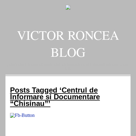
VICTOR RONCEA
BLOG
„ADEVARUL RAMANE, ORICARE AR FI SOARTA SLUJITORILOR SAI" – GH.
I. B.
Posts Tagged ‘Centrul de
Informare si Documentare
“Chisinau”’