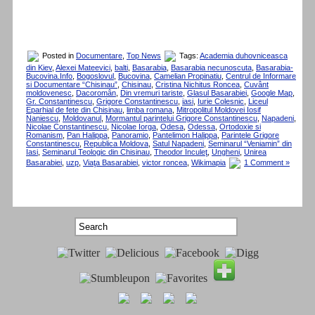
Posted in
Documentare
,
Top News
Tags:
Academia duhovniceasca
din Kiev
,
Alexei Mateevici
,
balti
,
Basarabia
,
Basarabia necunoscuta
,
Basarabia-
Bucovina.Info
,
Bogoslovul
,
Bucovina
,
Camelian Propinatiu
,
Centrul de Informare
si Documentare “Chisinau”
,
Chisinau
,
Cristina Nichitus Roncea
,
Cuvânt
moldovenesc
,
Dacoromân
,
Din vremuri tariste
,
Glasul Basarabiei
,
Google Map
,
Gr. Constantinescu
,
Grigore Constantinescu
,
iasi
,
Iurie Colesnic
,
Liceul
Eparhial de fete din Chisinau
,
limba romana
,
Mitropolitul Moldovei Iosif
Naniescu
,
Moldovanul
,
Mormantul parintelui Grigore Constantinescu
,
Napadeni
,
Nicolae Constantinescu
,
Nicolae Iorga
,
Odesa
,
Odessa
,
Ortodoxie si
Romanism
,
Pan Halippa
,
Panoramio
,
Pantelimon Halippa
,
Parintele Grigore
Constantinescu
,
Republica Moldova
,
Satul Napadeni
,
Seminarul “Veniamin” din
Iasi
,
Seminarul Teologic din Chisinau
,
Theodor Inculeţ
,
Ungheni
,
Unirea
Basarabiei
,
uzp
,
Viaţa Basarabiei
,
victor roncea
,
Wikimapia
1 Comment »