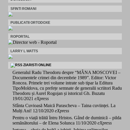
SFINTI ROMANI
PUBLICATII ORTODOXE
ROPORTAL
LARRY L WATTS
ZIARISTI ONLINE
Generalul Radu Theodoru despre “MÂNA MOSCOVEI –
Documentele crimei din decembrie 1989”. Editor: Victor
Roncea. Primele trei volume intrate sub tipar la Editura
TipoMoldova, cu prefețe semnate de generalii scriitori Radu
Theodoru și Aurel Rogojan și istoricul Gh. Buzatu
19/01/2021
eXpress
Sfânta Cuvioasă Maică Parascheva – Taina cuviinței. La
Mulți Ani!
12/10/2020
eXpress
Pentru o viață trăită întru Hristos. Gând de duminică – pilda
semănătorului – de Elena Solunca
11/10/2020
eXpress
Iertarea – cheia de boltă a iubirii. Iubirea vrăjmașilor –