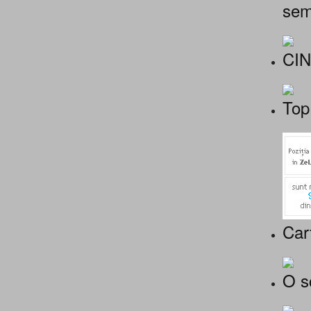
sem
CI
Top
Car
O s