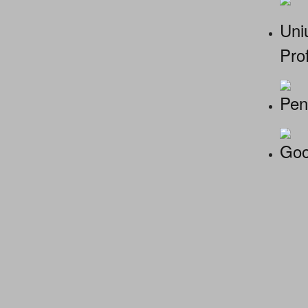
Uniu
Prof
Pen
Goo