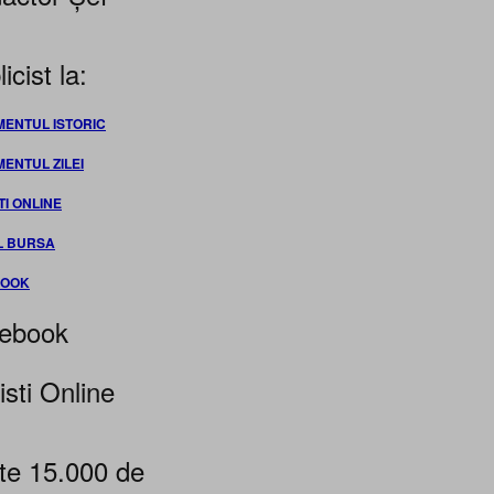
icist la:
MENTUL ISTORIC
MENTUL ZILEI
TI ONLINE
L BURSA
BOOK
ebook
isti Online
te 15.000 de