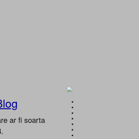
Blog
e ar fi soarta
B.