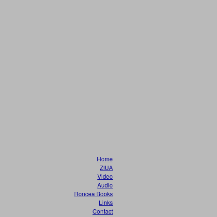
Home
ZIUA
Video
Audio
Roncea Books
Links
Contact