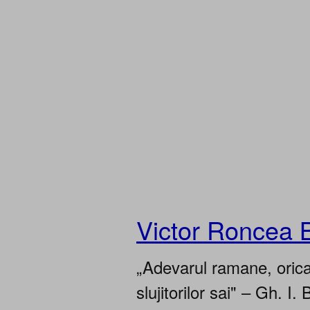
Victor Roncea 
„Adevarul ramane, oricar
slujitorilor sai" – Gh. I. 