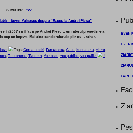
Sursa Info:
EvZ
Publ
ubit – Sever Voinescu despre “Exceptia Andrei Plesu”
ese in 2007 sa il faca pe Andrei Plesu… urmatorul presedinte al
EVENI
 la cap se impute. Mai ales cand creierul e plin cu… rahat.
EVENI
News
Tags:
Cernahoschi
,
Fumurescu
,
Gotiu
,
hurezeanu
,
Morar
,
ZIARIS
anca
,
Teodorescu
,
Tudoran
,
Voinescu
,
vox publica
,
vox pulika
4
ZIARU
FACE
Fac
Ziar
Pes