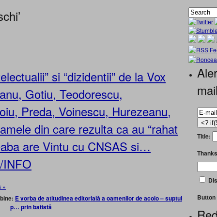
chi’
Aler
electualii” si “dizidentii” de la Vox
mai
zanu, Gotiu, Teodorescu,
oiu, Preda, Voinescu, Hurezeanu,
mele din care rezulta ca au “rahat
Title:
reaba are Vintu cu CNSAS si…
Thanks
O/INFO
Dis
 »
Button 
 bine:
E vorba de
atitudinea editorială a oamenilor de acolo – suptul
p… prin batistă
Red