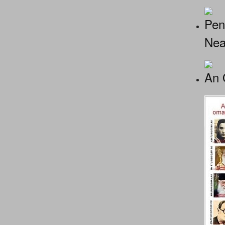
Pen
Nea
An 