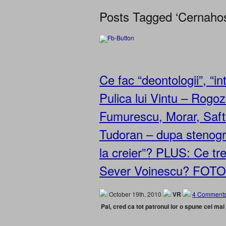
Posts Tagged ‘Cernahos
Ce fac “deontologii”, “int
Pulica lui Vintu – Rogo
Fumurescu, Morar, Saft
Tudoran – dupa stenogra
la creier”? PLUS: Ce t
Sever Voinescu? FOT
October 19th, 2010
VR
4 Comments
Pai, cred ca tot patronul lor o spune cel mai