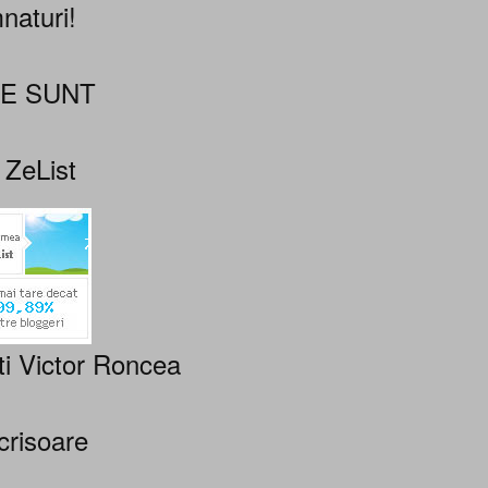
naturi!
NE SUNT
 ZeList
ti Victor Roncea
crisoare