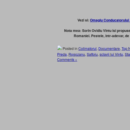
Vezi si:
Omagiu Conducatorului I
Nota mea: Sorin Ovidiu Vintu isi propus
Romaniei. Pestele, intr-adevar, de
Posted in
Colimatorul
,
Documentare
,
Top 
Preda
,
Rogozanu
,
Saftoiu
,
sclavii lui Vintu
,
St
Comments »