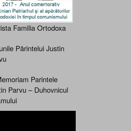
ista Familia Ortodoxa
nile Părintelui Justin
vu
Memoriam Parintele
tin Parvu – Duhovnicul
mului