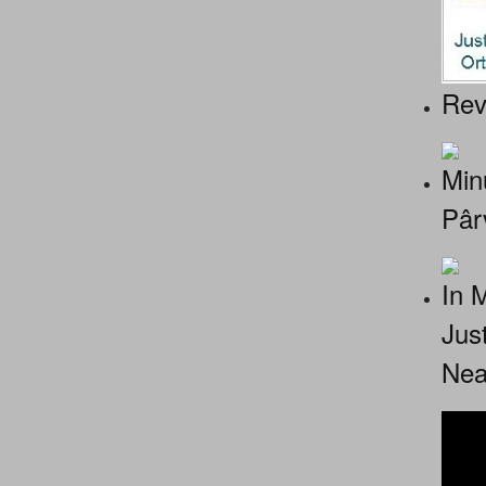
Rev
Minu
Pâr
In 
Jus
Nea