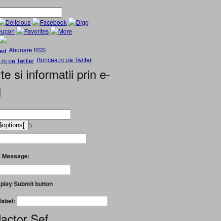
Abonare RSS
Roncea.ro pe Twitter
te si informatii prin e-
l
'>
 Message:
play Submit button
label:
actor Șef