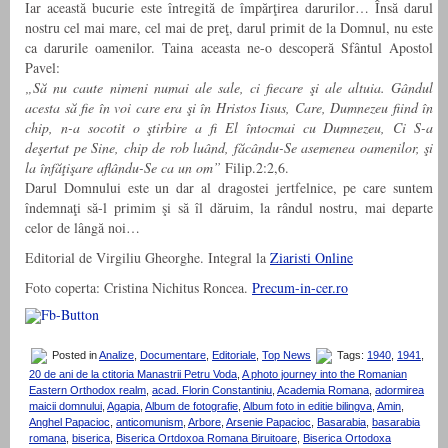
Iar această bucurie este întregită de împărţirea darurilor… Însă darul
nostru cel mai mare, cel mai de preţ, darul primit de la Domnul, nu este
ca darurile oamenilor. Taina aceasta ne-o descoperă Sfântul Apostol
Pavel:
„Să nu caute nimeni numai ale sale, ci fiecare şi ale altuia. Gândul
acesta să fie în voi care era şi în Hristos Iisus, Care, Dumnezeu fiind în
chip, n-a socotit o ştirbire a fi El întocmai cu Dumnezeu, Ci S-a
deşertat pe Sine, chip de rob luând, făcându-Se asemenea oamenilor, şi
la înfăţişare aflându-Se ca un om”
Filip.2:2,6.
Darul Domnului este un dar al dragostei jertfelnice, pe care suntem
îndemnaţi să-l primim şi să îl dăruim, la rândul nostru, mai departe
celor de lângă noi…
Editorial de Virgiliu Gheorghe. Integral la
Ziaristi Online
Foto coperta: Cristina Nichitus Roncea.
Precum-in-cer.ro
Posted in
Analize
,
Documentare
,
Editoriale
,
Top News
Tags:
1940
,
1941
,
20 de ani de la ctitoria Manastrii Petru Voda
,
A photo journey into the Romanian
Eastern Orthodox realm
,
acad. Florin Constantiniu
,
Academia Romana
,
adormirea
maicii domnului
,
Agapia
,
Album de fotografie
,
Album foto in editie bilingva
,
Amin
,
Anghel Papacioc
,
anticomunism
,
Arbore
,
Arsenie Papacioc
,
Basarabia
,
basarabia
romana
,
biserica
,
Biserica Ortdoxoa Romana Biruitoare
,
Biserica Ortodoxa