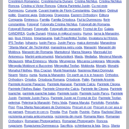
Crestinism Romanesc
,
Crestinismul la Dunare
,
Cristina Nichitus
,
Cristina Nichitus
Roncea
,
Cristina si Victor Roncea
,
Ctitoria Parintelui Justin
,
Cu noi este
Dumnezeu
,
Cununie
,
Cuvant Inainte de Florin Constantiniu
,
Dacii liberi
,
Detinuti
politic
,
Doamne ajuta
,
Dobrogea
,
Dragostea
,
Eastern Orthodoxy
,
Editura
Compania
,
Eminescu
,
Familia
,
Familia Ortodoxa
,
Fiul lui Dumnezeu
,
florin
constantiniu
,
Fotograf
,
Fotografa Cristina Nichitus
,
Fotografi din Romania
,
Fotografi Romani
,
Fotografie
,
Fotografii din manastiri
,
Frontul de Est
,
Galata
,
GANDIREA
,
Gurile Dunarii
,
Hristos in mijlocul nostru
,
Humor
,
Iarna la Manastire
,
iasi
,
Iisus Hristos
,
Impartasania
,
Inalt Preasfintitul Teofan
,
Invatatura lui Hristos
,
IPS Teofan
,
Isihastru
,
Iustin Parvu
,
Justin Parvu
,
maica domnului
,
Manastirea
“Sfanta Maria” din Techirghiol
,
manastirea petru voda
,
Manastiri
,
Manastiri din
Moldova
,
Manastiri din Romania
,
Mantuitorul
,
Marea Neagra
,
Maresalul Ion
Antonescu
,
Martirii anticomunisti
,
Marturistitorii
,
Maslu
,
Mediafax
,
Mesterul Manole
,
Miclauseni
,
Mihai Eminescu
,
Miorita
,
Mirungerea
,
Miscarea Legionara
,
Mitropolia
,
Mitropolia Moldovei si Bucovinei
,
Mitropolitul Teofan
,
Moldovita
,
Monahi
,
Monahii
,
Monahul Filotheu
,
Mos Craciun
,
Muntii Neamtului
,
Nasterea Maicii Domnului
,
Neamt
,
Nistru
,
nunta
,
Nunta la Manastire
,
On earth as it is in heaven
,
Orthodox
,
Orthodoxy
,
Ortodox
,
Ortodoxia Romana
,
Ortodoxie
,
Paltin
,
Parintele Arsenie
,
Parintele Arsenie Papacioc
,
Parintele Atanasie
,
Parintele Calciu
,
Parintele Cleopa
,
Parintele Filotheu Balan
,
Parintele Gheorghe Calciu
,
Parintele Ilie Cleopa
,
Parintele
Ioanichie
,
parintele ioanichie balan
,
Parintele Iustin
,
Parintele Iustin Parvu
,
Parintele
Justin
,
Parintele Justin Parvu
,
Parintele Justin pe Frontul de Est
,
Parintele Teofan
,
pelerinaj
,
Pelerinaj la Manastiri
,
Petru Voda
,
Poiana Marului
,
Portofolio
,
Portofoliu
,
Post
,
Prea Sfanta Nascatoare de Dumnezeu
,
Precum in cer
,
Precum in cer asa si
pe pamant
,
Precum-in-cer.ro
,
Preotia
,
Prut
,
Pustie
,
Pustnic
,
Putna
,
Razboiul Sfant
,
rezistenta armata anticomunista
,
rezistenta din munti
,
Romania Mare
,
Romanian
Orthodoxy
,
Romanian Photographers
,
Romanian Photography
,
Roncea
,
rugaciune
,
Rugaciunea Domneasca
,
Sacrificiu
,
schimbarea la fata
,
Secu
,
Sfanta