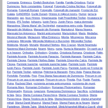
Compania
,
Eminescu
,
English Bookshop
,
Familia
,
Familia Ortodoxa
,
Fiul lui
Dumnezeu
,
florin constantiniu
,
Fotograf
,
Fotografa Cristina Nichitus
,
Fotografi din
Romania
,
Fotografi Romani
,
Fotografie
,
Fotografii din manastiri
,
Frontul de Est
,
Galata
,
GANDIREA
,
Gurile Dunarii
,
Hristos in mijlocul nostru
,
Humor
,
Iarna la
Manastire
,
iasi
,
Iisus Hristos
,
Impartasania
,
Inalt Preasfintitul Teofan
,
Invatatura lui
Hristos
,
IPS Teofan
,
Isihastru
,
Iustin Parvu
,
Justin Parvu
,
maica domnului
,
Manastirea “Sfanta Maria” din Techirghiol
,
manastirea petru voda
,
Manastiri
,
Manastiri din Moldova
,
Manastiri din Romania
,
Mantuitorul
,
Marea Neagra
,
Maresalul Ion Antonescu
,
Martirii anticomunisti
,
Marturistitorii
,
Maslu
,
Mediafax
,
Mesterul Manole
,
Miclauseni
,
Mihai Eminescu
,
Miorita
,
Mirungerea
,
Miscarea
Legionara
,
Mitropolia
,
Mitropolia Moldovei si Bucovinei
,
Mitropolitul Teofan
,
Moldovita
,
Monahi
,
Monahii
,
Monahul Filotheu
,
Mos Craciun
,
Muntii Neamtului
,
Nasterea Maicii Domnului
,
Neamt
,
Nistru
,
nunta
,
Nunta la Manastire
,
On earth as it
is in heaven
,
Orthodox
,
Orthodoxy
,
Ortodox
,
Ortodoxia Romana
,
Ortodoxie
,
Paltin
,
Parintele Arsenie
,
Parintele Arsenie Papacioc
,
Parintele Atanasie
,
Parintele Calciu
,
Parintele Cleopa
,
Parintele Filotheu Balan
,
Parintele Gheorghe Calciu
,
Parintele Ilie
Cleopa
,
Parintele Ioanichie
,
parintele ioanichie balan
,
Parintele Iustin
,
Parintele
Iustin Parvu
,
Parintele Justin
,
Parintele Justin Parvu
,
Parintele Justin pe Frontul de
Est
,
Parintele Teofan
,
pelerinaj
,
Pelerinaj la Manastiri
,
Petru Voda
,
Poiana Marului
,
Portofolio
,
Portofoliu
,
Post
,
Prea Sfanta Nascatoare de Dumnezeu
,
Precum in cer
,
Precum in cer asa si pe pamant
,
Precum-in-cer.ro
,
Preotia
,
Prut
,
Pustie
,
Pustnic
,
Putna
,
Razboiul Sfant
,
rezistenta armata anticomunista
,
rezistenta din munti
,
Romania Mare
,
Romanian Orthodoxy
,
Romanian Photographers
,
Romanian
Photography
,
Roncea
,
rugaciune
,
Rugaciunea Domneasca
,
Sacrificiu
,
schimbarea
la fata
,
Secu
,
Sfanta Cuvioasa Parascheva
,
Sfanta Cuvioasa Teodora
,
Sfanta
Parascheva
,
Sfanta Teodora de la Sihla
,
Sfantul Apostol Andrei
,
sfantul arhanghel
mihail
,
Sfantul Daniil Sihastrul
,
Sfantul Paisie
,
Sfantul Paisie de la Neamt
,
Sfantul
Pantelimon
,
Sfintele Taine
,
Sfintii Arhangheli
,
Sfintii Arhangheli Mihail si Gavriil
,
sfintii