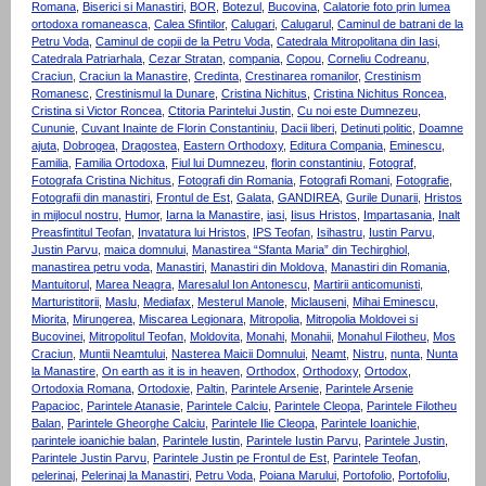
Romana
,
Biserici si Manastiri
,
BOR
,
Botezul
,
Bucovina
,
Calatorie foto prin lumea
ortodoxa romaneasca
,
Calea Sfintilor
,
Calugari
,
Calugarul
,
Caminul de batrani de la
Petru Voda
,
Caminul de copii de la Petru Voda
,
Catedrala Mitropolitana din Iasi
,
Catedrala Patriarhala
,
Cezar Stratan
,
compania
,
Copou
,
Corneliu Codreanu
,
Craciun
,
Craciun la Manastire
,
Credinta
,
Crestinarea romanilor
,
Crestinism
Romanesc
,
Crestinismul la Dunare
,
Cristina Nichitus
,
Cristina Nichitus Roncea
,
Cristina si Victor Roncea
,
Ctitoria Parintelui Justin
,
Cu noi este Dumnezeu
,
Cununie
,
Cuvant Inainte de Florin Constantiniu
,
Dacii liberi
,
Detinuti politic
,
Doamne
ajuta
,
Dobrogea
,
Dragostea
,
Eastern Orthodoxy
,
Editura Compania
,
Eminescu
,
Familia
,
Familia Ortodoxa
,
Fiul lui Dumnezeu
,
florin constantiniu
,
Fotograf
,
Fotografa Cristina Nichitus
,
Fotografi din Romania
,
Fotografi Romani
,
Fotografie
,
Fotografii din manastiri
,
Frontul de Est
,
Galata
,
GANDIREA
,
Gurile Dunarii
,
Hristos
in mijlocul nostru
,
Humor
,
Iarna la Manastire
,
iasi
,
Iisus Hristos
,
Impartasania
,
Inalt
Preasfintitul Teofan
,
Invatatura lui Hristos
,
IPS Teofan
,
Isihastru
,
Iustin Parvu
,
Justin Parvu
,
maica domnului
,
Manastirea “Sfanta Maria” din Techirghiol
,
manastirea petru voda
,
Manastiri
,
Manastiri din Moldova
,
Manastiri din Romania
,
Mantuitorul
,
Marea Neagra
,
Maresalul Ion Antonescu
,
Martirii anticomunisti
,
Marturistitorii
,
Maslu
,
Mediafax
,
Mesterul Manole
,
Miclauseni
,
Mihai Eminescu
,
Miorita
,
Mirungerea
,
Miscarea Legionara
,
Mitropolia
,
Mitropolia Moldovei si
Bucovinei
,
Mitropolitul Teofan
,
Moldovita
,
Monahi
,
Monahii
,
Monahul Filotheu
,
Mos
Craciun
,
Muntii Neamtului
,
Nasterea Maicii Domnului
,
Neamt
,
Nistru
,
nunta
,
Nunta
la Manastire
,
On earth as it is in heaven
,
Orthodox
,
Orthodoxy
,
Ortodox
,
Ortodoxia Romana
,
Ortodoxie
,
Paltin
,
Parintele Arsenie
,
Parintele Arsenie
Papacioc
,
Parintele Atanasie
,
Parintele Calciu
,
Parintele Cleopa
,
Parintele Filotheu
Balan
,
Parintele Gheorghe Calciu
,
Parintele Ilie Cleopa
,
Parintele Ioanichie
,
parintele ioanichie balan
,
Parintele Iustin
,
Parintele Iustin Parvu
,
Parintele Justin
,
Parintele Justin Parvu
,
Parintele Justin pe Frontul de Est
,
Parintele Teofan
,
pelerinaj
,
Pelerinaj la Manastiri
,
Petru Voda
,
Poiana Marului
,
Portofolio
,
Portofoliu
,