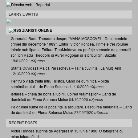
LARRY L WATTS
ZIARISTI ONLINE
Generalul Radu Theodoru despre “MÂNA MOSCOVEI – Documentele
crimei din decembrie 1989”. Editor: Victor Roncea. Primele trei volume
intrate sub tipar la Editura TipoMoldova, cu prefețe semnate de generalii
scriitori Radu Theodoru și Aurel Rogojan și istoricul Gh. Buzatu
19/01/2021
eXpress
Sfânta Cuvioasă Maică Parascheva – Taina cuviinței. La Mulți Ani!
12/10/2020
eXpress
Pentru o viață trăită întru Hristos. Gând de duminică – pilda
semănătorului – de Elena Solunca
11/10/2020
eXpress
Iertarea – cheia de boltă a iubirii. Iubirea vrăjmașilor – Gând de
duminică de Elena Solunca Moise
04/10/2020
eXpress
Pe drumul suitor de la pocăință la ascultare. Pescuirea minunată – Gând
de duminică de Elena Solunca Moise
27/09/2020
eXpress
RECENT POSTS
Victor Roncea suprins de Agerpres în 13 iunie 1990: O fotografie cu
mine fotografiind