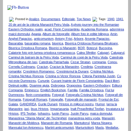
Posted in
Analize
,
Documentare
,
Editoriale
,
Top News
Tags:
1940
,
1941
,
20 de ani de la ctitoria Manastrii Petru Voda
,
A photo journey into the Romanian
Eastern Orthodox realm
,
acad. Florin Constantiniu
,
Academia Romana
,
adormirea
maicii domnului
,
Agapia
,
Album de fotografie
,
Album foto in editie bilingva
,
Amin
,
Anghel Papacioc
,
anticomunism
,
Antony Frist
,
Arbore
,
Arsenie Papacioc
,
Basarabia
,
basarabia romana
,
biserica
,
Biserica Ortdoxoa Romana Biruitoare
,
Biserica Ortodoxa Romana
,
Biserici si Manastiri
,
BOR
,
Botezul
,
Bucovina
,
Calatorie foto prin lumea ortodoxa romaneasca
,
Calea Sfintilor
,
Calugari
,
Calugarul
,
Caminul de batrani de la Petru Voda
,
Caminul de copii de la Petru Voda
,
Catedrala
Mitropolitana din Iasi
,
Catedrala Patriarhala
,
Cezar Stratan
,
compania
,
Copou
,
Corneliu Codreanu
,
Craciun
,
Craciun la Manastire
,
Credinta
,
Crestinarea
romanilor
,
Crestinism Romanesc
,
Crestinismul la Dunare
,
Cristina Nichitus
,
Cristina Nichitus Roncea
,
Cristina si Victor Roncea
,
Ctitoria Parintelui Justin
,
Cu
noi este Dumnezeu
,
Cununie
,
Cuvant Inainte de Florin Constantiniu
,
Dacii liberi
,
Detinuti politic
,
Doamne ajuta
,
Dobrogea
,
Dragostea
,
Eastern Orthodoxy
,
Editura
Compania
,
Eminescu
,
English Bookshop
,
Familia
,
Familia Ortodoxa
,
Fiul lui
Dumnezeu
,
florin constantiniu
,
Fotograf
,
Fotografa Cristina Nichitus
,
Fotografi din
Romania
,
Fotografi Romani
,
Fotografie
,
Fotografii din manastiri
,
Frontul de Est
,
Galata
,
GANDIREA
,
Gurile Dunarii
,
Hristos in mijlocul nostru
,
Humor
,
Iarna la
Manastire
,
iasi
,
Iisus Hristos
,
Impartasania
,
Inalt Preasfintitul Teofan
,
Invatatura lui
Hristos
,
IPS Teofan
,
Isihastru
,
Iustin Parvu
,
Justin Parvu
,
maica domnului
,
Manastirea “Sfanta Maria” din Techirghiol
,
manastirea petru voda
,
Manastiri
,
Manastiri din Moldova
,
Manastiri din Romania
,
Mantuitorul
,
Marea Neagra
,
Maresalul Ion Antonescu
,
Martirii anticomunisti
,
Marturistitorii
,
Maslu
,
Mediafax
,