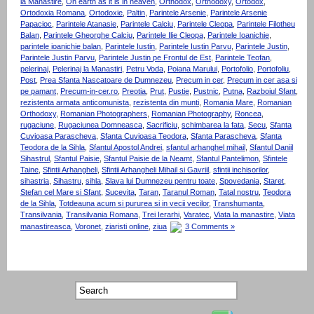
la Manastire
,
On earth as it is in heaven
,
Orthodox
,
Orthodoxy
,
Ortodox
,
Ortodoxia Romana
,
Ortodoxie
,
Paltin
,
Parintele Arsenie
,
Parintele Arsenie
Papacioc
,
Parintele Atanasie
,
Parintele Calciu
,
Parintele Cleopa
,
Parintele Filotheu
Balan
,
Parintele Gheorghe Calciu
,
Parintele Ilie Cleopa
,
Parintele Ioanichie
,
parintele ioanichie balan
,
Parintele Iustin
,
Parintele Iustin Parvu
,
Parintele Justin
,
Parintele Justin Parvu
,
Parintele Justin pe Frontul de Est
,
Parintele Teofan
,
pelerinaj
,
Pelerinaj la Manastiri
,
Petru Voda
,
Poiana Marului
,
Portofolio
,
Portofoliu
,
Post
,
Prea Sfanta Nascatoare de Dumnezeu
,
Precum in cer
,
Precum in cer asa si
pe pamant
,
Precum-in-cer.ro
,
Preotia
,
Prut
,
Pustie
,
Pustnic
,
Putna
,
Razboiul Sfant
,
rezistenta armata anticomunista
,
rezistenta din munti
,
Romania Mare
,
Romanian
Orthodoxy
,
Romanian Photographers
,
Romanian Photography
,
Roncea
,
rugaciune
,
Rugaciunea Domneasca
,
Sacrificiu
,
schimbarea la fata
,
Secu
,
Sfanta
Cuvioasa Parascheva
,
Sfanta Cuvioasa Teodora
,
Sfanta Parascheva
,
Sfanta
Teodora de la Sihla
,
Sfantul Apostol Andrei
,
sfantul arhanghel mihail
,
Sfantul Daniil
Sihastrul
,
Sfantul Paisie
,
Sfantul Paisie de la Neamt
,
Sfantul Pantelimon
,
Sfintele
Taine
,
Sfintii Arhangheli
,
Sfintii Arhangheli Mihail si Gavriil
,
sfintii inchisorilor
,
sihastria
,
Sihastru
,
sihla
,
Slava lui Dumnezeu pentru toate
,
Spovedania
,
Staret
,
Stefan cel Mare si Sfant
,
Sucevita
,
Taran
,
Taranul Roman
,
Tatal nostru
,
Teodora
de la Sihla
,
Totdeauna acum si pururea si in vecii vecilor
,
Transhumanta
,
Transilvania
,
Transilvania Romana
,
Trei Ierarhi
,
Varatec
,
Viata la manastire
,
Viata
manastireasca
,
Voronet
,
ziaristi online
,
ziua
3 Comments »