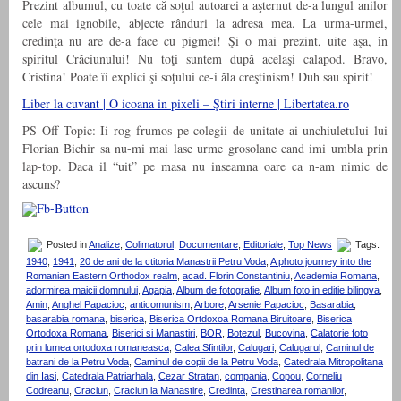
Prezint albumul, cu toate că soţul autoarei a aşternut de-a lungul anilor
cele mai ignobile, abjecte rânduri la adresa mea. La urma-urmei,
credinţa nu are de-a face cu pigmei! Şi o mai prezint, uite aşa, în
spiritul Crăciunului! Nu toţi suntem după acelaşi calapod. Bravo,
Cristina! Poate îi explici şi soţului ce-i ăla creştinism! Duh sau spirit!
Liber la cuvant | O icoana in pixeli – Ştiri interne | Libertatea.ro
PS Off Topic: Ii rog frumos pe colegii de unitate ai unchiuletului lui
Florian Bichir sa nu-mi mai lase urme grosolane cand imi umbla prin
lap-top. Daca il “uit” pe masa nu inseamna oare ca n-am nimic de
ascuns?
Posted in
Analize
,
Colimatorul
,
Documentare
,
Editoriale
,
Top News
Tags:
1940
,
1941
,
20 de ani de la ctitoria Manastrii Petru Voda
,
A photo journey into the
Romanian Eastern Orthodox realm
,
acad. Florin Constantiniu
,
Academia Romana
,
adormirea maicii domnului
,
Agapia
,
Album de fotografie
,
Album foto in editie bilingva
,
Amin
,
Anghel Papacioc
,
anticomunism
,
Arbore
,
Arsenie Papacioc
,
Basarabia
,
basarabia romana
,
biserica
,
Biserica Ortdoxoa Romana Biruitoare
,
Biserica
Ortodoxa Romana
,
Biserici si Manastiri
,
BOR
,
Botezul
,
Bucovina
,
Calatorie foto
prin lumea ortodoxa romaneasca
,
Calea Sfintilor
,
Calugari
,
Calugarul
,
Caminul de
batrani de la Petru Voda
,
Caminul de copii de la Petru Voda
,
Catedrala Mitropolitana
din Iasi
,
Catedrala Patriarhala
,
Cezar Stratan
,
compania
,
Copou
,
Corneliu
Codreanu
,
Craciun
,
Craciun la Manastire
,
Credinta
,
Crestinarea romanilor
,