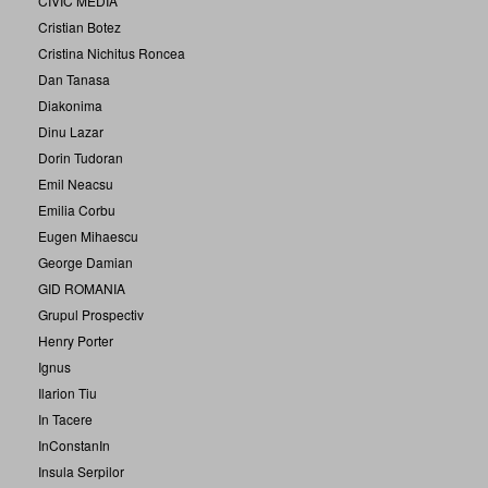
CIVIC MEDIA
Cristian Botez
Cristina Nichitus Roncea
Dan Tanasa
Diakonima
Dinu Lazar
Dorin Tudoran
Emil Neacsu
Emilia Corbu
Eugen Mihaescu
George Damian
GID ROMANIA
Grupul Prospectiv
Henry Porter
Ignus
Ilarion Tiu
In Tacere
InConstanIn
Insula Serpilor