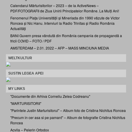
Calendarul Mărturisitorilor – 2023 – de la ActiveNews –
PDF/FOTOGRAFII de Ziua Unirii Principatelor Române. La Mulți Ani!
Fenomenul Piața Universității și Mineriada din 1990 văzute de Victor
Roncea și Nic Hanu. Interviuri la Radio Trinitas și Radio România
Actualități
BANI Guvern presa vândută din România campania de propagandă a
fricii COVID – FOTO / PDF
AMSTERDAM – 2.01. 2022 – AFP – MASS MINCIUNA MEDIA
WELTKULTUR
SUSTIN LEGEA APEI
MY LINKS
"Documente din Arhiva Corneliu Zelea Codreanu"
"MARTURISITORII"
"Parintele Justin Marturisitorul" – Album foto de Cristina Nichitus Roncea
"Precum in cer asa si pe pamant" – Album de fotografie Cristina Nichitus
Roncea
Acvila – Pelerin Ortodox