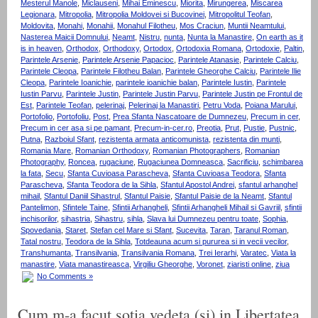
Mesterul Manole
,
Miclauseni
,
Mihai Eminescu
,
Miorita
,
Mirungerea
,
Miscarea
Legionara
,
Mitropolia
,
Mitropolia Moldovei si Bucovinei
,
Mitropolitul Teofan
,
Moldovita
,
Monahi
,
Monahii
,
Monahul Filotheu
,
Mos Craciun
,
Muntii Neamtului
,
Nasterea Maicii Domnului
,
Neamt
,
Nistru
,
nunta
,
Nunta la Manastire
,
On earth as it
is in heaven
,
Orthodox
,
Orthodoxy
,
Ortodox
,
Ortodoxia Romana
,
Ortodoxie
,
Paltin
,
Parintele Arsenie
,
Parintele Arsenie Papacioc
,
Parintele Atanasie
,
Parintele Calciu
,
Parintele Cleopa
,
Parintele Filotheu Balan
,
Parintele Gheorghe Calciu
,
Parintele Ilie
Cleopa
,
Parintele Ioanichie
,
parintele ioanichie balan
,
Parintele Iustin
,
Parintele
Iustin Parvu
,
Parintele Justin
,
Parintele Justin Parvu
,
Parintele Justin pe Frontul de
Est
,
Parintele Teofan
,
pelerinaj
,
Pelerinaj la Manastiri
,
Petru Voda
,
Poiana Marului
,
Portofolio
,
Portofoliu
,
Post
,
Prea Sfanta Nascatoare de Dumnezeu
,
Precum in cer
,
Precum in cer asa si pe pamant
,
Precum-in-cer.ro
,
Preotia
,
Prut
,
Pustie
,
Pustnic
,
Putna
,
Razboiul Sfant
,
rezistenta armata anticomunista
,
rezistenta din munti
,
Romania Mare
,
Romanian Orthodoxy
,
Romanian Photographers
,
Romanian
Photography
,
Roncea
,
rugaciune
,
Rugaciunea Domneasca
,
Sacrificiu
,
schimbarea
la fata
,
Secu
,
Sfanta Cuvioasa Parascheva
,
Sfanta Cuvioasa Teodora
,
Sfanta
Parascheva
,
Sfanta Teodora de la Sihla
,
Sfantul Apostol Andrei
,
sfantul arhanghel
mihail
,
Sfantul Daniil Sihastrul
,
Sfantul Paisie
,
Sfantul Paisie de la Neamt
,
Sfantul
Pantelimon
,
Sfintele Taine
,
Sfintii Arhangheli
,
Sfintii Arhangheli Mihail si Gavriil
,
sfintii
inchisorilor
,
sihastria
,
Sihastru
,
sihla
,
Slava lui Dumnezeu pentru toate
,
Sophia
,
Spovedania
,
Staret
,
Stefan cel Mare si Sfant
,
Sucevita
,
Taran
,
Taranul Roman
,
Tatal nostru
,
Teodora de la Sihla
,
Totdeauna acum si pururea si in vecii vecilor
,
Transhumanta
,
Transilvania
,
Transilvania Romana
,
Trei Ierarhi
,
Varatec
,
Viata la
manastire
,
Viata manastireasca
,
Virgiliu Gheorghe
,
Voronet
,
ziaristi online
,
ziua
No Comments »
Cum m-a facut sotia vedeta (si) in Libertatea.