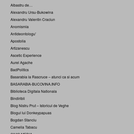
Albastru de…
Alexandru Ursu-Bukowina
Alexandru Valentin Craciun
Anomismia
Antideontologu'
Apostolia
Artizanescu
Ascetic Experience
Aurel Agache
BadPolitics
Basarabia la Rascruce – atunci ca si acum
BASARABIA-BUCOVINA.INFO
Biblioteca Digitala Nationala
Bindiribli
Blog Nistru Prut – Istoricul de Veghe
Blogul lui Donkeypapuas
Bogdan Stanciu
Camelia Tabacu