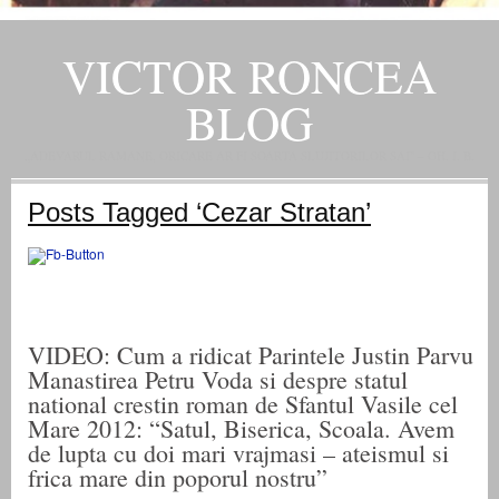
VICTOR RONCEA
BLOG
„ADEVARUL RAMANE, ORICARE AR FI SOARTA SLUJITORILOR SAI" – GH. I. B.
Posts Tagged ‘Cezar Stratan’
VIDEO: Cum a ridicat Parintele Justin Parvu
Manastirea Petru Voda si despre statul
national crestin roman de Sfantul Vasile cel
Mare 2012: “Satul, Biserica, Scoala. Avem
de lupta cu doi mari vrajmasi – ateismul si
frica mare din poporul nostru”