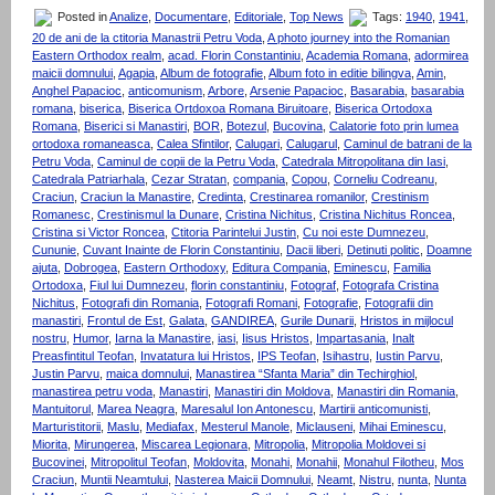
Posted in
Analize
,
Documentare
,
Editoriale
,
Top News
Tags:
1940
,
1941
,
20 de ani de la ctitoria Manastrii Petru Voda
,
A photo journey into the Romanian
Eastern Orthodox realm
,
acad. Florin Constantiniu
,
Academia Romana
,
adormirea
maicii domnului
,
Agapia
,
Album de fotografie
,
Album foto in editie bilingva
,
Amin
,
Anghel Papacioc
,
anticomunism
,
Arbore
,
Arsenie Papacioc
,
Basarabia
,
basarabia
romana
,
biserica
,
Biserica Ortdoxoa Romana Biruitoare
,
Biserica Ortodoxa
Romana
,
Biserici si Manastiri
,
BOR
,
Botezul
,
Bucovina
,
Calatorie foto prin lumea
ortodoxa romaneasca
,
Calea Sfintilor
,
Calugari
,
Calugarul
,
Caminul de batrani de la
Petru Voda
,
Caminul de copii de la Petru Voda
,
Catedrala Mitropolitana din Iasi
,
Catedrala Patriarhala
,
Cezar Stratan
,
compania
,
Copou
,
Corneliu Codreanu
,
Craciun
,
Craciun la Manastire
,
Credinta
,
Crestinarea romanilor
,
Crestinism
Romanesc
,
Crestinismul la Dunare
,
Cristina Nichitus
,
Cristina Nichitus Roncea
,
Cristina si Victor Roncea
,
Ctitoria Parintelui Justin
,
Cu noi este Dumnezeu
,
Cununie
,
Cuvant Inainte de Florin Constantiniu
,
Dacii liberi
,
Detinuti politic
,
Doamne
ajuta
,
Dobrogea
,
Eastern Orthodoxy
,
Editura Compania
,
Eminescu
,
Familia
Ortodoxa
,
Fiul lui Dumnezeu
,
florin constantiniu
,
Fotograf
,
Fotografa Cristina
Nichitus
,
Fotografi din Romania
,
Fotografi Romani
,
Fotografie
,
Fotografii din
manastiri
,
Frontul de Est
,
Galata
,
GANDIREA
,
Gurile Dunarii
,
Hristos in mijlocul
nostru
,
Humor
,
Iarna la Manastire
,
iasi
,
Iisus Hristos
,
Impartasania
,
Inalt
Preasfintitul Teofan
,
Invatatura lui Hristos
,
IPS Teofan
,
Isihastru
,
Iustin Parvu
,
Justin Parvu
,
maica domnului
,
Manastirea “Sfanta Maria” din Techirghiol
,
manastirea petru voda
,
Manastiri
,
Manastiri din Moldova
,
Manastiri din Romania
,
Mantuitorul
,
Marea Neagra
,
Maresalul Ion Antonescu
,
Martirii anticomunisti
,
Marturistitorii
,
Maslu
,
Mediafax
,
Mesterul Manole
,
Miclauseni
,
Mihai Eminescu
,
Miorita
,
Mirungerea
,
Miscarea Legionara
,
Mitropolia
,
Mitropolia Moldovei si
Bucovinei
,
Mitropolitul Teofan
,
Moldovita
,
Monahi
,
Monahii
,
Monahul Filotheu
,
Mos
Craciun
,
Muntii Neamtului
,
Nasterea Maicii Domnului
,
Neamt
,
Nistru
,
nunta
,
Nunta