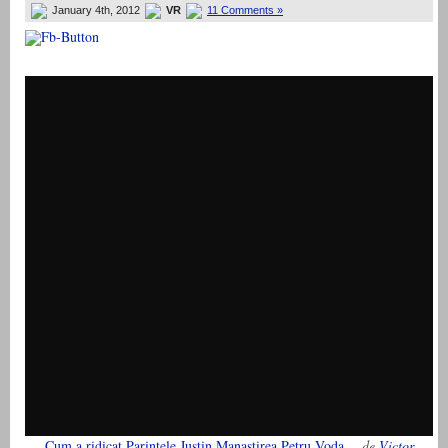
January 4th, 2012
VR
11 Comments »
Cum a ridicat Parintele Justin Manastirea Petru Voda…
de
Victor