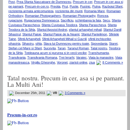
Post
,
Prea Sfanta Nascatoare de Dumnezeu
,
Precum in cer
,
Precum in cer asa si
pe pamant
,
Precum-in-cer.ro
,
Preotia
,
Prut
,
Pustie
,
Pustnic
,
Putna
,
Razboiul Sfant
,
rezistenta armata anticomunista
,
rezistenta din munti
,
Romania Mare
,
Romanian
Orthodoxy
,
Romanian Photographers
,
Romanian Photography
,
Roncea
,
rugaciune
,
Rugaciunea Domneasca
,
Sacrificiu
,
schimbarea la fata
,
Secu
,
Sfanta
Cuvioasa Parascheva
,
Sfanta Cuvioasa Teodora
,
Sfanta Parascheva
,
Sfanta
Teodora de la Sihla
,
Sfantul Apostol Andrei
,
sfantul arhanghel mihail
,
Sfantul Daniil
Sihastrul
,
Sfantul Paisie
,
Sfantul Paisie de la Neamt
,
Sfantul Pantelimon
,
Sfintele
Taine
,
Sfintii Arhangheli
,
Sfintii Arhangheli Mihail si Gavriil
,
sfintii inchisorilor
,
sihastria
,
Sihastru
,
sihla
,
Slava lui Dumnezeu pentru toate
,
Spovedania
,
Staret
,
Stefan cel Mare si Sfant
,
Sucevita
,
Taran
,
Taranul Roman
,
Tatal nostru
,
Teodora
de la Sihla
,
Totdeauna acum si pururea si in vecii vecilor
,
Transhumanta
,
Transilvania
,
Transilvania Romana
,
Trei Ierarhi
,
Varatec
,
Viata la manastire
,
Viata
manastireasca
,
Virgiliu Gheorghe
,
Voronet
,
ziaristi online
,
ziua
8 Comments »
Tatal nostru. Precum in cer, asa si pe pamant.
La Multi Ani!
December 25th, 2011
VR
3 Comments »
Precum-in-cer.ro