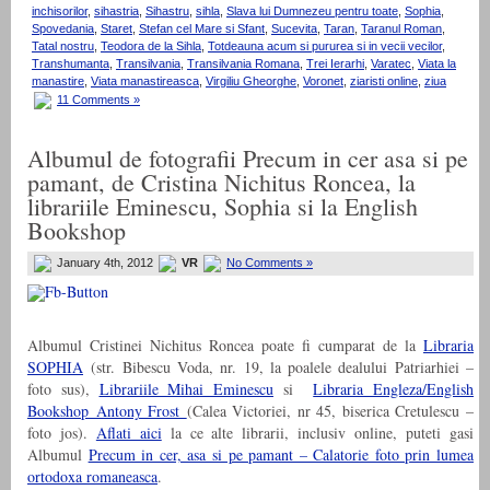
inchisorilor
,
sihastria
,
Sihastru
,
sihla
,
Slava lui Dumnezeu pentru toate
,
Sophia
,
Spovedania
,
Staret
,
Stefan cel Mare si Sfant
,
Sucevita
,
Taran
,
Taranul Roman
,
Tatal nostru
,
Teodora de la Sihla
,
Totdeauna acum si pururea si in vecii vecilor
,
Transhumanta
,
Transilvania
,
Transilvania Romana
,
Trei Ierarhi
,
Varatec
,
Viata la
manastire
,
Viata manastireasca
,
Virgiliu Gheorghe
,
Voronet
,
ziaristi online
,
ziua
11 Comments »
Albumul de fotografii Precum in cer asa si pe
pamant, de Cristina Nichitus Roncea, la
librariile Eminescu, Sophia si la English
Bookshop
January 4th, 2012
VR
No Comments »
Albumul Cristinei Nichitus Roncea poate fi cumparat de la
Libraria
SOPHIA
(str. Bibescu Voda, nr. 19, la poalele dealului Patriarhiei –
foto sus),
Librariile Mihai Eminescu
si
Libraria Engleza/English
Bookshop Antony Frost
(Calea Victoriei, nr 45, biserica Cretulescu –
foto jos).
Aflati aici
la ce alte librarii, inclusiv online, puteti gasi
Albumul
Precum in cer, asa si pe pamant – Calatorie foto prin lumea
ortodoxa romaneasca
.