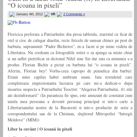
“O icoana in pixeli”
January 4th, 2012
VR
2 Comments »
Floricica preferata a Patriarhului din presa tabloida, ziaristul cu ficat de
otel si cioc de calugar shaolin, recte firicele de samsar chinez pe post de
barbuta, supranumit “Padre Bichirios”, m-a facut si pe mine vedeta de
Libertatea. Nu credeam ca fotografiile sotiei o sa ajunga sa miste chiar
si un suflet pietrificat in dictonul Nihil sine Sie dar iata ca minunea s-a
produs. Florian Bichir a pictat cu barbuta lui “o icoana in pixeli”.
Aferim, Florian bey! Vorba-ceea (apropo de pensulica din barba):
Etiam unus capilus habet umbram suam. Iata textuletul care
completeaza impresionanta lucrarea pe care mi-a dedicat-o dupa
moartea suspecta a Patriarhului Teoctist: “Alegerea Patriarhului, 41 zile
ale dezinformarii” (In paranteza fie spus, este amuzant de constatat cum
umila mea persoana a devenit personaj principal si intr-o carte a
Libertarianului nostru de la Bucuresti si intr-o productie de serie a
corespondentului sau de la Chisinau, slujitorul Mitropoliei “Intregii
Moldove” (MIM))
Liber la cuvânt | O icoană în pixeli