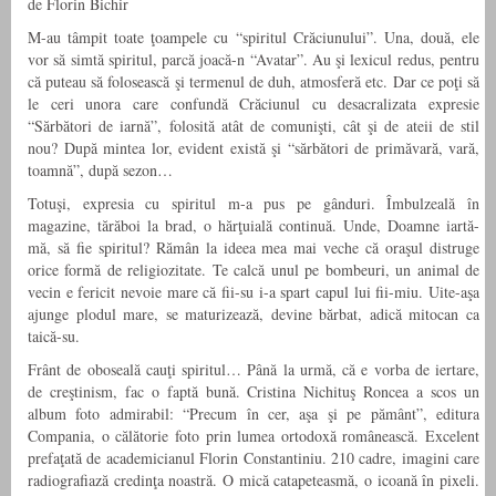
de Florin Bichir
M-au tâmpit toate ţoampele cu “spiritul Crăciunului”. Una, două, ele
vor să simtă spiritul, parcă joacă-n “Avatar”. Au şi lexicul redus, pentru
că puteau să folosească şi termenul de duh, atmosferă etc. Dar ce poţi să
le ceri unora care confundă Crăciunul cu desacralizata expresie
“Sărbători de iarnă”, folosită atât de comunişti, cât şi de ateii de stil
nou? După mintea lor, evident există şi “sărbători de primăvară, vară,
toamnă”, după sezon…
Totuşi, expresia cu spiritul m-a pus pe gânduri. Îmbulzeală în
magazine, tărăboi la brad, o hărţuială continuă. Unde, Doamne iartă-
mă, să fie spiritul? Rămân la ideea mea mai veche că oraşul distruge
orice formă de religiozitate. Te calcă unul pe bombeuri, un animal de
vecin e fericit nevoie mare că fii-su i-a spart capul lui fii-miu. Uite-aşa
ajunge plodul mare, se maturizează, devine bărbat, adică mitocan ca
taică-su.
Frânt de oboseală cauţi spiritul… Până la urmă, că e vorba de iertare,
de creştinism, fac o faptă bună. Cristina Nichituş Roncea a scos un
album foto admirabil: “Precum în cer, aşa şi pe pământ”, editura
Compania, o călătorie foto prin lumea ortodoxă românească. Excelent
prefaţată de academicianul Florin Constantiniu. 210 cadre, imagini care
radiografiază credinţa noastră. O mică catapeteasmă, o icoană în pixeli.