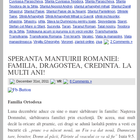
Cuvioasa Parascheva
,
Sfanta Cuvioasa Teodora
,
Sfanta Parascheva
,
Sfanta
Teodora de la Sihla
,
Sfantul Apostol Andrei
,
sfantul arhanghel mihail
,
Sfantul Daniil
Sihastrul
,
Sfantul Paisie
,
Sfantul Paisie de la Neamt
,
Sfantul Pantelimon
,
Sfintele
Taine
,
Sfintii Arhangheli
,
Sfintii Arhangheli Mihail si Gavriil
,
sfintii inchisorilor
,
sihastria
,
Sihastru
,
sihla
,
Slava lui Dumnezeu pentru toate
,
Spovedania
,
Staret
,
Stefan cel Mare si Sfant
,
Sucevita
,
Taran
,
Taranul Roman
,
Tatal nostru
,
Teodora
de la Sihla
,
Totdeauna acum si pururea si in vecii vecilor
,
Transhumanta
,
Transilvania
,
Transilvania Romana
,
Trei Ierarhi
,
Varatec
,
Viata la manastire
,
Viata
manastireasca
,
Virgiliu Gheorghe
,
Voronet
,
ziaristi online
,
ziua
2 Comments »
SPERANTA MANTUIRII ROMANIEI:
FAMILIA, DRAGOSTEA, CREDINTA. LA
MULTI ANI!
December 31st, 2011
VR
8 Comments »
Familia Ortodoxa
Luna decembrie aduce cu sine o mare sărbătoare în familie: Naşterea
Domnului, sărbătoarea familiei prin excelenţă. De aceea, mai mult
decât la oricare alt praznic, cei dragi se adună laolaltă pentru a vesti cu
bucurie că
„prunc s-a născut nouă, un Fiu s-a dat nouă, Dumnezeu
tare, biruitor, Domn al păcii, Părinte al veacului ce va să fie”
Isaia 9:5.