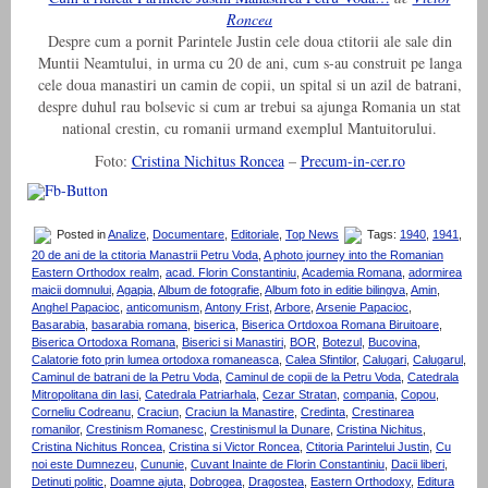
Roncea
Despre cum a pornit Parintele Justin cele doua ctitorii ale sale din
Muntii Neamtului, in urma cu 20 de ani, cum s-au construit pe langa
cele doua manastiri un camin de copii, un spital si un azil de batrani,
despre duhul rau bolsevic si cum ar trebui sa ajunga Romania un stat
national crestin, cu romanii urmand exemplul Mantuitorului.
Foto:
Cristina Nichitus Roncea
–
Precum-in-cer.ro
Posted in
Analize
,
Documentare
,
Editoriale
,
Top News
Tags:
1940
,
1941
,
20 de ani de la ctitoria Manastrii Petru Voda
,
A photo journey into the Romanian
Eastern Orthodox realm
,
acad. Florin Constantiniu
,
Academia Romana
,
adormirea
maicii domnului
,
Agapia
,
Album de fotografie
,
Album foto in editie bilingva
,
Amin
,
Anghel Papacioc
,
anticomunism
,
Antony Frist
,
Arbore
,
Arsenie Papacioc
,
Basarabia
,
basarabia romana
,
biserica
,
Biserica Ortdoxoa Romana Biruitoare
,
Biserica Ortodoxa Romana
,
Biserici si Manastiri
,
BOR
,
Botezul
,
Bucovina
,
Calatorie foto prin lumea ortodoxa romaneasca
,
Calea Sfintilor
,
Calugari
,
Calugarul
,
Caminul de batrani de la Petru Voda
,
Caminul de copii de la Petru Voda
,
Catedrala
Mitropolitana din Iasi
,
Catedrala Patriarhala
,
Cezar Stratan
,
compania
,
Copou
,
Corneliu Codreanu
,
Craciun
,
Craciun la Manastire
,
Credinta
,
Crestinarea
romanilor
,
Crestinism Romanesc
,
Crestinismul la Dunare
,
Cristina Nichitus
,
Cristina Nichitus Roncea
,
Cristina si Victor Roncea
,
Ctitoria Parintelui Justin
,
Cu
noi este Dumnezeu
,
Cununie
,
Cuvant Inainte de Florin Constantiniu
,
Dacii liberi
,
Detinuti politic
,
Doamne ajuta
,
Dobrogea
,
Dragostea
,
Eastern Orthodoxy
,
Editura