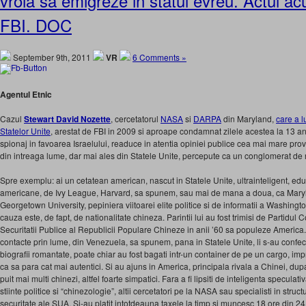
vroia sa emigreze in statul evreu. Actul acuz
FBI. DOC
September 9th, 2011
VR
6 Comments »
Agentul Etnic
Cazul
Stewart David Nozette
, cercetatorul
NASA
si
DARPA
din Maryland,
care a l
Statelor Unite
, arestat de FBI in 2009 si aproape condamnat zilele acestea la 13 an
spionaj in favoarea Israelului, readuce in atentia opiniei publice cea mai mare provo
din intreaga lume, dar mai ales din Statele Unite, percepute ca un conglomerat de rase
Spre exemplu: ai un cetatean american, nascut in Statele Unite, ultrainteligent, educ
americane, de Ivy League, Harvard, sa spunem, sau mai de mana a doua, ca Maryl
Georgetown University, pepiniera viitoarei elite politice si de informatii a Washing
cauza este, de fapt, de nationalitate chineza. Parintii lui au fost trimisi de Partidul
Securitatii Publice al Republicii Populare Chineze in anii ’60 sa populeze America.
contacte prin lume, din Venezuela, sa spunem, pana in Statele Unite, li s-au confecti
biografii romantate, poate chiar au fost bagati intr-un container de pe un cargo, imp
ca sa para cat mai autentici. Si au ajuns in America, principala rivala a Chinei, dup
puit mai multi chinezi, altfel foarte simpatici. Fara a fi lipsiti de inteligenta speculat
stiinte politice si “chinezologie”, altii cercetatori pe la NASA sau specialisti in struct
securitate ale SUA. Si-au platit intotdeauna taxele la timp si muncesc 18 ore din 24. S