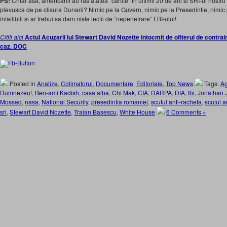
PS:
Chiar asa, americanii au ras atatea “cartite” in ultimii 20 de ani si SRI-ul nost
plevusca de pe clisura Dunarii? Nimic pe la Guvern, nimic pe la Presedintie, nimic
infailibili si ar trebui sa dam niste lectii de “nepenetrare” FBI-ului!
Cititi aici
Actul Acuzarii lui Stewart David Nozette intocmit de ofiterul de contrai
caz. DOC
Posted in
Analize
,
Colimatorul
,
Documentare
,
Editoriale
,
Top News
Tags:
Ag
Dumnezeu!
,
Ben-ami Kadish
,
casa alba
,
Chi Mak
,
CIA
,
DARPA
,
DIA
,
fbi
,
Jonathan J
Mossad
,
nasa
,
National Security
,
presedintia romaniei
,
scutul anti-racheta
,
scutul a
sri
,
Stewart David Nozette
,
Traian Basescu
,
White House
6 Comments »