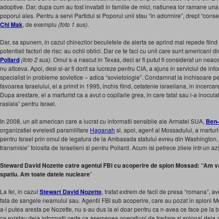
adoptive. Dar, dupa cum au fost invatati in familie de mici, natiunea lor ramane un
poporul ales. Pentru a servi Partidul si Poporul unii stau “in adormire”, drept “cons
Chi Mak
, de exemplu
(foto 1 sus)
.
Dar, sa spunem, in cazul chinezilor beculetele de alerta se aprind mai repede fiind s
potentiali factori de risc: au ochii oblici. Dar ce te faci cu unii care sunt americani d
Pollard
(foto 2 sus).
Omul s-a nascut in Texas, deci ar fi putut fi considerat un neao
nu altceva. Apoi, desi si-ar fi dorit sa lucreze pentru CIA, a ajuns in serviciul de in
specialist in probleme sovietice – adica “sovietologie”. Condamnat la inchisoare pe
favoarea Israelului, el a primit in 1995, inchis fiind, cetatenie israeliana, in incercar
Dupa arestare, el a marturist ca a avut o copilarie grea, in care tatal sau i-a inoculat
rasiala” pentru Israel.
In 2008, un alt american care a lucrat cu informatii sensibile ale Armatei SUA,
Ben-
organizatiei evreiesti paramilitare
Haganah
si, apoi, agent al Mossadului, a marturi
pentru Israel prin omul de legatura de la Ambasada statului evreu din Washington
transmisie” folosita de israelieni si pentru Pollard. Acum isi petrece zilele intr-un a
Steward David Nozette catre agentul FBI cu acoperire de spion Mossad: “Am va
spatiu. Am toate datele nucleare
”
La fel, in cazul
Stewart David Nozette
, tratat extrem de facil de presa “romana”, a
fata de sangele neamului sau. Agentii FBI sub acoperire, care au pozat in spioni Mo
a-l putea aresta pe Nozette, nu s-au dus la el doar pentru ca n-avea ce face pe la b
ca existau deja informatii certe ca asemenea operatiuni de tradare si spionaj deja