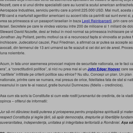
Nozett, care e si unul dintre specialistii care au lucrat la scutul american antiracheta,
Aerospace Industries, serviciu pentru care a primit 225.000 USD. Mai mult, acesta a
FBI cand a marturisit agentilor americani cu accent idis ca parintii sai sunt evrei si
vrea sa primeasca si un pasaport israelian in baza
Legii Reintoarcerii
, prin care or
Israel. Secretele pe care le vindea valorau intre 200 de milioane si 1 miliard de dol
Steward David Nozette, desi ar trebui in mod normal sa primeasca inchisoare pe viat
Jonathan Jay Pollard, pentru motivul ca si-a recunoscut fapta si vinovatia ar putea
inchisoare. Judecatorul cauzei, Paul Friedman, a afirmat ca ar putea sa accepte ace
avocati, din termenul de 13 ani urmand sa fie scazuti si cei doi ani de arest. Proce
luna noiembrie.
Acum, in fata unor asemenea provocari majore de securitate nationala, ce te faci ca
era”, a “corectitudinii politice”, si nici nu prea mai ai un
John Edgar Hoover
care sa
“cartitele” infiltrate pe criterii politice sau etnice? Nu stiu. Concepi un plan. Un plan a
nationale, printre care se numara, mai presus de orice, fidelitatea fata de stat si nat
neamului in care te-ai nascut, gratie bunului Dumnezeu (fidelis = credincios).
Asa cum sta scris la Constitutie si cum este rostit juramantul de credinta, de la vl
opinca – ofiterul de informatii:
Jur să-mi dăruiesc toată puterea și priceperea pentru propășirea spirituală și mate
respect Constituția și legile țării, să apăr democrația, drepturile și libertățile fundam
suveranitatea, independența, unitatea și integritatea teritorială a României.
Așa să