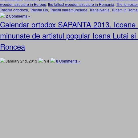
wooden structure in Europe
,
the tallest wooden structure in Romania
,
The tombston
Traditia ortodoxa
,
Traditia Ro
,
Traditii maramuresene
,
Transilvania
,
Turism in Roma
2 Comments »
Calendar ortodox SAPANTA 2013. Icoane si
minunate de artistul popular Ioana Lutai si 
Roncea
January 2nd, 2013
VR
8 Comments »