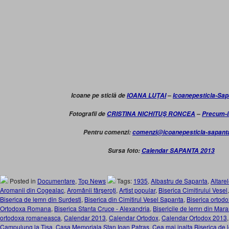
Icoane pe sticlă de
IOANA LUŢAI
–
Icoanepesticla-Sa
Fotografii de
CRISTINA NICHITUŞ RONCEA
–
Precum-i
Pentru comenzi:
comenzi@icoanepesticla-sapant
Sursa foto:
Calendar SAPANTA 2013
Posted in
Documentare
,
Top News
Tags:
1935
,
Albastru de Sapanta
,
Altare
Aromanii din Cogealac
,
Aromânii fârşeroţi
,
Artist popular
,
Biserica Cimitirului Vesel
Biserica de lemn din Surdesti
,
Biserica din Cimitirul Vesel Sapanta
,
Biserica ortod
Ortodoxa Romana
,
Biserica Sfanta Cruce - Alexandria
,
Bisericile de lemn din Mar
ortodoxa romaneasca
,
Calendar 2013
,
Calendar Ortodox
,
Calendar Ortodox 2013
Campulung la Tisa
,
Casa Memoriala Stan Ioan Patras
,
Cea mai inalta Biserica de