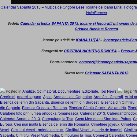
Calendar Sapanta 2013 – Muzica de Grigore Lese, Icoane de Ioana Lutai, Fotograf
VictoRoncea
Vedeti:
Calendar ortodox SAPANTA 2013. Icoane si fotografii minunate de art
Cristina Nichitus Roncea
Icoane pe sticlă de
IOANA LUŢAI
–
Icoanepesticla-Sa
Fotografii de
CRISTINA NICHITUŞ RONCEA
–
Precum-i
Pentru comenzi:
comenzi@icoanepesticla-sapant
Sursa foto:
Calendar SAPANTA 2013
Posted in
Analize
,
Colimatorul
,
Documentare
,
Editoriale
,
Top News
Tags:
1
Credintei
,
andrei saguna
,
Apsa
,
Aromanii din Cogealac
,
Aromânii fârşeroţi
,
Artist 
Biserica de lemn din Sapanta
,
Biserica de lemn din Surdesti
,
Biserica din Cimitiru
din Sapanta
,
Biserica Ortodoxa Romana
,
Biserica Sfanta Cruce - Alexandria
,
Biser
Calatorie foto prin lumea ortodoxa romaneasca
,
Calendar 2013
,
Calendar Ortodox
Calendar Sapanta 2013
,
Campulung la Tisa
,
Casa Memoriala Stan Ioan Patras
,
Ce
Europa
,
Cea mai inalta Biserica de lemn din Romania
,
Cimetière joyeux
,
Cimetièr
Vesel
,
Cimitirul Vesel - galerie de cruci
,
Cimitirul Vesel - galerie de imagini
,
Cimitir
Sapanta
,
Cimitirul Vesel Multimedia
,
Cimpulung la Tisa
,
Comenzi Calendar
,
Comen