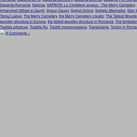
Sapanta Romania
,
Sapinta
,
SAPINTA: Le Cimetiere Joyeux - The Merry Cemetery
,
Arhangheli Mihail si Gavriil
,
Shaun Davey
,
Sighet Online
,
Sighetu Marmatiei
,
Stan 
Targul Lapus
,
The Merry Cemetery
,
the Merry Cemetery creator
,
The Tallest Wooden
wooden structure in Europe
,
the tallest wooden structure in Romania
,
The tombston
Traditia ortodoxa
,
Traditia Ro
,
Traditii maramuresene
,
Transilvania
,
Turism in Roma
8 Comments »