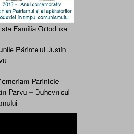
ista Familia Ortodoxa
nile Părintelui Justin
vu
Memoriam Parintele
tin Parvu – Duhovnicul
mului