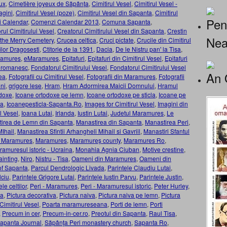
ux
,
Cimetière joyeux de Săpânța
,
Cimitirul Vesel
,
Cimitirul Vesel -
agini
,
Cimitirul Vesel (poze)
,
Cimitirul Vesel din Sapanta
,
Cimitirul
Pen
 Calendar
,
Comenzi Calendar 2013
,
Comuna Sapanta
,
rul Cimitirului Vesel
,
Creatorul Cimitirului Vesel din Sapanta
,
Crestin
Nea
 the Merry Cemetery
,
Crucea celtica
,
Cruci pictate
,
Crucile din Cimitirul
ilor Dragosesti
,
Ctitorie de la 1391
,
Dacia
,
De le Nistru pan' la Tisa
,
ramures
,
eMaramures
,
Epitafuri
,
Epitafuri din Cimitirul Vesel
,
Epitafuri
r romanesc
,
Fondatorul Cimitirului Vesel
,
Fondatorul Cimitirului Vesel
An 
ea
,
Fotografii cu Cimitirul Vesel
,
Fotografii din Maramures
,
Fotografii
ni
,
grigore lese
,
Hram
,
Hram Adormirea Maicii Domnului
,
Hramul
doxe
,
Icoane ortodoxe pe lemn
,
Icoane ortodoxe pe sticla
,
Icoane pe
ta
,
Icoanepesticla-Sapanta.Ro
,
Images for Cimitirul Vesel
,
Imagini din
ul Vesel
,
Ioana Lutai
,
Irlanda
,
Iustin Lutai
,
Judetul Maramures
,
Le
irea de Lemn din Sapanta
,
Manastirea din Sapanta
,
Manastirea Peri
,
MIhail
,
Manastirea Sfintii Arhangheli Mihail si Gavriil
,
Manastiri Sfantul
 - Maramures
,
Maramures
,
Maramureş county
,
Maramures Ro
,
amuresul istoric - Ucraina
,
Monahia Agnia Ciuban
,
Motive crestine
,
ainting
,
Niro
,
Nistru - Tisa
,
Oameni din Maramures
,
Oameni din
of Sapanta
,
Parcul Dendrologic Livada
,
Parintele Claudiu Lutai
,
lciu
,
Parintele Grigore Lutai
,
Parintele Iustin Parvu
,
Parintele Justin
,
le celtilor
,
Peri - Maramures
,
Peri - Maramuresul istoric
,
Peter Hurley
,
ia
,
Pictura decorativa
,
Pictura naiva
,
Pictura naiva pe lemn
,
Pictura
Cimitirul Vesel
,
Poarta maramureseana
,
Porti de lemn
,
Porti
,
Precum in cer
,
Precum-in-cer.ro
,
Preotul din Sapanta
,
Raul Tisa
,
apanta Journal
,
Săpânţa Peri monastery church
,
Sapanta Ro
,