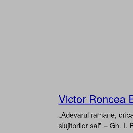
Victor Roncea 
„Adevarul ramane, oricar
slujitorilor sai" – Gh. I. 