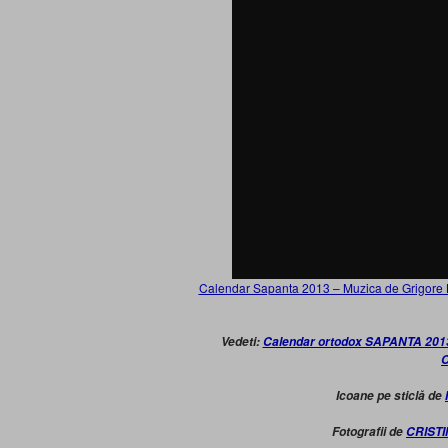
Calendar Sapanta 2013 – Muzica de Grigore Le
Vedeti:
Calendar ortodox SAPANTA 2013. I
C
Icoane pe sticlă de
Fotografii de
CRIST