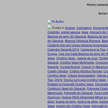
Pentru comenz
Sursa 
Posted in
Analize
,
Colimatorul
,
Documenta
Credintei
,
andrei saguna
,
Apsa
,
Aromanii din
Biserica de lemn din Sapanta
,
Biserica de lem
din Sapanta
,
Biserica Ortodoxa Romana
,
Bise
Calatorie foto prin lumea ortodoxa romaneasc
Calendar Sapanta 2013
,
Campulung la Tisa
,
Europa
,
Cea mai inalta Biserica de lemn din
Vesel
,
Cimitirul Vesel - galerie de cruci
,
Cimitir
Sapanta
,
Cimitirul Vesel Multimedia
,
Cimpulun
Sapanta
,
Constantinopol
,
Craciun in Maramur
Crestin Ortodox
,
Cristina Nichitus Roncea
,
Cro
Cimitirul Vesel
,
Ctitoria Dragosestilor
,
Ctitorie
Tisa
,
DN19
,
Drumul lung spre Cimitirul Vesel
,
Epitafuri si Fotografii Cimitirul Vesel
,
Etnografi
Cimitirului Vesel din Sapanta
,
Fotografa Crist
Maramures
,
Fotografii din Sapanta
,
Funny epi
Domnului
,
Hramul Sfintii Arhangheli Mihail si G
sticla
,
Icoane pe lemn
,
Icoane pe sticla
,
Icoane
Vesel
,
Imagini din Cimitirul Vesel
,
Informații și