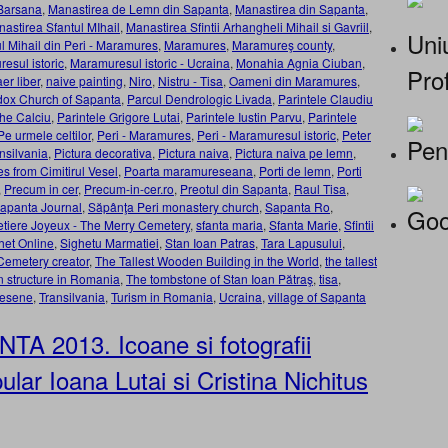
Barsana
,
Manastirea de Lemn din Sapanta
,
Manastirea din Sapanta
,
astirea Sfantul MIhail
,
Manastirea Sfintii Arhangheli Mihail si Gavriil
,
Uniu
ul Mihail din Peri - Maramures
,
Maramures
,
Maramureş county
,
esul istoric
,
Maramuresul istoric - Ucraina
,
Monahia Agnia Ciuban
,
Prof
er liber
,
naive painting
,
Niro
,
Nistru - Tisa
,
Oameni din Maramures
,
dox Church of Sapanta
,
Parcul Dendrologic Livada
,
Parintele Claudiu
he Calciu
,
Parintele Grigore Lutai
,
Parintele Iustin Parvu
,
Parintele
Pe urmele celtilor
,
Peri - Maramures
,
Peri - Maramuresul istoric
,
Peter
Pen
nsilvania
,
Pictura decorativa
,
Pictura naiva
,
Pictura naiva pe lemn
,
es from Cimitirul Vesel
,
Poarta maramureseana
,
Porti de lemn
,
Porti
,
Precum in cer
,
Precum-in-cer.ro
,
Preotul din Sapanta
,
Raul Tisa
,
apanta Journal
,
Săpânţa Peri monastery church
,
Sapanta Ro
,
Goo
tiere Joyeux - The Merry Cemetery
,
sfanta maria
,
Sfanta Marie
,
Sfintii
het Online
,
Sighetu Marmatiei
,
Stan Ioan Patras
,
Tara Lapusului
,
Cemetery creator
,
The Tallest Wooden Building in the World
,
the tallest
n structure in Romania
,
The tombstone of Stan Ioan Pătraş
,
tisa
,
resene
,
Transilvania
,
Turism in Romania
,
Ucraina
,
village of Sapanta
TA 2013. Icoane si fotografii
ular Ioana Lutai si Cristina Nichitus