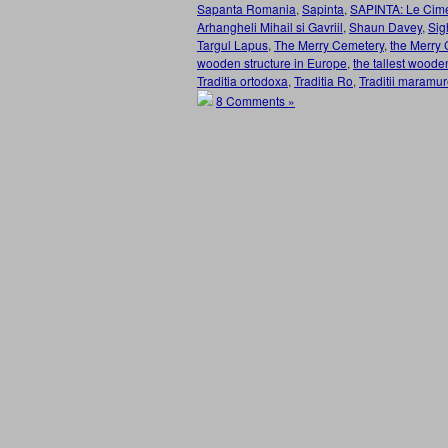
Sapanta Romania
,
Sapinta
,
SAPINTA: Le Cime
Arhangheli Mihail si Gavriil
,
Shaun Davey
,
Sig
Targul Lapus
,
The Merry Cemetery
,
the Merry 
wooden structure in Europe
,
the tallest woode
Traditia ortodoxa
,
Traditia Ro
,
Traditii maramu
8 Comments »