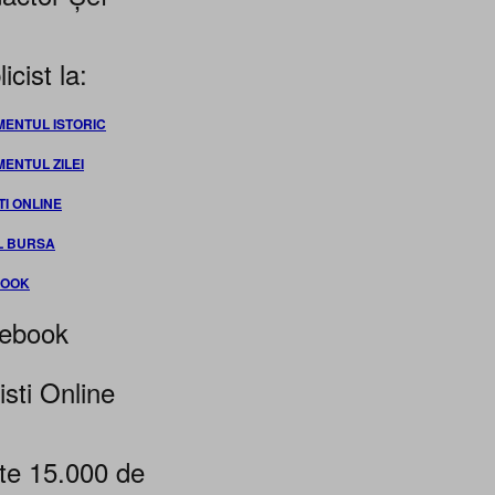
icist la:
MENTUL ISTORIC
MENTUL ZILEI
TI ONLINE
L BURSA
BOOK
ebook
isti Online
te 15.000 de