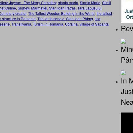
tiere Joyeux - The Merry Cemetery
,
sfanta maria
,
Sfanta Marie
,
Sfintii
het Online
,
Sighetu Marmatiei
,
Stan Ioan Patras
,
Tara Lapusului
,
Cemetery creator
,
The Tallest Wooden Building in the World
,
the tallest
n structure in Romania
,
The tombstone of Stan Ioan Pătraş
,
tisa
,
resene
,
Transilvania
,
Turism in Romania
,
Ucraina
,
village of Sapanta
Rev
Minu
Pâr
In 
Jus
Nea