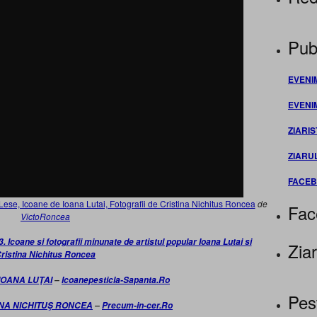
Publ
EVENI
EVENI
ZIARIS
ZIARU
FACE
se, Icoane de Ioana Lutai, Fotografii de Cristina Nichitus Roncea
de
Fac
VictoRoncea
coane si fotografii minunate de artistul popular Ioana Lutai si
Ziar
ristina Nichitus Roncea
IOANA LUŢAI
–
Icoanepesticla-Sapanta.Ro
Pes
INA NICHITUŞ RONCEA
–
Precum-in-cer.Ro