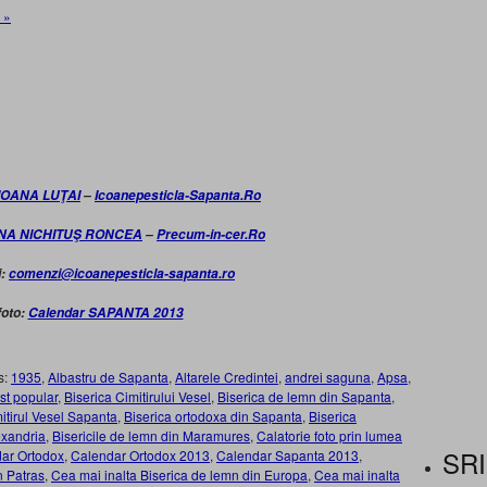
 »
IOANA LUŢAI
–
Icoanepesticla-Sapanta.Ro
INA NICHITUŞ RONCEA
–
Precum-in-cer.Ro
i:
comenzi@icoanepesticla-sapanta.ro
foto:
Calendar SAPANTA 2013
s:
1935
,
Albastru de Sapanta
,
Altarele Credintei
,
andrei saguna
,
Apsa
,
ist popular
,
Biserica Cimitirului Vesel
,
Biserica de lemn din Sapanta
,
mitirul Vesel Sapanta
,
Biserica ortodoxa din Sapanta
,
Biserica
exandria
,
Bisericile de lemn din Maramures
,
Calatorie foto prin lumea
SRI
ar Ortodox
,
Calendar Ortodox 2013
,
Calendar Sapanta 2013
,
 Patras
,
Cea mai inalta Biserica de lemn din Europa
,
Cea mai inalta