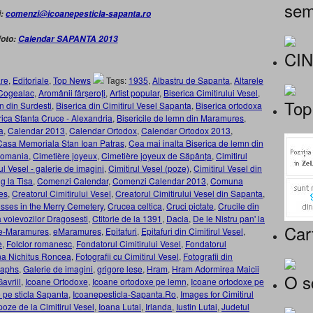
sem
i:
comenzi@icoanepesticla-sapanta.ro
foto:
Calendar SAPANTA 2013
CI
re
,
Editoriale
,
Top News
Tags:
1935
,
Albastru de Sapanta
,
Altarele
 Cogealac
,
Aromânii fârşeroţi
,
Artist popular
,
Biserica Cimitirului Vesel
,
Top
n din Surdesti
,
Biserica din Cimitirul Vesel Sapanta
,
Biserica ortodoxa
rica Sfanta Cruce - Alexandria
,
Bisericile de lemn din Maramures
,
a
,
Calendar 2013
,
Calendar Ortodox
,
Calendar Ortodox 2013
,
Casa Memoriala Stan Ioan Patras
,
Cea mai inalta Biserica de lemn din
 Romania
,
Cimetière joyeux
,
Cimetière joyeux de Săpânța
,
Cimitirul
ul Vesel - galerie de imagini
,
Cimitirul Vesel (poze)
,
Cimitirul Vesel din
g la Tisa
,
Comenzi Calendar
,
Comenzi Calendar 2013
,
Comuna
es
,
Creatorul Cimitirului Vesel
,
Creatorul Cimitirului Vesel din Sapanta
,
sses in the Merry Cemetery
,
Crucea celtica
,
Cruci pictate
,
Crucile din
 a voievozilor Dragosesti
,
Ctitorie de la 1391
,
Dacia
,
De le Nistru pan' la
Car
e-Maramures
,
eMaramures
,
Epitafuri
,
Epitafuri din Cimitirul Vesel
,
e
,
Folclor romanesc
,
Fondatorul Cimitirului Vesel
,
Fondatorul
ina Nichitus Roncea
,
Fotografii cu Cimitirul Vesel
,
Fotografii din
taphs
,
Galerie de imagini
,
grigore lese
,
Hram
,
Hram Adormirea Maicii
O s
avriil
,
Icoane Ortodoxe
,
Icoane ortodoxe pe lemn
,
Icoane ortodoxe pe
 pe sticla Sapanta
,
Icoanepesticla-Sapanta.Ro
,
Images for Cimitirul
 poze de la Cimitirul Vesel
,
Ioana Lutai
,
Irlanda
,
Iustin Lutai
,
Judetul