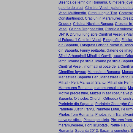
Biserica de lemn din Romania
,
Cimetière joye
galerie de cruci
,
Cimitirul Vesel - galerie de im
Vesel Multimedia
,
Cimpulung la Tisa
,
Comenzi
Constantinopol
,
Craciun in Maramures
,
Creato
Ortodox
,
Cristina Nichitus Roncea
,
Crosses in
Vesel
,
Ctitoria Dragosestilor
,
Ctitorie a voievoz
DN19
,
Drumul lung spre Cimitirul Vesel
,
e-Ma
si Fotografii Cimitirul Vesel
,
Etnografie
,
Folclo
din Sapanta
,
Fotografa Cristina Nichitus Ronc
din Sapanta
,
Funny epitaphs
,
Galerie de imagi
Sfintii Arhangheli Mihail si Gavriil
,
Icoane Orto
lemn
,
Icoane pe sticla
,
Icoane pe sticla Sapan
Cimitirul Vesel
,
Informații și poze de la Cimitir
Cimetière joyeux
,
Manastirea Barsana
,
Manast
Manastirea Sapanta Peri
,
Manastirea Sfantul 
Mihail - Peri
,
Manastiri Sfantul Mihail din Peri
Maramures Romania
,
maramuresul istoric
,
Mar
Motive precrestine
,
Muzeu în aer liber
,
naive p
Sapanta
,
Orthodox Church
,
Orthodox Church 
Parintele din Sapanta
,
Parintele Gheorghe Ca
Parintele Justin Parvu
,
Parintele Lutai
,
Pe urme
Photos from Romania
,
Photos from Transilvan
naiva pe sticla
,
Pictura pe sticla
,
Pictures from 
maramuresene
,
Porti sculptate
,
Portile Raiului
Romania
,
Sapanta 2013
,
Sapanta cemetery
,
S