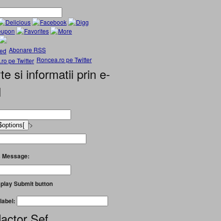
Abonare RSS
Roncea.ro pe Twitter
te si informatii prin e-
l
'>
 Message:
play Submit button
label:
actor Șef