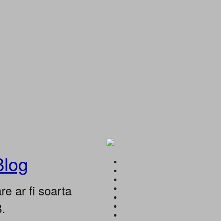
Blog
e ar fi soarta
B.