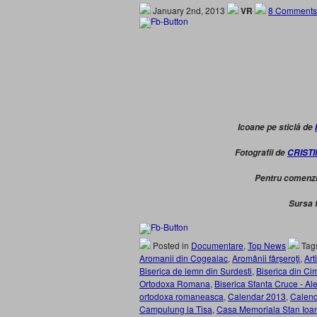
January 2nd, 2013
VR
8 Comments
Icoane pe sticlă de
Fotografii de
CRIST
Pentru comenz
Sursa 
Posted in
Documentare
,
Top News
Tag
Aromanii din Cogealac
,
Aromânii fârşeroţi
,
Art
Biserica de lemn din Surdesti
,
Biserica din Ci
Ortodoxa Romana
,
Biserica Sfanta Cruce - Al
ortodoxa romaneasca
,
Calendar 2013
,
Calend
Campulung la Tisa
,
Casa Memoriala Stan Ioan