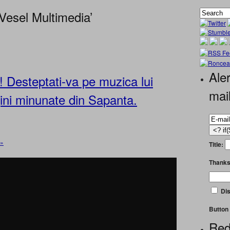
 Vesel Multimedia’
Aler
 Desteptati-va pe muzica lui
mai
ini minunate din Sapanta.
 »
Title:
Thanks
Dis
Button 
Red