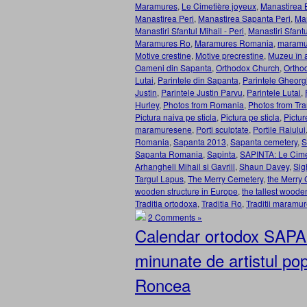
Maramures
,
Le Cimetière joyeux
,
Manastirea 
Manastirea Peri
,
Manastirea Sapanta Peri
,
Man
Manastiri Sfantul Mihail - Peri
,
Manastiri Sfant
Maramures Ro
,
Maramures Romania
,
maramur
Motive crestine
,
Motive precrestine
,
Muzeu în a
Oameni din Sapanta
,
Orthodox Church
,
Ortho
Lutai
,
Parintele din Sapanta
,
Parintele Gheorg
Justin
,
Parintele Justin Parvu
,
Parintele Lutai
,
Hurley
,
Photos from Romania
,
Photos from Tra
Pictura naiva pe sticla
,
Pictura pe sticla
,
Pictur
maramuresene
,
Porti sculptate
,
Portile Raiului
Romania
,
Sapanta 2013
,
Sapanta cemetery
,
S
Sapanta Romania
,
Sapinta
,
SAPINTA: Le Cime
Arhangheli Mihail si Gavriil
,
Shaun Davey
,
Sig
Targul Lapus
,
The Merry Cemetery
,
the Merry 
wooden structure in Europe
,
the tallest woode
Traditia ortodoxa
,
Traditia Ro
,
Traditii maramu
2 Comments »
Calendar ortodox SAPAN
minunate de artistul pop
Roncea