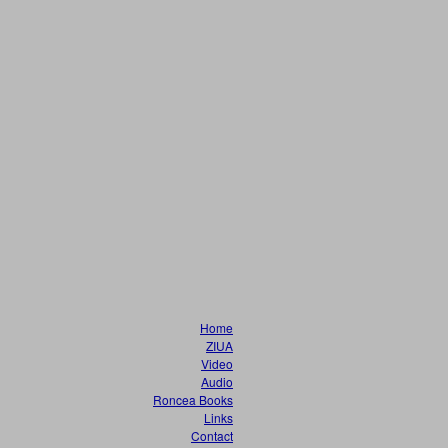
Home
ZIUA
Video
Audio
Roncea Books
Links
Contact