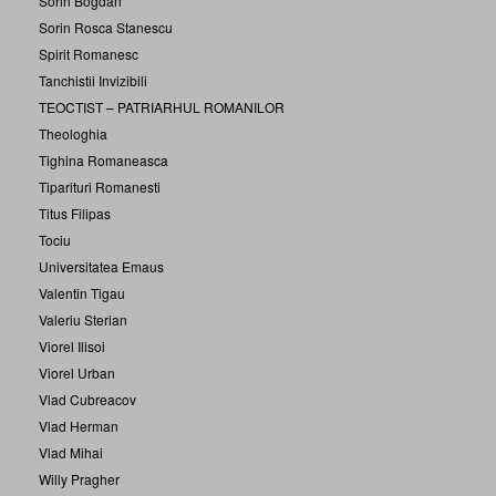
Sorin Bogdan
Sorin Rosca Stanescu
Spirit Romanesc
Tanchistii Invizibili
TEOCTIST – PATRIARHUL ROMANILOR
Theologhia
Tighina Romaneasca
Tiparituri Romanesti
Titus Filipas
Tociu
Universitatea Emaus
Valentin Tigau
Valeriu Sterian
Viorel Ilisoi
Viorel Urban
Vlad Cubreacov
Vlad Herman
Vlad Mihai
Willy Pragher