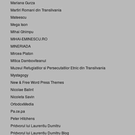
Mariana Gurza
Martiri Romani din Transilvania
Mateescu
Mega Ison
Mihai Ghimpu
MIHAI-EMINESCU.RO
MINERIADA
Mircea Platon
Mitica Damboviteanul
Muzeul Refugiatilor si Persecutatilor Etnic din Transilvania
Mystagogy
New & Free Word Press Themes
Nicolae Balint
Nicoleta Savin
OrtodoxMedia
Pa.ce.pa
Peter Hitchens
Pridvorul lui Laurentiu Dumitru
Pridvorul lui Laurentiu Dumitru Blog