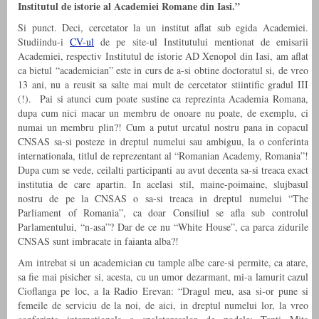
Institutul de istorie al Academiei Romane din Iasi.”
Si punct. Deci, cercetator la un institut aflat sub egida Academiei.
Studiindu-i
CV-ul
de pe site-ul Institutului mentionat de emisarii
Academiei, respectiv Institutul de istorie AD Xenopol din Iasi, am aflat
ca bietul “academician” este in curs de a-si obtine doctoratul si, de vreo
13 ani, nu a reusit sa salte mai mult de cercetator stiintific gradul III
(!). Pai si atunci cum poate sustine ca reprezinta Academia Romana,
dupa cum nici macar un membru de onoare nu poate, de exemplu, ci
numai un membru plin?! Cum a putut urcatul nostru pana in copacul
CNSAS sa-si posteze in dreptul numelui sau ambiguu, la o conferinta
internationala, titlul de reprezentant al “Romanian Academy, Romania”!
Dupa cum se vede, ceilalti participanti au avut decenta sa-si treaca exact
institutia de care apartin. In acelasi stil, maine-poimaine, slujbasul
nostru de pe la CNSAS o sa-si treaca in dreptul numelui “The
Parliament of Romania”, ca doar Consiliul se afla sub controlul
Parlamentului, “n-asa”? Dar de ce nu “White House”, ca parca zidurile
CNSAS sunt imbracate in faianta alba?!
Am intrebat si un academician cu tample albe care-si permite, ca atare,
sa fie mai pisicher si, acesta, cu un umor dezarmant, mi-a lamurit cazul
Cioflanga pe loc, a la Radio Erevan: “Dragul meu, asa si-or pune si
femeile de serviciu de la noi, de aici, in dreptul numelui lor, la vreo