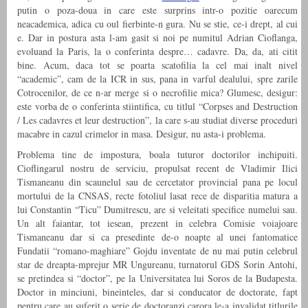
putin o poza-doua in care este surprins intr-o pozitie oarecum
neacademica, adica cu oul fierbinte-n gura. Nu se stie, ce-i drept, al cui
e. Dar in postura asta l-am gasit si noi pe numitul Adrian Cioflanga,
evoluand la Paris, la o conferinta despre… cadavre. Da, da, ati citit
bine. Acum, daca tot se poarta scatofilia la cel mai inalt nivel
“academic”, cam de la ICR in sus, pana in varful dealului, spre zarile
Cotrocenilor, de ce n-ar merge si o necrofilie mica? Glumesc, desigur:
este vorba de o conferinta stiintifica, cu titlul “Corpses and Destruction
/ Les cadavres et leur destruction”, la care s-au studiat diverse proceduri
macabre in cazul crimelor in masa. Desigur, nu asta-i problema.
Problema tine de impostura, boala tuturor doctorilor inchipuiti.
Cioflingarul nostru de serviciu, propulsat recent de Vladimir Ilici
Tismaneanu din scaunelul sau de cercetator provincial pana pe locul
mortului de la CNSAS, recte fotoliul lasat rece de disparitia matura a
lui Constantin “Ticu” Dumitrescu, are si veleitati specifice numelui sau.
Un alt faiantar, tot iesean, prezent in celebra Comisie voiajoare
Tismaneanu dar si ca presedinte de-o noapte al unei fantomatice
Fundatii “romano-maghiare” Gojdu inventate de nu mai putin celebrul
star de dreapta-mprejur MR Ungureanu, turnatorul GDS Sorin Antohi,
se pretindea si “doctor”, pe la Universitatea lui Soros de la Budapesta.
Doctor in minciuni, bineinteles, dar si conducator de doctorate, fapt
pentru care au suferit o serie de doctoranzi carora le-a invalidat titlurile