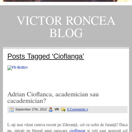
VICTOR RONCEA
BLOG
„ADEVARUL RAMANE, ORICARE AR FI SOARTA SLUJITORILOR SAI" – GH. I. B.
Posts Tagged ‘Cioflanga’
Adrian Cioflanca, academician sau
cacademician?
September 27th, 2012
VR
5 Comments »
L-aţi mai văzut cumva recent pe Zdreanţă, cel cu ochii de faianţă? Daca
nu, intrati pe blogul unui oarecare
cioflingar
si veti gasi negresit cel