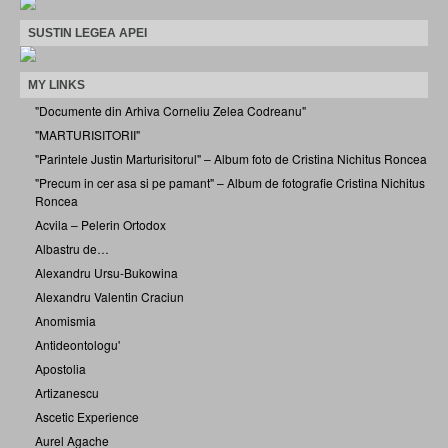
SUSTIN LEGEA APEI
MY LINKS
"Documente din Arhiva Corneliu Zelea Codreanu"
"MARTURISITORII"
"Parintele Justin Marturisitorul" – Album foto de Cristina Nichitus Roncea
"Precum in cer asa si pe pamant" – Album de fotografie Cristina Nichitus
Roncea
Acvila – Pelerin Ortodox
Albastru de…
Alexandru Ursu-Bukowina
Alexandru Valentin Craciun
Anomismia
Antideontologu'
Apostolia
Artizanescu
Ascetic Experience
Aurel Agache