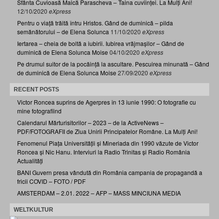
Sfânta Cuvioasă Maică Parascheva – Taina cuviinței. La Mulți Ani!
12/10/2020
eXpress
Pentru o viață trăită întru Hristos. Gând de duminică – pilda
semănătorului – de Elena Solunca
11/10/2020
eXpress
Iertarea – cheia de boltă a iubirii. Iubirea vrăjmașilor – Gând de
duminică de Elena Solunca Moise
04/10/2020
eXpress
Pe drumul suitor de la pocăință la ascultare. Pescuirea minunată – Gând
de duminică de Elena Solunca Moise
27/09/2020
eXpress
RECENT POSTS
Victor Roncea suprins de Agerpres în 13 iunie 1990: O fotografie cu
mine fotografiind
Calendarul Mărturisitorilor – 2023 – de la ActiveNews –
PDF/FOTOGRAFII de Ziua Unirii Principatelor Române. La Mulți Ani!
Fenomenul Piața Universității și Mineriada din 1990 văzute de Victor
Roncea și Nic Hanu. Interviuri la Radio Trinitas și Radio România
Actualități
BANI Guvern presa vândută din România campania de propagandă a
fricii COVID – FOTO / PDF
AMSTERDAM – 2.01. 2022 – AFP – MASS MINCIUNA MEDIA
WELTKULTUR