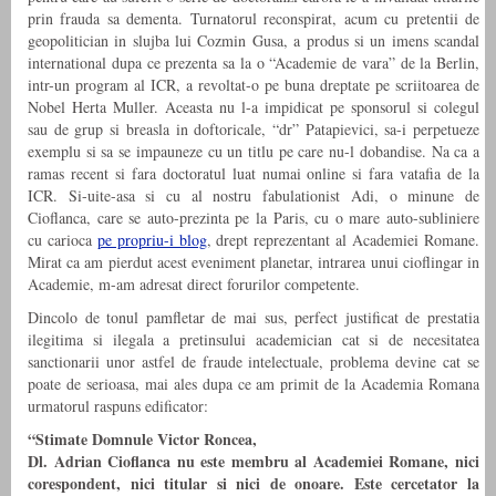
prin frauda sa dementa. Turnatorul reconspirat, acum cu pretentii de
geopolitician in slujba lui Cozmin Gusa, a produs si un imens scandal
international dupa ce prezenta sa la o “Academie de vara” de la Berlin,
intr-un program al ICR, a revoltat-o pe buna dreptate pe scriitoarea de
Nobel Herta Muller. Aceasta nu l-a impidicat pe sponsorul si colegul
sau de grup si breasla in doftoricale, “dr” Patapievici, sa-i perpetueze
exemplu si sa se impauneze cu un titlu pe care nu-l dobandise. Na ca a
ramas recent si fara doctoratul luat numai online si fara vatafia de la
ICR. Si-uite-asa si cu al nostru fabulationist Adi, o minune de
Cioflanca, care se auto-prezinta pe la Paris, cu o mare auto-subliniere
cu carioca
pe propriu-i blog
, drept reprezentant al Academiei Romane.
Mirat ca am pierdut acest eveniment planetar, intrarea unui cioflingar in
Academie, m-am adresat direct forurilor competente.
Dincolo de tonul pamfletar de mai sus, perfect justificat de prestatia
ilegitima si ilegala a pretinsului academician cat si de necesitatea
sanctionarii unor astfel de fraude intelectuale, problema devine cat se
poate de serioasa, mai ales dupa ce am primit de la Academia Romana
urmatorul raspuns edificator:
“Stimate Domnule Victor Roncea,
Dl. Adrian Cioflanca nu este membru al Academiei Romane, nici
corespondent, nici titular si nici de onoare. Este cercetator la