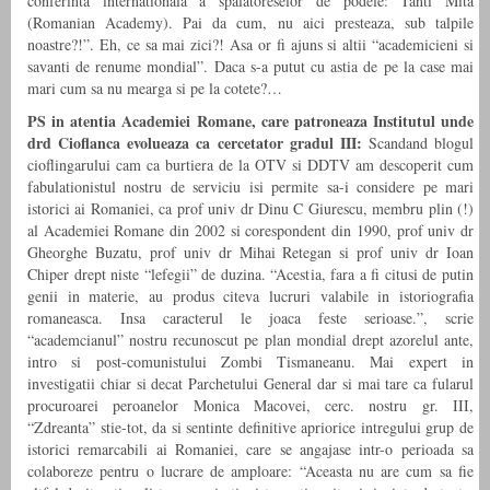
conferinta internationala a spalatoreselor de podele: Tanti Mita
(Romanian Academy). Pai da cum, nu aici presteaza, sub talpile
noastre?!”. Eh, ce sa mai zici?! Asa or fi ajuns si altii “academicieni si
savanti de renume mondial”. Daca s-a putut cu astia de pe la case mai
mari cum sa nu mearga si pe la cotete?…
PS in atentia Academiei Romane, care patroneaza Institutul unde
drd Cioflanca evolueaza ca cercetator gradul III:
Scandand blogul
cioflingarului cam ca burtiera de la OTV si DDTV am descoperit cum
fabulationistul nostru de serviciu isi permite sa-i considere pe mari
istorici ai Romaniei, ca prof univ dr Dinu C Giurescu, membru plin (!)
al Academiei Romane din 2002 si corespondent din 1990, prof univ dr
Gheorghe Buzatu, prof univ dr Mihai Retegan si prof univ dr Ioan
Chiper drept niste “lefegii” de duzina. “Acestia, fara a fi citusi de putin
genii in materie, au produs citeva lucruri valabile in istoriografia
romaneasca. Insa caracterul le joaca feste serioase.”, scrie
“academcianul” nostru recunoscut pe plan mondial drept azorelul ante,
intro si post-comunistului Zombi Tismaneanu. Mai expert in
investigatii chiar si decat Parchetului General dar si mai tare ca fularul
procuroarei peroanelor Monica Macovei, cerc. nostru gr. III,
“Zdreanta” stie-tot, da si sentinte definitive apriorice intregului grup de
istorici remarcabili ai Romaniei, care se angajase intr-o perioada sa
colaboreze pentru o lucrare de amploare: “Aceasta nu are cum sa fie