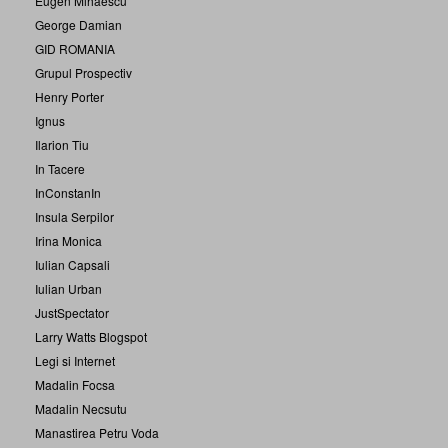
Eugen Mihaescu
George Damian
GID ROMANIA
Grupul Prospectiv
Henry Porter
Ignus
Ilarion Tiu
In Tacere
InConstanIn
Insula Serpilor
Irina Monica
Iulian Capsali
Iulian Urban
JustSpectator
Larry Watts Blogspot
Legi si Internet
Madalin Focsa
Madalin Necsutu
Manastirea Petru Voda