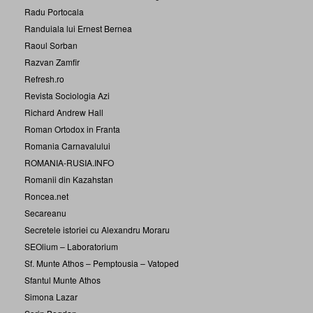
Radu Portocala
Randuiala lui Ernest Bernea
Raoul Sorban
Razvan Zamfir
Refresh.ro
Revista Sociologia Azi
Richard Andrew Hall
Roman Ortodox in Franta
Romania Carnavalului
ROMANIA-RUSIA.INFO
Romanii din Kazahstan
Roncea.net
Secareanu
Secretele istoriei cu Alexandru Moraru
SEOlium – Laboratorium
Sf. Munte Athos – Pemptousia – Vatoped
Sfantul Munte Athos
Simona Lazar