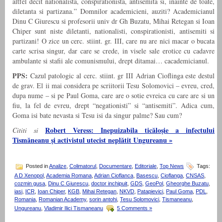
altfel decit nationalista, conspirationista, antisemita si, inainte de toate,
diletanta si partizana.” Domnilor academicieni, auziti? Academicianul
Dinu C Giurescu si profesorii univ dr Gh Buzatu, Mihai Retegan si Ioan
Chiper sunt niste diletanti, nationalisti, conspirationisti, antisemiti si
partizani! O zice un cerc. stiint. gr. III, care nu are nici macar o bucata
carte scrisa singur, dar care se crede, in visele sale erotice cu cadavre
ambulante si stafii ale comunismului, drept ditamai… cacademicianul.
PPS:
Cazul patologic al cerc. stiint. gr III Adrian Cioflinga este destul
de grav. El ii mai considera pe scriitorii Tesu Solomovici – evreu, cred,
dupa nume – si pe Paul Goma, care are o sotie evreica cu care are si un
fiu, la fel de evreu, drept “negationisti” si “antisemiti”. Adica cum,
Goma isi bate nevasta si Tesu isi da singur palme? Sau cum?
Robert Veress: Inepuizabila ticăloşie a infectului
Cititi si
Tismăneanu şi activistul utecist neplătit Ungureanu »
Posted in
Analize
,
Colimatorul
,
Documentare
,
Editoriale
,
Top News
Tags:
A D Xenopol
,
Academia Romana
,
Adrian Cioflanca
,
Basescu
,
Cioflanga
,
CNSAS
,
cozmin gusa
,
Dinu C Giurescu
,
doctor inchipuit
,
GDS
,
GeoPol
,
Gheorghe Buzatu
,
iasi
,
ICR
,
Ioan Chiper
,
KGB
,
Mihai Retegan
,
NKVD
,
Patapievici
,
Paul Goma
,
PDL
,
Romania
,
Romanian Academy
,
sorin antohi
,
Tesu Solomovici
,
Tismaneanu
,
Ungureanu
,
Vladimir Ilici Tismaneanu
5 Comments »