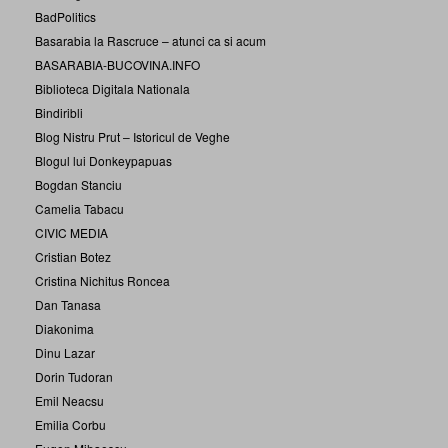
BadPolitics
Basarabia la Rascruce – atunci ca si acum
BASARABIA-BUCOVINA.INFO
Biblioteca Digitala Nationala
Bindiribli
Blog Nistru Prut – Istoricul de Veghe
Blogul lui Donkeypapuas
Bogdan Stanciu
Camelia Tabacu
CIVIC MEDIA
Cristian Botez
Cristina Nichitus Roncea
Dan Tanasa
Diakonima
Dinu Lazar
Dorin Tudoran
Emil Neacsu
Emilia Corbu