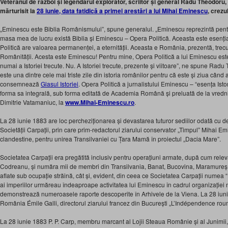
Veteranul de război și legendarul explorator, scriitor și general Radu Theodoru, 
mărturisit la
28 iunie, data fatidică a primei arestări a lui Mihai Eminescu
, crez
„Eminescu este Biblia Românismului”, spune generalul. „Eminescu reprezintă pentr
masa mea de lucru există Biblia și Eminescu – Opera Politică. Aceasta este esenți
Politică are valoarea permanenței, a eternității. Aceasta e România, prezentă, trecu
Românității. Acesta este Eminescu! Pentru mine, Opera Politică a lui Eminescu est
numai a Istoriei trecute. Nu. A Istoriei trecute, prezente și viitoare”, ne spune Radu
este una dintre cele mai triste zile din istoria românilor pentru că este și ziua cân
consemnează
Glasul Istoriei
. Opera Politică a jurnalistului Eminescu – “esența Isto
forma sa integrală, sub forma editată de Academia Română și preluată de la vred
Dimitrie Vatamaniuc, la
www.Mihai-Eminescu.ro
.
La 28 iunie 1883 are loc percheziționarea și devastarea tuturor sediilor odată cu d
Societății Carpații, prin care prim-redactorul ziarului conservator „Timpul” Mihai Em
clandestine, pentru unirea Transilvaniei cu Țara Mamă în proiectul „Dacia Mare”.
Societatea Carpații era pregătită inclusiv pentru operațiuni armate, după cum rel
Codreanu, și număra mii de membri din Transilvania, Banat, Bucovina, Maramureș și
aflate sub ocupație străină, cât și, evident, din ceea ce Societatea Carpații numea 
ai imperiilor urmăreau îndeaproape activitatea lui Eminescu în cadrul organizației 
demonstrează numeroasele raporte descoperite în Arhivele de la Viena. La 28 iuni
România Émile Galli, directorul ziarului francez din București „L’Indépendence rou
La 28 iunie 1883 P. P. Carp, membru marcant al Lojii Steaua Românie și al Junimii, s