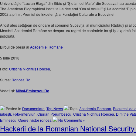
Universităţile “Lucian Blaga” din Sibiu şi “Ştefan cel Mare” din Suceava i-au acordat
The American Biographical Institute l-a declarat “Om al Anului” şi i-a acordat “Dip
2002 a primit Premiul de Excelenţă al Fundaţiei Culturale a Bucovinei.
A fost ales cetăţean de onoare al comunei Suceviţa, al municipiului Rădăuţi şi al c
Membrii Academiei Române se despart cu regret de confratele lor şi îşi exprimă într
îndoliată.
Biroul de presă al
Academiei Române
5 iulie 2018
Foto:
Cristina Nichituș Roncea
,
Sursa:
Roncea.Ro
Vedeți și:
Mihai-Eminescu.Ro
Posted in
Documentare
,
Top News
Tags:
Academia Romana
,
Bucuresti de c
iubești. Foto-interviuri
,
Ciprian Porumbescu
,
Cristina Nichitus Roncea
,
Dimitrie Va
Eminescu
,
Opere
,
victor roncea
No Comments »
Hackerii de la Romanian National Security a