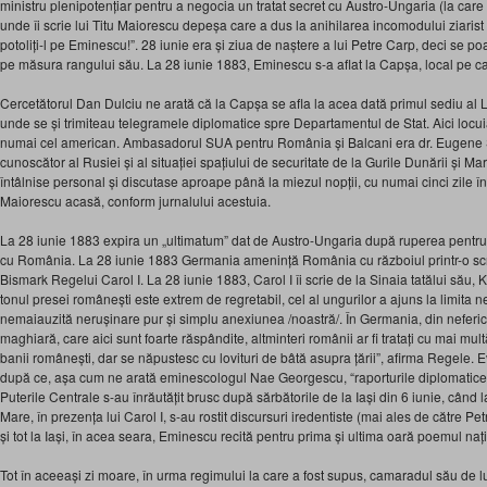
ministru plenipotențiar pentru a negocia un tratat secret cu Austro-Ungaria (la care 
unde îi scrie lui Titu Maiorescu depeșa care a dus la anihilarea incomodului ziarist 
potoliți-l pe Eminescu!”. 28 iunie era și ziua de naștere a lui Petre Carp, deci se p
pe măsura rangului său. La 28 iunie 1883, Eminescu s-a aflat la Capșa, local pe car
Cercetătorul Dan Dulciu ne arată că la Capșa se afla la acea dată primul sediu al
unde se și trimiteau telegramele diplomatice spre Departamentul de Stat. Aici locuiau
numai cel american. Ambasadorul SUA pentru România și Balcani era dr. Eugene S
cunoscător al Rusiei și al situației spațiului de securitate de la Gurile Dunării și
întâlnise personal și discutase aproape până la miezul nopții, cu numai cinci zile în
Maiorescu acasă, conform jurnalului acestuia.
La 28 iunie 1883 expira un „ultimatum” dat de Austro-Ungaria după ruperea pentru 4
cu România. La 28 iunie 1883 Germania amenință România cu războiul printr-o scr
Bismark Regelui Carol I. La 28 iunie 1883, Carol I îi scrie de la Sinaia tatălui său
tonul presei românești este extrem de regretabil, cel al ungurilor a ajuns la limita ne
nemaiauzită nerușinare pur și simplu anexiunea /noastră/. În Germania, din nefericir
maghiară, care aici sunt foarte răspândite, altminteri românii ar fi tratați cu mai mu
banii românești, dar se năpustesc cu lovituri de bâtă asupra țării”, afirma Regele.
după ce, așa cum ne arată eminescologul Nae Georgescu, “raporturile diplomatic
Puterile Centrale s-au înrăutățit brusc după sărbătorile de la Iași din 6 iunie, când la
Mare, în prezența lui Carol I, s-au rostit discursuri iredentiste (mai ales de către P
și tot la Iași, în acea seara, Eminescu recită pentru prima și ultima oară poemul națio
Tot în aceeași zi moare, în urma regimului la care a fost supus, camaradul său de