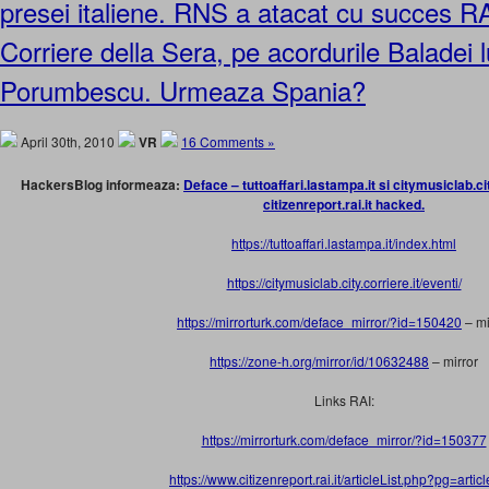
presei italiene. RNS a atacat cu succes R
Corriere della Sera, pe acordurile Baladei l
Porumbescu. Urmeaza Spania?
April 30th, 2010
VR
16 Comments »
HackersBlog informeaza:
Deface – tuttoaffari.lastampa.it si citymusiclab.cit
citizenreport.rai.it hacked.
https://tuttoaffari.lastampa.it/index.html
https://citymusiclab.city.corriere.it/eventi/
https://mirrorturk.com/deface_mirror/?id=150420
– mi
https://zone-h.org/mirror/id/10632488
– mirror
Links RAI:
https://mirrorturk.com/deface_mirror/?id=150377
https://www.citizenreport.rai.it/articleList.php?pg=arti