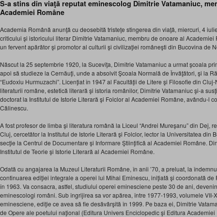
S-a stins din viaţă reputat eminescolog Dimitrie Vatamaniuc, m
Academiei Române
Academia Română anunţă cu deosebită tristeţe stingerea din viaţă, miercuri, 4 iulie
criticului şi istoricului literar Dimitrie Vatamaniuc, membru de onoare al Academi
un fervent apărător şi promotor al culturii şi civilizaţiei româneşti din Bucovina de N
Născut la 25 septembrie 1920, la Suceviţa, Dimitrie Vatamaniuc a urmat şcoala pr
apoi să studieze la Cernăuţi, unde a absolvit Şcoala Normală de Învăţători, şi la Răd
“Eudoxiu Hurmuzachi”. Licenţiat în 1947 al Facultăţii de Litere şi Filosofie din Cluj-
literaturii române, estetică literară şi istoria românilor, Dimitrie Vatamaniuc şi-a sus
doctorat la Institutul de Istorie Literară şi Folclor al Academiei Române, avându-l co
Călinescu.
A fost profesor de limba şi literatura română la Liceul “Andrei Mureşanu” din Dej, re
Cluj, cercetător la Institutul de Istorie Literară şi Folclor, lector la Universitatea din
secţie la Centrul de Documentare şi Informare Ştiinţifică al Academiei Române. Din
Institutul de Teorie şi Istorie Literară al Academiei Române.
Odată cu angajarea la Muzeul Literaturii Române, în anii ’70, a preluat, la îndemnu
continuarea ediţiei integrale a operei lui Mihai Eminescu, iniţiată şi coordonată de 
în 1963. Va consacra, astfel, studiului operei eminesciene peste 30 de ani, devenin
eminescologi români. Sub îngrijirea sa vor apărea, între 1977-1993, volumele VII-X
eminesciene, ediţie ce avea să fie desăvârşită în 1999. Pe baza ei, Dimitrie Vatama
de Opere ale poetului naţional (Editura Univers Enciclopedic şi Editura Academi