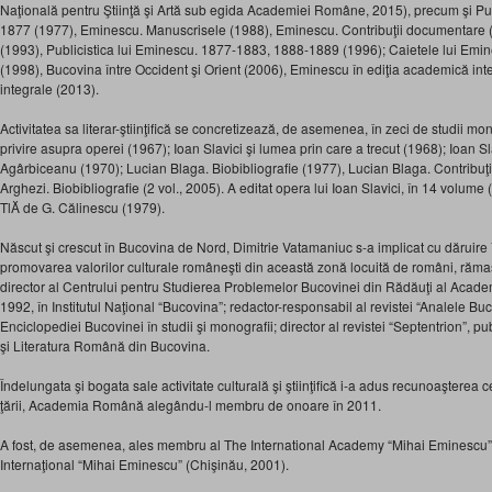
Naţională pentru Ştiinţă şi Artă sub egida Academiei Române, 2015), precum şi Pub
1877 (1977), Eminescu. Manuscrisele (1988), Eminescu. Contribuţii documentare (
(1993), Publicistica lui Eminescu. 1877-1883, 1888-1889 (1996); Caietele lui Emi
(1998), Bucovina între Occident şi Orient (2006), Eminescu în ediţia academică inte
integrale (2013).
Activitatea sa literar-ştiinţifică se concretizează, de asemenea, în zeci de studii mo
privire asupra operei (1967); Ioan Slavici şi lumea prin care a trecut (1968); Ioan Sl
Agârbiceanu (1970); Lucian Blaga. Biobibliografie (1977), Lucian Blaga. Contribuţ
Arghezi. Biobibliografie (2 vol., 2005). A editat opera lui Ioan Slavici, în 14 volume
TlĂ de G. Călinescu (1979).
Născut şi crescut în Bucovina de Nord, Dimitrie Vatamaniuc s-a implicat cu dăruire 
promovarea valorilor culturale româneşti din această zonă locuită de români, rămasă 
director al Centrului pentru Studierea Problemelor Bucovinei din Rădăuţi al Acade
1992, în Institutul Naţional “Bucovina”; redactor-responsabil al revistei “Analele Bu
Enciclopediei Bucovinei în studii şi monografii; director al revistei “Septentrion”, pu
şi Literatura Română din Bucovina.
Îndelungata şi bogata sale activitate culturală şi ştiinţifică i-a adus recunoaşterea c
ţării, Academia Română alegându-l membru de onoare în 2011.
A fost, de asemenea, ales membru al The International Academy “Mihai Eminescu” (
Internaţional “Mihai Eminescu” (Chişinău, 2001).