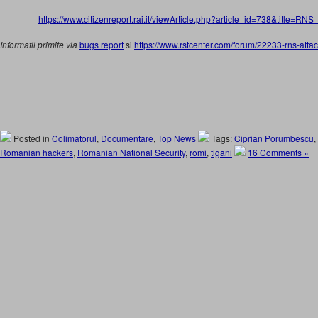
https://www.citizenreport.rai.it/viewArticle.php?article_id=738&tit
Informatii primite via
bugs report
si
https://www.rstcenter.com/forum/22233-rns-attack
Posted in
Colimatorul
,
Documentare
,
Top News
Tags:
Ciprian Porumbescu
,
Romanian hackers
,
Romanian National Security
,
romi
,
tigani
16 Comments »