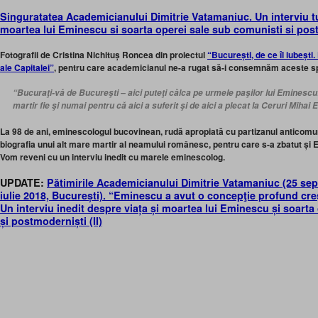
Singuratatea Academicianului Dimitrie Vatamaniuc. Un interviu tu
moartea lui Eminescu si soarta operei sale sub comunisti si pos
Fotografii de Cristina Nichituș Roncea din proiectul
“București, de ce îl iubești.
ale Capitalei”
, pentru care academicianul ne-a rugat să-i consemnăm aceste s
“Bucuraţi-vă de Bucureşti – aici puteţi călca pe urmele paşilor lui Eminescu
martir fie şi numai pentru că aici a suferit şi de aici a plecat la Ceruri Mihai
La 98 de ani, eminescologul bucovinean, rudă apropiată cu partizanul anticomu
biografia unui alt mare martir al neamului românesc, pentru care s-a zbatut ș
Vom reveni cu un interviu inedit cu marele eminescolog.
UPDATE:
Pătimirile Academicianului Dimitrie Vatamaniuc (25 sep
iulie 2018, București). “Eminescu a avut o concepţie profund creş
Un interviu inedit despre viața și moartea lui Eminescu și soarta
și postmoderniști (II)