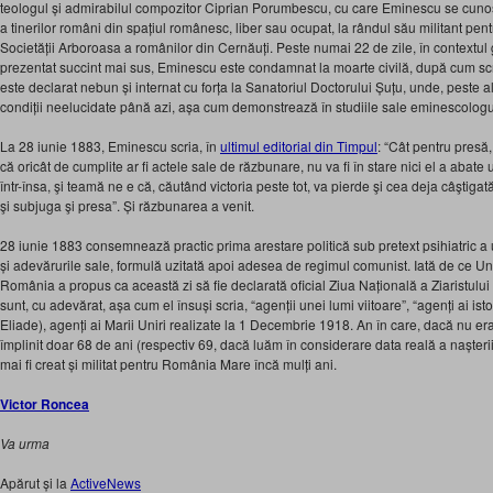
teologul și admirabilul compozitor Ciprian Porumbescu, cu care Eminescu se cuno
a tinerilor români din spațiul românesc, liber sau ocupat, la rândul său militant pen
Societății Arboroasa a românilor din Cernăuți. Peste numai 22 de zile, în contextul g
prezentat succint mai sus, Eminescu este condamnat la moarte civilă, după cum sc
este declarat nebun și internat cu forța la Sanatoriul Doctorului Șuțu, unde, peste 
condiții neelucidate până azi, așa cum demonstrează în studiile sale eminescolog
La 28 iunie 1883, Eminescu scria, în
ultimul editorial din Timpul
: “Cât pentru presă
că oricât de cumplite ar fi actele sale de răzbunare, nu va fi în stare nici el a abate
într-însa, şi teamă ne e că, căutând victoria peste tot, va pierde şi cea deja câştig
şi subjuga şi presa”. Și răzbunarea a venit.
28 iunie 1883 consemnează practic prima arestare politică sub pretext psihiatric a 
și adevărurile sale, formulă uzitată apoi adesea de regimul comunist. Iată de ce Uni
România a propus ca această zi să fie declarată oficial Ziua Națională a Ziaristulu
sunt, cu adevărat, așa cum el însuși scria, “agenții unei lumi viitoare”, “agenți ai istor
Eliade), agenți ai Marii Uniri realizate la 1 Decembrie 1918. An în care, dacă nu er
împlinit doar 68 de ani (respectiv 69, dacă luăm în considerare data reală a nașteri
mai fi creat și militat pentru România Mare încă mulți ani.
Victor Roncea
Va urma
Apărut și la
ActiveNews