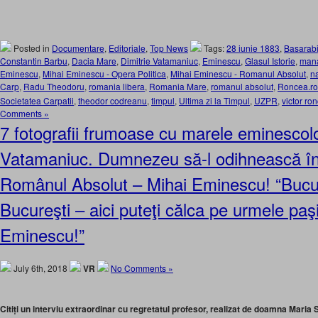
Posted in
Documentare
,
Editoriale
,
Top News
Tags:
28 iunie 1883
,
Basarab
Constantin Barbu
,
Dacia Mare
,
Dimitrie Vatamaniuc
,
Eminescu
,
Glasul Istorie
,
mana
Eminescu
,
Mihai Eminescu - Opera Politica
,
Mihai Eminescu - Romanul Absolut
,
n
Carp
,
Radu Theodoru
,
romania libera
,
Romania Mare
,
romanul absolut
,
Roncea.ro
Societatea Carpatii
,
theodor codreanu
,
timpul
,
Ultima zi la Timpul
,
UZPR
,
victor ro
Comments »
7 fotografii frumoase cu marele eminescolo
Vatamaniuc. Dumnezeu să-l odihnească în 
Românul Absolut – Mihai Eminescu! “Bucu
Bucureşti – aici puteţi călca pe urmele paşil
Eminescu!”
July 6th, 2018
VR
No Comments »
Citiți un interviu extraordinar cu regretatul profesor, realizat de doamna Maria 