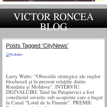
VICTOR RONCEA
BLOG
„ADEVARUL RAMANE, ORICARE AR FI SOARTA SLUJITORILOR SAI" – GH. I. B.
Posts Tagged ‘CityNews’
Larry Watts: “Obsesiile strategice ale ruşilor
blochează şi în prezent relaţiile dintre
România şi Moldova”. INTERVIU.
DEZVALUIRI: Tatal lui Patapievici a fost
consilierul sovietic sub acoperire care a bagat
la Canal “Lotul de la Finante”. PREMII: