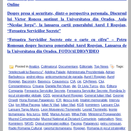
Online
Despre presa si securitate, dintr-o perspectiva personala. Discursul
lui Victor Roncea sustinut la Universitatea din Oradea, Aula
“Nicolae Iorga”, la lansarea cartii generalului Aurel I Rogojan,
“Fereastra Serviciilor Secrete”
“Fereastra Serviciilor Secrete este o carte cu cifru” – Petru
Romosan despre lucrarea generalului Aurel Rogojan. Lansarea de
la Universitatea din Oradea. FOTO/AUDIO/VIDEO
Posted in
Analize
,
Colimatorul
,
Documentare
,
Editoriale
,
Top News
Tags:
“intelectualii lui Basescu”
,
Adelina Palade
,
Administratia Prezidentiala
,
Adrian
Barbulescu
,
andrei plesu
,
anticomunismul de parada
,
Aurel I Rogojan
,
Aurel
Rogojan
,
Baconsky
,
Basescu
,
Ceausescu
,
CIA
,
cie
,
CityNews
,
Cluj
,
Constantinescu
,
Crisana
,
Daniela Rei Visan
,
die
,
Dr Liviu Turcu
,
dss
,
Editura
Compania
,
Fereastra Serviciilor Secrete
,
Fereastra Serviciilor Secrete. România în
jocul strategiilor globale
,
GDS
,
general Aurel Rogojan
,
General Iulian Vlad
,
George
Orwell
,
Horia Roman Patapievici
,
ICR
,
iliescu-kgb
,
Intalniri memorabile
,
Interviu
Cluj
,
Ion Mihai Pacepa
,
Iulian N Vlad
,
Iulian Vlad
,
KGB
,
komintern
,
Lansare Cluj
,
Lansare Targu Mures
,
Leon Moiseievici Tismenetki
,
Leonid Tisminetki
,
leonte
tismaneanu
,
liviu turcu
,
MAE
,
Marius Avram
,
Mihai Pelin
,
Ministerul Propagandei
,
Muzeul Comunismului
,
Muzeul National al Dictaturii Comuniste
,
nationalism
,
Neo-
Komintern
,
NKVD
,
Opisul emigratiei politice
,
Pacepa
,
Patapievici
,
petru romosan
,
Radio Romania Cultural
,
raportul tismaneanu
,
Rogojan
,
Romania in jocul strategiilor