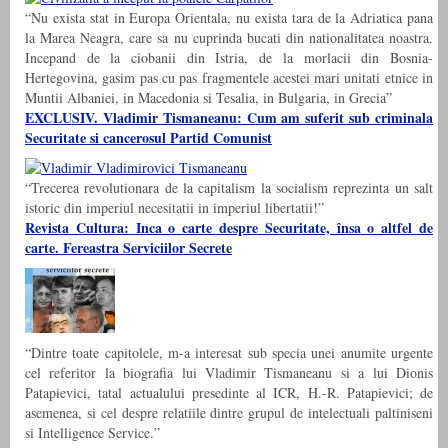
“Nu exista stat in Europa Orientala, nu exista tara de la Adriatica pana
la Marea Neagra, care sa nu cuprinda bucati din nationalitatea noastra.
Incepand de la ciobanii din Istria, de la morlacii din Bosnia-
Hertegovina, gasim pas cu pas fragmentele acestei mari unitati etnice in
Muntii Albaniei, in Macedonia si Tesalia, in Bulgaria, in Grecia”
EXCLUSIV. Vladimir Tismaneanu: Cum am suferit sub criminala
Securitate si cancerosul Partid Comunist
“Trecerea revolutionara de la capitalism la socialism reprezinta un salt
istoric din imperiul necesitatii in imperiul libertatii!”
Revista Cultura: Inca o carte despre Securitate, însa o altfel de
carte. Fereastra Serviciilor Secrete
“Dintre toate capitolele, m-a interesat sub specia unei anumite urgente
cel referitor la biografia lui Vladimir Tismaneanu si a lui Dionis
Patapievici, tatal actualului presedinte al ICR, H.-R. Patapievici; de
asemenea, si cel despre relatiile dintre grupul de intelectuali paltiniseni
si Intelligence Service.”