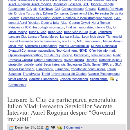
Aurel I Rogojan
,
Aurel Rogojan
,
Baconsky
,
Basescu
,
BCU
,
Bianca Felseghi
,
Ceausescu
,
CIA
,
cie
,
CityNews
,
Cluj
,
Constantinescu
,
Crisana
,
Daniela Rei Visan
,
die
,
Dr Liviu Turcu
,
dss
,
Editura Compania
,
Evenimentul Zilei
,
Fereastra Serviciilor
Secrete
,
Fereastra Serviciilor Secrete. România în jocul strategiilor globale
,
GDS
,
general Aurel Rogojan
,
General Iulian Vlad
,
George Orwell
,
Horia Roman
Patapievici
,
ICR
,
iliescu-kgb
,
informatori
,
Intalniri memorabile
,
Interviu Cluj
,
Ion
Mihai Pacepa
,
Iulian N Vlad
,
Iulian Vlad
,
Iulian Vlad la Cluj
,
KGB
,
komintern
,
Lansare Cluj
,
Lansare Targu Mures
,
Lansare Zalau
,
Leon Moiseievici Tismenetki
,
Leonid Tisminetki
,
leonte tismaneanu
,
liviu turcu
,
MAE
,
magureanu
,
Marius Avram
,
Mihai Pelin
,
Ministerul Propagandei
,
Muzeul Comunismului
,
Muzeul National al
Dictaturii Comuniste
,
nationalism
,
Neo-Komintern
,
NKVD
,
Ofiteri de informatii
,
Opisul emigratiei politice
,
Ora de Cluj
,
Pacepa
,
Patapievici
,
petru romosan
,
Radio
Romania Cultural
,
raportul tismaneanu
,
revista cultura
,
Rogojan
,
Romania in jocul
strategiilor globale
,
salaj
,
Securitatea
,
sie
,
Societatea Civila
,
Spinul
,
SPP
,
sri
,
SUA
,
Teodor Baconschi
,
Tismaneanu
,
Tismenitki
,
tradatori de neam si tara
,
Traian
Basescu
,
Transilvania
,
Trotki
,
Universitatea din Oradea
,
Valentin Protopopescu
,
victor roncea
,
Vladimir Tismaneanu
,
volodea tismaneanu
,
ziaristi online
2
Comments »
Lansare la Cluj cu participarea generalului
Iulian Vlad: Fereastra Serviciilor Secrete.
Interviu: Aurel Rogojan despre “Guvernul
invizibil”
December 7th, 2011
VR
1 Comment »