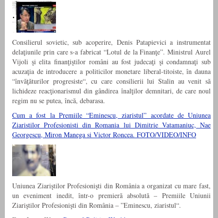
Consilierul sovietic, sub acoperire, Denis Patapievici a instrumentat
delaţiunile prin care s-a fabricat “Lotul de la Finanţe”. Ministrul Aurel
Vijoli şi elita finanţiştilor români au fost judecaţi şi condamnaţi sub
acuzaţia de introducere a politicilor monetare liberal-titoiste, în dauna
“învăţăturilor progresiste“, cu care consilierii lui Stalin au venit să
lichideze reacţionarismul din gândirea înalţilor demnitari, de care noul
regim nu se putea, încă, debarasa.
Cum a fost la Premiile “Eminescu, ziaristul” acordate de Uniunea
Ziaristilor Profesionisti din Romania lui Dimitrie Vatamaniuc, Nae
Georgescu, Miron Manega si Victor Roncea. FOTO/VIDEO/INFO
Uniunea Ziariştilor Profesionişti din România a organizat cu mare fast,
un eveniment inedit, într-o premieră absolută – Premiile Uniunii
Ziariştilor Profesionişti din România – ”Eminescu, ziaristul“.