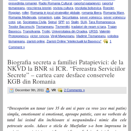
presedintia romaniei
,
Radio Romania Cultural
,
raportul patapievici
,
raportul
tismaneanu
,
rescrierea istoriei
,
revista cultura
,
revolutia bolsevica
,
Roesler
,
Rogojan
,
roller
,
Romania in jocul strategiilor globale
,
romania libera
,
Romania Mare
,
Romania Medievala
,
romanism
,
salaj
,
Securitatea
,
sever voinescu
,
sever voinescu
cotoi
,
sie
,
Societatea Civila
,
Spinul
,
SPP
,
sri
,
Stalin
,
SUA
,
Tara Romaneasca
,
Teodor Baconschi
,
Tismaneanu
,
Tismenitki
,
tradatori de neam si tara
,
Traian
Basescu
,
Transilvania
,
Trotki
,
Universitatea din Oradea
,
URSS
,
Valentin
Protopopescu
,
victor roncea
,
Virgil Magureanu
,
Vladimir Tismaneanu
,
volodea
tismaneanu
,
ziaristi online
,
Ziaristi Online “intelectualii lui Basescu”
1
Comment »
Biografia secreta a familiei Patapievici: de la
NKVD la BNR si ICR. “Fereastra Serviciilor
Secrete” – cartea care desface conservele
KGB din Romania
December 9th, 2011
VR
2 Comments »
“Descoperim un tanar (are 35 de ani si pare cu vreo zece mai putin)
simplu, emotionant si emotionat, aproape patetic, care ne vorbeste de
tatal lui iesind din închisoare si nespunându-i nimic din cele
petrecute acolo. Aduce o sticla de Murfatlar s-o bem împreuna în