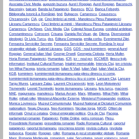
Asociatia Civic Media
,
augustin buzura
,
Aurel I Rogojan
,
Aurel Rogojan
,
Baconschi
,
Baconsky
,
balcani
,
Banda lui Patapievici
,
Basescu
,
BCU
,
Bianca Felseghi
,
Bibliografia Istorică a României
,
bnd
,
Bulgacov
,
Cartarescu
,
Ceausescu
,
Chrzanovsky
,
CIA
,
cie
,
Cinci limbrici ai mintii - Manolescu Plesu Patapievici
Liiceanu Cartarescu
,
Cinci limbrici ai mintii – Manolescu Plesu Patapievici Liiceanu
Cartarescu
,
CityNews
,
Civic Media
,
Cluj
,
Colegiul Noua Europa
,
condeiul ardelean
,
Constantinescu
,
Cotroceni
,
Crisana
,
Daniela Rei Visan
,
die
,
Dilema
,
Diversionistii
ideologici
,
Dr Liviu Turcu
,
dss
,
Editura Compania
,
emilia corbu
,
Evenimentul Zilei
,
Fereastra Serviciilor Secrete
,
Fereastra Serviciilor Secrete. România în jocul
strategiilor globale
,
Gabriel Liiceanu
,
GDS
,
GDS - noul komintern
,
general Aurel
Rogojan
,
General Iulian Vlad
,
George Orwell
,
Georgeta Ciobota
,
Herta Muller
,
Horia Roman Patapievici
,
Humanitas
,
ICR
,
icr - noul pcr
,
IICCMER
,
iliescu-kgb
,
informatori
,
Institutul Cultural Roman
,
Intalniri memorabile
,
Interviu Cluj
,
ion cristoiu
,
Ion Mihai Pacepa
,
istoria romaniei
,
Iulian N Vlad
,
Iulian Vlad
,
Iulian Vlad la Cluj
,
KGB
,
komintern
,
kominternistii tismaneanu pata-plesu dinescu si comp
,
kominternistii tismaneanu pata-plesu dinescu ticu si comp
,
Lansare Cluj
,
Lansare
Targu Mures
,
Lansare Zalau
,
Laurent Chrzanovski
,
lenin
,
Leon Moiseievici
Tismenetki
,
Leonid Tisminetki
,
leonte tismaneanu
,
Liiceanu
,
liviu turcu
,
macovei
,
MAE
,
magureanu
,
manolescu
,
Marius Avram
,
Marx
,
Mihaeies
,
Mihai Pelin
,
Mihai
Roller
,
mihail roller
,
Ministerul Afacerilor Externe
,
Ministerul Propagandei
,
moldova
,
Monica Lovinescu
,
Muzeul Comunismului
,
Muzeul National al Dictaturii Comuniste
,
nationalism
,
Neaju Djuvara
,
Neo-Komintern
,
Nicolae Iorga
,
NKVD
,
Ofiteri de
informatii
,
Omul si cetatea
,
Opisul emigratiei politice
,
Ora de Cluj
,
Pacepa
,
parlamentul romaniei
,
Patapievici
,
Petitie Online
,
petru romosan
,
Plesu
,
Presedintele Romaniei
,
presedintia romaniei
,
Radio Romania Cultural
,
raportul
patapievici
,
raportul tismaneanu
,
rescrierea istoriei
,
revista cultura
,
revolutia
bolsevica
,
Roesler
,
Rogojan
,
roller
,
Romania in jocul strategiilor globale
,
Romania
Mare
,
Romania Medievala
,
romanism
,
salaj
,
Securitatea
,
sever voinescu
,
sever