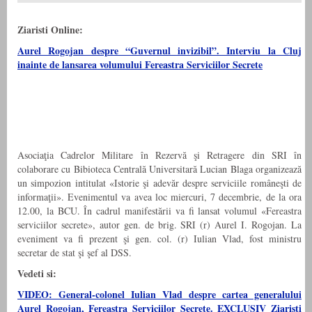
Ziaristi Online:
Aurel Rogojan despre “Guvernul invizibil”. Interviu la Cluj
inainte de lansarea volumului Fereastra Serviciilor Secrete
Asociaţia Cadrelor Militare în Rezervă şi Retragere din SRI în
colaborare cu Bibioteca Centrală Universitară Lucian Blaga organizează
un simpozion intitulat «Istorie şi adevăr despre serviciile româneşti de
informaţii». Evenimentul va avea loc miercuri, 7 decembrie, de la ora
12.00, la BCU. În cadrul manifestării va fi lansat volumul «Fereastra
serviciilor secrete», autor gen. de brig. SRI (r) Aurel I. Rogojan. La
eveniment va fi prezent şi gen. col. (r) Iulian Vlad, fost ministru
secretar de stat şi şef al DSS.
Vedeti si:
VIDEO: General-colonel Iulian Vlad despre cartea generalului
Aurel Rogojan, Fereastra Serviciilor Secrete. EXCLUSIV Ziaristi