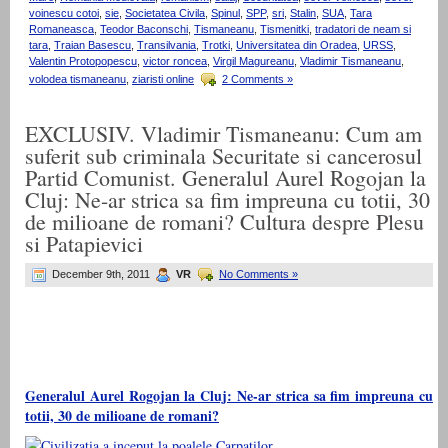
voinescu cotoi
,
sie
,
Societatea Civila
,
Spinul
,
SPP
,
sri
,
Stalin
,
SUA
,
Tara
Romaneasca
,
Teodor Baconschi
,
Tismaneanu
,
Tismenitki
,
tradatori de neam si
tara
,
Traian Basescu
,
Transilvania
,
Trotki
,
Universitatea din Oradea
,
URSS
,
Valentin Protopopescu
,
victor roncea
,
Virgil Magureanu
,
Vladimir Tismaneanu
,
volodea tismaneanu
,
ziaristi online
2 Comments »
EXCLUSIV. Vladimir Tismaneanu: Cum am
suferit sub criminala Securitate si cancerosul
Partid Comunist. Generalul Aurel Rogojan la
Cluj: Ne-ar strica sa fim impreuna cu totii, 30
de milioane de romani? Cultura despre Plesu
si Patapievici
December 9th, 2011
VR
No Comments »
Generalul Aurel Rogojan la Cluj: Ne-ar strica sa fim impreuna cu
totii, 30 de milioane de romani?