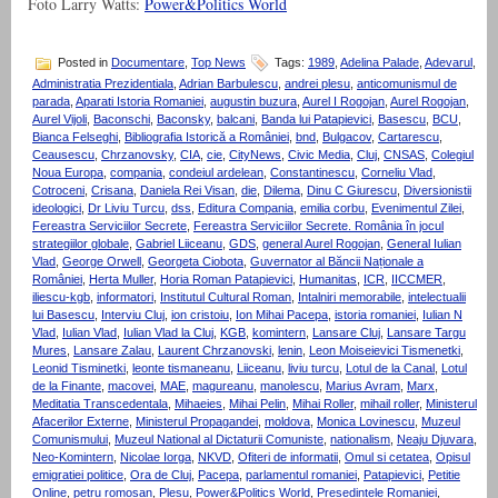
Foto Larry Watts:
Power&Politics World
Posted in
Documentare
,
Top News
Tags:
1989
,
Adelina Palade
,
Adevarul
,
Administratia Prezidentiala
,
Adrian Barbulescu
,
andrei plesu
,
anticomunismul de
parada
,
Aparati Istoria Romaniei
,
augustin buzura
,
Aurel I Rogojan
,
Aurel Rogojan
,
Aurel Vijoli
,
Baconschi
,
Baconsky
,
balcani
,
Banda lui Patapievici
,
Basescu
,
BCU
,
Bianca Felseghi
,
Bibliografia Istorică a României
,
bnd
,
Bulgacov
,
Cartarescu
,
Ceausescu
,
Chrzanovsky
,
CIA
,
cie
,
CityNews
,
Civic Media
,
Cluj
,
CNSAS
,
Colegiul
Noua Europa
,
compania
,
condeiul ardelean
,
Constantinescu
,
Corneliu Vlad
,
Cotroceni
,
Crisana
,
Daniela Rei Visan
,
die
,
Dilema
,
Dinu C Giurescu
,
Diversionistii
ideologici
,
Dr Liviu Turcu
,
dss
,
Editura Compania
,
emilia corbu
,
Evenimentul Zilei
,
Fereastra Serviciilor Secrete
,
Fereastra Serviciilor Secrete. România în jocul
strategiilor globale
,
Gabriel Liiceanu
,
GDS
,
general Aurel Rogojan
,
General Iulian
Vlad
,
George Orwell
,
Georgeta Ciobota
,
Guvernator al Băncii Naționale a
României
,
Herta Muller
,
Horia Roman Patapievici
,
Humanitas
,
ICR
,
IICCMER
,
iliescu-kgb
,
informatori
,
Institutul Cultural Roman
,
Intalniri memorabile
,
intelectualii
lui Basescu
,
Interviu Cluj
,
ion cristoiu
,
Ion Mihai Pacepa
,
istoria romaniei
,
Iulian N
Vlad
,
Iulian Vlad
,
Iulian Vlad la Cluj
,
KGB
,
komintern
,
Lansare Cluj
,
Lansare Targu
Mures
,
Lansare Zalau
,
Laurent Chrzanovski
,
lenin
,
Leon Moiseievici Tismenetki
,
Leonid Tisminetki
,
leonte tismaneanu
,
Liiceanu
,
liviu turcu
,
Lotul de la Canal
,
Lotul
de la Finante
,
macovei
,
MAE
,
magureanu
,
manolescu
,
Marius Avram
,
Marx
,
Meditatia Transcedentala
,
Mihaeies
,
Mihai Pelin
,
Mihai Roller
,
mihail roller
,
Ministerul
Afacerilor Externe
,
Ministerul Propagandei
,
moldova
,
Monica Lovinescu
,
Muzeul
Comunismului
,
Muzeul National al Dictaturii Comuniste
,
nationalism
,
Neaju Djuvara
,
Neo-Komintern
,
Nicolae Iorga
,
NKVD
,
Ofiteri de informatii
,
Omul si cetatea
,
Opisul
emigratiei politice
,
Ora de Cluj
,
Pacepa
,
parlamentul romaniei
,
Patapievici
,
Petitie
Online
,
petru romosan
,
Plesu
,
Power&Politics World
,
Presedintele Romaniei
,