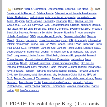
Posted in
Analize
,
Colimatorul
,
Documentare
,
Editoriale
,
Top News
Tags:
“intelectualii lui Basescu”
,
Adelina Palade
,
Adevarul
,
Administratia Prezidentiala
,
Adrian Barbulescu
,
andrei plesu
,
anticomunismul de parada
,
augustin buzura
,
Aurel I Rogojan
,
Aurel Rogojan
,
Baconsky
,
Basescu
,
BCU
,
Bianca Felseghi
,
Ceausescu
,
CIA
,
cie
,
CityNews
,
Cluj
,
Constantinescu
,
Crisana
,
cucuteni
,
Daniela
Rei Visan
,
die
,
Dr Liviu Turcu
,
dss
,
Editura Compania
,
Evenimentul Zilei
,
Fereastra
Serviciilor Secrete
,
Fereastra Serviciilor Secrete. România în jocul strategiilor
globale
,
Ganditorul
,
GDS
,
general Aurel Rogojan
,
General Iulian Vlad
,
George
Orwell
,
Ghinea
,
Hamangia
,
Horia Roman Patapievici
,
ICR
,
iliescu-kgb
,
informatori
,
Intalniri memorabile
,
Interviu Cluj
,
Ion Mihai Pacepa
,
Iulian N Vlad
,
Iulian Vlad
,
Iulian
Vlad la Cluj
,
KGB
,
komintern
,
Lansare Cluj
,
Lansare Targu Mures
,
Lansare Zalau
,
Leon Moiseievici Tismenetki
,
Leonid Tisminetki
,
leonte tismaneanu
,
liviu turcu
,
MAE
,
magureanu
,
Marius Avram
,
Mihai Pelin
,
Ministerul Propagandei
,
Muzeul
Comunismului
,
Muzeul National al Dictaturii Comuniste
,
nationalism
,
Neo-
Komintern
,
NKVD
,
Ofiteri de informatii
,
Opisul emigratiei politice
,
Ora de Cluj
,
Pacepa
,
Patapievici
,
petru romosan
,
Radio Romania Cultural
,
raportul tismaneanu
,
revista cultura
,
Rogojan
,
Romania in jocul strategiilor globale
,
Romania Leaganul
Civilizatiei Europene
,
salaj
,
Securitatea
,
sie
,
Societatea Civila
,
Spinul
,
SPP
,
sri
,
SUA
,
Teodor Baconschi
,
Tismaneanu
,
Tismenitki
,
tradatori de neam si tara
,
Traian
Basescu
,
Transilvania
,
Trotki
,
Universitatea din Oradea
,
Vădastra
,
Valentin
Protopopescu
,
victor roncea
,
Vladimir Tismaneanu
,
volodea tismaneanu
,
ziaristi
online
No Comments »
UPDATE: Oracolul de pe Blog :) Ce a omis