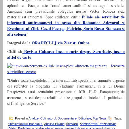
aplomb ca Pacepa este “omul americanilor” si nu agent sovietic.
Amuzant cum previziunile colegului nostru Victor Roncea s-au
Filiale ale serviciilor de
materializat intocmai. Spre edificare cititi:
informatii antiromanesti in presa din Romania: Adevarul si
Evenimentul Zilei. Cazul Pacepa, Patriciu, Sorin Rosca Stanescu si
alti colonei
Integral de la
ORADECLUJ via Ziaristi Online
Cititi si:
Revista Cultura: Inca o carte despre Securitate, însa o
altfel de carte
“Dintre toate capitolele, m-a interesat sub specia unei anumite urgente
cel referitor la biografia lui Vladimir Tismaneanu si a lui Dionis
Patapievici, tatal actualului presedinte al ICR, H.-R. Patapievici; de
asemenea, si cel despre relatiile dintre grupul de intelectuali paltiniseni
si Intelligence Service.”
Posted in
Analize
,
Colimatorul
,
Documentare
,
Editoriale
,
Top News
Tags:
“intelectualii lui Basescu”
,
Adelina Palade
,
Adevarul
,
Administratia Prezidentiala
,
Adrian Barbulescu
,
andrei plesu
,
anticomunismul de parada
,
augustin buzura
,