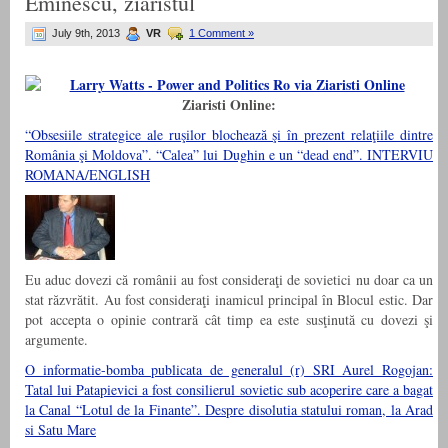
Eminescu, ziaristul
July 9th, 2013
VR
1 Comment »
Ziaristi Online:
“Obsesiile strategice ale ruşilor blochează şi în prezent relaţiile dintre
România şi Moldova”. “Calea” lui Dughin e un “dead end”. INTERVIU
ROMANA/ENGLISH
Eu aduc dovezi că românii au fost consideraţi de sovietici nu doar ca un
stat răzvrătit. Au fost consideraţi inamicul principal în Blocul estic. Dar
pot accepta o opinie contrară cât timp ea este susţinută cu dovezi şi
argumente.
O informatie-bomba publicata de generalul (r) SRI Aurel Rogojan:
Tatal lui Patapievici a fost consilierul sovietic sub acoperire care a bagat
la Canal “Lotul de la Finante”. Despre disolutia statului roman, la Arad
si Satu Mare