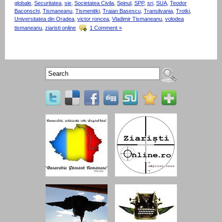
globale
,
Securitatea
,
sie
,
Societatea Civila
,
Spinul
,
SPP
,
sri
,
SUA
,
Teodor
Baconschi
,
Tismaneanu
,
Tismenitki
,
Traian Basescu
,
Transilvania
,
Trotki
,
Universitatea din Oradea
,
victor roncea
,
Vladimir Tismaneanu
,
volodea
tismaneanu
,
ziaristi online
1 Comment »