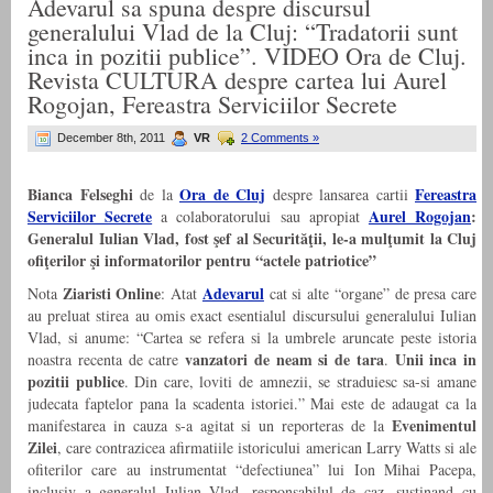
Adevarul sa spuna despre discursul
generalului Vlad de la Cluj: “Tradatorii sunt
inca in pozitii publice”. VIDEO Ora de Cluj.
Revista CULTURA despre cartea lui Aurel
Rogojan, Fereastra Serviciilor Secrete
December 8th, 2011
VR
2 Comments »
Bianca Felseghi
Ora de Cluj
Fereastra
de la
despre lansarea cartii
Serviciilor Secrete
Aurel Rogojan
:
a colaboratorului sau apropiat
Generalul Iulian Vlad, fost şef al Securităţii, le-a mulţumit la Cluj
ofiţerilor şi informatorilor pentru “actele patriotice”
Ziaristi Online
Adevarul
Nota
: Atat
cat si alte “organe” de presa care
au preluat stirea au omis exact esentialul discursului generalului Iulian
Vlad, si anume: “Cartea se refera si la umbrele aruncate peste istoria
vanzatori de neam si de tara
Unii inca in
noastra recenta de catre
.
pozitii publice
. Din care, loviti de amnezii, se straduiesc sa-si amane
judecata faptelor pana la scadenta istoriei.” Mai este de adaugat ca la
Evenimentul
manifestarea in cauza s-a agitat si un reporteras de la
Zilei
, care contrazicea afirmatiile istoricului american Larry Watts si ale
ofiterilor care au instrumentat “defectiunea” lui Ion Mihai Pacepa,
inclusiv a generalul Iulian Vlad, responsabilul de caz, sustinand cu