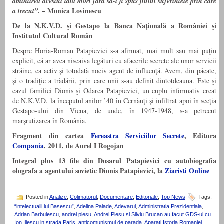
amintirea acestui tata mort fara sa-i fi spus fiului suferintele prin care
– Monica Lovinescu
a trecut”.
De la N.K.V.D. şi Gestapo la Banca Naţională a României şi
Institutul Cultural Român
Despre Horia-Roman Patapievici s-a afirmat, mai mult sau mai puţin
ex­plicit, că ar avea niscaiva legături cu afacerile secrete ale unor servicii
străine, ca activ şi totodată nociv agent de influenţă. Avem, din păcate,
şi o tradiţie a trădării, prin care unii s-au definit dintotdeauna. Este şi
cazul familiei Dionis şi Odarca Patapievici, un cuplu informativ creat
de N.K.V.D. la începutul anilor ’40 în Cernăuţi şi infiltrat apoi în secţia
Gestapo-ului din Viena, de unde, în 1947-1948, s-a petrecut
marşrutizarea în România.
Fragment din
cartea
Fereastra Serviciilor Secrete
, Editura
Compania
, 2011, de Aurel I Rogojan
Integral plus 13 file din Dosarul Patapievici cu autobiografia
olografa a agentului sovietic Dionis Patapievici, la
Ziaristi Online
Posted in
Analize
,
Colimatorul
,
Documentare
,
Editoriale
,
Top News
Tags:
“intelectualii lui Basescu”
,
Adelina Palade
,
Adevarul
,
Administratia Prezidentiala
,
Adrian Barbulescu
,
andrei plesu
,
Andrei Plesu si Silviu Brucan au facut GDS-ul cu
Ion Iliescu in strada Paris
,
anticomunismul de parada
,
Aparati Istoria Romaniei
,