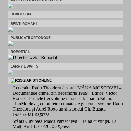
RADIO DOXOLOGIA PSALTICA
DOXOLOGIA
SFINTI ROMANI
PUBLICATII ORTODOXE
ROPORTAL
LARRY L WATTS
ZIARISTI ONLINE
Generalul Radu Theodoru despre “MÂNA MOSCOVEI –
Documentele crimei din decembrie 1989”. Editor: Victor
Roncea. Primele trei volume intrate sub tipar la Editura
TipoMoldova, cu prefețe semnate de generalii scriitori Radu
Theodoru și Aurel Rogojan și istoricul Gh. Buzatu
19/01/2021
eXpress
Sfânta Cuvioasă Maică Parascheva – Taina cuviinței. La
Mulți Ani!
12/10/2020
eXpress