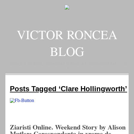
VICTOR RONCEA
BLOG
„ADEVARUL RAMANE, ORICARE AR FI SOARTA SLUJITORILOR SAI" – GH.
I. B.
Posts Tagged ‘Clare Hollingworth’
Ziaristi Online. Weekend Story by Alison
Mutler: Corespondenta in vreme de