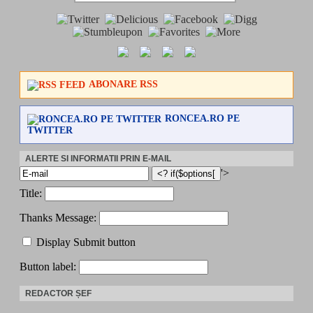
ABONARE RSS
RONCEA.RO PE
TWITTER
ALERTE SI INFORMATII PRIN E-MAIL
'>
Title:
Thanks Message:
Display Submit button
Button label:
REDACTOR ȘEF