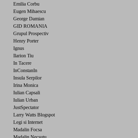
Emilia Corbu
Eugen Mihaescu
George Damian
GID ROMANIA
Grupul Prospectiv
Henry Porter
Ignus
Ilarion Tiu
In Tacere
InConstanIn
Insula Serpilor
Irina Monica
Iulian Capsali
Iulian Urban
JustSpectator
Larry Watts Blogspot
Legi si Internet
Madalin Focsa
Madalin Necsutu