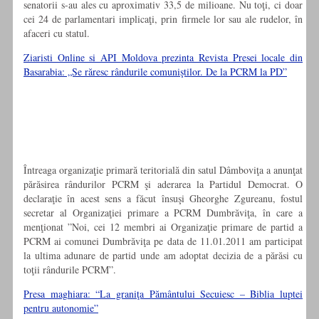
senatorii s-au ales cu aproximativ 33,5 de milioane. Nu toţi, ci doar
cei 24 de parlamentari implicaţi, prin firmele lor sau ale rudelor, în
afaceri cu statul.
Ziaristi Online si API Moldova prezinta Revista Presei locale din
Basarabia: „Se răresc rândurile comuniştilor. De la PCRM la PD”
Întreaga organizaţie primară teritorială din satul Dâmboviţa a anunţat
părăsirea rândurilor PCRM şi aderarea la Partidul Democrat. O
declaraţie în acest sens a făcut însuşi Gheorghe Zgureanu, fostul
secretar al Organizaţiei primare a PCRM Dumbrăviţa, în care a
menţionat ”Noi, cei 12 membri ai Organizaţie primare de partid a
PCRM ai comunei Dumbrăviţa pe data de 11.01.2011 am participat
la ultima adunare de partid unde am adoptat decizia de a părăsi cu
toţii rândurile PCRM”.
Presa maghiara: “La graniţa Pământului Secuiesc – Biblia luptei
pentru autonomie”