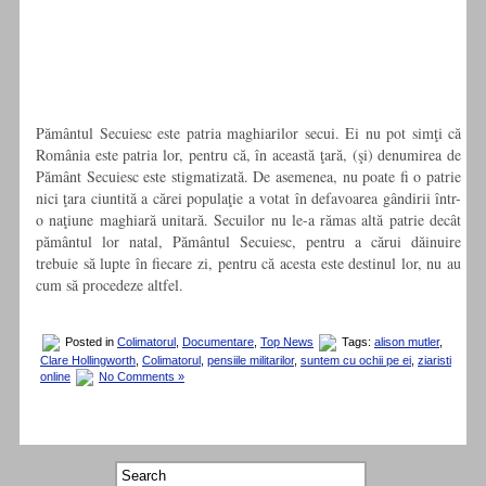
Pământul Secuiesc este patria maghiarilor secui. Ei nu pot simţi că
România este patria lor, pentru că, în această ţară, (şi) denumirea de
Pământ Secuiesc este stigmatizată. De asemenea, nu poate fi o patrie
nici ţara ciuntită a cărei populaţie a votat în defavoarea gândirii într-
o naţiune maghiară unitară. Secuilor nu le-a rămas altă patrie decât
pământul lor natal, Pământul Secuiesc, pentru a cărui dăinuire
trebuie să lupte în fiecare zi, pentru că acesta este destinul lor, nu au
cum să procedeze altfel.
Posted in
Colimatorul
,
Documentare
,
Top News
Tags:
alison mutler
,
Clare Hollingworth
,
Colimatorul
,
pensiile militarilor
,
suntem cu ochii pe ei
,
ziaristi
online
No Comments »