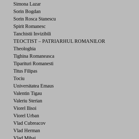
Simona Lazar
Sorin Bogdan
Sorin Rosca Stanescu
Spirit Romanesc
Tanchistii Invizibili
TEOCTIST – PATRIARHUL ROMANILOR
Theologhia
Tighina Romaneasca
Tiparituri Romanesti
Titus Filipas
Tociu
Universitatea Emaus
Valentin Tigau
Valeriu Sterian
Viorel Ilisoi
Viorel Urban
Vlad Cubreacov
Vlad Herman
Vlad Mihai