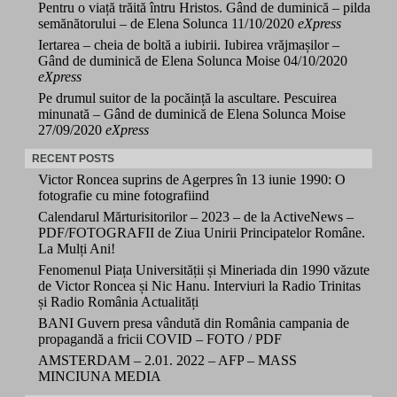
Pentru o viață trăită întru Hristos. Gând de duminică – pilda
semănătorului – de Elena Solunca
11/10/2020
eXpress
Iertarea – cheia de boltă a iubirii. Iubirea vrăjmașilor –
Gând de duminică de Elena Solunca Moise
04/10/2020
eXpress
Pe drumul suitor de la pocăință la ascultare. Pescuirea
minunată – Gând de duminică de Elena Solunca Moise
27/09/2020
eXpress
RECENT POSTS
Victor Roncea suprins de Agerpres în 13 iunie 1990: O
fotografie cu mine fotografiind
Calendarul Mărturisitorilor – 2023 – de la ActiveNews –
PDF/FOTOGRAFII de Ziua Unirii Principatelor Române.
La Mulți Ani!
Fenomenul Piața Universității și Mineriada din 1990 văzute
de Victor Roncea și Nic Hanu. Interviuri la Radio Trinitas
și Radio România Actualități
BANI Guvern presa vândută din România campania de
propagandă a fricii COVID – FOTO / PDF
AMSTERDAM – 2.01. 2022 – AFP – MASS
MINCIUNA MEDIA