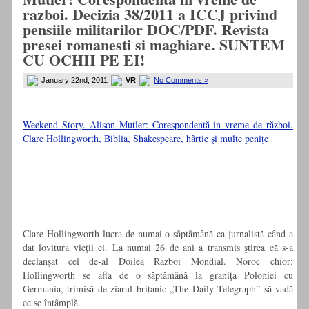
razboi. Decizia 38/2011 a ICCJ privind
pensiile militarilor DOC/PDF. Revista
presei romanesti si maghiare. SUNTEM
CU OCHII PE EI!
January 22nd, 2011
VR
No Comments »
Weekend Story. Alison Mutler: Corespondentă in vreme de război.
Clare Hollingworth, Biblia, Shakespeare, hârtie şi multe peniţe
Clare Hollingworth lucra de numai o săptămână ca jurnalistă când a
dat lovitura vieţii ei. La numai 26 de ani a transmis ştirea că s-a
declanşat cel de-al Doilea Război Mondial. Noroc chior:
Hollingworth se afla de o săptămână la graniţa Poloniei cu
Germania, trimisă de ziarul britanic „The Daily Telegraph” să vadă
ce se întâmplă.