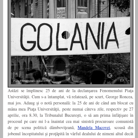
Astăzi se împlinesc 25 de ani de la declanşarea Fenomenului Piaţa
Universităţii. Cum s-a întamplat, vă relatează, pe scurt, George Roncea,
mai jos. Adaug şi o notă personală: la 25 de ani de când am blocat cu
mâna mea Piaţa Universităţii, peste numai câteva zile, respectiv pe 27
aprilie, ora 8.30, la Tribunalul Bucureşti, o să am prima înfăţişare în
procesul pe care mi l-a înaintat cea mai sinistră procuroare comunistă
de pe scena politică dâmboviţeană,
Mandela Macovei
, scoasă din
jobenul încopitatului şi proţăpită în vârful dealului de nimeni altul decât