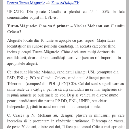
Pentru Turnu Magurele
de
ZiaristiOnlineTV
UPDATE: Din pacate Claudiu a pierdut cu 45 la 55% in fata
comunistului vopsit in USL-ist
Turnu-Măgurele: Cine va fi primar – Nicolae Mohanu sau Claudiu
Crăcea?
Alegerile locale din 10 iunie se apropie cu pași repezi. Majoritatea
localităților își cunosc posibilii candidați, în această categorie fiind
inclus și orașul Turnu-Măgurele. Chiar dacă sunt mulți doritori de
candidatură, doar doi sunt candidații care vor juca un rol important în
apropiatele alegeri.
Cei doi sunt Nicolae Mohanu, candidatul alianței USL (compusă din
PSD, PNL și PC) și Claudiu Crăcea, candidatul Alianței pentru
Teleorman (compusă din PDL și PNȚCD). Cei doi sunt singurii care au
șanse reale de a câștiga, pentru că alți candidați nu se mai înghesuie să-
și pună numele pe buletinele de vot. Deși se vehiculau diverse nume
pentru candidaturi din partea PP-DD, PNL, UNPR, sau chiar
independenți, până în acest moment nu s-a anunțat nimic.
C. Crăcea și N. Mohanu au, desigur, plusuri și minusuri, pe care
încercăm să le prezentăm în rândurile următoare. Diferența de vârstă,
de peste 20 de ani, dintre cei doi, îl face pe domnul Crăcea mai apropiat