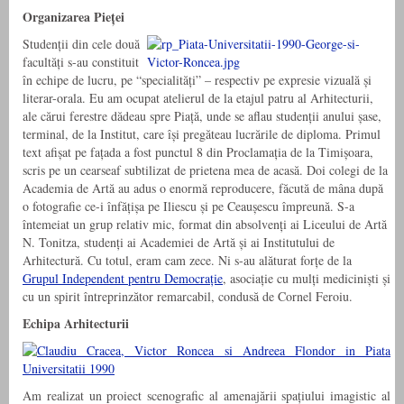
Organizarea Pieței
Studenții din cele două
facultăți s-au constituit
în echipe de lucru, pe “specialități” – respectiv pe expresie vizuală și
literar-orala. Eu am ocupat atelierul de la etajul patru al Arhitecturii,
ale cărui ferestre dădeau spre Piață, unde se aflau studenții anului șase,
terminal, de la Institut, care își pregăteau lucrările de diploma. Primul
text afișat pe fațada a fost punctul 8 din Proclamația de la Timișoara,
scris pe un cearseaf subtilizat de prietena mea de acasă. Doi colegi de la
Academia de Artă au adus o enormă reproducere, făcută de mâna după
o fotografie ce-i înfățișa pe Iliescu și pe Ceaușescu împreună. S-a
întemeiat un grup relativ mic, format din absolvenți ai Liceului de Artă
N. Tonitza, studenți ai Academiei de Artă și ai Institutului de
Arhitectură. Cu totul, eram cam zece. Ni s-au alăturat forțe de la
Grupul Independent pentru Democrație
, asociație cu mulți mediciniști și
cu un spirit întreprinzător remarcabil, condusă de Cornel Feroiu.
Echipa Arhitecturii
Am realizat un proiect scenografic al amenajării spațiului imagistic al