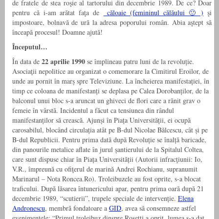
de fratele de stea roşie al tartorului din decembrie 1989. De ce? Doar
pentru că i-am arătat faţa de
căloaie (femininul călăului 🙂 )
şi
impostoare, bolnavă de ură la adresa poporului român. Abia aştept să
înceapă procesul! Doamne ajută!
Începutul…
22 aprilie 1990
În data de
se împlineau patru luni de la revoluție.
Asociaţii nepolitice au organizat o comemorare la Cimitirul Eroilor, de
unde au pornit în marș spre Televiziune. La încheierea manifestației, în
timp ce coloana de manifestanți se deplasa pe Calea Dorobanților, de la
balconul unui bloc s-a aruncat un ghiveci de flori care a rănit grav o
femeie în vârstă. Incidentul a făcut ca tensiunea din rândul
manifestanților să crească. Ajunși în Piața Universității, ei ocupă
carosabilul, blocând circulația atât pe B-dul Nicolae Bălcescu, cât și pe
B-dul Republicii. Pentru prima dată după Revoluție se înalță baricade,
din panourile metalice aflate în jurul șantierului de la Spitalul Coltea,
care sunt dispuse chiar în Piața Universității (Autorii infracţiunii: Io,
V.R., împreună cu ofiţerul de marină Andrei Rochianu, supranumit
Marinarul – Nota Roncea.Ro). Troleibuzele au fost oprite, s-a blocat
traficului. După lăsarea întunericului apar, pentru prima oară după 21
decembrie 1989, “scutierii”, trupele speciale de intervenție.
Elena
Andronescu
, membră fondatoare a
GID
, avea să consemneze astfel
evenimentele: “Primul troleibuz dinspre Rosetti a oprit, lumea s-a dat