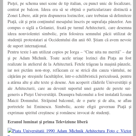
Pieței, pe schema unei scene de tip italian, cu punct unic de focalizare,
centrat pe balcon. Ideea era să se obțină o particularizare distinctă a
Zonei Libere, atât prin dispunerea lozincilor, care trebuiau să delimiteze
Piață, cât și prin conținutul mesajului înscris pe suprafața pânzelor. Am
compus o siglă a Golaniei, fixată pe turnul Arhitecturii, care desemna
ideea nonviolentei simbolic, prin folosirea semnului păcii utilizat de
studenții protestatari ai Occidentului din anii 60. Știam că avem nevoie
de suport internațional.
Pentru texte l-am utilizat copios pe Iorga – “Cine uita nu merită” – dar
și pe Adam Michnik. Toate acele uriașe lozinci din Piața au fost
realizate în atelierul de la Arhitectură. Fetele trăgeau la mașină pânzele,
iar noi pictăm non-stop, refăceam ce se strică din cauza vântului, ne
cățărăm pe streșinile facultăților, într-o echilibristică periculoasă, pentru
a atârna alte și alte texte și desene. Am acoperit clădirile Universității și
ale Arhitecturii, care au devenit suportul unei gazete de perete sui-
generis a Pieței Universității. Deasupra balconului a fost instalată Icoana
Maicii Domnului. Străjuind balconul, de o parte și de alta, se aflau
portretele lui Eminescu. Simbolic, aceste efigii guvernau Piață și
exprimau spiritul creștinesc și românesc invocat de studenți.
Ecranul luminat
şi prima Televiziune liberă