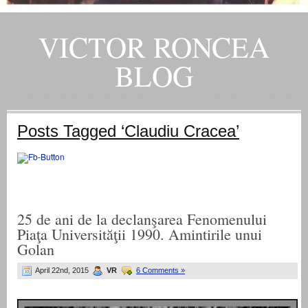
VICTOR RONCEA
BLOG
„ADEVARUL RAMANE, ORICARE AR FI SOARTA SLUJITORILOR SAI" – GH. I. B.
Posts Tagged ‘Claudiu Cracea’
25 de ani de la declanşarea Fenomenului
Piaţa Universităţii 1990. Amintirile unui
Golan
April 22nd, 2015
VR
6 Comments »