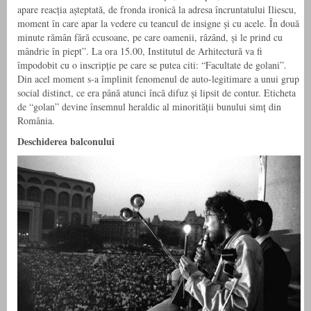
apare reacția așteptată, de fronda ironică la adresa încruntatului Iliescu,
moment în care apar la vedere cu teancul de insigne și cu acele. În două
minute rămân fără ecusoane, pe care oamenii, râzând, și le prind cu
mândrie în piept”. La ora 15.00, Institutul de Arhitectură va fi
împodobit cu o inscripție pe care se putea citi: “Facultate de golani”.
Din acel moment s-a împlinit fenomenul de auto-legitimare a unui grup
social distinct, ce era până atunci încă difuz și lipsit de contur. Eticheta
de “golan” devine însemnul heraldic al minorității bunului simț din
România.
Deschiderea balconului