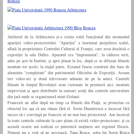
Atelierul de la Arhitectura și-a extins rolul funcțional din momentul
apariției video-proiectorului. “Apariția” a însemnat șterpelirea sculei,
aflată în proprietatea Centrului Cultural al Franței, care avea deschisă o
expoziție la sala Dalles. Aparatul era “împrumutat”, la căderea serii,
adus pe șest în Institut, și apoi plasat la loc, după ce se difuzau filmele
montate tot acolo, la etajul patru. Ecranul fusese construit din bare de
aluminiu “completate” din patrimoniul Oficiului de Expoziții. Aveam
trei video-uri și două televizoare adunate de pe la amici. Casetele
filmate în timpul Revoluției erau vizionate în premieră aici, montate
improvizat și apoi distribuite la emisari sosiți din centrele universitare
din țară unde se organizaseră mini-Golanii.
Francezii au aflat după un timp ca filmele din Piață, se proiectau cu
obiectul lor așa că am rămas fără el. Sorin Dumitrescu a încercat fără
succes să-i convingă pe francezi să ne mai lase proiectorul. Am încercat
la toate centrele culturale la care știam că există video-proiectoare, și cu
această ocazie am realizat ce puternică susținere are regimul Iliescu.
Nimeni nu a vrut să ne servească. Tana Roșca, soția lui Sorin Roșca