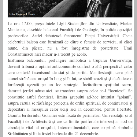
La ora 17.00, președintele Ligii Studenților din Universitate, Marian
Munteanu, deschide balconul Facultății de Geologie, în pofida opoziției
profesorilor. Astfel debutează fenomenul Pieței Universității. Cheia
celebrului balcon este furnizată de către o femeie de serviciu, al cărei
nume, din păcate, nu a fost înregistrat de posteritate. Umil
Constantinescu nici măcar n-a trecut pe acolo.
Înălțimea balconului, prelungire simbolică a trupului Universității,
devenit tribună a opiniei anticomuniste conferă o altă perspectivă celor
care contestă fesenismul de stat și de partid. Manifestanții, care până
atunci străbăteau orașul în lung și în lat, se stabilizează și-și alcătuiesc o
fortăreață așezată pe un loc strategic. Încărcătura spațiului sacru,
datorată jertfei aduse aici, se transfera asupra celor ce-l “locuiesc”. Se
constituie astfel frontieră, limita grupului ad-hoc intitulat “golani”,
asupra căruia se răsfrânge proiecția de ordin spiritual, de continuatori și
depozitari ai mesajului celor uciși aici în decembrie, pentru libertate.
Granița teritoriului Golaniei este fixată de perimetrul Universității și al
Facultății de Arhitectură și are ca limite periferiale intersecția, nod de
circulație vital al orașului, Intercontinentalul, care exprimă simbolic
Străinătatea și linia fostei baricade din 21 decembrie.