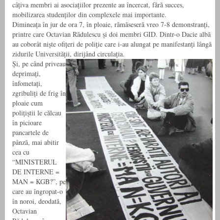
câțiva membri ai asociațiilor prezente au încercat, fără succes,
mobilizarea studenților din complexele mai importante.
Dimineața în jur de ora 7, în ploaie, rămăseseră vreo 7-8 demonstranți,
printre care Octavian Rădulescu și doi membri GID. Dintr-o Dacie albă
au coborât niște ofițeri de poliție care i-au alungat pe manifestanți lângă
zidurile Universității, dirijând circulația.
Și, pe când priveau
deprimați,
înfometați,
zgribuliți de frig în
ploaie cum
polițiștii le călcau
în picioare
pancartele de
pânză, mai abitir
cea cu
“MINISTERUL
DE INTERNE =
MAN = KGB?”, pe
care au îngropat-o
în noroi, deodată,
Octavian