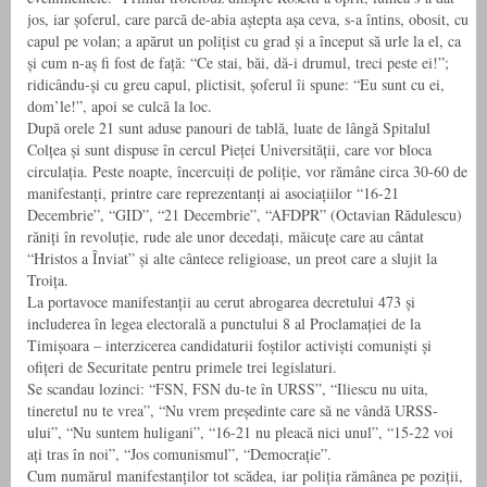
jos, iar șoferul, care parcă de-abia aștepta așa ceva, s-a întins, obosit, cu
capul pe volan; a apărut un polițist cu grad și a început să urle la el, ca
și cum n-aș fi fost de față: “Ce stai, băi, dă-i drumul, treci peste ei!”;
ridicându-și cu greu capul, plictisit, șoferul îi spune: “Eu sunt cu ei,
dom’le!”, apoi se culcă la loc.
După orele 21 sunt aduse panouri de tablă, luate de lângă Spitalul
Colțea și sunt dispuse în cercul Pieței Universității, care vor bloca
circulația. Peste noapte, încercuiți de poliție, vor rămâne circa 30-60 de
manifestanți, printre care reprezentanți ai asociațiilor “16-21
Decembrie”, “GID”, “21 Decembrie”, “AFDPR” (Octavian Rădulescu)
răniți în revoluție, rude ale unor decedați, măicuțe care au cântat
“Hristos a Înviat” și alte cântece religioase, un preot care a slujit la
Troița.
La portavoce manifestanții au cerut abrogarea decretului 473 și
includerea în legea electorală a punctului 8 al Proclamației de la
Timișoara – interzicerea candidaturii foștilor activiști comuniști și
ofițeri de Securitate pentru primele trei legislaturi.
Se scandau lozinci: “FSN, FSN du-te în URSS”, “Iliescu nu uita,
tineretul nu te vrea”, “Nu vrem președinte care să ne vândă URSS-
ului”, “Nu suntem huligani”, “16-21 nu pleacă nici unul”, “15-22 voi
ați tras în noi”, “Jos comunismul”, “Democrație”.
Cum numărul manifestanților tot scădea, iar poliția rămânea pe poziții,