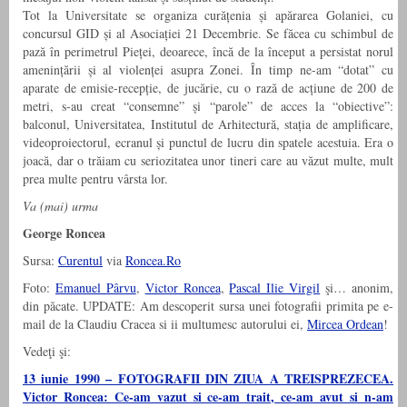
Tot la Universitate se organiza curățenia și apărarea Golaniei, cu
concursul GID și al Asociației 21 Decembrie. Se făcea cu schimbul de
pază în perimetrul Pieței, deoarece, încă de la început a persistat norul
amenințării și al violenței asupra Zonei. În timp ne-am “dotat” cu
aparate de emisie-recepție, de jucărie, cu o rază de acțiune de 200 de
metri, s-au creat “consemne” și “parole” de acces la “obiective”:
balconul, Universitatea, Institutul de Arhitectură, stația de amplificare,
videoproiectorul, ecranul și punctul de lucru din spatele acestuia. Era o
joacă, dar o trăiam cu seriozitatea unor tineri care au văzut multe, mult
prea multe pentru vârsta lor.
Va (mai) urma
George Roncea
Sursa:
Curentul
via
Roncea.Ro
Foto:
Emanuel Pârvu
,
Victor Roncea
,
Pascal Ilie Virgil
şi… anonim,
din păcate. UPDATE: Am descoperit sursa unei fotografii primita pe e-
mail de la Claudiu Cracea si ii multumesc autorului ei,
Mircea Ordean
!
Vedeţi şi:
13 iunie 1990 – FOTOGRAFII DIN ZIUA A TREISPREZECEA.
Victor Roncea: Ce-am vazut si ce-am trait, ce-am avut si n-am