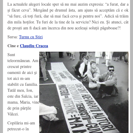
La actualele alegeri locale sper să nu mai auzim expresia: “a furat, dar a
și făcut ceva”. Mergând pe drumul ăsta, am ajuns să acceptăm că e ok
“să fure, că toți fură, dar să mai facă ceva și pentru noi”. Adică să trăim
din mila hoților. Tu furi de la tine de la serviciu? Nici eu. Și atunci, cât
de proști am fi dacă am încerca din nou aceleași soluții păguboase?!
Sursa:
Turnu cu Stiri
Cine e
Claudiu Cracea
Sunt
teleormănean. Am
crescut printre
oamenii de aici şi
tot aici m-am
stabilit cu familia.
Tatăl meu, Ion,
este din Salcia, iar
mama, Maria, vine
de prin părţile
Vâlcei.
Copilăria mi-am
petrecut-o în