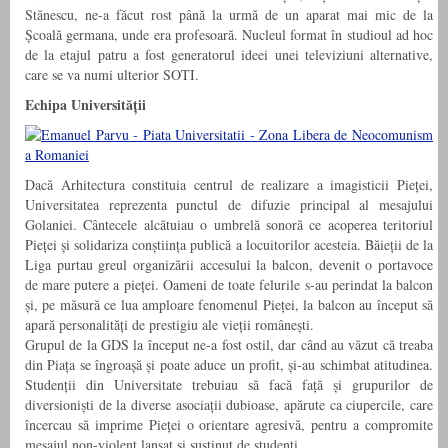
Stănescu, ne-a făcut rost până la urmă de un aparat mai mic de la
Școală germana, unde era profesoară. Nucleul format în studioul ad hoc
de la etajul patru a fost generatorul ideei unei televiziuni alternative,
care se va numi ulterior SOTI.
Echipa Universității
Dacă Arhitectura constituia centrul de realizare a imagisticii Pieței,
Universitatea reprezenta punctul de difuzie principal al mesajului
Golaniei. Cântecele alcătuiau o umbrelă sonoră ce acoperea teritoriul
Pieței și solidariza conștiința publică a locuitorilor acesteia. Băieții de la
Liga purtau greul organizării accesului la balcon, devenit o portavoce
de mare putere a pieței. Oameni de toate felurile s-au perindat la balcon
și, pe măsură ce lua amploare fenomenul Pieței, la balcon au început să
apară personalități de prestigiu ale vieții românești.
Grupul de la GDS la început ne-a fost ostil, dar când au văzut că treaba
din Piața se îngroașă și poate aduce un profit, și-au schimbat atitudinea.
Studenții din Universitate trebuiau să facă față și grupurilor de
diversioniști de la diverse asociații dubioase, apărute ca ciupercile, care
încercau să imprime Pieței o orientare agresivă, pentru a compromite
mesajul non-violent lansat și susținut de studenți.