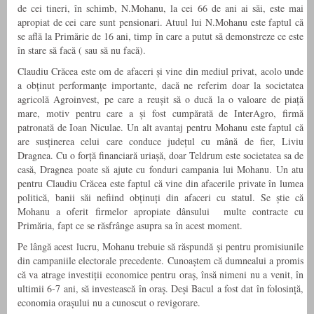
de cei tineri, în schimb, N.Mohanu, la cei 66 de ani ai săi, este mai
apropiat de cei care sunt pensionari. Atuul lui N.Mohanu este faptul că
se află la Primărie de 16 ani, timp în care a putut să demonstreze ce este
în stare să facă ( sau să nu facă).
Claudiu Crăcea este om de afaceri și vine din mediul privat, acolo unde
a obținut performanțe importante, dacă ne referim doar la societatea
agricolă Agroinvest, pe care a reușit să o ducă la o valoare de piață
mare, motiv pentru care a și fost cumpărată de InterAgro, firmă
patronată de Ioan Niculae. Un alt avantaj pentru Mohanu este faptul că
are susținerea celui care conduce județul cu mână de fier, Liviu
Dragnea. Cu o forță financiară uriașă, doar Teldrum este societatea sa de
casă, Dragnea poate să ajute cu fonduri campania lui Mohanu. Un atu
pentru Claudiu Crăcea este faptul că vine din afacerile private în lumea
politică, banii săi nefiind obținuți din afaceri cu statul. Se știe că
Mohanu a oferit firmelor apropiate dânsului multe contracte cu
Primăria, fapt ce se răsfrânge asupra sa în acest moment.
Pe lângă acest lucru, Mohanu trebuie să răspundă și pentru promisiunile
din campaniile electorale precedente. Cunoaștem că dumnealui a promis
că va atrage investiții economice pentru oraș, însă nimeni nu a venit, în
ultimii 6-7 ani, să investească în oraș. Deși Bacul a fost dat în folosință,
economia orașului nu a cunoscut o revigorare.