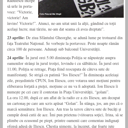
Rădulescu începe
să urle în porta-
voce: “Victorie,
victorie! Am
învins! Victorie!”. Atunci, ne-am uitat unii la alții, gândind cu toții
același lucru; mai târziu, ne-am dat seama că avea dreptate”.
23 aprilie:
De ziua Sfântului Gheorghe, se adună lume pe trotuarul din
fața Teatrului Național. Se vorbește la portavoce. Peste noapte rămân
circa 100 de persoane. Adunați sub balconul Universității.
24 aprilie
: În jurul orei 5.00 dimineața Poliția se năpustește asupra
oamenilor strânși în jurul troiței, lovindu-i cu sălbăticie. În jurul orei
11.00, Poliția se retrage, Piața fiind reocupata de câteva sute de
manifestanți. Se strigă cu patimă “Jos Iliescu!” În dimineața aceleiași
zile, președintele CPUN, Ion Iliescu, cere votarea unei moțiuni pentru
eliberarea forțată a pieței, moțiune ce nu va fi adoptată. Ion Iliescu îi
numește pe cei care îl contestau în Piața Universității, “golani”.
La ora 12.00, după ce am aflat de la radio ce a zis Iliescu, am decupat
un cartonaș pe care am scris apăsat “Golan”. În stânga, jos, am pus că o
marcă semnătura: Ion Iliescu. Am tras la xerox câteva sute de bucăți și
cumpăr două cutii de ace. Îmi pun prietena (viitoarea soţie), Irina, să se
plimbe cu ecusonul pe piept, printre oamenii care comentau indignați
ofensă adusă de Iliescu. Chestia uimește, la început, dar foarte iute