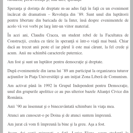
Speranţa şi dorinţa de dreptate m-au adus faţă în faţă cu un eveniment
încărcat de dramatism – Revoluţia din ’89. Sunt unul din luptătorii
pentru libertate din baricada de la Inter, însă despre evenimentele de
acolo vă voi vorbi pe larg într-un viitor material.
În acei ani, Claudiu Cracea, un student rebel de la Facultatea de
Construcţii, credea cu tărie în speranţă si într-o viaţă mai bună. Chiar
dacă au trecut anii peste el iar părul îi este mai cărunt, la fel crede şi
acum. Anii nu schimbă caracterele puternice.
Am fost şi sunt un luptător pentru democraţie şi dreptate.
După evenimentele din iarna lui ’89 am participat la organizarea tuturor
acţiunilor în Piaţa Universităţii şi am iniţiat Zona Liberă de Comunism.
Am activat până în 1992 în Grupul Independent pentru Democraţie,
unul din grupurile apolitice ce au pus ulterior bazele Alianţei Civice din
România.
Anii ’90 au însemnat şi o binecuvântată schimbare în viaţa mea.
Atunci am cunoscut-o pe Doina şi de atunci suntem împreună.
Am jurat că vom fi împreună la bine şi la greu. Aşa a fost.
Avem doi copii minunaţi, o fată, Larisa Elena, acum studentă la