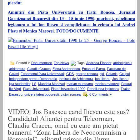
pierdut
Amintiri din Piata Universitatii cu fratii Roncea. Jurnalul
Garnizoanei Bucuresti din 13 – 15 iunie 1990, martorii, rebeliunea
legionara a lui Ion Iliescu si complicitatea la crima a lui Andrei
Plesu si Monica Macovei. FOTO/DOCUMENTE
Posted in
Documentare
,
Top News
Tags:
Andreea Flondor
,
andrei plesu
,
arhitectura
,
Claudiu Cracea
,
Elena Andronescu
,
Emanuel Parvu
,
Facultate de
Golani
,
Fenomenul Piata Universitatii
,
GDS
,
george roncea
,
gid
,
Golania
,
Grupul
Independent pentru Democratie
,
Institutul de Arhitectura
,
Ion Iliescu
,
Jos Iliescu
,
liga studentilor
,
LS
,
Mandela Macovei
,
marian munteanu
,
monica macovei
,
Pascal
Ilie Virgil
,
Piata Universitatii
,
Piata Universitatii 1990
,
Rebeliunea legionara
,
Traian
Basescu
,
universitatea bucuresti
,
victor roncea
6 Comments »
VIDEO: Jos Basescu cand Iliescu este sus?
Candidatul Aliantei pentru Teleorman,
Claudiu Cracea, omul cu care am pictat
bannerul “Zona Libera de Neocomunism a
Romaniei”, viitorul primar din Turnu