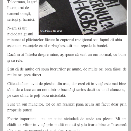
Teleorman, la ţară,
înconjurat de
oameni oneşti,
serioşi şi harnici.
N-am să uit
niciodată gustul
minunat al plăcintelor făcute în cuptorul tradiţional sau faptul că abia
aşteptam vacanţele ca să o zbughesc cât mai repede la bunici.
Dacă m-ai întreba despre mine, aş spune că sunt un om normal, cu bune
şi cu rele.
Ştiu că de multe ori spun lucrurilor pe nume, de multe ori prea tăios, de
multe ori prea direct.
Câteodată am avut de pierdut din asta, dar cred că în viaţă este mai bine
să ai de-a face cu un om dintr-o bucată şi serios decât cu unul alunecos,
pe care să nu te poţi baza niciodată.
Sunt un om muncitor, tot ce am realizat până acum am făcut doar prin
propriile puteri.
Foarte important – nu am uitat niciodată de unde am plecat. Mi-am
clădit un viitor în viaţă prin multă muncă şi ştiu foarte bine ce înseamnă
răbdarea, perseverenţa şi, mai ales, speranţa.