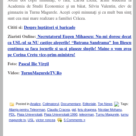
Academia de Studii Economice şi un băiat, Silviu Valentin, elev de
gimnaziu in Turnu Magurele. Aceşti copii minunaţi şi cu mult bun simţ
sunt cea mai mare realizare a familiei Crăcea.
Cititi si:
Despre luptători şi baricade
Ziaristi Online:
Necrutatorul Eugen Mihaescu: Nu-mi doresc decat
ca USL-ul sa NU castige alegerile! “Batrana Sandrama” Ion Iliescu
continua sa faca jocurile si sa-si plaseze slugile! Maine o vom avea
pe Corina Cretu vice-prim-ministru!
Foto:
Pascal Ilie Virgil
Video:
TurnuMagureleTV.Ro
Posted in
Analize
,
Colimatorul
,
Documentare
,
Editoriale
,
Top News
Tags:
Alianța pentru Teleorman
,
Claudiu Cracea
,
gid
,
liviu dragnea
,
Nicolae Mohanu
,
PDL
,
Piata Universitatii
,
Piata Universitatii 1990
,
teleorman
,
Turnu Magurele
,
turnu
magurele tv
,
USL
,
victor roncea
5 Comments »