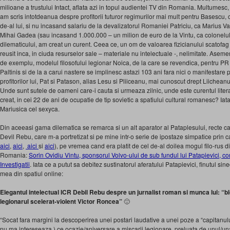
milioane a trustului Intact, aflata azi in topul audientei TV din Romania. Multumesc,
am scris intotdeanua despre profitorii tuturor regimurilor mai mult pentru Basescu, c
de-al lui, si nu incasand salariu de la devalizatorul Romaniei Patriciu, ca Marius V
Mihai Gadea (sau incasand 1.000.000 – un milion de euro de la Vintu, ca colonelu
dilematicului, am creat un curent. Ceea ce, un om de valoarea fizicianului scatof
reusit inca, in ciuda resurselor sale – materiale nu intelectuale -, nelimitate. Asem
de exemplu, modelul filosofului legionar Noica, de la care se revendica, pentru PR s
Paltinis si de la a carui nastere se implinesc astazi 103 ani fara nici o manifestare
profitorilor lui, Pat si Patason, alias Lesu si Pliiceanu, mai cunoscut drept Liichea
Unde sunt sutele de oameni care-i cauta si urmeaza zilnic, unde este curentul literar,
creat, in cei 22 de ani de ocupatie de tip sovietic a spatiului cultural romanesc? Iat
Mariusica cel sexyca.
Din aceeasi gama dilematica se remarca si un alt aparator al Pataplesului, recte car
Devil Rebu, care m-a portretizat si pe mine intr-o serie de ipostaze simpatice prin ca
aici
,
aici
,
aici
si
aici
), pe vremea cand era platit de cel de-al doilea mogul filo-rus d
Romania:
Sorin Ovidiu Vintu, sponsorul Volvo-ului de sub fundul lui Patapievici, c
Investigatii
. Iata ce a putut sa debitez sustinatorul aferatului Patapievici, finutul si
mea din spatiul online:
Elegantul intelectual ICR Debil Rebu despre un jurnalist roman si munca lui: “b
legionarul scelerat-violent Victor Roncea”
🙂
“Socat fara margini la descoperirea unei postari laudative a unei poze a “capitanulu
nu ma intereseaza ) ce ocazie/aniversare a miscarii legionare, preluata de unul/una di