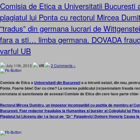
Comisia de Etica a Universitatii Bucuresti 
plagiatul lui Ponta cu rectorul Mircea Dumi
“tradus” din germana lucrari de Wittgenste
fara a sti… limba germana. DOVADA fraud
varful UB
July 11th, 2012
VR
2 Comments »
Comisia de Etica a
Universitatii din Bucuresti
s-a intrunit astazi, din nou, pentru
Ponta. Foarte bine! Dar cu cine?
La cererea publicului (re)semnalam frauda rect
cercetata si sanctionata de aceeasi Comisie de Etica din care face parte chiar e
Rectorul Mircea Dumitru, un impostor incompatibil cu pozitia de membru al Comis
Bucuresti. Fost redactor fraudulos la Humanitas si bursier al Colegiului lui Ples
Plagiatul lui Liiceanu dar l-a facut pe “Dr” Patapievici Dottore Honoris Causa l