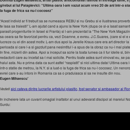
Domnul Eugen Mihaescu, artist plastic anticomunist faimos in intreaga lume, il
g/rebut al lui Patapievici: “Ultima oara l-am vazut acum vreo 20 de ani intr-o stat
la fuga de frica sa nu-l cocosez”
“Acest individ ar fi trebuit sa se numeasca REBU si nu Grebu si e ilustrarea proverb
te lasa sa traiesti!” L-am ajutat cand a ajuns la New York (dupa ce si-a lasat saman
parasit progeniturile in Israel si Franta) si l-am prezentat la “The New York Magazin
sa ceara sa fie favorizat pentru ca, vezi Doamne, e evreu. J.C.Suares, (care si el e
lucreze cu el din acest motiv. L-am dus apoi la Jerelle Kraus care era art director 
perioada si care l-a si gazduit pana nesimtitul i-a spus de la obraz ca nu-i mai plate
In fine, mizerii din astea. Apoi a inceput sa scrie la toata lumea ca ii fur ideile si, bin
redactorii care au incetat sa-l mai solicite. Pentru toate astea sunt vinovat eu, se 
halul asta. Nu e prima data ca sunt astfel “rasplatit” si nici ultima data! Ultima oar
intr-o statie de metrou, la N.Y. si a luat-o la fuga de frica sa nu-l cocosez. Un nenoro
evrei care s-au intors in Romania ca sa o praduiasca si sa ne insulte din nou.
Eugen Mihaescu
”
Vedeti
aici cateva dintre lucrarile artistului plasitic, fost senator si ambasador a
In incheiere iata un cuvant omagial inaltator al unui adevarat discipol al marelui
Surdu: