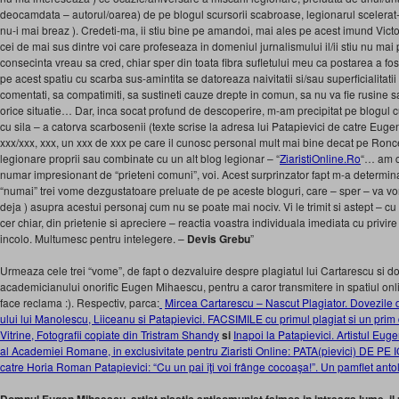
deocamdata – autorul/oarea) de pe blogul scursorii scabroase, legionarul scelerat-
nu-i mai breaz ). Credeti-ma, ii stiu bine pe amandoi, mai ales pe acest imund Victor 
cei de mai sus dintre voi care profeseaza in domeniul jurnalismului il/ii stiu nu mai 
consecinta vreau sa cred, chiar sper din toata fibra sufletului meu ca postarea a fost
pe acest spatiu cu scarba sus-amintita se datoreaza naivitatii si/sau superficialitatii
comentati, sa compatimiti, sa sustineti cauze drepte in comun, sa nu va fie rusine sau
orice situatie… Dar, inca socat profund de descoperire, m-am precipitat pe blogul cu 
cu sila – a catorva scarbosenii (texte scrise la adresa lui Patapievici de catre Euge
xxx/xxx, xxx, un xxx de xxx pe care il cunosc personal mult mai bine decat pe Ronce
legionare proprii sau combinate cu un alt blog legionar – “
ZiaristiOnline.Ro
“… am c
numar impresionant de “prieteni comuni”, voi. Acest surprinzator fapt m-a determina
“numai” trei vome dezgustatoare preluate de pe aceste bloguri, care – sper – va vo
deja ) asupra acestui personaj cum nu se poate mai nociv. Vi le trimit si astept – cu
cer chiar, din prietenie si apreciere – reactia voastra individuala imediata cu privire
incolo. Multumesc pentru intelegere. –
Devis Grebu
”
Urmeaza cele trei “vome”, de fapt o dezvaluire despre plagiatul lui Cartarescu si d
academicianului onorific Eugen Mihaescu, pentru a caror transmitere in spatiul onl
face reclama :). Respectiv, parca:
Mircea Cartarescu – Nascut Plagiator. Dovezile 
ului lui Manolescu, Liiceanu si Patapievici. FACSIMILE cu primul plagiat si un pri
Vitrine, Fotografii copiate din Tristram Shandy
si
Inapoi la Patapievici. Artistul E
al Academiei Romane, in exclusivitate pentru Ziaristi Online: PATA(pievici) DE PE 
catre Horia Roman Patapievici: “Cu un pai îţi voi frânge cocoaşa!”. Un pamflet 