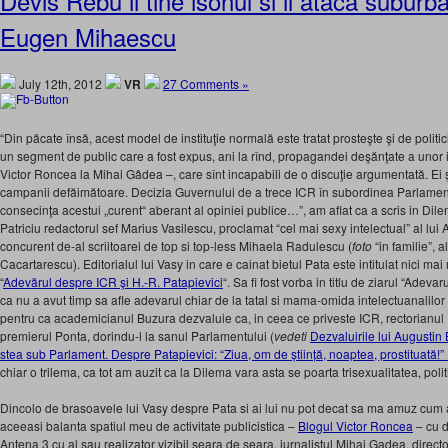
Devis Rebu ii tine isonul si il ataca suburba
Eugen Mihaescu
July 12th, 2012
VR
27 Comments »
“Din păcate însă, acest model de instituţie normală este tratat prosteşte şi de politici
un segment de public care a fost expus, ani la rînd, propagandei deşănţate a unor 
Victor Roncea la Mihai Gâdea –, care sînt incapabili de o discuţie argumentată. Ei ş
campanii defăimătoare. Decizia Guvernului de a trece ICR în subordinea Parlament
consecinţa acestui „curent“ aberant al opiniei publice…”, am aflat ca a scris in Dil
Patriciu redactorul sef Marius Vasilescu, proclamat “cel mai sexy intelectual” al lui 
concurent de-al scriitoarei de top si top-less Mihaela Radulescu (
foto
“in familie”, a
Cacartarescu). Editorialul lui Vasy in care e cainat bietul Pata este intitulat nici mai
“
Adevărul despre ICR şi H.-R. Patapievici
“. Sa fi fost vorba in titlu de ziarul “Adevar
ca nu a avut timp sa afle adevarul chiar de la tatal si mama-omida intelectuanalilor 
pentru ca academicianul Buzura dezvaluie ca, in ceea ce priveste ICR, rectorianul
premierul Ponta, dorindu-l la sanul Parlamentului (
vedeti
Dezvaluirile lui Augustin
stea sub Parlament. Despre Patapievici: “Ziua, om de știință, noaptea, prostituată!”
chiar o trilema, ca tot am auzit ca la Dilema vara asta se poarta trisexualitatea, polit
Dincolo de brasoavele lui Vasy despre Pata si ai lui nu pot decat sa ma amuz cum a
aceeasi balanta spatiul meu de activitate publicistica –
Blogul Victor Roncea
– cu d
Antena 3 cu al sau realizator vizibil seara de seara, jurnalistul Mihai Gadea, direc