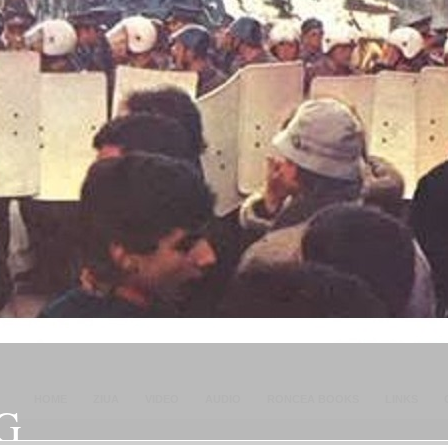
HOME
ZIUA
VIDEO
AUDIO
RONCEA BOOKS
LINKS
G