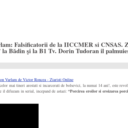
: Falsificatorii de la IICCMER si CNSAS. Ziari
la Bădin şi la B1 Tv. Dorin Tudoran il palmuiest
ul celor mai tineri arestati si incarcerati de bolsevici, la numai 14 ani!, este 
“Porcirea eroilor si eroizarea porci
e il difuzam in serial, incepand de astazi: