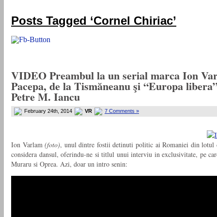
„ADEVARUL RAMANE, ORICARE AR FI SOARTA SLUJITORILOR SAI" – GH. I. B.
Posts Tagged ‘Cornel Chiriac’
VIDEO Preambul la un serial marca Ion Varlam
Pacepa, de la Tismăneanu şi “Europa libera” 
Petre M. Iancu
February 24th, 2014
VR
7 Comments »
Ion Varlam
(foto)
, unul dintre fostii detinuti politic ai Romaniei din lot
considera dansul, oferindu-ne si titlul unui interviu in exclusivitate, pe car
Muraru si Oprea. Azi, doar un intro senin: