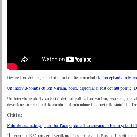
Despre Ion Varlam, puteti afla mai multe urmarind
aici un episod din Mem
Un interviu-bomba cu Ion Varlam, boier, diplomat si fost detinut politic: D
Un interviu exploziv cu fostul detinut politic Ion Varlam, secretar gener
devoaleaza o retea anti-Romania infiltrata adanc in structurile statului. 
Cititi si:
Miturile securiste şi ţuţării lui Pacepa, de la Tismăneanu la Bădin şi la B1
“În vara lui 1982 am cerut verificarea birourilor de la Europa Liberă, a a