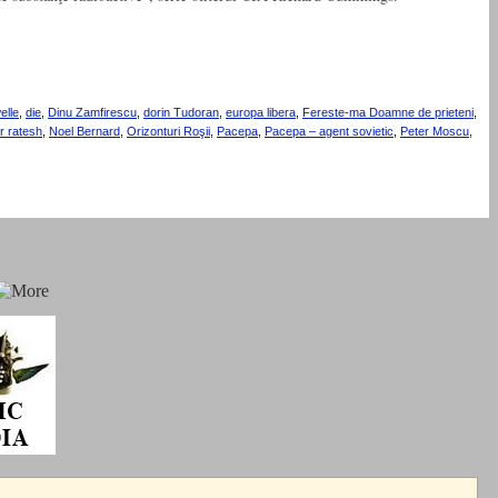
elle
,
die
,
Dinu Zamfirescu
,
dorin Tudoran
,
europa libera
,
Fereste-ma Doamne de prieteni
,
r ratesh
,
Noel Bernard
,
Orizonturi Roşii
,
Pacepa
,
Pacepa – agent sovietic
,
Peter Moscu
,