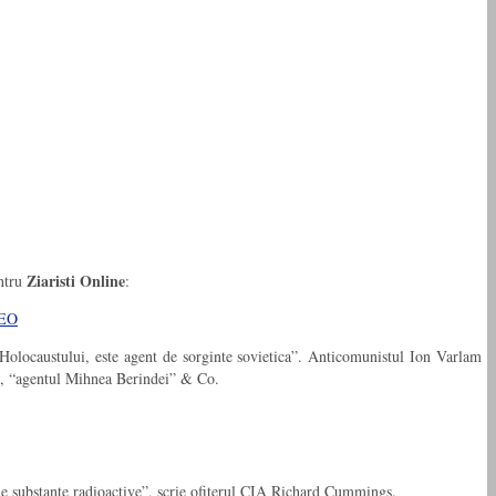
Ziaristi Online
entru
:
DEO
Holocaustului, este agent de sorginte sovietica”. Anticomunistul Ion Varlam
u”, “agentul Mihnea Berindei” & Co.
 de substanţe radioactive”, scrie ofiterul CIA Richard Cummings.