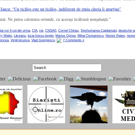
ncu: “Un ticălos este un ticălos, indiferent de etnia căreia îi aparține”
iat. Ne putea calomnia oriunde, cu aceeași ticăloasă nonșalanță.”
tai vor fi cei din urma
,
CIA
,
cie
,
CNSAS
,
Cornel Chiriac
,
Deshumarea Capitanului
,
deutsche w
ry Watts
,
Liiceanu
,
lucia hossu longin
,
Marius Oprea
,
Mihai Cismarescu
,
Nestor Rates
,
nesto
roncea
,
Virgil Ierunca
,
Vlad Georgescu
7 Comments »