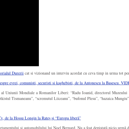
orialul Durerii
cat si vizionand un interviu acordat cu ceva timp in urma tot p
espre evrei, comunisti, securisti si kaghebisti, de la Antonescu la Basescu. VI
al al Uniunii Mondiale a Romanilor Liberi: “Radu Ioanid, directorul Muzeului 
“Trotkistul Tismaneanu”, “scremutul Liiceanu”, “bufonul Plesu”, “hazaica Mungi
 Tv, de la Hossu Longin la Rateş şi “Europa liberă”
partamentului şi automobilului lui Noel Bernard. Nu a fost depistată nicio urmă