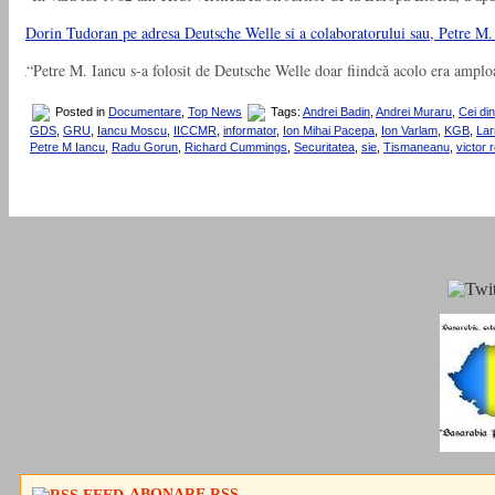
Dorin Tudoran pe adresa Deutsche Welle si a colaboratorului sau, Petre M. Ia
“Petre M. Iancu s-a folosit de Deutsche Welle doar fiindcă acolo era amploa
Posted in
Documentare
,
Top News
Tags:
Andrei Badin
,
Andrei Muraru
,
Cei din
GDS
,
GRU
,
Iancu Moscu
,
IICCMR
,
informator
,
Ion Mihai Pacepa
,
Ion Varlam
,
KGB
,
Lar
Petre M Iancu
,
Radu Gorun
,
Richard Cummings
,
Securitatea
,
sie
,
Tismaneanu
,
victor 
ABONARE RSS