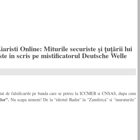
sti Online: Miturile securiste şi ţuţării lui
e in scris pe mistificatorul Deutsche Welle
revoltat de falsificarile pe banda care se petrec la ICCMER si CNSAS, dupa cum
lor”.
Nu scapa nimeni! De la “idiotul Badin” la “Zamfirica” si “muraturile”