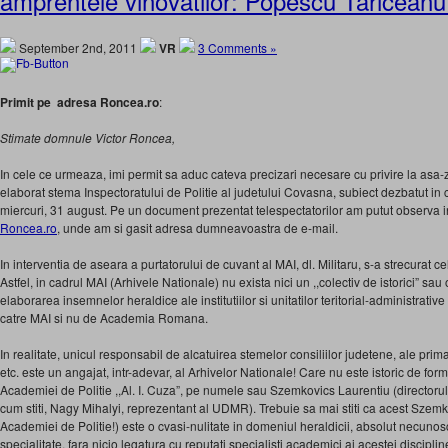
amprentele vinovatilor: Popescu Tariceanu 
September 2nd, 2011
VR
3 Comments »
Primit pe adresa Roncea.ro
:
Stimate domnule Victor Roncea,
In cele ce urmeaza, imi permit sa aduc cateva precizari necesare cu privire la asa-zisu
elaborat stema Inspectoratului de Politie al judetului Covasna, subiect dezbatut in c
miercuri, 31 august. Pe un document prezentat telespectatorilor am putut observa i
Roncea.ro
, unde am si gasit adresa dumneavoastra de e-mail.
In interventia de aseara a purtatorului de cuvant al MAI, dl. Militaru, s-a strecurat ce
Astfel, in cadrul MAI (Arhivele Nationale) nu exista nici un ,,colectiv de istorici” sau o
elaborarea insemnelor heraldice ale institutiilor si unitatilor teritorial-administrative 
catre MAI si nu de Academia Romana.
In realitate, unicul responsabil de alcatuirea stemelor consiliilor judetene, ale primar
etc. este un angajat, intr-adevar, al Arhivelor Nationale! Care nu este istoric de forma
Academiei de Politie ,,Al. I. Cuza”, pe numele sau Szemkovics Laurentiu (directorul a
cum stiti, Nagy Mihalyi, reprezentant al UDMR). Trebuie sa mai stiti ca acest Szemkov
Academiei de Politie!) este o cvasi-nulitate in domeniul heraldicii, absolut necunoscu
specialitate, fara nicio legatura cu reputati specialisti academici ai acestei discipline