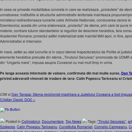
In ceea ce priveste modalitatea concreta in care se realizeaza ,,proiectele” de stema,
urmatoarea: institutiile si structurile administrativ-teritoriale inainteaza propuneri/
ministerul redirectioneaza lucrarile catre Arhivele Nationale, conducerea carora le 
Szemkovics; acesta din urma elaboreaza ,,proiectul” de stema, prin care isi pune in pr
materie, contrare tuturor standardelor si regulilor de descriere heraldica, fara consul
Academiei Romane; proiectul astfel materializat este inaintat MAI apoi, in fine, apro
Administratiei si Internelor.
In mare, astfel au stat lucrurile si in cazul stemei Inspectoratului de Politie al jud
elemente heraldice preluate din stema ,,Tinutului Secuiesc” promovata de UDMR si
din “Ungaria mare”, impusa asupra Covasnei cu mai mult timp in urma.
Pe langa aceasta informatie de valoare, confirmata din mai multe surse,
Dan T
privind adevaratii vinovati de tradare de tara: Calin Popescu Tariceanu si Cristia
Cititi si
Dan Tanasa: Stema revizionist-maghiara a Judetului Covasna a fost impus
Cristian David. DOC »
Posted in
Colimatorul
,
Documentare
,
Top News
Tags:
“Tinutul Secuiesc”
,
ar
Szekeres
,
Calin Popescu Tariceanu
,
Constitutia Romaniei
,
Corneliu Campeanu
,
C
Cristian David
,
dan tanasa
,
dobrincu
,
extremism maghiar
,
Gyorgy Ervin
,
Haromsze