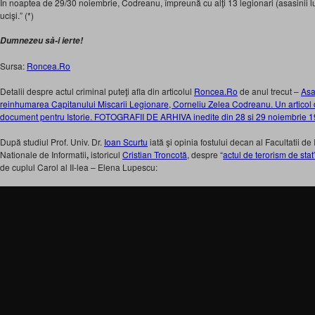
În noaptea de 29/30 noiembrie, Codreanu, împreună cu alţi 13 legionari (asa­sinii lui
ucişi.” (*)
Dumnezeu să-i ierte!
Sursa:
Roncea.Ro
Detalii despre actul criminal puteţi afla din articolul
Roncea.Ro
de anul trecut –
Asa
reinhumarea Capitanului Miscarii Legionare, Corneliu Zelea Codreanu. Un articol 
document pentru Istorie. FOTOGRAFII DE ARHIVA inedite din 28 si 29 noiembrie 
După studiul Prof. Univ. Dr.
Ioan Scurtu
iată şi opinia fostului decan al Facultatii d
Nationale de Informatii
,
istoricul
Cristian Troncotă,
despre “
actul de terorism de stat
de cuplul Carol al II-lea – Elena Lupescu: