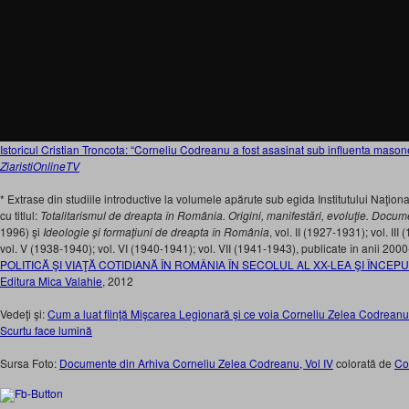
Istoricul Cristian Troncota: “Corneliu Codreanu a fost asasinat sub influenta mason
ZiaristiOnlineTV
* Extrase din studiile introductive la volumele apărute sub egida Institutului Naţiona
cu titlul:
Totalitarismul de dreapta în România. Origini, manifestări, evoluţie. Doc
1996) şi
Ideologie şi formaţiuni de dreapta în România
, vol. II (1927-1931); vol. II
vol. V (1938-1940); vol. VI (1940-1941); vol. VII (1941-1943), publicate în anii 200
POLITICĂ ŞI VIAŢĂ COTIDIANĂ ÎN ROMÂNIA ÎN SECOLUL AL XX-LEA ŞI ÎNCEP
Editura Mica Valahie
, 2012
Vedeţi şi:
Cum a luat fiinţă Mişcarea Legionară şi ce voia Corneliu Zelea Codreanu. 
Scurtu face lumină
Sursa Foto:
Documente din Arhiva Corneliu Zelea Codreanu, Vol IV
colorată de
Co