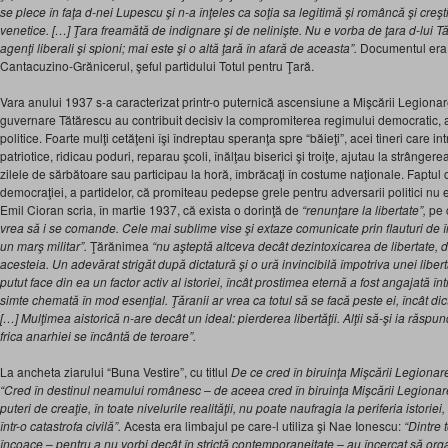
se plece în faţa d-nei Lupescu şi n-a înţeles ca soţia sa legitimă şi româncă şi creşt
venetice. […] Ţara freamătă de indignare şi de nelinişte. Nu e vorba de ţara d-lui T
agenţi liberali şi spioni; mai este şi o altă ţară în afară de aceasta”.
Documentul era
Cantacuzino-Grănicerul, şeful partidului Totul pentru Ţară.
Vara anului 1937 s-a caracterizat printr-o puternică ascensiune a Mişcării Legionare.
guvernare Tătărescu au contribuit decisiv la compromiterea regimului democratic, a
politice. Foarte mulţi cetăţeni îşi îndreptau speranţa spre “băieţi”, acei tineri care i
patriotice, ridicau poduri, reparau şcoli, înălţau biserici şi troiţe, ajutau la strângere
zilele de sărbătoare sau participau la horă, îmbrăcaţi în costume naţionale. Faptul c
democraţiei, a partidelor, că promiteau pedepse grele pentru adversarii politici nu e
Emil Cioran scria, în martie 1937, că exista o dorinţă de
“renunţare la libertate”,
pe 
vrea să i se comande. Cele mai sublime vise şi extaze comunicate prin flauturi de î
un marş militar”.
Ţărănimea
“nu aşteptă altceva decât dezintoxicarea de libertate, de t
acesteia. Un adevărat strigăt după dictatură şi o ură invincibilă împotriva unei libert
putut face din ea un factor activ al istoriei, încât prostimea eternă a fost angajată în
simte chemată în mod esenţial. Ţăranii ar vrea ca totul să se facă peste ei, încât dict
[…] Mulţimea aistorică n-are decât un ideal: pierderea libertăţii. Alţii să-şi ia răsp
frica anarhiei se încântă de teroare”.
La ancheta ziarului “Buna Vestire”, cu titlul
De ce cred în biruinţa Mişcării Legionar
“Cred în destinul neamului românesc
–
de aceea cred în biruinţa Mişcării Legiona
puteri de creaţie, în toate nivelurile realităţii, nu poate naufragia la periferia istorie
într-o catastrofa civilă”.
Acesta era limbajul pe care-l utiliza şi Nae Ionescu:
“Dintre 
încoace
–
pentru a nu vorbi decât în strictă contemporaneitate – au încercat să org