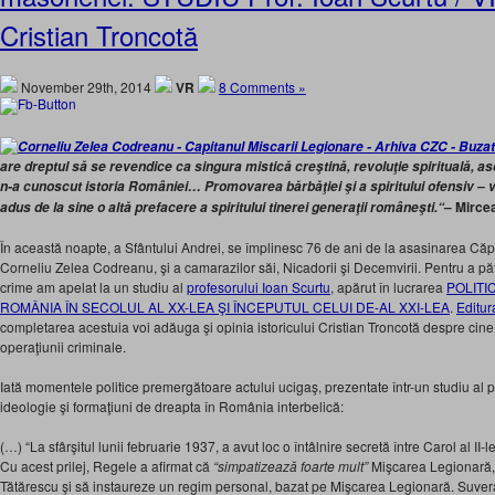
Cristian Troncotă
November 29th, 2014
VR
8 Comments »
are dreptul să se revendice ca singura mistică creştină, revoluţie spirituală, a
n-a cunoscut istoria României… Promovarea bărbăţiei şi a spiritului ofensiv – v
– Mirce
adus de la sine o altă prefacere a spiritului tinerei generaţii româneşti.“
În această noapte, a Sfântului Andrei, se împlinesc 76 de ani de la asasinarea Căp
Corneliu Zelea Codreanu, şi a camarazilor săi, Nicadorii şi Decemvirii. Pentru a p
crime am apelat la un studiu al
profesorului Ioan Scurtu
, apărut în lucrarea
POLITIC
ROMÂNIA ÎN SECOLUL AL XX-LEA ŞI ÎNCEPUTUL CELUI DE-AL XXI-LEA
.
Editur
completarea acestuia voi adăuga şi opinia istoricului Cristian Troncotă despre cine 
operaţiunii criminale.
Iată momentele politice premergătoare actului ucigaş, prezentate într-un studiu al 
ideologie şi formaţiuni de dreapta în România interbelică:
(…) “La sfârşitul lunii februarie 1937, a avut loc o întâlnire secretă între Carol al I
Cu acest prilej, Regele a afirmat că
“simpatizează foarte mult”
Mişcarea Legionară, 
Tătărescu şi să instaureze un regim personal, bazat pe Mişcarea Legionară. Suveran