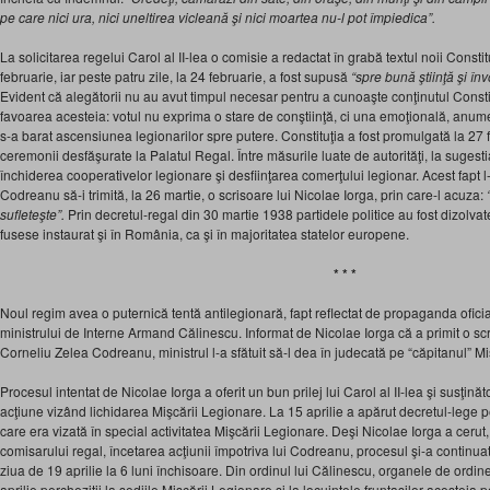
pe care nici ura, nici uneltirea vicleană şi nici moartea nu-l pot împiedica”.
La solicitarea regelui Carol al II-lea o comisie a redactat în grabă textul noii Constitu
februarie, iar peste patru zile, la 24 februarie, a fost supusă
“spre bună ştiinţă şi în
Evident că alegătorii nu au avut timpul necesar pentru a cunoaşte conţinutul Constit
favoarea acesteia: votul nu exprima o stare de conştiinţă, ci una emoţională, anume
s-a barat ascensiunea legionarilor spre putere. Constituţia a fost promulgată la 27 f
ceremonii desfăşurate la Palatul Regal. Între măsurile luate de autorităţi, la sugestia
închiderea cooperativelor legionare şi desfiinţarea comerţului legionar. Acest fapt 
Codreanu să-i trimită, la 26 martie, o scrisoare lui Nicolae Iorga, prin care-l acuza:
sufleteşte”.
Prin decretul-regal din 30 martie 1938 partidele politice au fost dizolva
fusese instaurat şi în România, ca şi în majoritatea statelor europene.
* * *
Noul regim avea o puternică tentă antilegionară, fapt reflectat de propaganda ofici
ministrului de Interne Armand Călinescu. Informat de Nicolae Iorga că a primit o scr
Corneliu Zelea Codreanu, ministrul l-a sfătuit să-l dea în judecată pe “căpitanul” M
Procesul intentat de Nicolae Iorga a oferit un bun prilej lui Carol al II-lea şi susţin
acţiune vizând lichidarea Mişcării Legiona­re. La 15 aprilie a apărut decretul-lege pe
care era vizată în special activitatea Mişcării Legionare. Deşi Nicolae Iorga a cerut,
comisarului regal, încetarea acţiunii împotriva lui Codreanu, pro­cesul şi-a continua
ziua de 19 aprilie la 6 luni închisoare. Din ordinul lui Călinescu, organele de ordi
aprilie percheziţii la sediile Mişcării Legionare şi la locuinţele fruntaşilor acesteia