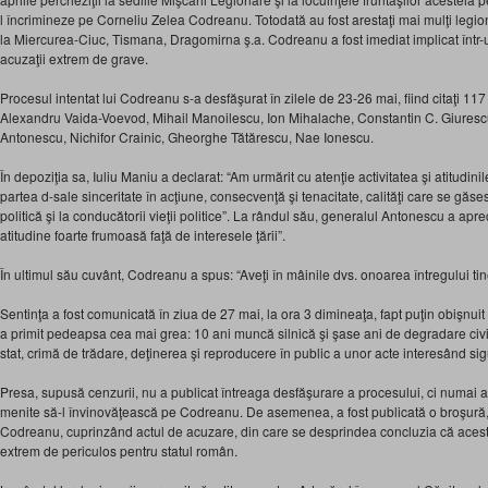
l încrimineze pe Corneliu Zelea Codreanu. Totodată au fost arestaţi mai mulţi legiona
la Miercurea-Ciuc, Tismana, Dragomirna ş.a. Codreanu a fost imediat implicat într-
acuzaţii extrem de grave.
Procesul intentat lui Codreanu s-a desfăşurat în zilele de 23-26 mai, fiind citaţi 117 
Alexandru Vaida-Voevod, Mihail Manoilescu, Ion Mihalache, Constantin C. Giuresc
Antonescu, Nichifor Crainic, Gheorghe Tătărescu, Nae Ionescu.
În depoziţia sa, Iuliu Maniu a declarat: “Am urmărit cu atenţie activitatea şi atitudini
partea d-sale sinceritate în acţiune, consecvenţă şi tenacitate, calităţi care se găses
politică şi la conducătorii vieţii politice”. La rândul său, generalul Antonescu a a
atitudine foarte frumoasă faţă de interesele ţării”.
În ultimul său cuvânt, Codreanu a spus: “Aveţi în mâinile dvs. onoarea întregului t
Sentinţa a fost comunicată în ziua de 27 mai, la ora 3 dimineaţa, fapt puţin obişnui
a primit pedeapsa cea mai grea: 10 ani muncă silnică şi şase ani de degradare civi
stat, cri­mă de trădare, deţinerea şi reproducere în public a unor acte interesând sig
Presa, supusă cenzurii, nu a publicat întreaga desfăşurare a procesului, ci numai a
menite să-l învinovăţească pe Codreanu. De asemenea, a fost publicată o broşură, 
Codreanu, cuprinzând actul de acuzare, din care se desprindea concluzia că aces
extrem de periculos pentru statul român.