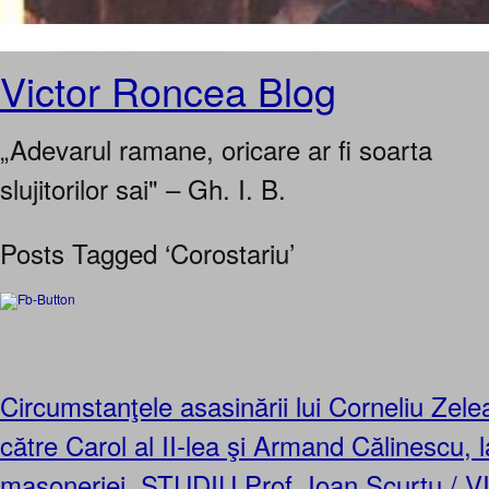
Victor Roncea Blog
„Adevarul ramane, oricare ar fi soarta
slujitorilor sai" – Gh. I. B.
Posts Tagged ‘Corostariu’
Circumstanţele asasinării lui Corneliu Zel
către Carol al II-lea şi Armand Călinescu, l
masoneriei. STUDIU Prof. Ioan Scurtu / V