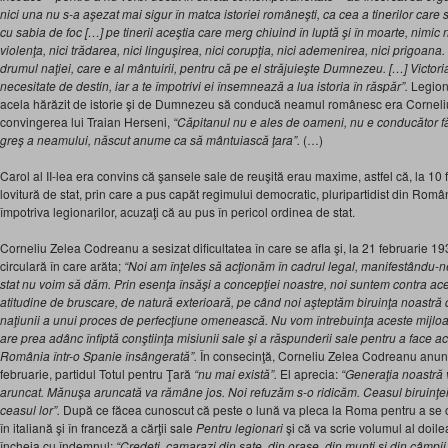
nici una nu s-a aşezat mai sigur în matca istoriei româneşti, ca cea a tinerilor care
cu sabia de foc […] pe tinerii aceştia care merg chiuind în luptă şi în moarte, nimic n
violenţa, nici trădarea, nici linguşirea, nici corupţia, nici ademenirea, nici prigoana
drumul naţiei, care e al mântuirii, pentru că pe el străjuieşte Dumnezeu. […] Victor
necesitate de destin, iar a te împotrivi ei însemnează a lua istoria în răspăr”.
Legion
acela hărăzit de istorie şi de Dumnezeu să conducă neamul românesc era Cornel
convingerea lui Traian Herseni,
“Căpitanul nu e ales de oameni, nu e conducător făcu
greş a neamului, născut anume ca să mântuiască ţara”.
(…)
Carol al II-lea era convins că şansele sale de reuşită erau maxime, astfel că, la 10 
lovitură de stat, prin care a pus capăt regimului democratic, pluripartidist din Româ
împotriva legionarilor, acuzaţi că au pus în pericol ordinea de stat.
Corneliu Zelea Codreanu a sesizat dificultatea în care se afla şi, la 21 februarie 19
circulară în care arăta;
“Noi am înţeles să acţionăm în cadrul legal, manifestându-n
stat nu voim să dăm. Prin esenţa însăşi a concepţiei noastre, noi suntem contra a
atitudine de bruscare, de natură exterioară, pe când noi aşteptăm biruinţa noastră d
naţiunii a unui proces de perfecţiune omenească. Nu vom întrebuinţa aceste mijloac
are prea adânc înfiptă conştiinţa misiunii sale şi a răspunderii sale pentru a face 
România într-o Spanie însângerată”.
În consecinţă, Corneliu Zelea Codreanu anun
februarie, partidul Totul pentru Ţară
“nu mai există”.
El aprecia:
“Generaţia noastră 
aruncat. Mănuşa aruncată va rămâne jos. Noi refuzăm s-o ridicăm. Ceasul biruinţei
ceasul lor”.
După ce făcea cunoscut că peste o lună va pleca la Roma pentru a se o
în italiană şi în franceză a cărţii sale
Pentru legionari
şi că va scrie volumul al doile
încheia cu îndemnul:
“Credeţi, camarazi din sate, din oraşe, din munţi şi din câmpii 