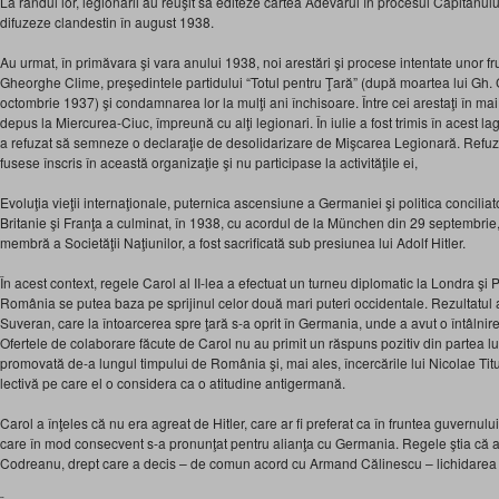
La rândul lor, legionarii au reuşit să editeze cartea Adevărul în procesul Căpitanulu
difuzeze clandestin în august 1938.
Au urmat, în primăvara şi vara anului 1938, noi arestări şi procese intentate unor fru
Gheorghe Clime, preşedintele partidului “Totul pentru Ţară” (după moartea lui Gh.
octombrie 1937) şi condamnarea lor la mulţi ani închisoare. Între cei arestaţi în mai
depus la Miercurea-Ciuc, împreună cu alţi legionari. În iulie a fost trimis în acest l
a refuzat să sem­neze o declaraţie de desolidarizare de Mişcarea Legionară. Refuzul
fusese înscris în această organizaţie şi nu participase la activităţile ei,
Evoluţia vieţii internaţionale, puternica ascensiune a Germaniei şi politica concili
Britanie şi Franţa a culminat, în 1938, cu acor­dul de la München din 29 septembrie
membră a Socie­tăţii Naţiunilor, a fost sacrificată sub presiunea lui Adolf Hitler.
În acest context, regele Carol al II-lea a efectuat un turneu diplomatic la Lon­dra ş
România se putea baza pe sprijinul celor două mari puteri occidentale. Rezultatul 
Suveran, care la întoarcerea spre ţară s-a oprit în Germania, unde a avut o întâlnir
Ofertele de colaborare făcute de Carol nu au primit un răspuns pozitiv din partea lui 
promovată de-a lungul timpului de România şi, mai ales, încercările lui Nicolae Titu
lectivă pe care el o considera ca o atitudine antigermană.
Carol a înţeles că nu era agreat de Hitler, care ar fi preferat ca în fruntea gu­vernu
care în mod consecvent s-a pronunţat pen­tru alianţa cu Germania. Regele ştia că 
Codreanu, drept care a decis – de comun acord cu Armand Călinescu – lichidarea 