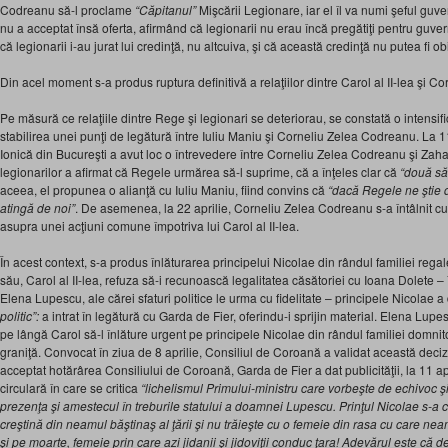
Codreanu să-l proclame
“Căpitanul”
Mişcării Legionare, iar el îl va numi şeful gu
nu a acceptat însă oferta, afirmând că legionarii nu erau încă pregătiţi pentru guverna
că legionarii i-au jurat lui credinţă, nu altcuiva, şi că această credinţă nu putea fi obie
Din acel moment s-a produs ruptura definitivă a relaţiilor dintre Carol al II-lea şi 
Pe măsură ce relaţiile dintre Rege şi legionari se deteriorau, se constată o intensif
stabilirea unei punţi de legătură între Iuliu Maniu şi Corneliu Zelea Codreanu. La 1
Ionică din Bucureşti a avut loc o întrevedere între Corneliu Zelea Codreanu şi Zahari
legionarilor a afirmat că Regele urmărea să-l suprime, că a înţeles clar că
“două săb
aceea, el propunea o alianţă cu Iuliu Maniu, fiind convins că
“dacă Regele ne ştie d
atingă de noi”
. De asemenea, la 22 aprilie, Corneliu Zelea Codreanu s-a întâlnit 
asupra unei acţiuni comune împotriva lui Carol al II-lea.
În acest context, s-a produs înlăturarea principelui Nicolae din rândul familiei regale
său, Carol al II-lea, refuza să-i recunoască legalitatea căsătoriei cu Ioana Dolete – în
Elena Lupescu, ale cărei sfaturi politice le urma cu fidelitate – principele Nicolae 
politic”:
a intrat în legătură cu Garda de Fier, oferindu-i sprijin material. Elena Lupes
pe lângă Carol să-l înlăture urgent pe principele Nicolae din rândul familiei domni
graniţă. Convocat în ziua de 8 aprilie, Consiliul de Coroană a validat această decizi
acceptat hotărârea Consiliului de Coroană, Garda de Fier a dat publicităţii, la 11 a
circulară în care se critica
“lichelismul Primului-ministru care vorbeşte de echivoc şi
prezenţa şi amestecul în treburile statului a doamnei Lupescu. Prinţul Nicolae s-a 
creştină din neamul băştinaş al ţării şi nu trăieşte cu o femeie din rasa cu care n
şi pe moarte, femeie prin care azi jidanii şi jidoviţii conduc ţara! Adevărul este că d