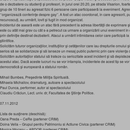
de o dezbatere cu studenţi şi profesori, în jurul orei 20.20, pe strada Visarion, foart
grup de 10 tineri au agresat fizic 6 persoane care participaseră la eveniment. Agres
‘’organizează conferinţe despre gay’’. A fost un atac coordonat, în care agresorii, pu
recunoscuți, au urmărit, lovit şi fugit în mod organizat.
Incidentul de aseară este un atac fără precedent la adresa libertăţii de exprimare şi 
este cu atât mai grav cu cât s-a petrecut ca urmare a organizării unui eveniment în c
prin definiţie destinat dezbaterii. Atacul a urmărit intimidarea celor care participă la 
ştiintifice.
Solicităm tuturor organizaţiilor, instituţiilor şi cetăţenilor care iau drepturile omului şi
serios să se solidarizeze şi să lanseze un mesaj public puternic prin care violenţa 
Solicităm autoritaților statului să trateze cu seriozitate acest incident şi să depisteze
acestui atac. Dacă aceste lucruri nu se vor intampla, incidentele de acest tip se vo
democratică şi europeană a statului român.
Mihail Bumbes, Preşedinte Miliţia Spirituală.
Mihaela Michailov, dramaturg, autoare a spectacolului
Paul Dunca, performer, autor al spectacolului
Claudiu Crăciun, Lect. univ. dr, Facultatea de Ştiinţe Politice.
07.11.2012
Lista de susţinere (deschisă):
Oana Preda – CeRe (partener CRIM)
Doina Vella – Grupul pentru Patrimoniu si Actiune Civica (partener CRIM)
Monica Mocanu – ARDOR (partener CRIM)