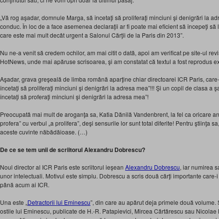
„Vă rog aşadar, domnule Marga, să încetaţi să proliferaţi minciuni şi denigrări la a
conduc. În loc de a face asemenea declaraţii ar fi poate mai eficient să începeţi să l
care este mai mult decât urgent a Salonul Cărţii de la Paris din 2013”.
Nu ne-a venit să credem ochilor, am mai citit o dată, apoi am verificat pe site-ul revis
HotNews, unde mai apăruse scrisoarea, şi am constatat că textul a fost reprodus exa
Aşadar, grava greşeală de limba română aparţine chiar directoarei ICR Paris, car
încetaţi să proliferaţi minciuni şi denigrări la adresa mea”!!! Şi un copil de clasa a şa
încetaţi să proferaţi minciuni şi denigrări la adresa mea”!
Preocupată mai mult de aroganţa sa, Katia Dănilă Vandenbrent, la fel ca oricare an
profera” cu verbul „a prolifera”, deşi sensurile lor sunt total diferite! Pentru ştiinţa 
aceste cuvinte năbădăioase. (…)
De ce se tem unii de scriitorul Alexandru Dobrescu?
Noul director al ICR Paris este scriitorul ieşean
Alexandru Dobrescu
, iar numirea s
unor intelectuali. Motivul este simplu. Dobrescu a scris două cărţi importante care-i 
până acum ai ICR.
Una este „
Detractorii lui Eminescu
”, din care au apărut deja primele două volume. 
ostile lui Eminescu, publicate de H.-R. Patapievici, Mircea Cărtărescu sau Nicola