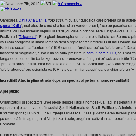
November 7th, 2012
VR
9 Comments »
Oarecarea
Catia Ana Danila
(foto sus)
, micuta unguroaica care prefera ca in actele 
spuna “Katia
“, mai ales de cand si-a tras si un Vandenbremt, face pe pasarica ran
anuntat ca i s-a incheiat sejurul la Paris, cu care o pricopsisera Patapievici si ai lui
Festivaluri “
Tziganesti
“. Energicul deconspirator de loaze si lichele Ion Spanu o pr
ca-i cam corigenta la limba romana desi a reprezentat Institutul Cultural Roman. Io
Katiei se supara ca “performera” ICR confunda “proliferarea” cu “proferarea”. Daca f
franceza si maghiara”, dupa cum se auto-prezinta in
comunicatele ICR
, ce-i mai t
langa decolteul ei, limba bozgoreaza si promovarea “Tziganilor” sub auspiciile “Cu
“proliferatoarea” gafaiturilor homosexuale ale “Militiei Spirituale”
(vezi foto si text)
, 
“proferatoarea” profesionista ex-ICR-ista dar militianca spiritualista chiar are un “vi
Incredibil! Atac in plina strada dupa un spectacol pe tema homosexualitatii!
Apel public
Organizatorii şi spectatorii unei piese despre istoria homosexualităţii în România a
reprezentaţie ce a avut loc în sediul Şcolii Naţionale de Studii Politice şi Administr
fiind transportaţi la Spitalul de Urgenţă Floreasca. Piesa şi dezbaterea făceau pa
puterea stă ȋn imaginație) al Miliţiei Spirituale, program realizat în colaborare cu m
România.
După o reprezentaţie a spectacolului cu piesa “După Traian şi Decebal. (Din Filele