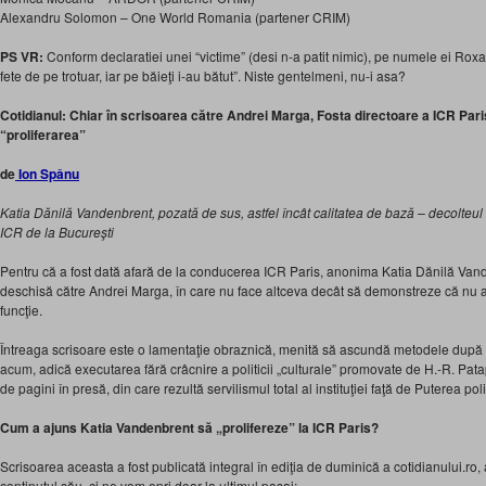
Alexandru Solomon – One World Romania (partener CRIM)
PS VR:
Conform declaratiei unei “victime” (desi n-a patit nimic), pe numele ei Roxan
fete de pe trotuar, iar pe băieţi i-au bătut”. Niste gentelmeni, nu-i asa?
Cotidianul: Chiar în scrisoarea către Andrei Marga, Fosta directoare a ICR Par
“proliferarea”
de
Ion Spânu
Katia Dănilă Vandenbrent, pozată de sus, astfel încât calitatea de bază – decolteul
ICR de la Bucureşti
Pentru că a fost dată afară de la conducerea ICR Paris, anonima Katia Dănilă Vand
deschisă către Andrei Marga, în care nu face altceva decât să demonstreze că nu av
funcţie.
Întreaga scrisoare este o lamentaţie obraznică, menită să ascundă metodele după 
acum, adică executarea fără crâcnire a politicii „culturale” promovate de H.-R. Patap
de pagini în presă, din care rezultă servilismul total al instituţiei faţă de Puterea poli
Cum a ajuns Katia Vandenbrent să „prolifereze” la ICR Paris?
Scrisoarea aceasta a fost publicată integral în ediţia de duminică a cotidianului.ro,
conţinutul său, ci ne vom opri doar la ultimul pasaj: