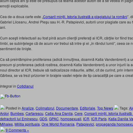
acum câţiva ani şi este de presupus că teama acestor autori de a se vedea în pagini
emoţii explicabile.
Cea de-a doua carte este „
Corsarii minţii. Istoria ilustrată a plagiatului la români
”, 
Gabriel Liiceanu, Andrei Pleşu sau H.-R. Patapievici, autorii unor plagiate care au făc
ani.
Cum aceşti intelectuali au fost pînă acum clienţii preferaţi ai ICR, cărţile lor fiind t
limbi, se subînţelege că de acum vor trebui să intre şi ei „în rândul lumii”, ceea ce
sentiment de linişte.
Ca să preîntâmpine proliferarea (adică înmulţirea, doamnă Katia Vandenbrent) a unor
precum şi proferarea (adică rostirea, doamnă Katia Vandenbrent) a unor injurii la 
noul director al ICR, trebuie să radicalizeze măsurile, altfel, cît de curînd, prin int
Gârbea, se va trezi prizonier în braţele vastei reţele de tip caracatiţă pe care a cr
Integral in
Cotidianul
Posted in
Analize
,
Colimatorul
,
Documentare
,
Editoriale
,
Top News
Tags:
Al
Ardor
,
Bumbes
,
Cartarescu
,
Catia Ana Danila
,
Cere
,
Corsarii minţii. Istoria ilustrat
detractorii lui Eminescu
,
GDS
,
GPAC
,
homosexuali
,
ICR
,
ICR Paris
,
Katia Danila 
Mihaies
,
Militia spirituala
,
One World Romania
,
Patapievici
,
propaganda homosexual
9 Comments »