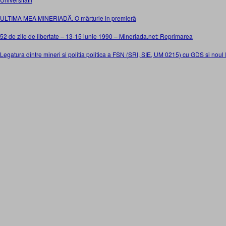
ULTIMA MEA MINERIADĂ. O mărturie in premier
ă
52 de zile de libertate – 13-15 iunie 1990 – Mineriada.net: Reprimarea
Legatura dintre mineri si politia politica a FSN (SRI, SIE, UM 0215) cu GDS si nou