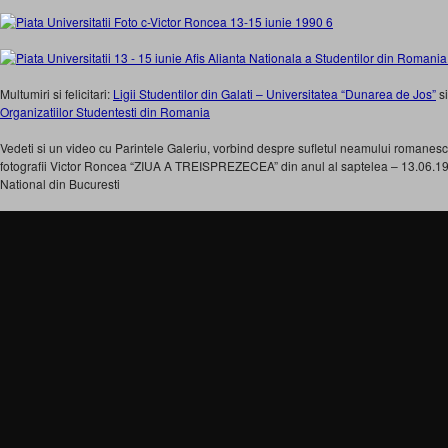
Multumiri si felicitari:
Ligii Studentilor din Galati – Universitatea “Dunarea de Jos”
s
Organizatiilor Studentesti din Romania
Vedeti si un video cu Parintele Galeriu, vorbind despre sufletul neamului romanesc 
fotografii Victor Roncea “ZIUA A TREISPREZECEA” din anul al saptelea – 13.06.1997
National din Bucuresti