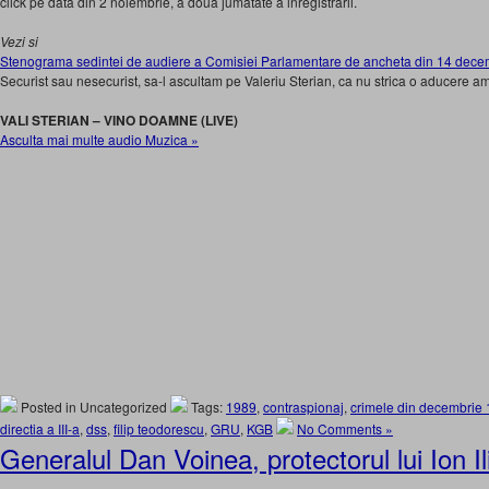
click pe data din 2 noiembrie, a doua jumatate a inregistrarii.
Vezi si
Stenograma sedintei de audiere a Comisiei Parlamentare de ancheta din 14 decem
Securist sau nesecurist, sa-l ascultam pe Valeriu Sterian, ca nu strica o aducere am
VALI STERIAN – VINO DOAMNE (LIVE)
Asculta mai multe audio Muzica »
Posted in Uncategorized
Tags:
1989
,
contraspionaj
,
crimele din decembrie
directia a III-a
,
dss
,
filip teodorescu
,
GRU
,
KGB
No Comments »
Generalul Dan Voinea, protectorul lui Ion 