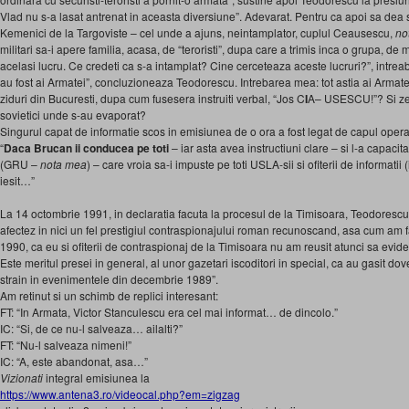
Vlad nu s-a lasat antrenat in aceasta diversiune”. Adevarat. Pentru ca apoi sa de
Kemenici de la Targoviste – cel unde a ajuns, neintamplator, cuplul Ceausescu,
no
militari sa-i apere familia, acasa, de “teroristi”, dupa care a trimis inca o grupa, de mi
acelasi lucru. Ce credeti ca s-a intamplat? Cine cerceteaza aceste lucruri?”, intreaba 
au fost ai Armatei”, concluzioneaza Teodorescu. Intrebarea mea: tot astia ai Armatei
ziduri din Bucuresti, dupa cum fusesera instruiti verbal, “Jos C
I
A– USESCU!”? Si zec
sovietici unde s-au evaporat?
Singurul capat de informatie scos in emisiunea de o ora a fost legat de capul operat
“
Daca Brucan ii conducea pe toti
– iar asta avea instructiuni clare – si l-a capacit
(GRU –
nota mea
) – care vroia sa-i impuste pe toti USLA-sii si ofiterii de informatii 
iesit…”
La 14 octombrie 1991, in declaratia facuta la procesul de la Timisoara, Teodorescu
afectez in nici un fel prestigiul contraspionajului roman recunoscand, asa cum am fa
1990, ca eu si ofiterii de contraspionaj de la Timisoara nu am reusit atunci sa evi
Este meritul presei in general, al unor gazetari iscoditori in special, ca au gasit do
strain in evenimentele din decembrie 1989”.
Am retinut si un schimb de replici interesant:
FT: “In Armata, Victor Stanculescu era cel mai informat… de dincolo.”
IC: “Si, de ce nu-l salveaza… ailalti?”
FT: “Nu-l salveaza nimeni!”
IC: “A, este abandonat, asa…”
Vizionati
integral emisiunea la
https://www.antena3.ro/videocal.php?em=zigzag