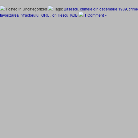
Posted in Uncategorized
Tags:
Basescu
,
crimele din decembrie 1989
,
crime
favorizarea infractorului
,
GRU
,
Ion Iliescu
,
KGB
1 Comment »