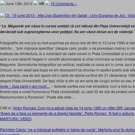
June 13th, 2013
VR
15 Comments »
“La Măgurele am văzut în curtea unităţii că cei ridicaţi din Piaţa Universităţii s
declaraţii sub supravegherea unor poliţişti. Nu am văzut niciun act de violenţă.
Fotografiile de mai jos au fost surprinse pe doua role de film in 13 iunie 1990 si sal
defintiv -, “prin mijloace specifice” (despre care, poate, o sa povestesc maine) in ci
Institutul de Arhitectura, si a violentarii de catre mineri in Piata Universitatii si in 
apoi a unei detentii ilegale in conditii abominabile si chiar criminale la fosta Unitat
Magurele. Semnaturile fotografiilor pe vertical, realizate cu ceva ani in urma, sunt a
Oricum, le-am lasat asa dupa ce am descoperit ca circulau in spatiul public sub alt
(de exemplu, cea de aici apare intr-o carte de istorie ca fiind din 21 decembrie 1989
despre Piata Universitatii. De fapt, chiar si din ce am scris de lungul anilor eu sau 
iunie – ziua cand n-am murit…
– lipseste partea cea mai simpatica: cum a fost cu ad
tineret care a creat Fenomenul Piata Universitatii, cu cele 52 de zile de protest co
Neocomunism a Romaniei”. Poate alta data…
Cititi si:
Victor Roncea: Cum mi-a salvat viata pe 14 iunie 1990 un ofiter SRI, caruia 
“Avem de-a face cu elemente de-a dreptul fasciste”. Petre Roman: “A fost o actiune 
MARTURII / VIDEO
Parintele Calciu “ne-a imbracat sufletele in haine de nunta”. Marturia unui fiu duhov
Universitatii