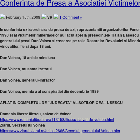
Conferinta de Presa a Asociatiei Victimelo
February 15th, 2008
VR
1 Comment »
In conferinta extraordinara de presa de azi, reprezentantii organizatorilor Feno
1990 si ai victimelor mineriadelor au facut apel la presedintele Traian Basescu
generalului penal Dan Voinea si trecerea pe rol a Dosarelor Revolutiei si Miner
vinovatilor, fie si dupa 18 ani.
Dan Voinea, 18 ani de minciuna
Dan Voinea, musamalizatorul
Dan Voinea, generalul-infractor
Dan Voinea, membru al conspiratiei din decembrie 1989
AFLAT IN COMPLETUL DE “JUDECATA” AL SOTILOR CEA– USESCU
Romania libera: Iliescu, salvat de Voinea
https://www.romanialibera.ro/a113158/iliescu-salvat-de-voinea.html
Ziarul: Secretul lui Voinea
https://www.ziarul-ziarul.ro/articol2666/Secretul-generalului-Voinea.htm