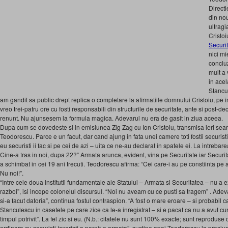
Directi
din nou
ultragi
Cristoi
Securit
nici mie
concluz
mult a 
in acel
Stancul
am gandit sa public drept replica o completare la afirmatiile domnului Cristoiu, pe i
vreo trei-patru ore cu fosti responsabili din structurile de securitate, ante si post-dec
renunt. Nu ajunsesem la formula magica. Adevarul nu era de gasit in ziua aceea.
Dupa cum se dovedeste si in emisiunea Zig Zag cu Ion Cristoiu, transmisa ieri seara 
Teodorescu. Parce e un facut, dar cand ajung in fata unei camere toti fostii securisti 
eu securisti ii fac si pe cei de azi – uita ce ne-au declarat in spatele ei. La intrebar
Cine-a tras in noi, dupa 22?” Armata arunca, evident, vina pe Securitate iar Securi
a schimbat in cei 19 ani trecuti. Teodorescu afirma: “Cei care-i au pe constiinta pe
Nu noi!”.
“Intre cele doua institutii fundamentale ale Statului – Armata si Securitatea – nu a exi
razboi”, isi incepe colonelul discursul. “Noi nu aveam cu ce pusti sa tragem” . Ade
si-a facut datoria”, continua fostul contraspion. “A fost o mare eroare – si probabil 
Stanculescu in casetele pe care zice ca le-a inregistrat – si e pacat ca nu a avut cu
timpul potrivit”. La fel zic si eu. (N.b.: citatele nu sunt 100% exacte; sunt reprodus
ordinara cu securisti-teroristi a pornit-o armata”, sustine apoi Teodorescu la presiuni