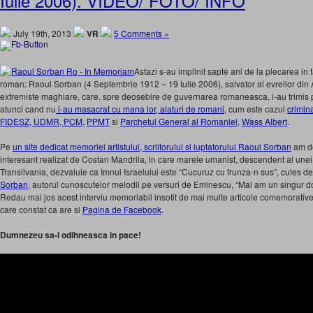
Iulie 2006). VIDEO/ FOTO/ INFO
July 19th, 2013
VR
5 Comments »
Astazi s-au implinit sapte ani de la plecarea in
roman: Raoul Sorban (4 Septembrie 1912 – 19 Iulie 2006), salvator al evreilor din
extremiste maghiare, care, spre deosebire de guvernarea romaneasca, i-au trimis p
atunci cand nu
i-au masacrat cu mana lor, alaturi de romani
, cum este cazul
crimin
FIDESZ, UDMR, PCM
,
PPMT
si
Parchetul General al Romaniei
,
Wass Albert
.
Pe
un site dedicat memoriei artistului, scriitorului si luptatorului Raoul Sorban
am de
interesant realizat de Costan Mandrila, in care marele umanist, descendent al unei 
Transilvania, dezvaluie ca Imnul Israelului este “Cucuruz cu frunza-n sus”, cules de
Sorban
, autorul cunoscutelor melodii pe versuri de Eminescu, “Mai am un singur dor”
Redau mai jos acest interviu memoriabil insotit de mai multe articole comemorativ
care constat ca are si
Pagina de Facebook
.
Dumnezeu sa-l odihneasca in pace!