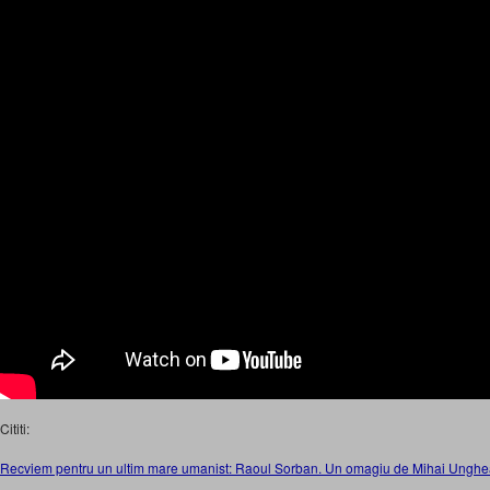
Cititi:
Recviem pentru un ultim mare umanist: Raoul Sorban. Un omagiu de Mihai Ungh