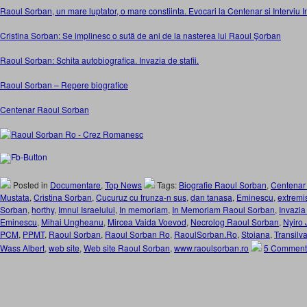
Raoul Sorban, un mare luptator, o mare constiinta. Evocari la Centenar si Intervi
Cristina Sorban: Se implinesc o sută de ani de la nasterea lui Raoul Şorban
Raoul Sorban: Schita autobiografica. Invazia de stafii.
Raoul Sorban – Repere biografice
Centenar Raoul Sorban
Posted in
Documentare
,
Top News
Tags:
Biografie Raoul Sorban
,
Centenar
Mustata
,
Cristina Sorban
,
Cucuruz cu frunza-n sus
,
dan tanasa
,
Eminescu
,
extremi
Sorban
,
horthy
,
Imnul Israelului
,
In memoriam
,
In Memoriam Raoul Sorban
,
Invazia 
Eminescu
,
Mihai Ungheanu
,
Mircea Vaida Voevod
,
Necrolog Raoul Sorban
,
Nyiro 
PCM
,
PPMT
,
Raoul Sorban
,
Raoul Sorban Ro
,
RaoulSorban.Ro
,
Stoiana
,
Transilv
Wass Albert
,
web site
,
Web site Raoul Sorban
,
www.raoulsorban.ro
5 Comment