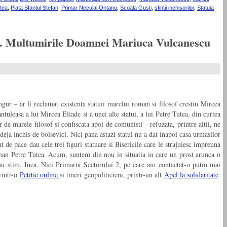
utea
,
Piata Sfantul Stefan
,
Primar Neculai Ontanu
,
Scoala Gusti
,
sfintii inchisorilor
,
Statuia
eze. Multumirile Doamnei Mariuca Vulcanescu
ngur – ar fi reclamat existenta statuii marelui roman si filosof crestin Mircea
tuleasa a lui Mircea Eliade si a unei alte statui, a lui Petre Tutea, din curtea
 de marele filosof si confiscata apoi de comunisti – refuzata, printre altii, ne
eja inchis de bolsevici. Nici pana astazi statul nu a dat inapoi casa urmasilor
de pace dau cele trei figuri statuare si Bisericile care le strajuiesc impreuna
n Petre Tutea. Acum, suntem din nou in situatia in care un prost arunca o
 nu stim. Inca. Nici Primaria Sectorului 2, pe care am contactat-o putin mai
rintr-o
Petitie online
si tineri geopoliticieni, printr-un alt
Apel la solidaritate
.