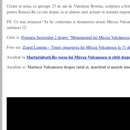
Creata in urma cu aproape 25 de ani de Valentina Bostina, sculptura a fost do
pentru Roncea.Ro ca este dispus sa se alature unei actiuni in instanta impot
PS: Ce mai urmeaza? Sa fie contestata si denumirea strazii Mircea Vulca
sarbatori 🙂
Cititi si:
Primaria Sectorului 2 despre “Monumentul lui Mircea Vulcănescu, un
Foto sus:
Ziarul Lumina – Tineri omagierea lui Mircea Vulcanescu la 71 de
Marturisitorii.Ro vocea lui Mircea Vulcanescu si cititi d
Ascultati la
Mariuca Vulcanescu despre tatal ei, martirul si marele in
Ascultati si: