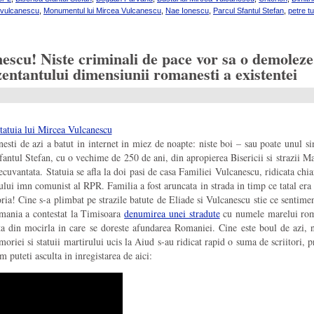
 vulcanescu
,
Monumentul lui Mircea Vulcanescu
,
Nae Ionescu
,
Parcul Sfantul Stefan
,
petre t
nescu! Niste criminali de pace vor sa o demol
zentantului dimensiunii romanesti a existentei
esti de azi a batut in internet in miez de noapte: niste boi – sau poate unul si
fantul Stefan, cu o vechime de 250 de ani, din apropierea Bisericii si strazii Man
cuvantata. Statuia se afla la doi pasi de casa Familiei Vulcanescu, ridicata chiar
lui imn comunist al RPR. Familia a fost aruncata in strada in timp ce tatal era d
! Cine s-a plimbat pe strazile batute de Eliade si Vulcanescu stie ce sentiment 
mania a contestat la Timisoara
denumirea unei stradute
cu numele marelui roma
oata din mocirla in care se doreste afundarea Romaniei. Cine este boul de azi,
iei si statuii martirului ucis la Aiud s-au ridicat rapid o suma de scriitori, p
uteti asculta in inregistarea de aici: