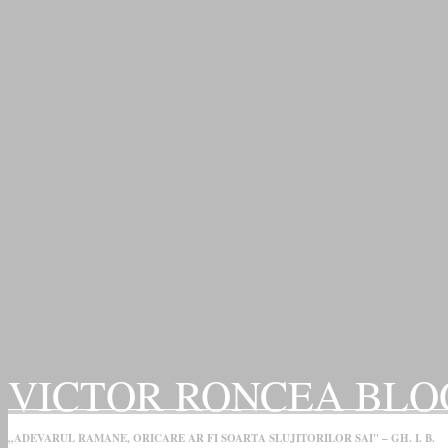
VICTOR RONCEA BLO
„ADEVARUL RAMANE, ORICARE AR FI SOARTA SLUJITORILOR SAI" – GH. I. B.