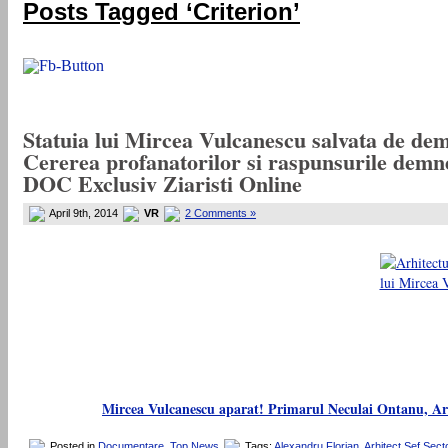
Posts Tagged ‘Criterion’
Statuia lui Mircea Vulcanescu salvata de demol
Cererea profanatorilor si raspunsurile demne
DOC Exclusiv Ziaristi Online
April 9th, 2014
VR
2 Comments »
Mircea Vulcanescu aparat! Primarul Neculai Ontanu, Arhite
Posted in
Documentare
,
Top News
Tags:
Alexandru Florian
,
Arhitect Sef Sect