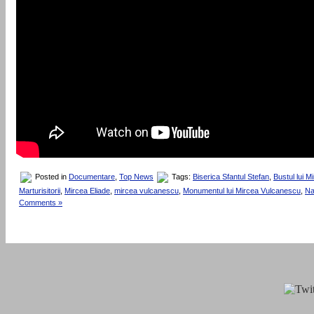
Posted in
Documentare
,
Top News
Tags:
Biserica Sfantul Stefan
,
Bustul lui 
Marturisitorii
,
Mircea Eliade
,
mircea vulcanescu
,
Monumentul lui Mircea Vulcanescu
,
Na
Comments »