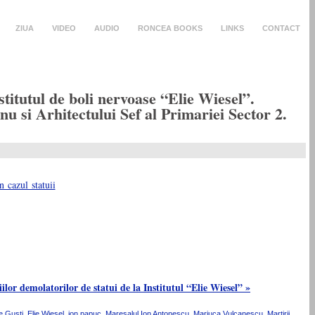
ZIUA
VIDEO
AUDIO
RONCEA BOOKS
LINKS
CONTACT
stitutul de boli nervoase “Elie Wiesel”.
 si Arhitectului Sef al Primariei Sector 2.
lor demolatorilor de statui de la Institutul “Elie Wiesel” »
ie Gusti
,
Elie Wiesel
,
ion papuc
,
Maresalul Ion Antonescu
,
Mariuca Vulcanescu
,
Martirii