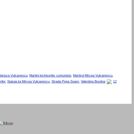
ariuca Vulcanescu
,
Martirii inchisorilor comuniste
,
Martirul Mircea Vulcanescu
,
rilor
,
Statuia lui Mircea Vulcanescu
,
Strada Popa Soare
,
Valentina Bostina
12