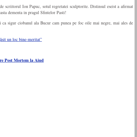
 scriitorul Ion Papuc, sotul regretatei sculptorite. Distinsul eseist a afirmat
easta dementa in pragul Sfintelor Pasti!
i ca sigur ciobanul ala Bucur cam punea pe foc oile mai negre, mai ales de
ăsit un loc bine-meritat”
are Post Mortem la Aiud