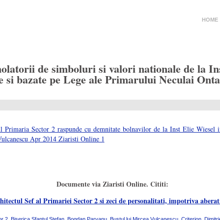
HOME
atorii de simboluri si valori nationale de la In
 si bazate pe Lege ale Primarului Neculai Ontanu
Documente via Ziaristi Online. Cititi:
ctul Sef al Primariei Sector 2 si zeci de personalitati, impotriva aberatii
or 2
,
Biserica Sfantul Stefan
,
Bogdan Parvanu
,
Bustul lui Mircea Vulcanescu
,
Criterion
,
Dimitr