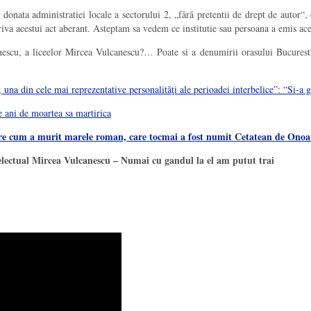
nata administratiei locale a sectorului 2, „fără pretentii de drept de autor“, de
riva acestui act aberant. Asteptam sa vedem ce institutie sau persoana a emis ac
nescu, a liceelor Mircea Vulcanescu?… Poate si a denumirii orasului Bucurest
a din cele mai reprezentative personalităţi ale perioadei interbelice”: “Si-a g
 ani de moartea sa martirica
espre cum a murit marele roman, care tocmai a fost numit Cetatean de Ono
telectual Mircea Vulcanescu – Numai cu gandul la el am putut trai