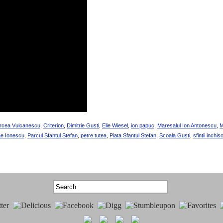
Mircea Vulcanescu
,
Criterion
,
Dimitrie Gusti
,
Elie Wiesel
,
ion papuc
,
Maresalul Ion Antonescu
,
M
e Ionescu
,
Parcul Sfantul Stefan
,
petre tutea
,
Piata Sfantul Stefan
,
Scoala Gusti
,
sfintii inchiso