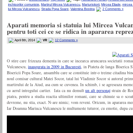
inchisorilor comuniste
,
Martirul Mircea Vulcanescu
,
Marturisitorii
,
Mircea Eliade
,
mircea
lui Mircea Vulcanescu
,
Strada Popa Soare
,
Valentina Bostina
2 Comments »
Aparati memoria si statuia lui Mircea Vulca
pentru toti cei ce se ridica in apararea repre
April 8th, 2014
VR
12 Comments »
O stire care frizeaza dementa in care se incearca aruncarea societatii roman
Vulcanescu,
inaugurata in 2009 in Bucuresti
, in Piateta de langa Biserica S
Bisericii Popa Soare, ansamblu care se constituie intr-o treime citadina bine
noul comisar cultural Matei Socor, tatal lui Vladimir Socor si autorul primu
martirului de la Aiud, asa cum se cuvenea. In schimb, i se agreseaza memoria
cu aerul intregului cartier. Iata ca nu demult
un alt personaj
strain de Ro
piatra, pentru a studia reactia ultimilor romani, care se chinuie sa o sc
devreme, nu stia, exact. N-are nimic; vom reveni. Oricum, in apararea memor
Iar Doamna Mariuca Vulcanescu le multumeste tuturor, cu emotie, dupa cum p