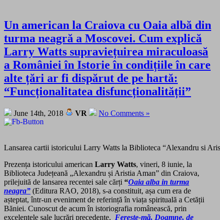
Un american la Craiova cu Oaia albă din
turma neagră a Moscovei. Cum explică
Larry Watts supraviețuirea miraculoasă
a României în Istorie în condițiile în care
alte țări ar fi dispărut de pe hartă:
“Funcționalitatea disfuncționalității”
June 14th, 2018
VR
No Comments »
Lansarea cartii istoricului Larry Watts la Biblioteca “Alexandru si A
Prezența istoricului american
Larry Watts
, vineri, 8 iunie, la
Biblioteca Județeană „Alexandru și Aristia Aman” din Craiova,
prilejuită de lansarea recentei sale cărți
“
Oaia alba in turma
neagra”
(Editura RAO, 2018), s-a constituit, așa cum era de
așteptat, într-un eveniment de referință în viața spirituală a Cetății
Băniei. Cunoscut de acum în istoriografia românească, prin
excelentele sale lucrări precedente,
Ferește-mă, Doamne, de