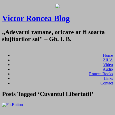
Victor Roncea Blog
„Adevarul ramane, oricare ar fi soarta
slujitorilor sai" – Gh. I. B.
Home
ZIUA
Video
Audio
Roncea Books
Links
Contact
Posts Tagged ‘Cuvantul Libertatii’