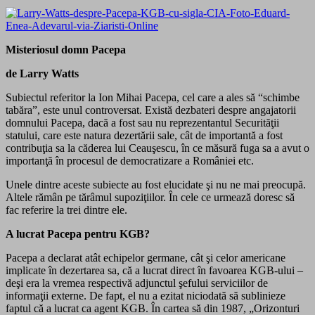
Misteriosul domn Pacepa
de Larry Watts
Subiectul referitor la Ion Mihai Pacepa, cel care a ales să “schimbe
tabăra”, este unul controversat. Există dezbateri despre angajatorii
domnului Pacepa, dacă a fost sau nu reprezentantul Securităţii
statului, care este natura dezertării sale, cât de importantă a fost
contribuţia sa la căderea lui Ceauşescu, în ce măsură fuga sa a avut o
importanţă în procesul de democratizare a României etc.
Unele dintre aceste subiecte au fost elucidate şi nu ne mai preocupă.
Altele rămân pe tărâmul supoziţiilor. În cele ce urmează doresc să
fac referire la trei dintre ele.
A lucrat Pacepa pentru KGB?
Pacepa a declarat atât echipelor germane, cât şi celor americane
implicate în dezertarea sa, că a lucrat direct în favoarea KGB-ului –
deşi era la vremea respectivă adjunctul şefului serviciilor de
informaţii externe. De fapt, el nu a ezitat niciodată să sublinieze
faptul că a lucrat ca agent KGB. În cartea să din 1987, „Orizonturi