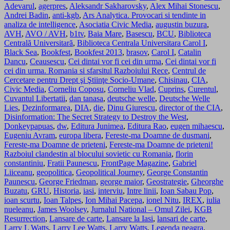
Adevarul
,
agerpres
,
Aleksandr Sakharovsky
,
Alex Mihai Stonescu
,
Andrei Badin
,
anti-kgb
,
Ars Analytica. Provocari si tendinte in
analiza de intelligence
,
Asociatia Civic Media
,
augustin buzura
,
AVH
,
AVO / AVH
,
b1tv
,
Baia Mare
,
Basescu
,
BCU
,
Biblioteca
Centrală Universitară
,
Biblioteca Centrala Universitara Carol I
,
Black Sea
,
Bookfest
,
Bookfest 2013
,
brasov
,
Carol I
,
Catalin
Dancu
,
Ceausescu
,
Cei dintai vor fi cei din urma
,
Cei dintai vor fi
cei din urma. Romania si sfarsitul Razboiului Rece
,
Centrul de
Cercetare pentru Drept şi Ştiinţe Socio-Umane
,
Chisinau
,
CIA
,
Civic Media
,
Corneliu Coposu
,
Corneliu Vlad
,
Cuprins
,
Curentul
,
Cuvantul Libertatii
,
dan tanasa
,
deutsche welle
,
Deutsche Welle
Lies
,
Dezinformarea
,
DIA
,
die
,
Dinu Giurescu
,
director of the CIA
,
Disinformation: The Secret Strategy to Destroy the West
,
Donkeypapuas
,
dw
,
Editura Junimea
,
Editura Rao
,
eugen mihaescu
,
Eugeniu Avram
,
europa libera
,
Fereste-ma Doamne de dusmani
,
Fereste-ma Doamne de prieteni
,
Fereste-ma Doamne de prieteni!
Razboiul clandestin al blocului sovietic cu Romania
,
florin
constantiniu
,
Fratii Paunescu
,
FrontPage Magazine
,
Gabriel
Liiceanu
,
geopolitica
,
Geopolitical Journey
,
George Constantin
Paunescu
,
George Friedman
,
george maior
,
Geostrategie
,
Gheorghe
Buzatu
,
GRU
,
Historia
,
iasi
,
interviu
,
Intre linii
,
Ioan Sabau Pop
,
ioan scurtu
,
Ioan Talpes
,
Ion Mihai Pacepa
,
ionel Nitu
,
IREX
,
iulia
nueleanu
,
James Woolsey
,
Jurnalul National – Omul Zilei
,
KGB
Resurrection
,
Lansare de carte
,
Lansare la Iasi
,
lansari de carte
,
Larry L Watts
,
Larry Lee Watts
,
Larry Watts
,
Legenda neagra
,