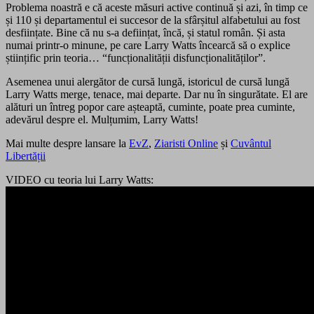
Problema noastră e că aceste măsuri active continuă și azi, în timp ce
și 110 și departamentul ei succesor de la sfârșitul alfabetului au fost
desființate. Bine că nu s-a deființat, încă, și statul român. Și asta
numai printr-o minune, pe care Larry Watts încearcă să o explice
științific prin teoria… “funcționalității disfuncționalităților”.
Asemenea unui alergător de cursă lungă, istoricul de cursă lungă
Larry Watts merge, tenace, mai departe. Dar nu în singurătate. El are
alături un întreg popor care așteaptă, cuminte, poate prea cuminte,
adevărul despre el. Mulțumim, Larry Watts!
Mai multe despre lansare la
EvZ
,
Ziaristi Online
și
Cuvântul
Libertății
VIDEO cu teoria lui Larry Watts: