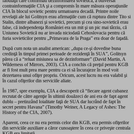
fabulaţii care confirmau dezinformarea sovietică, a bulversat
contrainformaţiile CIA şi a compromis în mare măsura operaţiunile
CIA în blocul sovietic pentru urmatoarea decadă. Printre noile
revelaţii ale lui Golitsyn erau afirmaţiile cum că ruptura dintre Tito si
Stalin, dintre albanezi şi sovietici, precum şi cea sino-sovietică erau
false, că independenţa României era un mit şi un pic mai târziu, că
Uniunea Sovietică nu ar invada niciodată Cehoslovacia pentru că
furia sovieticilor pentru „Primavara de la Praga” era doar de faţadă.
După cum nota un analist american: „dupa ce-şi dovedise buna
credinţă în timpul primei perioade de rezidenţă în SUA”, Golitsyn
părea că a “reluat misiunea sa de dezinformare” (David Martin, A
Wilderness of Mirrors, 2003). CIA a conchis că preţul pentru KGB
ar fi fost mult prea mare pentru ca ei să încurajeze în mod voit
dezertarea unui ofiţer propriu. Oricum, acest lucru nu era valabil şi
în cazul ofiţerilor din serviciile aliate.
În 1987, spre exemplu, CIA a descoperit că “fiecare agent cubanez
recrutat de către agenţie în ultimii douăzeci de ani era de fapt agent
dublu – pretinzând loialitate faţă de SUA dar lucrând de fapt în
secret pentru Havana” (Timothy Weiner, A Legacy of Ashes: The
History of the CIA, 2007).
Aparent, ceea ce nu era permis celor din KGB, era permis ofiţerilor
din serviciile auxiliare a căror cunoaştere în ceea ce priveşte centrala
KGB era limitată.