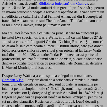
Aristiei Aman, devenită
Biblioteca Județeană din Craiova
, atât
pentru că mă leagă multe amintiri de regretatul profesor cât și pentru
că mi-am petrecut o noapte a revoluției apărând de la vandalizare un
alt edificiu de cultură și artă al Familiei Aman, cel din București, al
fratele lui Alexandru, artistul Theodor Aman. Totodată, nu am cum
să nu iubesc Craiova, fiind pe jumătate oltean.
Mă aflu aici într-o dublă calitate: ca jurnalist care l-a cunoscut pe
invitatul Dvs special, dr. Larry Watts, în urmă cu mai bine de 27 de
ani, și ca emisar al fotografei Cristina Nichituș Roncea. Și pentru că
ne aflăm în sala care poartă numele ilustrului istoric, care și-a donat
biblioteca craiovenilor și care a fost și un prieten al lui Larry Watts
încă din anii ’70 – ’80, am adus în dar Bibliotecii acest portret al
profesorului, realizat în ultimul său an de viață, și care a făcut parte
dintr-o expoziție fotografică cu personalități ale României, derulată
la Muzeul Municipiului București.
Despre Larry Watts: așa cum spunea colegul meu mai mare,
Corneliu Vlad
, Larry are darul de a scrie cărți-samizdat. În ciuda
bruiajului, ele circulă cu rapiditate, sunt copiate și răspândite pe
internet pentru simplul motiv că, în sfârșit, românii se bucură să afle
ceea ce orice om își dorește să găsească: Adevărul. În 1849 Marx și
Engels se gândeau că poporul român ar trebui “extirpat”, pentru că
stă în calea planurilor Rusiei ca o mică buturugă. După decenii și
chiar secole de propagandă neagră dusă împotriva poporului nostru,