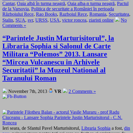
Cantar
,
Oaia albă în turma neagră
,
Oaia alba-n turma neagră
,
Pactul
de la Varsovia
,
Politica de securitate a României în perioada
Războiului Rece
,
Rao Books
,
Razboiul Rece
,
Romania
,
Securitatea
,
Stalin
,
SUA
,
svr
,
URSS
,
USA
,
victor roncea
,
ziaristi online
No
Comments »
“Parintele Justin Marturisitorul”, la
Libraria Sophia si Salonul de Carte
Militara “Polemos” 2013. Lansare
“Mircea Vulcanescu in Arhivele
Securitatii” la Muzeul National al
Taranului Roman
November 7th, 2013
VR
2 Comments »
Ieri seara, de Sfantul Pavel Marturisitorul,
Libraria Sophia
a fost,
din