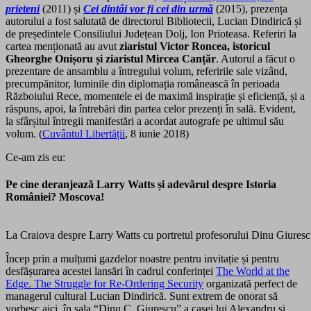
prieteni
(2011) și
Cei dintâi vor fi cei din urmă
(2015), prezența
autorului a fost salutată de directorul Bibliotecii, Lucian Dindirică și
de președintele Consiliului Județean Dolj, Ion Prioteasa. Referiri la
cartea menționată au avut
ziaristul Victor Roncea, istoricul
Gheorghe Onișoru și ziaristul Mircea Canțăr
. Autorul a făcut o
prezentare de ansamblu a întregului volum, referirile sale vizând,
precumpănitor, luminile din diplomația românească în perioada
Războiului Rece, momentele ei de maximă inspirație și eficiență, și a
răspuns, apoi, la întrebări din partea celor prezenți în sală. Evident,
la sfârșitul întregii manifestări a acordat autografe pe ultimul său
volum. (
Cuvântul Libertății
, 8 iunie 2018)
Ce-am zis eu:
Pe cine deranjează Larry Watts și adevărul despre Istoria
României? Moscova!
La Craiova despre Larry Watts cu portretul profesorului Dinu Giuresc
Încep prin a mulțumi gazdelor noastre pentru invitație și pentru
desfășurarea acestei lansări în cadrul conferinței
The World at the
Edge. The Struggle for Re-Ordering Security
organizată perfect de
managerul cultural Lucian Dindirică. Sunt extrem de onorat să
vorbesc aici, în sala “Dinu C. Giurescu” a casei lui Alexandru și