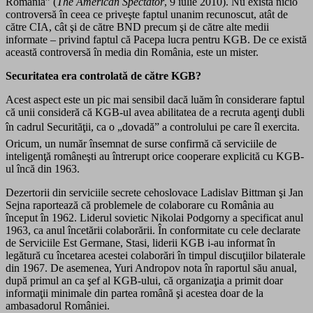
România” (
The American Spectator
, 9 iulie 2010). Nu exista nicio
controversă în ceea ce priveşte faptul unanim recunoscut, atât de
către CIA, cât şi de către BND precum şi de către alte medii
informate – privind faptul că Pacepa lucra pentru KGB. De ce există
această controversă în media din România, este un mister.
Securitatea era controlată de către KGB?
Acest aspect este un pic mai sensibil dacă luăm în considerare faptul
că unii consideră că KGB-ul avea abilitatea de a recruta agenţi dubli
în cadrul Securităţii, ca o „dovadă” a controlului pe care îl exercita.
Oricum, un număr însemnat de surse confirmă că serviciile de
inteligenţă româneşti au întrerupt orice cooperare explicită cu KGB-
ul încă din 1963.
Dezertorii din serviciile secrete cehoslovace Ladislav Bittman şi Jan
Sejna raportează că problemele de colaborare cu România au
început în 1962. Liderul sovietic Nikolai Podgorny a specificat anul
1963, ca anul încetării colaborării. În conformitate cu cele declarate
de Serviciile Est Germane, Stasi, liderii KGB i-au informat în
legătură cu încetarea acestei colaborări în timpul discuţiilor bilaterale
din 1967. De asemenea, Yuri Andropov nota în raportul său anual,
după primul an ca şef al KGB-ului, că organizaţia a primit doar
informaţii minimale din partea română şi acestea doar de la
ambasadorul României.