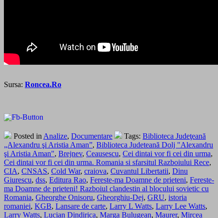
Sursa:
Roncea.Ro
Posted in
Analize
,
Documentare
Tags:
Biblioteca Judeţeană
„Alexandru şi Aristia Aman”
,
Biblioteca Judeteană Dolj "Alexandru
şi Aristia Aman"
,
Brejnev
,
Ceausescu
,
Cei dintai vor fi cei din urma
,
Cei dintai vor fi cei din urma. Romania si sfarsitul Razboiului Rece
,
CIA
,
CNSAS
,
Cold War
,
craiova
,
Cuvantul Libertatii
,
Dinu
Giurescu
,
dss
,
Editura Rao
,
Fereste-ma Doamne de prieteni
,
Fereste-
ma Doamne de prieteni! Razboiul clandestin al blocului sovietic cu
Romania
,
Gheorghe Onisoru
,
Gheorghiu-Dej
,
GRU
,
istoria
romaniei
,
KGB
,
Lansare de carte
,
Larry L Watts
,
Larry Lee Watts
,
Larry Watts
,
Lucian Dindirica
,
Marga Bulugean
,
Maurer
,
Mircea