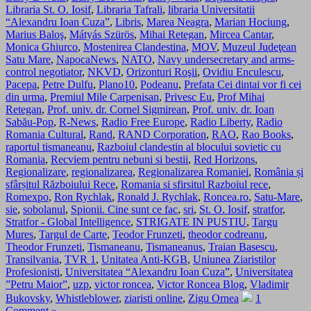
Libraria St. O. Iosif
,
Libraria Tafrali
,
libraria Universitatii
“Alexandru Ioan Cuza”
,
Libris
,
Marea Neagra
,
Marian Hociung
,
Marius Baloş
,
Mátyás Szürös
,
Mihai Retegan
,
Mircea Cantar
,
Monica Ghiurco
,
Mostenirea Clandestina
,
MOV
,
Muzeul Judeţean
Satu Mare
,
NapocaNews
,
NATO
,
Navy undersecretary and arms-
control negotiator
,
NKVD
,
Orizonturi Roşii
,
Ovidiu Enculescu
,
Pacepa
,
Petre Dulfu
,
Plano10
,
Podeanu
,
Prefata Cei dintai vor fi cei
din urma
,
Premiul Mile Carpenisan
,
Privesc Eu
,
Prof Mihai
Retegan
,
Prof. univ. dr. Cornel Sigmirean
,
Prof. univ. dr. Ioan
Sabău-Pop
,
R-News
,
Radio Free Europe
,
Radio Liberty
,
Radio
Romania Cultural
,
Rand
,
RAND Corporation
,
RAO
,
Rao Books
,
raportul tismaneanu
,
Razboiul clandestin al blocului sovietic cu
Romania
,
Recviem pentru nebuni si bestii
,
Red Horizons
,
Regionalizare
,
regionalizarea
,
Regionalizarea Romaniei
,
România și
sfârșitul Războiului Rece
,
Romania si sfirsitul Razboiul rece
,
Romexpo
,
Ron Rychlak
,
Ronald J. Rychlak
,
Roncea.ro
,
Satu-Mare
,
sie
,
sobolanul
,
Spionii. Cine sunt ce fac
,
sri
,
St. O. Iosif
,
stratfor
,
Stratfor - Global Intelligence
,
STRIGATE IN PUSTIU
,
Targu
Mures
,
Targul de Carte
,
Teodor Frunzeti
,
theodor codreanu
,
Theodor Frunzeti
,
Tismaneanu
,
Tismaneanus
,
Traian Basescu
,
Transilvania
,
TVR 1
,
Unitatea Anti-KGB
,
Uniunea Ziaristilor
Profesionisti
,
Universitatea “Alexandru Ioan Cuza”
,
Universitatea
”Petru Maior”
,
uzp
,
victor roncea
,
Victor Roncea Blog
,
Vladimir
Bukovsky
,
Whistleblower
,
ziaristi online
,
Zigu Ornea
1
Comment »