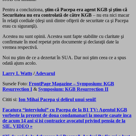
Pentru a concluziona,
ştim că Pacepa era agent KGB şi ştim că
Securitatea nu era controlată de către KGB
– nu era nici macar
în relaţii cordiale (deşi unii dintre ofiţerii de securitate ca şi Pacepa
erau cu siguranţă).
Acestea nu sunt opinii. Acestea sunt fapte stabilite cu claritate şi
confirmate în mod repetat prin documente şi declaraţii date la
vremea respectivă.
Noi nu ştim de ce a dezertat în SUA. Dar noi ştim ceea ce a spus
odată ajuns acolo.
Larry L Watts
/
Adevarul
Sursele Foto:
FrontPage Magazine – Symposium: KGB
Resurrection I
&
Symposium: KGB Resurrection II
Cititi si:
Ion Mihai Pacepa şi delirul unui senil!
Facatura “interviului” cu Pacepa de la B1 TV: Agentul KGB
vorbeste la prezent de doua condamanari la moarte casate inca
de acum 14 ani si isi contrazice avocatul privind pensia de la
SIE. VIDEO »