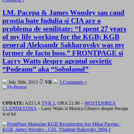
I.M. Pacepa & James Woosley sau cand
prostia bate fudulia si CIA are o
problema de senilitate: “I spent 27 years
of my life working for the KGB; KGB
general Aleksandr Sakharovsky was my
former de facto boss.” FRONTPAGE si
Larry Watts despre agentul sovietic
“Podeanu” aka “Sobolanul”
July 30th, 2013
VR
3 Comments »
UPDATE:
AZI LA
TVR 1
, ORA 21.00 –
MOSTENIREA
CLANDESTINA
– Larry Watts si Monica Ghiurco despre Pacepa
si ai lui