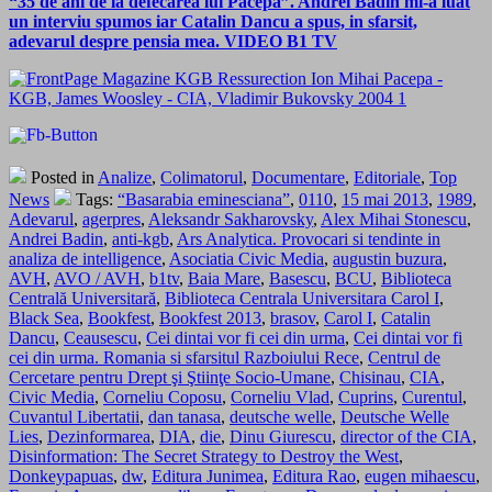
“35 de ani de la defecarea lui Pacepa”. Andrei Badin mi-a luat
un interviu spumos iar Catalin Dancu a spus, in sfarsit,
adevarul despre pensia mea. VIDEO B1 TV
Posted in
Analize
,
Colimatorul
,
Documentare
,
Editoriale
,
Top
News
Tags:
“Basarabia eminesciana”
,
0110
,
15 mai 2013
,
1989
,
Adevarul
,
agerpres
,
Aleksandr Sakharovsky
,
Alex Mihai Stonescu
,
Andrei Badin
,
anti-kgb
,
Ars Analytica. Provocari si tendinte in
analiza de intelligence
,
Asociatia Civic Media
,
augustin buzura
,
AVH
,
AVO / AVH
,
b1tv
,
Baia Mare
,
Basescu
,
BCU
,
Biblioteca
Centrală Universitară
,
Biblioteca Centrala Universitara Carol I
,
Black Sea
,
Bookfest
,
Bookfest 2013
,
brasov
,
Carol I
,
Catalin
Dancu
,
Ceausescu
,
Cei dintai vor fi cei din urma
,
Cei dintai vor fi
cei din urma. Romania si sfarsitul Razboiului Rece
,
Centrul de
Cercetare pentru Drept şi Ştiinţe Socio-Umane
,
Chisinau
,
CIA
,
Civic Media
,
Corneliu Coposu
,
Corneliu Vlad
,
Cuprins
,
Curentul
,
Cuvantul Libertatii
,
dan tanasa
,
deutsche welle
,
Deutsche Welle
Lies
,
Dezinformarea
,
DIA
,
die
,
Dinu Giurescu
,
director of the CIA
,
Disinformation: The Secret Strategy to Destroy the West
,
Donkeypapuas
,
dw
,
Editura Junimea
,
Editura Rao
,
eugen mihaescu
,