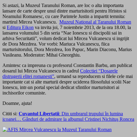
Si astazi, la Muzeul Taranului Roman, are loc o alta importanta
lansare de carte despre unul dintre marturisitorii pentru Hristos si
Neamului Romanesc, cu care Parintele Justin a impartit temnita:
martirul Mircea Vulcanescu.
Muzeul National al Taranului Roman
si
Editura Eikon
va invita joi, 7 noiembrie 2013, de la ora 18.00, la
lansarea volumului 5 din seria “Nae Ionescu si discipolii sai in
arhiva Securitatii”, volum dedicat lui Mircea Vulcanescu si ingrijit
de Dora Mezdrea. Vor vorbi: Mariuca Vulcanescu, fiica
marturisitorului, Dora Mezdrea, Ion Papuc, Marin Diaconu, Marius
Vasileanu. Moderator: Mihai Gheorghiu.
Amintesc ca impreuna cu profesorul Constantin Barbu, am publicat
dosarul lui Mircea Vulcanescu in cadrul
Colectiei “Dosarele
distrugerii elitei romanesti”
, urmand sa reproducem si filele cele mai
importante cat si alte marturii despre uciderea filosofului scolii Nae
Ionescu, intr-un portal special dedicat sfintilor marturisitori ai
inchisorilor comuniste.
Doamne, ajuta!
Cititi si:
Cuvantul Libertatii
: Din umbrarul trupului în lumina
icoanei… Gânduri de admirare la albumul Cristinei Nichituş Roncea