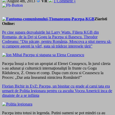
August 4th, 2013
VR
1 Comment »
Ziaristi
Online:
Pe cine supara dezvaluirile lui Larry Watts. Filiera KGB din
Romania, de la Dej si Gogu la Pacepa si Basescu. Theodor
Codreanu: “Din păcate, pentru România, Moscova a ştiut mereu să-
şi cumpere agenţi la vârf, gata să trădeze interesele ţării”
Pacepa însuşi a fost un apropiat al Elenei Ceauşescu, în jurul căreia
s-au adunat şi culturnicii internaţionalişti în frunte cu Gogu
Rădulescu, Z. Ornea et comp. Dupa cum zicea si Ceausescu la
Proces: „Dar asta înseamnă nimicirea României!”
Florian Bichir in EvZ: Pacepa, un bisnitar cu grade al carui tata era
urmarit de Politia legionara pentru ca asculta Vocea Americii inca de
dinainte de a se infiinta
Pacepa intra totusi in legenda. Putini oameni se pot mindri ca au