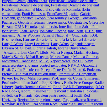
Eugeniu Avram
,
europa libera
,
Fereste-ma Doamne de dusmani
,
Fereste-ma Doamne de prieteni
,
Fereste-ma Doamne de prieteni!
Razboiul clandestin al blocului sovietic cu Romania
,
florin
constantiniu
,
Fratii Paunescu
,
FrontPage Magazine
,
Gabriel
Liiceanu
,
geopolitica
,
Geopolitical Journey
,
George Constantin
Paunescu
,
George Friedman
,
george maior
,
Geostrategie
,
Gheorghe
Buzatu
,
GRU
,
Historia
,
iasi
,
interviu
,
Intre linii
,
Ioan Sabau Pop
,
ioan scurtu
,
Ioan Talpes
,
Ion Mihai Pacepa
,
ionel Nitu
,
IREX
,
iulia
nueleanu
,
James Woolsey
,
Jurnalul National – Omul Zilei
,
KGB
Resurrection
,
Lansare de carte
,
Lansare la Iasi
,
lansari de carte
,
Larry L Watts
,
Larry Lee Watts
,
Larry Watts
,
Legenda neagra
,
Libraria St. O. Iosif
,
Libraria Tafrali
,
libraria Universitatii
“Alexandru Ioan Cuza”
,
Libris
,
Marea Neagra
,
Marian Hociung
,
Mátyás Szürös
,
Mihai Retegan
,
Mircea Cantar
,
Monica Ghiurco
,
Mostenirea Clandestina
,
MOV
,
NapocaNews
,
NATO
,
Navy
undersecretary and arms-control negotiator
,
NKVD
,
Orizonturi
Roşii
,
Ovidiu Enculescu
,
Pacepa
,
Petre Dulfu
,
Plano10
,
Podeanu
,
Prefata Cei dintai vor fi cei din urma
,
Premiul Mile Carpenisan
,
Privesc Eu
,
Prof Mihai Retegan
,
Prof. univ. dr. Cornel Sigmirean
,
Prof. univ. dr. Ioan Sabău-Pop
,
R-News
,
Radio Free Europe
,
Radio
Liberty
,
Radio Romania Cultural
,
Rand
,
RAND Corporation
,
RAO
,
Rao Books
,
raportul tismaneanu
,
Razboiul clandestin al blocului
sovietic cu Romania
,
Recviem pentru nebuni si bestii
,
Red
Horizons
,
Regionalizare
,
regionalizarea
,
Regionalizarea Romaniei
,
România și sfârșitul Războiului Rece
,
Romania si sfirsitul Razboiul