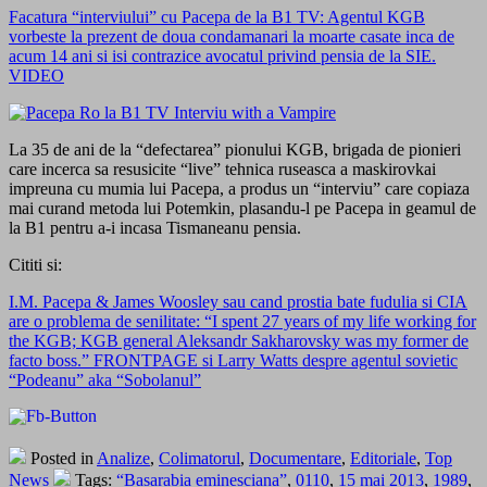
Facatura “interviului” cu Pacepa de la B1 TV: Agentul KGB
vorbeste la prezent de doua condamanari la moarte casate inca de
acum 14 ani si isi contrazice avocatul privind pensia de la SIE.
VIDEO
La 35 de ani de la “defectarea” pionului KGB, brigada de pionieri
care incerca sa resusicite “live” tehnica ruseasca a maskirovkai
impreuna cu mumia lui Pacepa, a produs un “interviu” care copiaza
mai curand metoda lui Potemkin, plasandu-l pe Pacepa in geamul de
la B1 pentru a-i incasa Tismaneanu pensia.
Cititi si:
I.M. Pacepa & James Woosley sau cand prostia bate fudulia si CIA
are o problema de senilitate: “I spent 27 years of my life working for
the KGB; KGB general Aleksandr Sakharovsky was my former de
facto boss.” FRONTPAGE si Larry Watts despre agentul sovietic
“Podeanu” aka “Sobolanul”
Posted in
Analize
,
Colimatorul
,
Documentare
,
Editoriale
,
Top
News
Tags:
“Basarabia eminesciana”
,
0110
,
15 mai 2013
,
1989
,