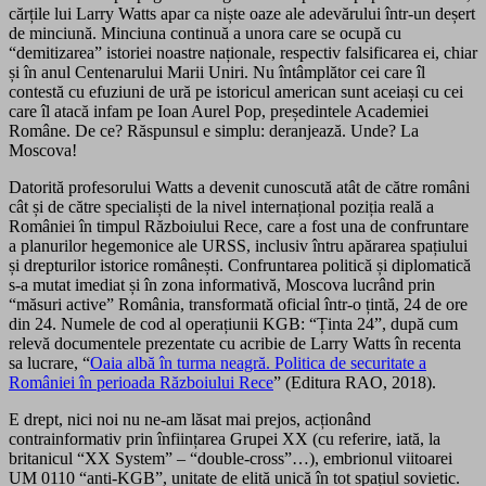
cărțile lui Larry Watts apar ca niște oaze ale adevărului într-un deșert
de minciună. Minciuna continuă a unora care se ocupă cu
“demitizarea” istoriei noastre naționale, respectiv falsificarea ei, chiar
și în anul Centenarului Marii Uniri. Nu întâmplător cei care îl
contestă cu efuziuni de ură pe istoricul american sunt aceiași cu cei
care îl atacă infam pe Ioan Aurel Pop, președintele Academiei
Române. De ce? Răspunsul e simplu: deranjează. Unde? La
Moscova!
Datorită profesorului Watts a devenit cunoscută atât de către români
cât și de către specialiști de la nivel internațional poziția reală a
României în timpul Războiului Rece, care a fost una de confruntare
a planurilor hegemonice ale URSS, inclusiv întru apărarea spațiului
și drepturilor istorice românești. Confruntarea politică și diplomatică
s-a mutat imediat și în zona informativă, Moscova lucrând prin
“măsuri active” România, transformată oficial într-o țintă, 24 de ore
din 24. Numele de cod al operațiunii KGB: “Ținta 24”, după cum
relevă documentele prezentate cu acribie de Larry Watts în recenta
sa lucrare, “
Oaia albă în turma neagră. Politica de securitate a
României în perioada Războiului Rece
” (Editura RAO, 2018).
E drept, nici noi nu ne-am lăsat mai prejos, acționând
contrainformativ prin înființarea Grupei XX (cu referire, iată, la
britanicul “
XX System” – “
double-cross”…), embrionul viitoarei
UM 0110 “anti-KGB”, unitate de elită unică în tot spațiul sovietic.