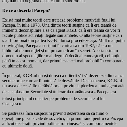
duşman mai degrabă decât ca unul subordonat.
De ce a dezertat Pacepa?
Există mai multe teorii care tratează problema motivării fugii lui
Pacepa, în iulie 1978. Una dintre teorii susţine că îi era teamă de
iminenta deconspirare a sa că agent KGB, că îi era teamă că vor fi
făcute publice activităţi ilegale sau ambele. O altă teorie susţine că i
s-ar fi ordonat din partea KGB-ului să procedeze aşa. Mult mai puţin
convingător, Pacepa a susţinut în cartea sa din 1987, că era un
iubitor al democraţiei şi un pro-american în secret. Acesta este un
domeniu al speculaţiilor mai degrabă decât al cunoaşterii, cel puţin
până în acest moment, dar primul este cel mai probabil în comparaţie
cu ultimele două.
În general, KGB-ul nu îşi dorea ca ofiţerii săi să dezerteze din cauza
secretelor pe care ar fi putut să le dezvăluie. De asemenea, KGB-ul
nu avea de ce să fie nerăbdător cu privire la pierderea unui agent atât
de sus plasat în Securitate şi în ierarhia româneasca - Pacepa era
totuşi principalul consilier pe probleme de securitate al lui
Ceauşescu.
Se păstrează încă suspiciuni privind dezertarea sa ca fiind o
operaţiune pusă la cale de sovietici, în primul rând pentru că Pacepa
a făcut declaraţii privind politica românească şi comportamentele