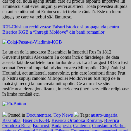
dar toţi cei nouă agenţi străini care au produs rapoarte împotriva lui
Eminescu sunt evrei unguri şi evrei austrieci. Toată povestea stupidă
cu antisemitismul lui Eminescu aici trebuie căutată. Este un lucru
gingaş pe care va trebui să-l lămuresc.
ICR-Chisinau recidiveaza: Falsuri istorice si propaganda pentru
Biserica KGB a “Intregii Moldove” din banii romanilor
La un an de la anexarea Basarabiei la Imperiul Rus în 1812,
Guvernul ţarului Alexandru I a comis încă o fărădelege, de data
aceasta faţă de sufletele locuitorilor de aici. La 21 august 1813 a fost
semnat Decretul imperial privind crearea Mitropoliei Chişinăului şi
Hotinului, act unilateral, samavolnic, prin care locuitorii dintre Prut
şi Nistru supuşi canonic Mitropoliei Moldovei au fost rupţi de la
matcă şi trecuţi la nou creata mitropolie. Ce a urmat se ştie:
rusificarea, deznaţionalizarea, interzicerea ţinerii serviciilor religioase
în limba română etc.
Posted in
Documentare
,
Top News
Tags:
austro-ungaria
,
Basarabia
,
Biserica KGB
,
Biserica Ortodoxa Romana
,
Biserica
Ortodoxa Rusa
,
Brancusi
,
Budapesta
,
Cantemir
,
Constantin Barbu
,
craiova
,
Cuvantul Libertatii
,
Dilema
,
Eminescu
,
evrei austrieci
,
evrei