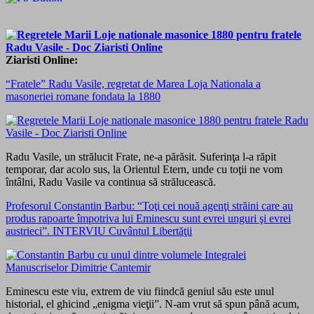
Ziaristi Online:
“Fratele” Radu Vasile, regretat de Marea Loja Nationala a
masoneriei romane fondata la 1880
Radu Vasile, un strălucit Frate, ne-a părăsit. Suferinţa l-a răpit
temporar, dar acolo sus, la Orientul Etern, unde cu toţii ne vom
întâlni, Radu Vasile va continua să strălucească.
Profesorul Constantin Barbu: “Toţi cei nouă agenţi străini care au
produs rapoarte împotriva lui Eminescu sunt evrei unguri şi evrei
austrieci”. INTERVIU Cuvântul Libertăţii
Eminescu este viu, extrem de viu fiindcă geniul său este unul
historial, el ghicind „enigma vieţii”. N-am vrut să spun până acum,