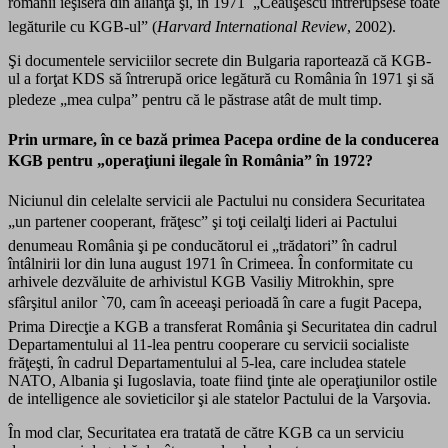
românii ieşiseră din alianţă şi, în 1971  „Ceauşescu întrerupsese toate
legăturile cu KGB-ul” (
Harvard International Review
, 2002).
Şi documentele serviciilor secrete din Bulgaria raportează că KGB-
ul a forţat KDS să întrerupă orice legătură cu România în 1971 şi să
pledeze „mea culpa” pentru că le păstrase atât de mult timp.
Prin urmare, în ce bază primea Pacepa ordine de la conducerea
KGB pentru „operaţiuni ilegale în România” în 1972?
Niciunul din celelalte servicii ale Pactului nu considera Securitatea
„un partener cooperant, frăţesc” şi toţi ceilalţi lideri ai Pactului
denumeau România şi pe conducătorul ei „trădatori” în cadrul
întâlnirii lor din luna august 1971 în Crimeea. În conformitate cu
arhivele dezvăluite de arhivistul KGB Vasiliy Mitrokhin, spre
sfârşitul anilor `70, cam în aceeaşi perioadă în care a fugit Pacepa,
Prima Direcţie a KGB a transferat România şi Securitatea din cadrul
Departamentului al 11-lea pentru cooperare cu servicii socialiste
frăţeşti, în cadrul Departamentului al 5-lea, care includea statele
NATO, Albania şi Iugoslavia, toate fiind ţinte ale operaţiunilor ostile
de intelligence ale sovieticilor şi ale statelor Pactului de la Varşovia.
În mod clar, Securitatea era tratată de către KGB ca un serviciu