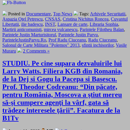
Posted in
Documentare
,
Top News
Tags:
Arhivele Securitatii
,
Aspazia Oţel Petrescu
,
CNSAS
,
Cristina Nichitus Roncea
,
Cuvantul
Libertatii
,
ilie badescu
,
INST
,
Lansare de carte
,
Libraria Sophia
,
Martirii anticomunisti
,
mircea vulcanescu
,
Parintele Filotheu Balan
,
Parintele Justin Marturisitorul
,
Parintele Justin Parvu
,
ParinteleJustinParvu.Ro
,
Prof Radu Ciuceanu
,
Radu Ciuceanu
,
Salonul de Carte Militara "Polemos" 2013
,
sfintii inchisorilor
,
Vasile
Muraru
2 Comments »
STUDIU. Pe cine supara dezvaluirile lui
Larry Watts. Filiera KGB din Romania,
de la Dej si Gogu la Pacepa si Basescu.
Prof. Theodor Codreanu: “Din păcate,
pentru România, Moscova a ştiut mereu
să-şi cumpere agenţi la vârf, gata să
trădeze interesele ţării”. Facatura de la
B1Tv