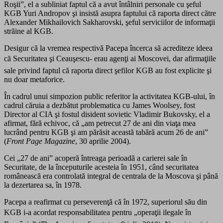
Roşii”, el a subliniat faptul că a avut întâlniri personale cu şeful
KGB Yuri Andropov şi insistă asupra faptului că raporta direct către
Alexander Mikhailovich Sakharovski, şeful serviciilor de informaţii
străine al KGB.
Desigur că la vremea respectivă Pacepa încerca să acrediteze ideea
că Securitatea şi Ceauşescu- erau agenţi ai Moscovei, dar afirmaţiile
sale privind faptul că raporta direct şefilor KGB au fost explicite şi
nu doar metaforice.
În cadrul unui simpozion public referitor la activitatea KGB-ului, în
cadrul căruia a dezbătut problematica cu James Woolsey, fost
Director al CIA şi fostul disident sovietic Vladimir Bukovsky, el a
afirmat, fără echivoc, că „am petrecut 27 de ani din viaţa mea
lucrând pentru KGB şi am părăsit această tabără acum 26 de ani”
(
Front Page Magazine
, 30 aprilie 2004).
Cei „27 de ani” acoperă întreaga perioadă a carierei sale în
Securitate, de la începuturile acesteia în 1951, când securitatea
românească era controlată integral de centrala de la Moscova şi până
la dezertarea sa, în 1978.
Pacepa a reafirmat cu perseverenţă că în 1972, superiorul său din
KGB i-a acordat responsabilitatea pentru „operaţii ilegale în