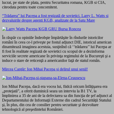
lucrat, pe state de plata, pentru Securitatea romana, KGB si CIA,
citeodata pentru toate concomitent.
“Trădarea” lui Pacepa a fost regizată de sovietici. Larry L. Watts si
dezvaluirile despre agenti KGB, analizate de la Satu Mare
În răspăr cu opiniile îndeobşte împărtăşite în rîndurile istoricilor
români în ceea ce-l priveşte pe fostul adjunct DIE, istoricul american
dinamitează imaginea acestuia, susţinînd că ‘’trădarea’’ lui Pacepa ar
fi fost în realitate regizată de sovietici cu scopul de a dezinforma
serviciile secrete americane în privinţa regimului de la Bucureşti şi a
induce o stare de reticenţă a americanilor faţă de statul român.
Mircea Canţăr: Ion Mihai Pacepa şi delirul unui senil!
Ion Mihai Pacepa, dacă era vocea lui, fiidcă oricum înfăţişarea era
„protejată”, a oferit duminică seara un interviu la B1 TV, la
împlinirea a 35 de ani de la defectarea sa din funcţia de şef adjunct al
Departamentului de Informaţii Externe din cadrul Securităţii Statului
şi, în plus, din cea de consilier pentru securitate şi dezvoltare
tehnologică al preşedintelui României.