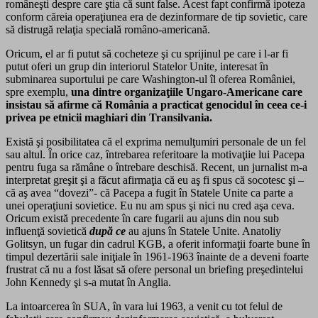
româneşti despre care ştia că sunt false. Acest fapt confirmă ipoteza
conform căreia operaţiunea era de dezinformare de tip sovietic, care
să distrugă relaţia specială româno-americană.
Oricum, el ar fi putut să cocheteze şi cu sprijinul pe care i l-ar fi
putut oferi un grup din interiorul Statelor Unite, interesat în
subminarea suportului pe care Washington-ul îl oferea României,
spre exemplu,
una dintre organizaţiile Ungaro-Americane care
insistau să afirme că România a practicat genocidul în ceea ce-i
privea pe etnicii maghiari din Transilvania.
Există şi posibilitatea că el exprima nemulţumiri personale de un fel
sau altul. În orice caz, întrebarea referitoare la motivaţiie lui Pacepa
pentru fuga sa rămâne o întrebare deschisă. Recent, un jurnalist m-a
interpretat greşit şi a făcut afirmaţia că eu aş fi spus că socotesc şi –
că aş avea “dovezi”- că Pacepa a fugit în Statele Unite ca parte a
unei operaţiuni sovietice. Eu nu am spus şi nici nu cred aşa ceva.
Oricum există precedente în care fugarii au ajuns din nou sub
influenţă sovietică
după ce
au ajuns în Statele Unite. Anatoliy
Golitsyn, un fugar din cadrul KGB, a oferit informaţii foarte bune în
timpul dezertării sale iniţiale în 1961-1963 înainte de a deveni foarte
frustrat că nu a fost lăsat să ofere personal un briefing preşedintelui
John Kennedy şi s-a mutat în Anglia.
La intoarcerea în SUA, în vara lui 1963, a venit cu tot felul de