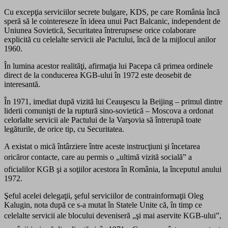
Cu excepţia serviciilor secrete bulgare, KDS, pe care România încă
speră să le cointereseze în ideea unui Pact Balcanic, independent de
Uniunea Sovietică, Securitatea întrerupsese orice colaborare
explicită cu celelalte servicii ale Pactului, încă de la mijlocul anilor
1960.
În lumina acestor realităţi, afirmaţia lui Pacepa că primea ordinele
direct de la conducerea KGB-ului în 1972 este deosebit de
interesantă.
În 1971, imediat după vizită lui Ceauşescu la Beijing – primul dintre
liderii comunişti de la ruptură sino-sovietică – Moscova a ordonat
celorlalte servicii ale Pactului de la Varşovia să întrerupă toate
legăturile, de orice tip, cu Securitatea.
A existat o mică întârziere între aceste instrucţiuni şi încetarea
oricăror contacte, care au permis o „ultimă vizită socială” a
oficialilor KGB şi a soţiilor acestora în România, la începutul anului
1972.
Şeful acelei delegaţii, şeful serviciilor de contrainformaţii Oleg
Kalugin, nota după ce s-a mutat în Statele Unite că, în timp ce
celelalte servicii ale blocului deveniseră „şi mai aservite KGB-ului”,