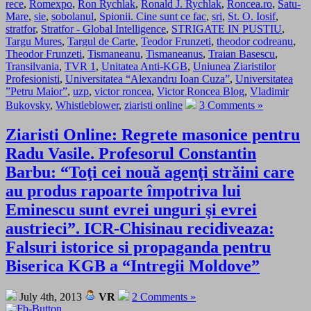
rece
,
Romexpo
,
Ron Rychlak
,
Ronald J. Rychlak
,
Roncea.ro
,
Satu-
Mare
,
sie
,
sobolanul
,
Spionii. Cine sunt ce fac
,
sri
,
St. O. Iosif
,
stratfor
,
Stratfor - Global Intelligence
,
STRIGATE IN PUSTIU
,
Targu Mures
,
Targul de Carte
,
Teodor Frunzeti
,
theodor codreanu
,
Theodor Frunzeti
,
Tismaneanu
,
Tismaneanus
,
Traian Basescu
,
Transilvania
,
TVR 1
,
Unitatea Anti-KGB
,
Uniunea Ziaristilor
Profesionisti
,
Universitatea “Alexandru Ioan Cuza”
,
Universitatea
”Petru Maior”
,
uzp
,
victor roncea
,
Victor Roncea Blog
,
Vladimir
Bukovsky
,
Whistleblower
,
ziaristi online
3 Comments »
Ziaristi Online: Regrete masonice pentru
Radu Vasile. Profesorul Constantin
Barbu: “Toţi cei nouă agenţi străini care
au produs rapoarte împotriva lui
Eminescu sunt evrei unguri şi evrei
austrieci”. ICR-Chisinau recidiveaza:
Falsuri istorice si propaganda pentru
Biserica KGB a “Intregii Moldove”
July 4th, 2013
VR
2 Comments »