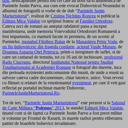
nou
, neincapatoare pentru toti cei care au dorit sa-si aminteasca de
Parintele Justin Parvu, asa cum este evocat Duhovnicul Neamului in
albumul de fotografii si vorbe de de duh “
Parintele Justin
Marturisitorul
“, realizat de
Cristina Nichitus Roncea
si publicat la
Editura Mica Valahie
cu sprijinul fratesc al
Familiei Ortodoxe
.
Cateva zeci de romani au asteptat rabdatori pana a inceput
manifestarea, unde memoria Voievodului Ortodoxiei Romanesti a
fost impartasita, cu marturii facute in premiera, de un ucenic al
Parintelui,
monahul Filotheu Balan
de la
Manastirea Petru Voda
, de
un fiu duhovnicesc din frageda copilarie, actorul Vasile Muraru
, de
Doamna Aspazia Otel Petrescu
, printr-o inregistare de suflet, si de
catre un camarad de temnita, tot cu 16 ani de inchisoare,
profesorul
Radu Ciuceanu
, directorul
Institutului National pentru Studiul
Totalitarismului al Academiei Romane
si fotograf din tinerete, inca
din perioada rezistentei anticomuniste din munti, de unde a reusit sa
salveze cateva cadre documentare, chiar istorice, unice. Vom reveni
cu filmari si relatari de la emotionantul
eveniment
, pe care il veti gasi
reflectat pe portalul inchinat marele Duhovnic,
ParinteleJustinMarturisitorul.Ro
.
Tot de ieri, “
Parintele Justin Marturisitorul
” este prezent si la
Salonul
de Carte Militara “
Polemos
” 2013
, la standul
Editurii Mica Valahie
,
tinand cont si de faptul ca Parintele Justin Parvu a fost preot militar
si voluntar pe Frontul de Rasarit, in marele razboi pentru eliberarea
patriei de hoardele bolsevice invadatoare.