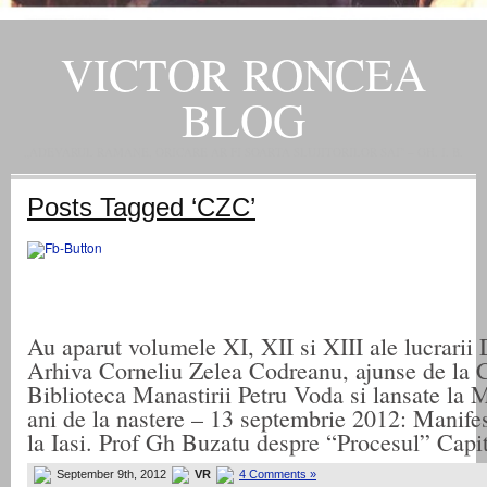
VICTOR RONCEA
BLOG
„ADEVARUL RAMANE, ORICARE AR FI SOARTA SLUJITORILOR SAI" – GH. I. B.
Posts Tagged ‘CZC’
Au aparut volumele XI, XII si XIII ale lucrari
Arhiva Corneliu Zelea Codreanu, ajunse de la
Biblioteca Manastirii Petru Voda si lansate la 
ani de la nastere – 13 septembrie 2012: Manif
la Iasi. Prof Gh Buzatu despre “Procesul” Capi
September 9th, 2012
VR
4 Comments »