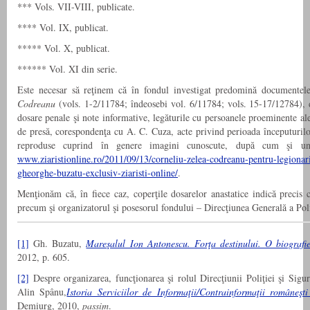
*** Vols. VII-VIII, publicate.
**** Vol. IX, publicat.
***** Vol. X, publicat.
****** Vol. XI din serie.
Este necesar să reţinem că în fondul investigat predomină documentel
Codreanu
(vols. 1-2/11784; îndeosebi vol. 6/11784; vols. 15-17/12784), d
dosare penale şi note informative, legăturile cu persoanele proeminente al
de presă, corespondenţa cu A. C. Cuza, acte privind perioada începuturilo
reproduse cuprind în genere imagini cunoscute, după cum şi un
www.ziaristionline.ro/2011/09/13/corneliu-zelea-codreanu-pentru-legionar
gheorghe-buzatu-exclusiv-ziaristi-online/
.
Menţionăm că, în fiece caz, coperţile dosarelor anastatice indică precis c
precum şi organizatorul şi posesorul fondului – Direcţiunea Generală a Poli
[1]
Gh. Buzatu,
Mareşalul Ion Antonescu. Forţa destinului. O biografi
2012, p. 605.
[2]
Despre organizarea, funcţionarea şi rolul Direcţiunii Poliţiei şi Sig
Alin Spânu,
Istoria Serviciilor de Informaţii/Contrainformaţii româneş
Demiurg, 2010,
passim
.