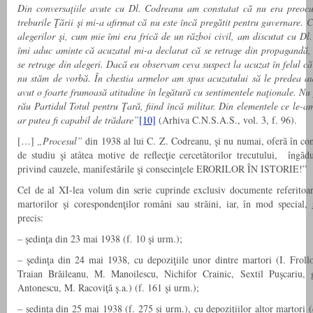
Din conversaţiile avute cu Dl. Codreanu am constatat că nu era preocu
treburile Ţării şi mi-a afirmat că nu este încă pregătit pentru guvernare. 
alegerilor şi, cum mie îmi era frică de un război civil, am discutat cu D
îmi aduc aminte că acuzatul mi-a declarat că se retrage din propagandă,
se retrage din alegeri. Dacă eu observam ceva suspect la acuzat în felul că
nu stăm de vorbă. În chestia armelor am spus acuzatului să le predea aut
avut o foarte frumoasă atitudine în legătură cu sentimentele naţionale. Nu p
rău Partidul Totul pentru Ţară, fiind încă militar. Din elementele ce le-a
ar putea fi capabil de trădare”
[10]
(Arhiva C.N.S.A.S., vol. 3, f. 96).
[…]
„Procesul”
din 1938 al lui C. Z. Codreanu, şi nu numai, oferă în con
de studiu şi atâtea motive de reflecţie cercetătorilor trecutului, îngădu
privind cauzele, manifestările şi consecinţele ERORILOR ÎN ISTORIE!”
Cel de al XI-lea volum din serie cuprinde exclusiv documente referitoar
martorilor şi corespondenţilor români sau străini, iar, în mod special,
precis:
– şedinţa din 23 mai 1938 (f. 10 şi urm.);
– şedinţa din 24 mai 1938, cu depoziţiile unor dintre martori (I. Froll
Traian Brăileanu, M. Manoilescu, Nichifor Crainic, Sextil Puşcariu, g
Antonescu, M. Racoviţă ş.a.) (f. 161 şi urm.);
– şedinţa din 25 mai 1938 (f. 275 şi urm.), cu depoziţiilor altor martori 