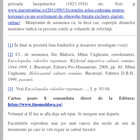
perioada începuturilor (1923-1924) etc. Vezi şi
www.ziaristionline.ro/2011/09/13/corneliu-zelea-codreanu-pentru-
legionari-cu-un-avertisment-de-gheorghe-buzatu-exclusiv-ziaristi-
online/
. Menţionăm de asemenea că, în fiece caz, coperţile dosarelor
anastatice indică cu precizie cotele şi volumele de referinţă.
[1]
În final se prezintă lista fondurilor şi dosarelor investigate (vezi).
[2]
Cf., de asemenea, Ilie Bădescu, Mihai Ungheanu,
coordonatori,
Enciclopedia valorilor reprimate. Războiul împotriva culturii române.
1944-1999
, I, Bucureşti, Editura Pro-Humanitate, 2000, pp. 84; Mihai
Ungheanu,
Holocaustul culturii române
, Bucureşti, Editura D.B.H.,
1999,
passim
).
[3]
Vezi
Enciclopedia valorilor reprimate …
, I, p. 93-94.
Cartea poate fi comandata direct de la Editura:
https://www.tipomoldova.ro/
.
Volumul al II-lea se afla deja sub tipar. Si mergem mai departe.
Facsimilele reproduse mai jos sunt cateva din zecile de mii de
documente pe care le veti regasi in cadrul lucrarii: