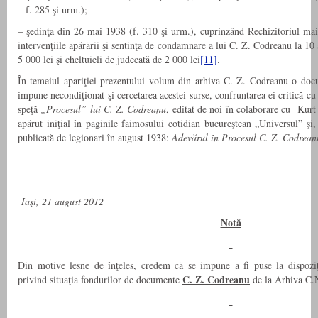
– f. 285 şi urm.);
– şedinţa din 26 mai 1938 (f. 310 şi urm.), cuprinzând Rechizitoriul ma
intervenţiile apărării şi sentinţa de condamnare a lui C. Z. Codreanu la 1
5 000 lei şi cheltuieli de judecată de 2 000 lei
[11]
.
În temeiul apariţiei prezentului volum din arhiva C. Z. Codreanu o docu
impune necondiţionat şi cercetarea acestei surse, confruntarea ei critică cu 
speţă
„Procesul” lui C. Z. Codreanu
, editat de noi în colaborare cu Kurt
apărut iniţial în paginile faimosului cotidian bucureştean „Universul” şi, 
publicată de legionari în august 1938:
Adevărul în Procesul C. Z. Codrean
Iaşi, 21 august 2012
Notă
Din motive lesne de înţeles, credem că se impune a fi puse la dispoziţi
C. Z. Codreanu
privind situaţia fondurilor de documente
de la Arhiva C.N