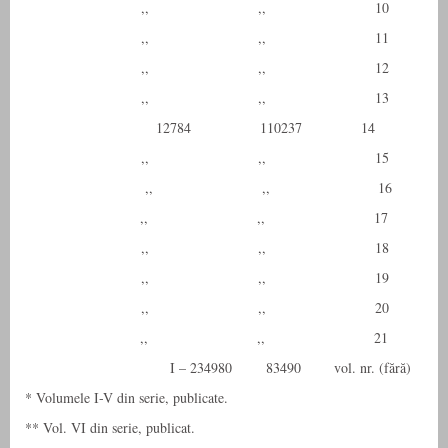
,, ,, 10 3
,, ,, 11 3
,, ,, 12 2
,, ,, 13 4
12784 110237 14 
,, ,, 15 2
,, ,, 16 
,, ,, 17 
,, ,, 18 3
,, ,, 19 2
,, ,, 20 2
,, ,, 21 
I – 234980 83490 vol. nr. (fără)
* Volumele I-V din serie, publicate.
** Vol. VI din serie, publicat.