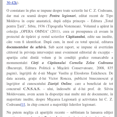
30-42k
).
O constatare în plus se impune despre toate scrierile lui C. Z. Codreanu,
dar mai cu seamă despre
Pentru legionari
, editat recent de Tipo
Moldova în copie anastatică, după ediţia princeps – Editura „Totul
pentru Ţară”, Sibiu, 1936 (Tipografia Vestemean). Volumul a apărut în
colecţia „OPERA OMNIA” (2011), ceea ce presupunea că aveam în
Căpitanului
proiectul de tipăriri şi restul scrierilor
, edite sau inedite,
câte vom fi identificat. După cum, în mod cu totul special, editarea
documentelor de arhivă.
Sub acest raport, se impune să avertizăm
cititorul în privinţa intervenţiei unui eveniment editorial de excepţie –
apariţia celui dintâi volum şi în condiţii grafice remarcabile a
monumentalei
Cărţi a Căpitanului Corneliu Zelea Codreanu
(Bucureşti, Editura Politică a Mişcării Conservatoare, 2008, 835
pagini), îngrijită de d-nii Mugur Vasiliu şi Eleodorus Enăchescu. De
data aceasta, graţie d-lui Victor Roncea, publicist binecunoscut şi
îngrijitor al cunoscutului
Ziarişti Online
,
care a beneficiat de tot
C.N.S.A.S.
concursul
– ului, îndeosebi al d-lui prof. dr. Silviu
Moldoveanu, avem acum la dispoziţie mai multe mii de documente, în
majoritate inedite, despre Mişcarea Legionară şi activitatea lui C. Z.
Codreanu
[1]
, în chip concret a majorităţii liderilor legionari.
Nu putem neglija că apariţiile recente – subliniam la lansarea ediţiei