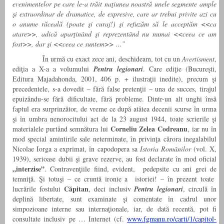
evenimentelor pe care le-a trăit naţiunea noastră unele segmente ample
şi extraordinar de dramatice, de expresive, care ar trebui privite azi cu
o anume răceală (poate şi curaj!) şi refuzăm să le acceptăm <<ca
atare>>, adică aparţinând şi reprezentând nu numai <<ceea ce am
fost>>, dar şi <<ceea ce suntem>> …”
În urmă cu exact zece ani, deschideam, tot cu un
Avertisment
,
ediţia a X-a a volumului
Pentru legionari
. Care ediţie (Bucureşti,
Editura Majadahonda, 2001, 406 p. + ilustraţii inedite), precum şi
precedentele, s-a dovedit – fără false pretenţii – una de succes, tirajul
epuizându-se fără dificultate, fără probleme. Dintr-un alt unghi însă
faptul era surprinzător, de vreme ce după atâtea decenii scurse în urma
şi în umbra nenorocitului act de la 23 august 1944, toate scrierile şi
Corneliu Zelea Codreanu
materialele purtând semnătura lui
, iar nu în
mod special amintirile sale neterminate, în privinţa cărora inegalabilul
Nicolae Iorga a exprimat, în capodopera sa
Istoria Românilor
(vol. X,
1939), serioase dubii şi grave rezerve, au fost declarate în mod oficial
„interzise”
. Contravenţiile fiind, evident, pedepsite cu ani grei de
temniţă. Şi totuşi – ce cruntă ironie a istoriei! – în prezent toate
Căpitan
lucrările fostului
, deci inclusiv
Pentru legionari
, circulă în
deplină libertate, sunt examinate şi comentate în cadrul unor
simpozioane interne sau internaţionale, iar, de dată recentă, pot fi
consultate inclusiv pe … Internet (cf.
www.fgmanu.ro/carti/1/capitol-