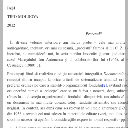
IAŞI
TIPO MOLDOVA
2012
„Procesul”
În diverse volume anterioare am inclus probe – cele mai multe di
antilegionare, inclusiv, ori mai cu seamă, „procesul” faimos al lui C. Z. 
încadrat, nu numaidecât noi, în seria marilor înscenări şi erori judiciar
cazul Mareşalului Ion Antonescu şi al colaboratorilor lui (1946), al 
Ceauşescu (1989)
[1]
.
Preocupaţi fiind să realizăm o ediţie anastatică integrală a
Documentelor
d
renunţat dintru început la orice criterii de sistematizare tematică ori
preferat ordinea pe care a stabilit-o organizatorul fondului
[2]
, evitând ris
ori operând cumva o „selecţie” care să nu fi fost a noastră, deci, subiec
rămas la … discreţia organizatorului fondului; dimpotrivă, am admis că a
un document în mai multe dosare, totuşi rânduite sistematic sau crono
neglijat. În context, aşa după cum s-a relevat în volumele anterioare (I-X
din 1938 a revenit cel mai adesea în materialele editate (vezi, mai ales, v
socotim necesar să apelăm la consideraţiile expuse în tomul respectiv (pp. 
„ […] Dacă revenim asupra faptelor din 1938 este pentru a reţine unele pe