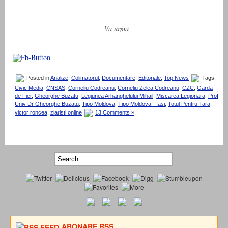
Va urma
Posted in
Analize
,
Colimatorul
,
Documentare
,
Editoriale
,
Top News
Tags:
Civic Media
,
CNSAS
,
Corneliu Codreanu
,
Corneliu Zelea Codreanu
,
CZC
,
Garda
de Fier
,
Gheorghe Buzatu
,
Legiunea Arhanghelului Mihail
,
Miscarea Legionara
,
Prof
Univ Dr Gheorghe Buzatu
,
Tipo Moldova
,
Tipo Moldova - Iasi
,
Totul Pentru Tara
,
victor roncea
,
ziaristi online
13 Comments »
ABONARE RSS