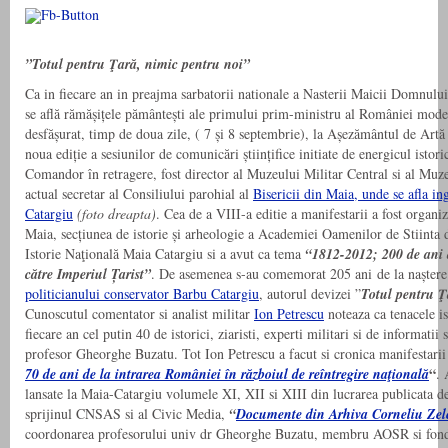
”Totul pentru Ţară, nimic pentru noi”
Ca in fiecare an in preajma sarbatorii nationale a Nasterii Maicii Domnulu
se află rămășițele pământești ale primului prim-ministru al României mod
desfășurat, timp de doua zile, ( 7 și 8 septembrie), la Așezământul de Artă
noua ediție a sesiunilor de comunicări științifice initiate de energicul istor
Comandor în retragere, fost director al Muzeului Militar Central si al Muz
actual secretar al Consiliului parohial al
Bisericii din Maia, unde se afla 
Catargiu
(foto dreapta)
. Cea de a VIII-a editie a manifestarii a fost organi
Maia, secțiunea de istorie și arheologie a Academiei Oamenilor de Stiinta 
Istorie Naţională Maia Catargiu si a avut ca tema
“1812-2012; 200 de ani d
către Imperiul Țarist”
. De asemenea s-au comemorat 205 ani de la naștere
politicianului conservator Barbu Catargiu
, autorul devizei ”
Totul pentru Ţ
Cunoscutul comentator si analist militar
Ion Petrescu
noteaza ca tenacele is
fiecare an cel putin 40 de istorici, ziaristi, experti militari si de informatii
profesor Gheorghe Buzatu. Tot Ion Petrescu a facut si cronica manifestarii
“
70 de ani de la intrarea României în războiul de reîntregire naţională
. 
lansate la Maia-Catargiu volumele XI, XII si XIII din lucrarea publicata 
sprijinul CNSAS si al Civic Media,
“
Documente din Arhiva Corneliu Ze
coordonarea profesorului univ dr Gheorghe Buzatu, membru AOSR si fon