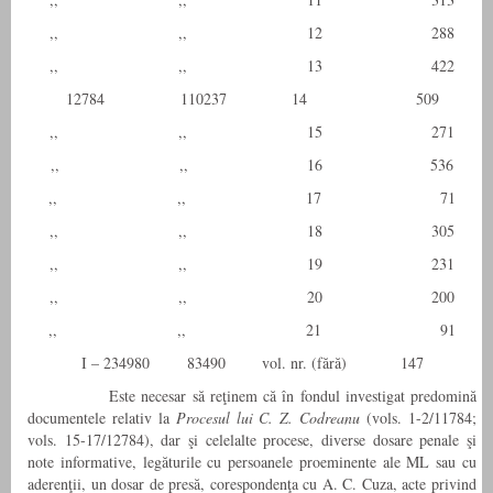
,, ,, 12 288
,, ,, 13 422
12784 110237 14 509
,, ,, 15 271
,, ,, 16 536
,, ,, 17 71
,, ,, 18 305
,, ,, 19 231
,, ,, 20 200
,, ,, 21 91
I – 234980 83490 vol. nr. (fără) 147
Este necesar să reţinem că în fondul investigat predomină
documentele relativ la
Procesul lui C. Z. Codreanu
(vols. 1-2/11784;
vols. 15-17/12784), dar şi celelalte procese, diverse dosare penale şi
note informative, legăturile cu persoanele proeminente ale ML sau cu
aderenţii, un dosar de presă, corespondenţa cu A. C. Cuza, acte privind