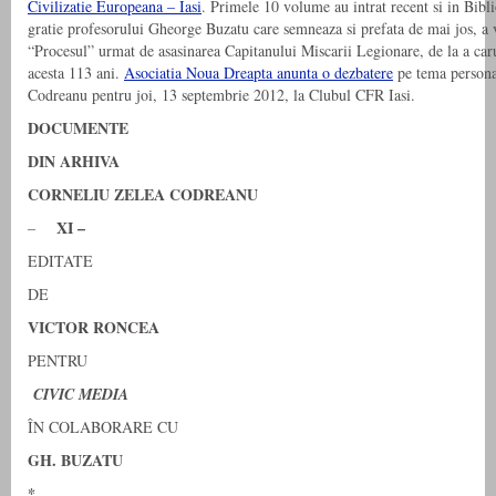
Civilizatie Europeana – Iasi
. Primele 10 volume au intrat recent si in Bibl
gratie profesorului Gheorge Buzatu care semneaza si prefata de mai jos, a
“Procesul” urmat de asasinarea Capitanului Miscarii Legionare, de la a caru
acesta 113 ani.
Asociatia Noua Dreapta anunta o dezbatere
pe tema personal
Codreanu pentru joi, 13 septembrie 2012, la Clubul CFR Iasi.
DOCUMENTE
DIN ARHIVA
CORNELIU ZELEA CODREANU
XI –
–
EDITATE
DE
VICTOR RONCEA
PENTRU
CIVIC MEDIA
ÎN COLABORARE CU
GH. BUZATU
*