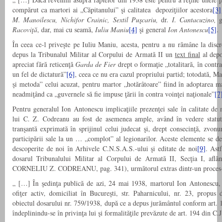
compărut ca martori ai „Căpitanului” şi calitatea depoziţiilor acestora
[3]
M. Manoilescu, Nichifor Crainic, Sextil Puşcariu,
dr.
I. Cantacuzino,
Racoviţă
, dar, mai cu seamă,
Iuliu Maniu
[4]
şi general
Ion Antonescu
[5]
.
În ceea ce-l priveşte pe Iuliu Maniu, acesta, pentru a nu rămâne la discre
depus la Tribunalul Militar al Corpului de Armată II un
text final
al depo
apreciat fără reticenţă
Garda de Fier
drept o formaţie „totalitară, în contr
un fel de dictatură”
[6]
, ceea ce nu era cazul propriului partid; totodată, M
şi metoda” celui acuzat, pentru martor „hotărâtoare” fiind în adoptarea mar
neadmiţând ca „guvernele să fie impuse ţării în contra voinţei naţionale”
[7
Pentru generalul Ion Antonescu implicaţiile prezenţei sale în calitate de 
lui C. Z. Codreanu au fost de asemenea ample, având în vedere statut
tranşantă exprimată în sprijinul celui judecat şi, drept consecinţă, zvonur
participării sale la un … „complot” al legionarilor. Aceste elemente se d
descoperite de noi în Arhivele C.N.S.A.S.-ului şi editate de noi
[9]
. Ast
dosarul Tribunalului Militar al Corpului de Armată II, Secţia I, află
CORNELIU Z. CODREANU, pag. 341), următorul extras dintr-un proces-
„ […] În şedinţa publică de azi, 24 mai 1938, martorul Ion Antonescu, 
ofiţer activ, domiciliat în Bucureşti, str. Paharnicului, nr. 23, propus
obiectul dosarului nr. 759/1938, după ce a depus jurământul conform art. 1
îndeplinindu-se în privinţa lui şi formalităţile prevăzute de art. 194 din C.