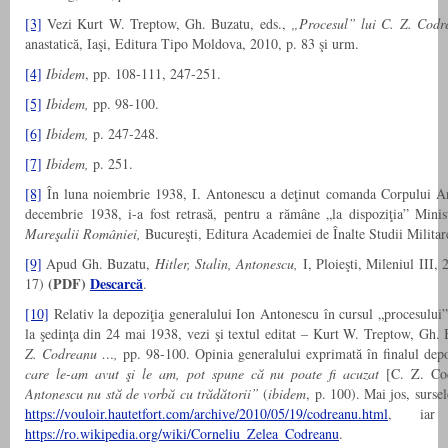
[3]
Vezi Kurt W. Treptow, Gh. Buzatu, eds.,
„Procesul” lui C. Z. Codr
anastatică, Iaşi, Editura Tipo Moldova, 2010, p. 83 şi urm.
[4]
Ibidem
, pp. 108-111, 247-251.
[5]
Ibidem,
pp. 98-100.
[6]
Ibidem,
p. 247-248.
[7]
Ibidem,
p. 251.
[8]
În luna noiembrie 1938, I. Antonescu a deţinut comanda Corpului Arm
decembrie 1938, i-a fost retrasă, pentru a rămâne „la dispoziţia” Minis
Mareşalii României,
Bucureşti, Editura Academiei de Înalte Studii Militar
[9]
Apud Gh. Buzatu,
Hitler, Stalin, Antonescu,
I, Ploieşti, Mileniul III,
(PDF)
Descarcă
17)
.
[10]
Relativ la depoziţia generalului Ion Antonescu în cursul „procesulu
la şedinţa din 24 mai 1938, vezi şi textul editat – Kurt W. Treptow, Gh. 
Z. Codreanu …,
pp. 98-100. Opinia generalului exprimată în finalul depo
care le-am avut şi le am, pot spune că nu poate fi acuzat
[C. Z. C
Antonescu nu stă de vorbă cu trădătorii”
(
ibidem
, p. 100). Mai jos, surse
https://vouloir.hautetfort.com/archive/2010/05/19/codreanu.html
, iar
https://ro.wikipedia.org/wiki/Corneliu_Zelea_Codreanu
.