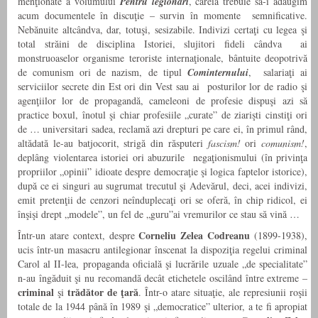
menţionate a volumului
Pentru legionari
, căreia trebuie să-i adăugim
acum documentele în discuţie – survin în momente semnificative.
Nebănuite altcândva, dar, totuşi, sesizabile. Indivizi certaţi cu legea şi
total străini de disciplina Istoriei, slujitori fideli cândva ai
monstruoaselor organisme teroriste internaţionale, bântuite deopotrivă
de comunism ori de nazism, de tipul
Cominternului
,
salariaţi ai
serviciilor secrete din Est ori din Vest sau ai posturilor lor de radio şi
agenţiilor lor de propagandă, cameleoni de profesie dispuşi azi să
practice boxul, înotul şi chiar profesiile „curate” de ziarişti cinstiţi ori
de … universitari sadea, reclamă azi drepturi pe care ei, în primul rând,
altădată le-au batjocorit, strigă din răsputeri
fascism!
ori
comunism!
,
deplâng violentarea istoriei ori abuzurile negaţionismului (în privinţa
propriilor „opinii” idioate despre democraţie şi logica faptelor istorice),
după ce ei singuri au sugrumat trecutul şi Adevărul, deci, acei indivizi,
emit pretenţii de cenzori neînduplecaţi ori se oferă, în chip ridicol, ei
înşişi drept „modele”, un fel de „guru”ai vremurilor ce stau să vină …
Corneliu Zelea Codreanu
Într-un atare context, despre
(1899-1938),
ucis într-un masacru antilegionar înscenat la dispoziţia regelui criminal
Carol al II-lea, propaganda oficială şi lucrările uzuale „de specialitate”
n-au îngăduit şi nu recomandă decât etichetele oscilând între extreme –
criminal
trădător de ţară
şi
. Într-o atare situaţie, ale represiunii roşii
totale de la 1944 până în 1989 şi „democratice” ulterior, a te fi apropiat