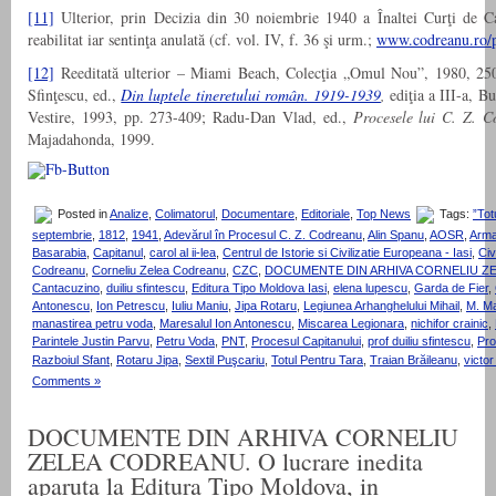
[11]
Ulterior, prin Decizia din 30 noiembrie 1940 a Înaltei Curţi de C
reabilitat iar sentinţa anulată (cf. vol. IV, f. 36 şi urm.;
www.codreanu.ro/p
[12]
Reeditată ulterior – Miami Beach, Colecţia „Omul Nou”, 1980, 250
Sfinţescu, ed.,
Din luptele tineretului român. 1919-1939
,
ediţia a III-a, B
Vestire, 1993, pp. 273-409; Radu-Dan Vlad, ed.,
Procesele lui C. Z. C
Majadahonda, 1999.
Posted in
Analize
,
Colimatorul
,
Documentare
,
Editoriale
,
Top News
Tags:
”Tot
septembrie
,
1812
,
1941
,
Adevărul în Procesul C. Z. Codreanu
,
Alin Spanu
,
AOSR
,
Arma
Basarabia
,
Capitanul
,
carol al ii-lea
,
Centrul de Istorie si Civilizatie Europeana - Iasi
,
Civ
Codreanu
,
Corneliu Zelea Codreanu
,
CZC
,
DOCUMENTE DIN ARHIVA CORNELIU Z
Cantacuzino
,
duiliu sfintescu
,
Editura Tipo Moldova Iasi
,
elena lupescu
,
Garda de Fier
,
Antonescu
,
Ion Petrescu
,
Iuliu Maniu
,
Jipa Rotaru
,
Legiunea Arhanghelului Mihail
,
M. Ma
manastirea petru voda
,
Maresalul Ion Antonescu
,
Miscarea Legionara
,
nichifor crainic
,
Parintele Justin Parvu
,
Petru Voda
,
PNT
,
Procesul Capitanului
,
prof duiliu sfintescu
,
Pro
Razboiul Sfant
,
Rotaru Jipa
,
Sextil Puşcariu
,
Totul Pentru Tara
,
Traian Brăileanu
,
victo
Comments »
DOCUMENTE DIN ARHIVA CORNELIU
ZELEA CODREANU. O lucrare inedita
aparuta la Editura Tipo Moldova, in