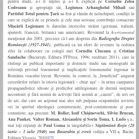
Corneliu Zelea
pentru studii, a-i fi înţeles şi a-i fi explicat pe
Codreanu
Legiunea Arhanghelul Mihail
şi apropiaţii săi,
sau
Partidul Totul pentru Ţară
au fost şi rămân de neînchipuit, condiţii în
care se explică de ce primele şi cele mai serioase contribuţii consacrate
Mişcării Legionare
le datorăm istoricilor străini (germani, italieni,
spanioli, francezi, britanici sau americani). Revenind la
Avertismentul
menţionat din 2001, precizez că l-am desprins din
Radiografia Dreptei
Româneşti (1927-1941)
, publicată ca un efort de revenire la ordinea
Corneliu Ciucanu
Cristian
zilei în colaborare cu colegii mei
şi
Sandache
(Bucureşti, Editura FFPress, 1996; reeditare 2011), care în
răstimp au publicat importante şi distincte studii sau monografii de
referinţă privind fenomenul şi implicaţiile fenomenului legionar în
România veacului trecut. Revenim, în context, la „beneficiul” asigurat
cercetărilor relativ la istoria legionară – chiar aşa! – în urma campaniei
propagandistice idioate şi predicilor antilegionare de duzină susţinute
necontenit şi fără noimă de activişti fără noimă ai „cauzei”, de ieri ori
de azi, dar care au acţionat mai ales sub pulpana ocupantului sovietic
ori în spiritul ideologiei cominterniste, post-cominterniste şi post-
M. Roller, Iosif Chişinevschi, Silviu Brucan,
comuniste, aşa precum:
Ana Pauker, Valter Roman, Alexandru şi Sorin Toma, I. Ludo
ş.a.,
Paul Goma
mai toţi reţinuţi de
în inegalabila-i
Săptămână Roşie (28
iunie – 3 iulie 1940) sau Basarabia şi evreii
(ediţia a VII-a, Bacău,
Editura Vicovia, 2010)
[2]
.