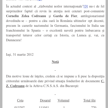
În actualul context al „războiului noilor internaţionale”
[3]
nu-i de fel
surprinzător faptul că revin în atenţia noii cenzuri post-comuniste
Corneliu Zelea Codreanu
Garda de Fier
şi
, antilegionarismul
dovedindu-se – pentru a câta oară în România ultimelor opt decenii,
precum în cazurile nazismului în Germania, fascismului în Italia sau
franchismului în Spania – o excelentă navetă pentru îmbarcarea şi
transportul tuturor celor certaţi cu Istoria, cu Lumea şi, vai, cu
Dumnezeu!
Iaşi, 31 martie 2012
Notă
Din motive lesne de înţeles, credem că se impune a fi puse la dispoziţia
C.
cititorului următoarele date privind situaţia fondurilor de documente
Z. Codreanu
de la Arhiva C.N.S.A.S. din Bucureşti:
Cota
Dosarul
Volumul
Total file
013207 111041 1 770