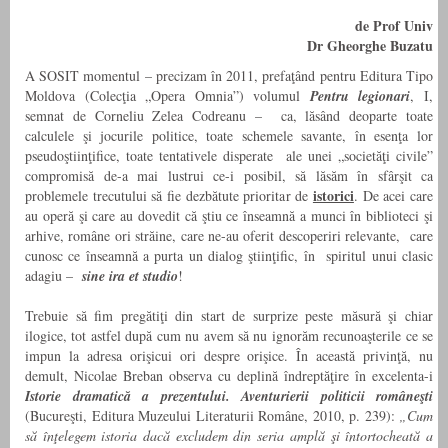
de Prof Univ
Dr Gheorghe Buzatu
A SOSIT momentul – precizam în 2011, prefaţând pentru Editura Tipo
Moldova (Colecţia „Opera Omnia”) volumul
Pentru legionari
, I,
semnat de Corneliu Zelea Codreanu –
ca, lăsând deoparte toate
calculele şi jocurile politice, toate schemele savante, în esenţa lor
pseudoştiinţifice, toate tentativele disperate ale unei „societăţi civile”
compromisă de-a mai lustrui ce-i posibil, să lăsăm în sfârşit ca
istorici
problemele trecutului să fie dezbătute prioritar de
. De acei care
au operă şi care au dovedit că ştiu ce înseamnă a munci în biblioteci şi
arhive, române ori străine, care ne-au oferit descoperiri relevante, care
cunosc ce înseamnă a purta un dialog ştiinţific, în spiritul unui clasic
adagiu –
sine ira et studio
!
Trebuie să fim pregătiţi din start de surprize peste măsură şi chiar
ilogice, tot astfel după cum nu avem să nu ignorăm recunoaşterile ce se
impun la adresa orişicui ori despre orişice. În această privinţă, nu
demult, Nicolae Breban observa cu deplină îndreptăţire în excelenta-i
Istorie dramatică a prezentului. Aventurierii politicii româneşti
(Bucureşti, Editura Muzeului Literaturii Române, 2010, p. 239):
„Cum
să înţelegem istoria dacă excludem din seria amplă şi întortocheată a